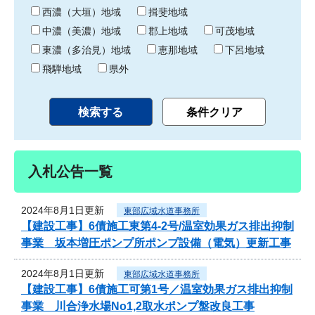
り
西濃（大垣）地域
揖斐地域
中濃（美濃）地域
郡上地域
可茂地域
東濃（多治見）地域
恵那地域
下呂地域
飛騨地域
県外
入札公告一覧
2024年8月1日更新
東部広域水道事務所
【建設工事】6債施工東第4-2号/温室効果ガス排出抑制
事業 坂本増圧ポンプ所ポンプ設備（電気）更新工事
2024年8月1日更新
東部広域水道事務所
【建設工事】6債施工可第1号／温室効果ガス排出抑制
事業 川合浄水場No1,2取水ポンプ盤改良工事