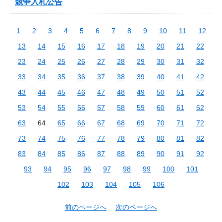
競争入札公告
1
2
3
4
5
6
7
8
9
10
11
12
13
14
15
16
17
18
19
20
21
22
23
24
25
26
27
28
29
30
31
32
33
34
35
36
37
38
39
40
41
42
43
44
45
46
47
48
49
50
51
52
53
54
55
56
57
58
59
60
61
62
63
64
65
66
67
68
69
70
71
72
73
74
75
76
77
78
79
80
81
82
83
84
85
86
87
88
89
90
91
92
93
94
95
96
97
98
99
100
101
102
103
104
105
106
前のページへ
次のページへ