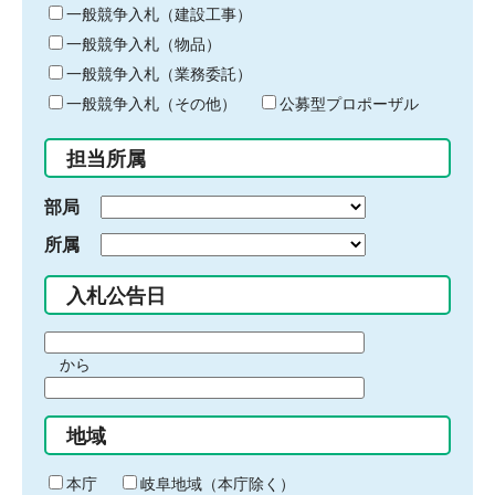
キ
一般競争入札（建設工事）
ー
一般競争入札（物品）
ワ
一般競争入札（業務委託）
ー
ド
一般競争入札（その他）
公募型プロポーザル
を
入
担当所属
力
部局
所属
入札公告日
期
から
間
期
の
間
始
地域
の
ま
終
り
わ
本庁
岐阜地域（本庁除く）