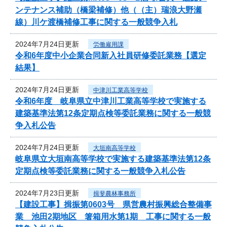
ンテナンス補助（橋梁補修）他（（主）瑞浪大野瀬
線）川ケ渡橋補修工事に関する一般競争入札
2024年7月24日更新
労働雇用課
令和6年度中小企業合同新入社員研修委託業務【選定
結果】
2024年7月24日更新
中津川工業高等学校
令和6年度 岐阜県立中津川工業高等学校で実施する
建築基準法第12条定期点検等委託業務に関する一般競
争入札公告
2024年7月24日更新
大垣南高等学校
岐阜県立大垣南高等学校で実施する建築基準法第12条
定期点検等委託業務に関する一般競争入札公告
2024年7月23日更新
揖斐農林事務所
【建設工事】揖振第0603号 県営農村振興総合整備事
業 池田2期地区 箸箱用水第1期 工事に関する一般