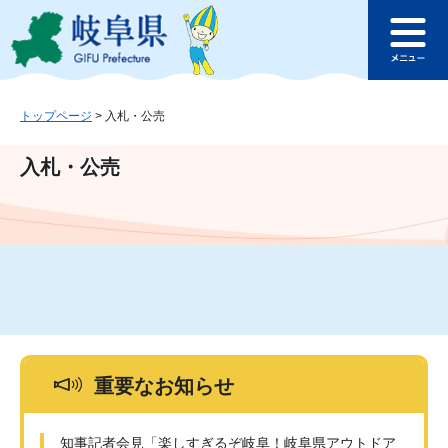
ペ
メ
このページの本文へ
ー
ニ
メ
ジ
ュ
ニ
の
ー
ュ
先
を
ー
頭
飛
トップページ
>
入札・公売
で
ば
す
し
入札・公売
。
て
本
文
へ
重要なお知らせ
知事記者会見「楽しすぎるぞ岐阜！岐阜県アウトドア