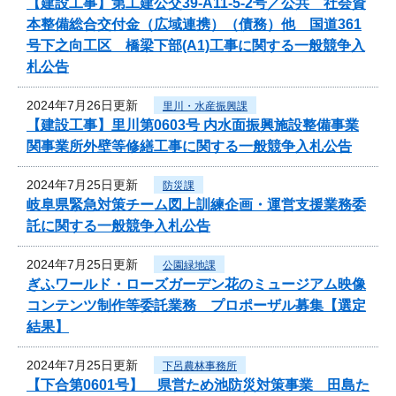
【建設工事】第工建公交39-A11-5-2号／公共 社会資
本整備総合交付金（広域連携）（債務）他 国道361
号下之向工区 橋梁下部(A1)工事に関する一般競争入
札公告
2024年7月26日更新
里川・水産振興課
【建設工事】里川第0603号 内水面振興施設整備事業
関事業所外壁等修繕工事に関する一般競争入札公告
2024年7月25日更新
防災課
岐阜県緊急対策チーム図上訓練企画・運営支援業務委
託に関する一般競争入札公告
2024年7月25日更新
公園緑地課
ぎふワールド・ローズガーデン花のミュージアム映像
コンテンツ制作等委託業務 プロポーザル募集【選定
結果】
2024年7月25日更新
下呂農林事務所
【下合第0601号】 県営ため池防災対策事業 田島た