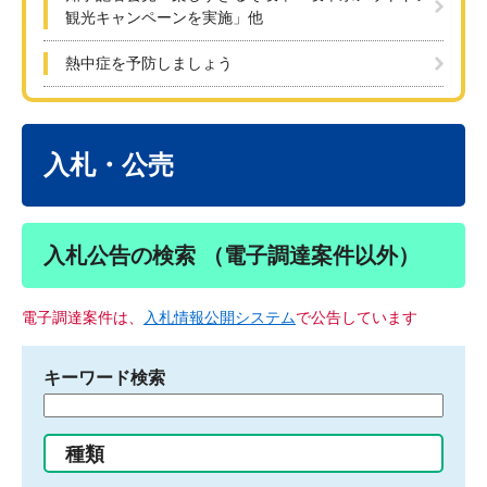
観光キャンペーンを実施」他
熱中症を予防しましょう
本
文
入札・公売
入札公告の検索 （電子調達案件以外）
電子調達案件は、
入札情報公開システム
で公告しています
キーワード検索
検
索
す
種類
る