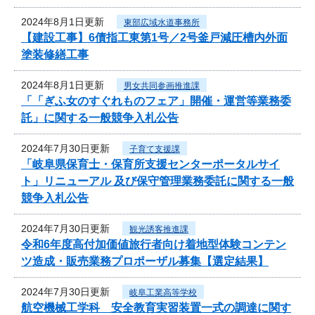
2024年8月1日更新
東部広域水道事務所
【建設工事】6債指工東第1号／2号釜戸減圧槽内外面
塗装修繕工事
2024年8月1日更新
男女共同参画推進課
「「ぎふ女のすぐれものフェア」開催・運営等業務委
託」に関する一般競争入札公告
2024年7月30日更新
子育て支援課
「岐阜県保育士・保育所支援センターポータルサイ
ト」リニューアル 及び保守管理業務委託に関する一般
競争入札公告
2024年7月30日更新
観光誘客推進課
令和6年度高付加価値旅行者向け着地型体験コンテン
ツ造成・販売業務プロポーザル募集【選定結果】
2024年7月30日更新
岐阜工業高等学校
航空機械工学科 安全教育実習装置一式の調達に関す