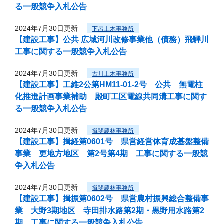
る一般競争入札公告
2024年7月30日更新
下呂土木事務所
【建設工事】公共 広域河川改修事業他（債務）飛騨川
工事に関する一般競争入札公告
2024年7月30日更新
古川土木事務所
【建設工事】工維2公第HM11-01-2号 公共 無電柱
化推進計画事業補助 殿町工区電線共同溝工事に関す
る一般競争入札公告
2024年7月30日更新
揖斐農林事務所
【建設工事】揖経第0601号 県営経営体育成基盤整備
事業 更地方地区 第2号第4期 工事に関する一般競
争入札公告
2024年7月30日更新
揖斐農林事務所
【建設工事】揖振第0602号 県営農村振興総合整備事
業 大野3期地区 寺田排水路第2期・黒野用水路第2
期 工事に関する一般競争入札公告