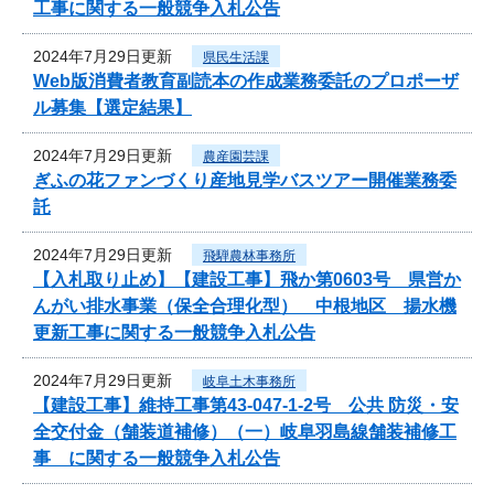
工事に関する一般競争入札公告
2024年7月29日更新
県民生活課
Web版消費者教育副読本の作成業務委託のプロポーザ
ル募集【選定結果】
2024年7月29日更新
農産園芸課
ぎふの花ファンづくり産地見学バスツアー開催業務委
託
2024年7月29日更新
飛騨農林事務所
【入札取り止め】【建設工事】飛か第0603号 県営か
んがい排水事業（保全合理化型） 中根地区 揚水機
更新工事に関する一般競争入札公告
2024年7月29日更新
岐阜土木事務所
【建設工事】維持工事第43-047-1-2号 公共 防災・安
全交付金（舗装道補修）（一）岐阜羽島線舗装補修工
事 に関する一般競争入札公告