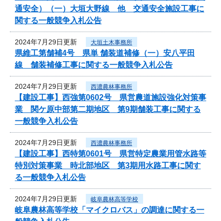
通安全）（一）大垣大野線 他 交通安全施設工事に
関する一般競争入札公告
2024年7月29日更新
大垣土木事務所
県維工第舗補4号 県単 舗装道補修（一）安八平田
線 舗装補修工事に関する一般競争入札公告
2024年7月29日更新
西濃農林事務所
【建設工事】西強第0602号 県営農道施設強化対策事
業 関ケ原中部第二期地区 第9期舗装工事に関する
一般競争入札公告
2024年7月29日更新
西濃農林事務所
【建設工事】西特第0601号 県営特定農業用管水路等
特別対策事業 時北部地区 第3期用水路工事に関す
る一般競争入札公告
2024年7月29日更新
岐阜農林高等学校
岐阜農林高等学校「マイクロバス」の調達に関する一