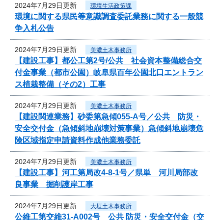
2024年7月29日更新
環境生活政策課
環境に関する県民等意識調査委託業務に関する一般競
争入札公告
2024年7月29日更新
美濃土木事務所
【建設工事】都公工第2号/公共 社会資本整備総合交
付金事業（都市公園）岐阜県百年公園北口エントラン
ス植栽整備（その2）工事
2024年7月29日更新
美濃土木事務所
【建設関連業務】砂委第急傾055-A号／公共 防災・
安全交付金（急傾斜地崩壊対策事業）急傾斜地崩壊危
険区域指定申請資料作成他業務委託
2024年7月29日更新
美濃土木事務所
【建設工事】河工第局改4-8-1号／県単 河川局部改
良事業 掘削護岸工事
2024年7月29日更新
大垣土木事務所
公維工第交維31-A002号 公共 防災・安全交付金（交