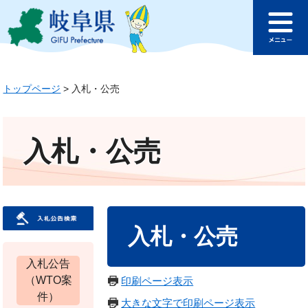
ペ
メ
このページの本文へ
ー
ニ
メ
ジ
ュ
ニ
の
ー
ュ
先
を
ー
トップページ
>
入札・公売
頭
飛
で
ば
す
し
。
て
入札・公売
本
文
へ
本
入札・公売
文
入札公告
（WTO案
印刷ページ表示
件）
大きな文字で印刷ページ表示