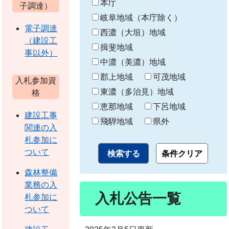
本庁
わ
子調達）
り
岐阜地域（本庁除く）
電子調達
西濃（大垣）地域
（建設工
揖斐地域
事以外）
中濃（美濃）地域
郡上地域
可茂地域
入札参加資
東濃（多治見）地域
格
恵那地域
下呂地域
建設工事
飛騨地域
県外
関連の入
札参加に
ついて
森林整備
業務の入
入札公告一覧
札参加に
ついて