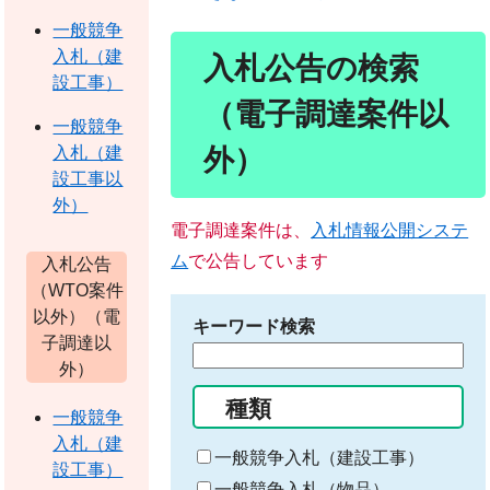
一般競争
入札（建
入札公告の検索
設工事）
（電子調達案件以
一般競争
外）
入札（建
設工事以
外）
電子調達案件は、
入札情報公開システ
ム
で公告しています
入札公告
（WTO案件
以外）（電
キーワード検索
子調達以
検
外）
索
種類
す
一般競争
る
入札（建
一般競争入札（建設工事）
キ
設工事）
ー
一般競争入札（物品）