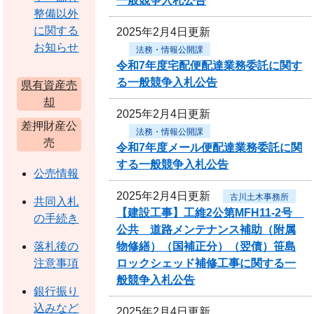
一般競争入札公告
整備以外
に関する
2025年2月4日更新
お知らせ
法務・情報公開課
令和7年度宅配便配達業務委託に関す
る一般競争入札公告
県有資産売
却
2025年2月4日更新
差押財産公
法務・情報公開課
売
令和7年度メール便配達業務委託に関
する一般競争入札公告
公売情報
2025年2月4日更新
古川土木事務所
共同入札
【建設工事】工維2公第MFH11-2号
の手続き
公共 道路メンテナンス補助（附属
物修繕）（国補正分）（翌債）笹島
落札後の
ロックシェッド補修工事に関する一
注意事項
般競争入札公告
銀行振り
込みなど
2025年2月4日更新