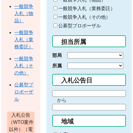
ワ
一般競争
一般競争入札（業務委託）
ー
入札（物
一般競争入札（その他）
ド
品）
公募型プロポーザル
を
一般競争
入
入札（業
担当所属
力
務委託）
部局
一般競争
所属
入札（そ
の他）
入札公告日
公募型プ
ロポーザ
期
ル
から
間
期
の
間
入札公告
始
地域
の
（WTO案件
ま
終
以外）（電
り