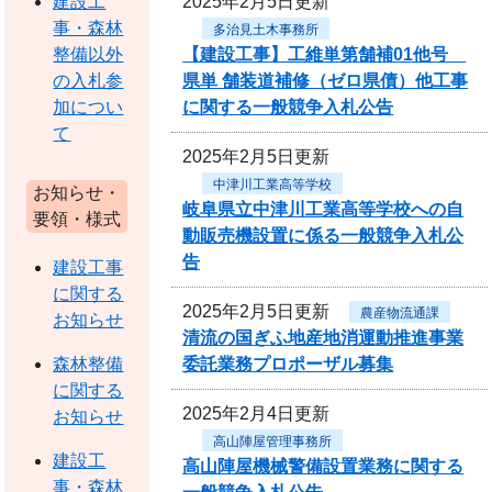
2025年2月5日更新
建設工
事・森林
多治見土木事務所
【建設工事】工維単第舗補01他号
整備以外
県単 舗装道補修（ゼロ県債）他工事
の入札参
に関する一般競争入札公告
加につい
て
2025年2月5日更新
中津川工業高等学校
お知らせ・
岐阜県立中津川工業高等学校への自
要領・様式
動販売機設置に係る一般競争入札公
告
建設工事
に関する
2025年2月5日更新
農産物流通課
お知らせ
清流の国ぎふ地産地消運動推進事業
委託業務プロポーザル募集
森林整備
に関する
2025年2月4日更新
お知らせ
高山陣屋管理事務所
建設工
高山陣屋機械警備設置業務に関する
事・森林