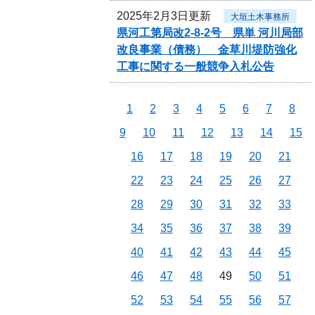
2025年2月3日更新
大垣土木事務所
県河工第局改2-8-2号 県単 河川局部
改良事業（債務） 金草川堤防強化
工事に関する一般競争入札公告
1
2
3
4
5
6
7
8
9
10
11
12
13
14
15
16
17
18
19
20
21
22
23
24
25
26
27
28
29
30
31
32
33
34
35
36
37
38
39
40
41
42
43
44
45
46
47
48
49
50
51
52
53
54
55
56
57