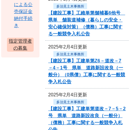
による公
多治見土木事務所
売保証金
【建設工事】工維単第舗補暮6他号
納付手続
県単 舗装道補修（暮らしの安全・
き
安心確保対策）（債務）工事に関す
る一般競争入札公告
指定管理者
2025年2月4日更新
の募集
多治見土木事務所
【建設工事】工建単第Z6－道改－7
－4－1号 県単 道路新設改良（一
般分）（0県債）工事に関する一般競
争入札公告
2025年2月4日更新
多治見土木事務所
【建設工事】工建単第道改－7－5－2
号 県単 道路新設改良（一般分）
（債務）工事に関する一般競争入札
公告