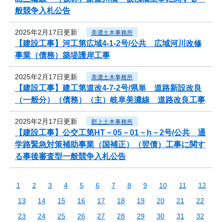
般競争入札公告
2025年2月17日更新
美濃土木事務所
【建設工事】河工第広域4-1-2号/公共 広域河川改修
事業（債務）築堤護岸工事
2025年2月17日更新
美濃土木事務所
【建設工事】建工第道改4-7-2号/県単 道路新設改良
（一般分）（債務）（主）岐阜美濃線 道路改良工事
2025年2月17日更新
郡上土木事務所
【建設工事】公交工第HT－05－01－h－2号/公共 通
学路緊急対策補助事業（国補正）（翌債）工事に関す
る事後審査型一般競争入札公告
1
2
3
4
5
6
7
8
9
10
11
12
13
14
15
16
17
18
19
20
21
22
23
24
25
26
27
28
29
30
31
32