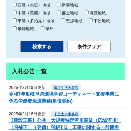
り
西濃（大垣）地域
揖斐地域
中濃（美濃）地域
郡上地域
可茂地域
東濃（多治見）地域
恵那地域
下呂地域
飛騨地域
県外
入札公告一覧
2025年2月19日更新
環境生活政策課
令和7年度岐阜県環境学習コーディネート支援事業に
係る労働者派遣業務(単価契約)
2025年2月18日更新
下呂土木事務所
【建設工事】公共 大規模特定河川事業（広域河川）
（国補正）（翌債）飛騨川2 工事に関する一般競争