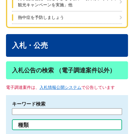
観光キャンペーンを実施」他
熱中症を予防しましょう
本
文
入札・公売
入札公告の検索 （電子調達案件以外）
電子調達案件は、
入札情報公開システム
で公告しています
キーワード検索
検
索
す
種類
る