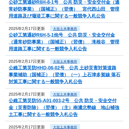
公砂工第通砂R6H-8-1号 公共 防災・安全交付金（通
常砂防事業）（国補正）（翌債） 宮代西山田 管理
用道路及び堰堤工事に関する一般競争入札公告
2025年2月17日更新
大垣土木事務所
公砂工第通砂R6H-5-1他号 公共 防災・安全交付金
（通常砂防事業）（国補正）（翌債） 滝根谷 管理
用道路工事に関する一般競争入札公告
2025年2月17日更新
大垣土木事務所
公維工第災防HHD-06-02号 公共 土砂災害対策道路
事業補助（国補正）（翌債）（一）上石津多賀線 落石
対策工事に関する一般競争入札公告
2025年2月17日更新
大垣土木事務所
公維工第災防55-A01-003-2号 公共 防災・安全交付
金（災害防除）（翌債）（主）南濃北勢線 地山補強
土工事に関する一般競争入札公告
2025年2月17日更新
大垣土木事務所