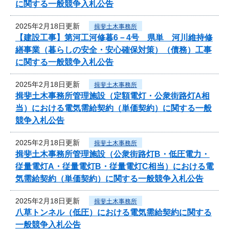
に関する一般競争入札公告
2025年2月18日更新
揖斐土木事務所
【建設工事】第河工河修暮6－4号 県単 河川維持修
繕事業（暮らしの安全・安心確保対策）（債務）工事
に関する一般競争入札公告
2025年2月18日更新
揖斐土木事務所
揖斐土木事務所管理施設（定額電灯・公衆街路灯A相
当）における電気需給契約（単価契約）に関する一般
競争入札公告
2025年2月18日更新
揖斐土木事務所
揖斐土木事務所管理施設（公衆街路灯B・低圧電力・
従量電灯A・従量電灯B・従量電灯C相当）における電
気需給契約（単価契約）に関する一般競争入札公告
2025年2月18日更新
揖斐土木事務所
八草トンネル（低圧）における電気需給契約に関する
一般競争入札公告