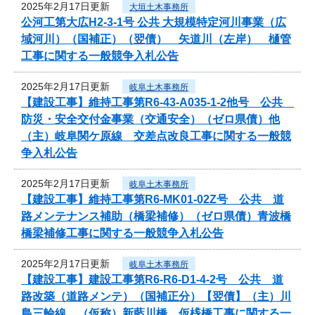
2025年2月17日更新
大垣土木事務所
公河工第大広H2-3-1号 公共 大規模特定河川事業（広
域河川）（国補正）（翌債） 矢道川（左岸） 樋管
工事に関する一般競争入札公告
2025年2月17日更新
岐阜土木事務所
【建設工事】維持工事第R6-43-A035-1-2他号 公共
防災・安全交付金事業（交通安全）（ゼロ県債）他
（主）岐阜関ケ原線 交差点改良工事に関する一般競
争入札公告
2025年2月17日更新
岐阜土木事務所
【建設工事】維持工事第R6-MK01-02Z号 公共 道
路メンテナンス補助（橋梁補修）（ゼロ県債）青波橋
橋梁補修工事に関する一般競争入札公告
2025年2月17日更新
岐阜土木事務所
【建設工事】建設工事第R6-R6-D1-4-2号 公共 道
路改築（道路メンテ）（国補正分）【翌債】（主）川
島三輪線 （仮称）新藍川橋 仮桟橋工事に関する一