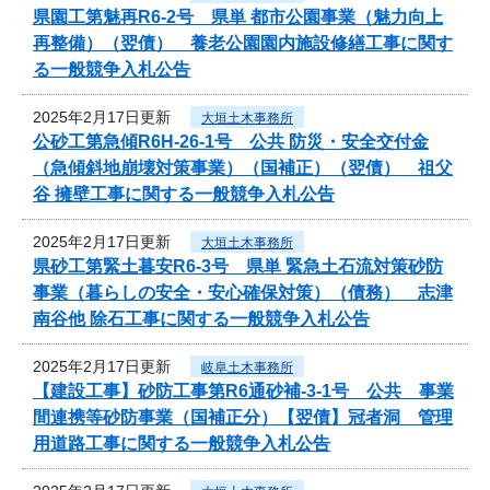
県園工第魅再R6-2号 県単 都市公園事業（魅力向上
再整備）（翌債） 養老公園園内施設修繕工事に関す
る一般競争入札公告
2025年2月17日更新
大垣土木事務所
公砂工第急傾R6H-26-1号 公共 防災・安全交付金
（急傾斜地崩壊対策事業）（国補正）（翌債） 祖父
谷 擁壁工事に関する一般競争入札公告
2025年2月17日更新
大垣土木事務所
県砂工第緊土暮安R6-3号 県単 緊急土石流対策砂防
事業（暮らしの安全・安心確保対策）（債務） 志津
南谷他 除石工事に関する一般競争入札公告
2025年2月17日更新
岐阜土木事務所
【建設工事】砂防工事第R6通砂補-3-1号 公共 事業
間連携等砂防事業（国補正分）【翌債】冠者洞 管理
用道路工事に関する一般競争入札公告