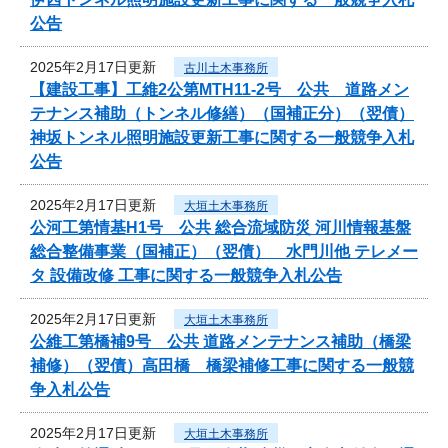
公告
2025年2月17日更新
古川土木事務所
【建設工事】工維2公第MTH11-2号 公共 道路メン
テナンス補助（トンネル修繕）（国補正分）（翌債）
神坂トンネル照明施設更新工事に関する一般競争入札
公告
2025年2月17日更新
大垣土木事務所
公河工第情基H1号 公共 総合流域防災 河川情報基盤
総合整備事業（国補正）（翌債） 水門川他 テレメー
タ 設備改修 工事に関する一般競争入札公告
2025年2月17日更新
大垣土木事務所
公維工第橋補9号 公共 道路メンテナンス補助（橋梁
補修）（翌債）高田橋 橋梁補修工事に関する一般競
争入札公告
2025年2月17日更新
大垣土木事務所