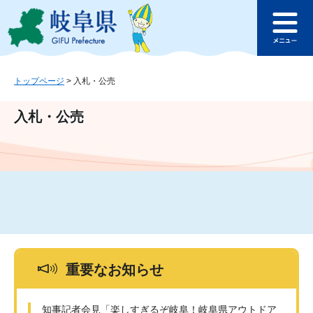
ペ
メ
このページの本文へ
ー
ニ
メ
ジ
ュ
ニ
の
ー
ュ
先
を
ー
頭
飛
トップページ
>
入札・公売
で
ば
す
し
入札・公売
。
て
本
文
へ
重要なお知らせ
知事記者会見「楽しすぎるぞ岐阜！岐阜県アウトドア