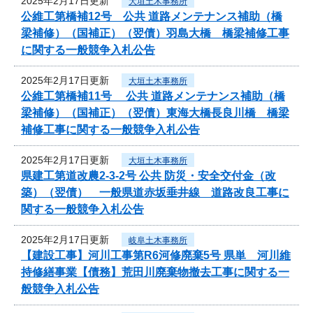
2025年2月17日更新
大垣土木事務所
公維工第橋補12号 公共 道路メンテナンス補助（橋
梁補修）（国補正）（翌債）羽島大橋 橋梁補修工事
に関する一般競争入札公告
2025年2月17日更新
大垣土木事務所
公維工第橋補11号 公共 道路メンテナンス補助（橋
梁補修）（国補正）（翌債）東海大橋長良川橋 橋梁
補修工事に関する一般競争入札公告
2025年2月17日更新
大垣土木事務所
県建工第道改農2-3-2号 公共 防災・安全交付金（改
築）（翌債） 一般県道赤坂垂井線 道路改良工事に
関する一般競争入札公告
2025年2月17日更新
岐阜土木事務所
【建設工事】河川工事第R6河修廃棄5号 県単 河川維
持修繕事業【債務】荒田川廃棄物撤去工事に関する一
般競争入札公告