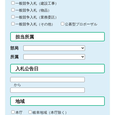
キ
一般競争入札（建設工事）
ー
一般競争入札（物品）
ワ
一般競争入札（業務委託）
ー
ド
一般競争入札（その他）
公募型プロポーザル
を
入
担当所属
力
部局
所属
入札公告日
期
から
間
期
の
間
始
地域
の
ま
終
り
わ
本庁
岐阜地域（本庁除く）