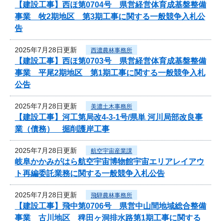
【建設工事】西ほ第0704号 県営経営体育成基盤整備
事業 牧2期地区 第3期工事に関する一般競争入札公
告
2025年7月28日更新
西濃農林事務所
【建設工事】西ほ第0703号 県営経営体育成基盤整備
事業 平尾2期地区 第1期工事に関する一般競争入札
公告
2025年7月28日更新
美濃土木事務所
【建設工事】河工第局改4-3-1号/県単 河川局部改良事
業（債務） 掘削護岸工事
2025年7月28日更新
航空宇宙産業課
岐阜かかみがはら航空宇宙博物館宇宙エリアレイアウ
ト再編委託業務に関する一般競争入札公告
2025年7月28日更新
飛騨農林事務所
【建設工事】飛中第0706号 県営中山間地域総合整備
事業 古川地区 稗田ヶ洞排水路第1期工事に関する