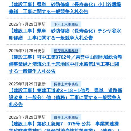
【建設工事】県単 砂防修繕（長寿命化）小川谷堰堤
修繕 工事に関する一般競争入札公告
2025年7月29日更新
下呂土木事務所
【建設工事】県単 砂防修繕（長寿命化）チシヤ谷水
叩修繕 工事に関する一般競争入札公告
2025年7月29日更新
可茂農林事務所
【建設工事】可中工第0702号／県営中山間地域総合整
備事業緑と清流の里七宗地区中排水路第1号工事に関
する一般競争入札公告
2025年7月29日更新
揖斐土木事務所
【建設工事】第建工道改3－18－1他号 県単 道路新
設改良（一般分）他（債務）工事に関する一般競争入
札公告
2025年7月29日更新
揖斐土木事務所
【建設工事】第砂工急傾7－075号 公共 事業間連携
等砂防事業補助（急傾斜地崩壊対策事業）（債務）工