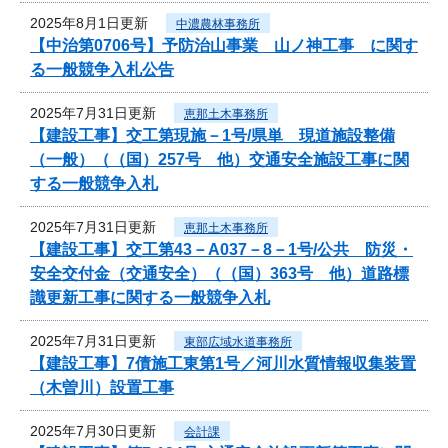
2025年8月1日更新
中濃農林事務所
【中治第0706号】予防治山事業 山ノ神工事 に関す
る一般競争入札公告
2025年7月31日更新
恵那土木事務所
【建設工事】交工第現施－1号/県単 現道施設整備
（一般）（（国）257号 他）交通安全施設工事に関
する一般競争入札
2025年7月31日更新
恵那土木事務所
【建設工事】交工第43－A037－8－1号/公共 防災・
安全交付金（交通安全）（（国）363号 他）道路標
識更新工事に関する一般競争入札
2025年7月31日更新
東部広域水道事務所
【建設工事】7債施工東第1号／河川水質情報収集装置
（木曽川）設置工事
2025年7月30日更新
会計課