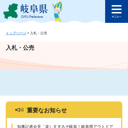
ペ
メ
このページの本文へ
ー
ニ
メ
ジ
ュ
ニ
の
ー
ュ
先
を
ー
頭
飛
トップページ
>
入札・公売
で
ば
す
し
入札・公売
。
て
本
文
へ
重要なお知らせ
知事記者会見「楽しすぎるぞ岐阜！岐阜県アウトドア