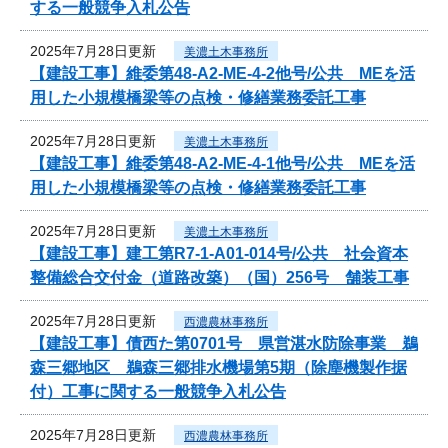
する一般競争入札公告
2025年7月28日更新
美濃土木事務所
【建設工事】維委第48-A2-ME-4-2他号/公共 MEを活
用した小規模橋梁等の点検・修繕業務委託工事
2025年7月28日更新
美濃土木事務所
【建設工事】維委第48-A2-ME-4-1他号/公共 MEを活
用した小規模橋梁等の点検・修繕業務委託工事
2025年7月28日更新
美濃土木事務所
【建設工事】建工第R7-1-A01-014号/公共 社会資本
整備総合交付金（道路改築）（国）256号 舗装工事
2025年7月28日更新
西濃農林事務所
【建設工事】債西た第0701号 県営湛水防除事業 鵜
森三郷地区 鵜森三郷排水機場第5期（除塵機製作据
付）工事に関する一般競争入札公告
2025年7月28日更新
西濃農林事務所