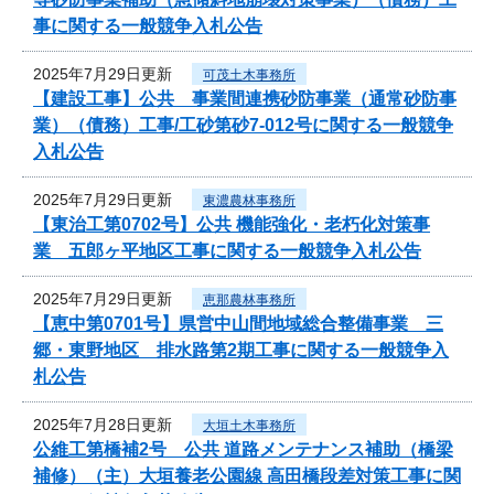
事に関する一般競争入札公告
2025年7月29日更新
可茂土木事務所
【建設工事】公共 事業間連携砂防事業（通常砂防事
業）（債務）工事/工砂第砂7-012号に関する一般競争
入札公告
2025年7月29日更新
東濃農林事務所
【東治工第0702号】公共 機能強化・老朽化対策事
業 五郎ヶ平地区工事に関する一般競争入札公告
2025年7月29日更新
恵那農林事務所
【恵中第0701号】県営中山間地域総合整備事業 三
郷・東野地区 排水路第2期工事に関する一般競争入
札公告
2025年7月28日更新
大垣土木事務所
公維工第橋補2号 公共 道路メンテナンス補助（橋梁
補修）（主）大垣養老公園線 高田橋段差対策工事に関