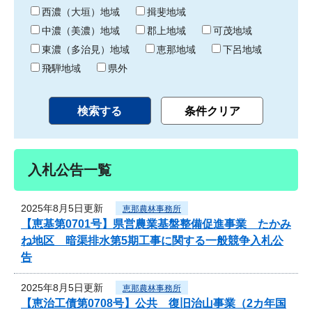
り
西濃（大垣）地域
揖斐地域
中濃（美濃）地域
郡上地域
可茂地域
東濃（多治見）地域
恵那地域
下呂地域
飛騨地域
県外
入札公告一覧
2025年8月5日更新
恵那農林事務所
【恵基第0701号】県営農業基盤整備促進事業 たかみ
ね地区 暗渠排水第5期工事に関する一般競争入札公
告
2025年8月5日更新
恵那農林事務所
【恵治工債第0708号】公共 復旧治山事業（2カ年国