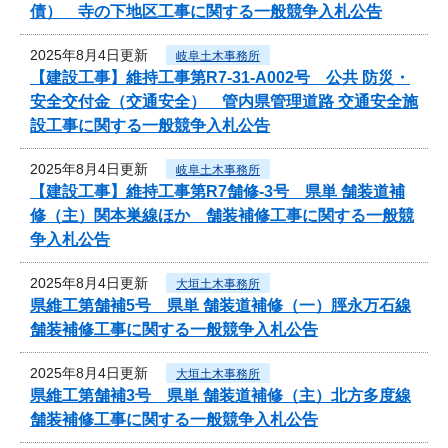
債） 寺の下地区工事に関する一般競争入札公告
2025年8月4日更新
岐阜土木事務所
【建設工事】維持工事第R7-31-A002号 公共 防災・
安全交付金（交通安全） 管内県管理道路 交通安全施
設工事に関する一般競争入札公告
2025年8月4日更新
岐阜土木事務所
【建設工事】維持工事第R7舗修-3号 県単 舗装道補
修（主）関本巣線ほか 舗装補修工事に関する一般競
争入札公告
2025年8月4日更新
大垣土木事務所
県維工第舗補5号 県単 舗装道補修（一）脛永万石線
舗装補修工事に関する一般競争入札公告
2025年8月4日更新
大垣土木事務所
県維工第舗補3号 県単 舗装道補修（主）北方多度線
舗装補修工事に関する一般競争入札公告