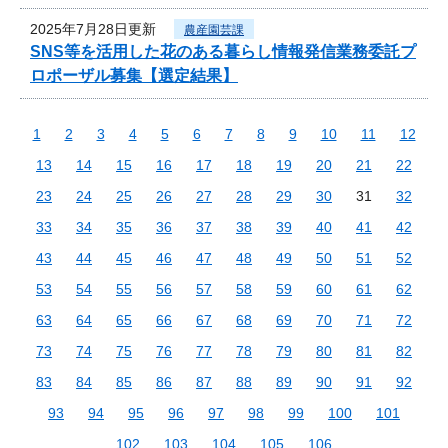
2025年7月28日更新
農産園芸課
SNS等を活用した花のある暮らし情報発信業務委託プ
ロポーザル募集【選定結果】
1
2
3
4
5
6
7
8
9
10
11
12
13
14
15
16
17
18
19
20
21
22
23
24
25
26
27
28
29
30
31
32
33
34
35
36
37
38
39
40
41
42
43
44
45
46
47
48
49
50
51
52
53
54
55
56
57
58
59
60
61
62
63
64
65
66
67
68
69
70
71
72
73
74
75
76
77
78
79
80
81
82
83
84
85
86
87
88
89
90
91
92
93
94
95
96
97
98
99
100
101
102
103
104
105
106