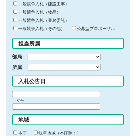
キ
一般競争入札（建設工事）
ー
一般競争入札（物品）
ワ
一般競争入札（業務委託）
ー
ド
一般競争入札（その他）
公募型プロポーザル
を
入
担当所属
力
部局
所属
入札公告日
期
から
間
期
の
間
始
地域
の
ま
終
り
わ
本庁
岐阜地域（本庁除く）