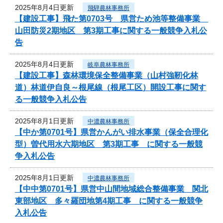
2025年8月4日更新
飛騨農林事務所
【建設工事】飛た第0703号 県営ため池等整備事業
山田防災2期地区 第3期工事に関する一般競争入札公
告
2025年8月4日更新
岐阜農林事務所
【建設工事】森林環境保全整備事業（山村強靭化林
道）林道伊自良～根尾線（根尾工区）開設工事に関す
る一般競争入札公告
2025年8月1日更新
中濃農林事務所
【中か第0701号】県営かんがい排水事業（保全合理化
型）曽代用水六期地区 第3期工事 に関する一般競
争入札公告
2025年8月1日更新
中濃農林事務所
【中中第0701号】県営中山間地域総合整備事業 関北
東部地区 多々羅団地第4期工事 に関する一般競争
入札公告