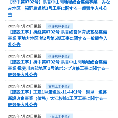
【郡中第0702号】県営中山間地域総合整備事業 みな
み地区 福野農道第3号工事に関する一般競争入札公
告
2025年7月29日更新
揖斐農林事務所
【建設工事】揖経第0702号 県営経営体育成基盤整備
事業 更地方地区 第2号第5期工事に関する一般競争入
札公告
2025年7月29日更新
揖斐農林事務所
【建設工事】揖中第0702号 県営中山間地域総合整備
事業 揖斐川東部地区 2号池ポンプ改修工事に関する一
般競争入札公告
2025年7月29日更新
古川土木事務所
【建設工事】工建1単第道改-11-4-K1号 県単 道路
新設改良事業（債務）太江杉崎1工区工事に関する一
般競争入札公告
2025年7月29日更新
下呂土木事務所