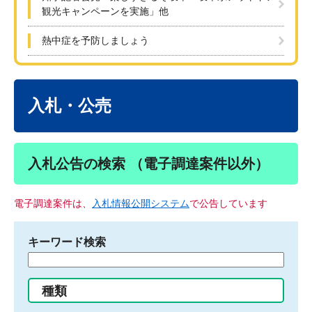
観光キャンペーンを実施」他
熱中症を予防しましょう
本
文
入札・公売
入札公告の検索 （電子調達案件以外）
電子調達案件は、
入札情報公開システム
で公告しています
キーワード検索
検
索
す
種類
る