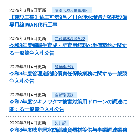
2026年3月5日更新
東部広域水道事務所
【建設工事】施工可第9号／川合浄水場遠方監視設備
専用線IWAN移行工事
2026年3月5日更新
加茂農林高等学校
令和8年度飛騨牛育成・肥育用飼料の単価契約に関す
る一般競争入札公告
2026年3月4日更新
道路維持課
令和8年度管理道路賠償責任保険業務に関する一般競
争入札公告
2026年3月4日更新
自然環境課
令和7年度ツキノワグマ被害対策用ドローンの調達に
関する一般競争入札公告
2026年3月4日更新
河川課
令和8年度岐阜県水防訓練資器材等供与事業調達業務