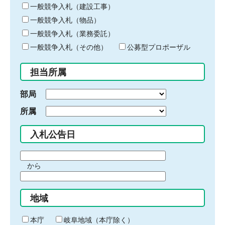
キ
一般競争入札（建設工事）
ー
一般競争入札（物品）
ワ
一般競争入札（業務委託）
ー
ド
一般競争入札（その他）
公募型プロポーザル
を
入
担当所属
力
部局
所属
入札公告日
期
から
間
期
の
間
始
地域
の
ま
終
り
わ
本庁
岐阜地域（本庁除く）