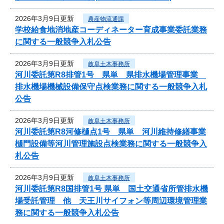
2026年3月9日更新
農産物流通課
学校給食地消地産コーディネーター育成事業委託業務
に関する一般競争入札公告
2026年3月9日更新
岐阜土木事務所
河川委託第R8排管1号 県単 県排水機場管理事業
排水機場機械設備保守点検業務に関する一般競争入札
公告
2026年3月9日更新
岐阜土木事務所
河川委託第R8河修樋点1号 県単 河川維持修繕事業
樋門設備等河川管理施設点検業務に関する一般競争入
札公告
2026年3月9日更新
岐阜土木事務所
河川委託第R8国排管1号 県単 国土交通省所管排水機
場受託管理 他 天王川サイフォン等周辺環境管理業
務に関する一般競争入札公告