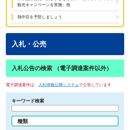
観光キャンペーンを実施」他
熱中症を予防しましょう
本
文
入札・公売
入札公告の検索 （電子調達案件以外）
電子調達案件は、
入札情報公開システム
で公告しています
キーワード検索
検
索
す
種類
る