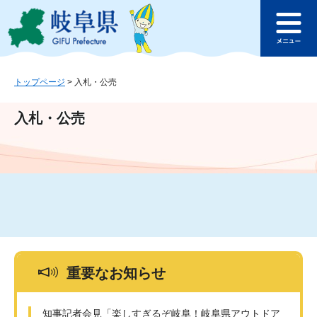
ペ
メ
このページの本文へ
ー
ニ
メ
ジ
ュ
ニ
の
ー
ュ
先
を
ー
頭
飛
トップページ
>
入札・公売
で
ば
す
し
入札・公売
。
て
本
文
へ
重要なお知らせ
知事記者会見「楽しすぎるぞ岐阜！岐阜県アウトドア