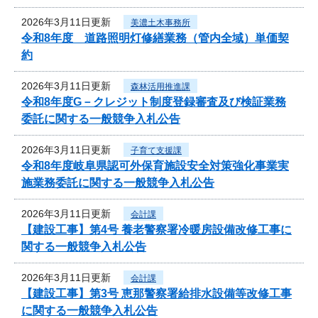
2026年3月11日更新
美濃土木事務所
令和8年度 道路照明灯修繕業務（管内全域）単価契
約
2026年3月11日更新
森林活用推進課
令和8年度G－クレジット制度登録審査及び検証業務
委託に関する一般競争入札公告
2026年3月11日更新
子育て支援課
令和8年度岐阜県認可外保育施設安全対策強化事業実
施業務委託に関する一般競争入札公告
2026年3月11日更新
会計課
【建設工事】第4号 養老警察署冷暖房設備改修工事に
関する一般競争入札公告
2026年3月11日更新
会計課
【建設工事】第3号 恵那警察署給排水設備等改修工事
に関する一般競争入札公告