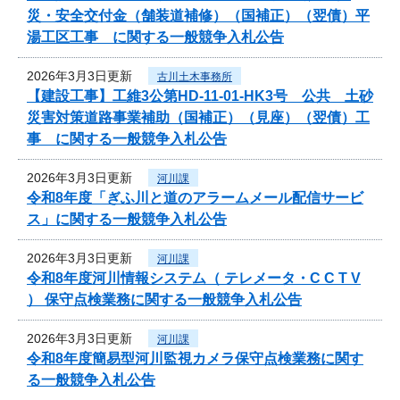
災・安全交付金（舗装道補修）（国補正）（翌債）平
湯工区工事 に関する一般競争入札公告
2026年3月3日更新
古川土木事務所
【建設工事】工維3公第HD-11-01-HK3号 公共 土砂
災害対策道路事業補助（国補正）（見座）（翌債）工
事 に関する一般競争入札公告
2026年3月3日更新
河川課
令和8年度「ぎふ川と道のアラームメール配信サービ
ス」に関する一般競争入札公告
2026年3月3日更新
河川課
令和8年度河川情報システム（ テレメータ・C C T V
） 保守点検業務に関する一般競争入札公告
2026年3月3日更新
河川課
令和8年度簡易型河川監視カメラ保守点検業務に関す
る一般競争入札公告