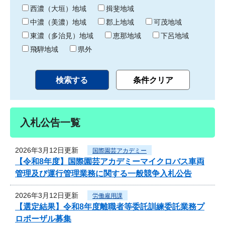
り
西濃（大垣）地域
揖斐地域
中濃（美濃）地域
郡上地域
可茂地域
東濃（多治見）地域
恵那地域
下呂地域
飛騨地域
県外
入札公告一覧
2026年3月12日更新
国際園芸アカデミー
【令和8年度】国際園芸アカデミーマイクロバス車両
管理及び運行管理業務に関する一般競争入札公告
2026年3月12日更新
労働雇用課
【選定結果】令和8年度離職者等委託訓練委託業務プ
ロポーザル募集