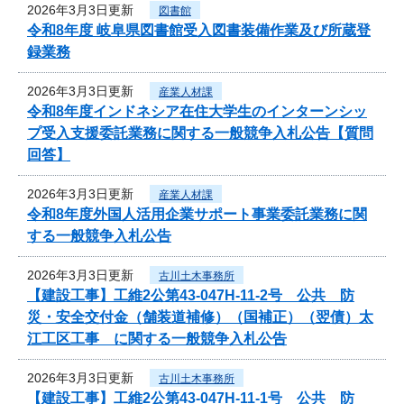
2026年3月3日更新
図書館
令和8年度 岐阜県図書館受入図書装備作業及び所蔵登
録業務
2026年3月3日更新
産業人材課
令和8年度インドネシア在住大学生のインターンシッ
プ受入支援委託業務に関する一般競争入札公告【質問
回答】
2026年3月3日更新
産業人材課
令和8年度外国人活用企業サポート事業委託業務に関
する一般競争入札公告
2026年3月3日更新
古川土木事務所
【建設工事】工維2公第43-047H-11-2号 公共 防
災・安全交付金（舗装道補修）（国補正）（翌債）太
江工区工事 に関する一般競争入札公告
2026年3月3日更新
古川土木事務所
【建設工事】工維2公第43-047H-11-1号 公共 防