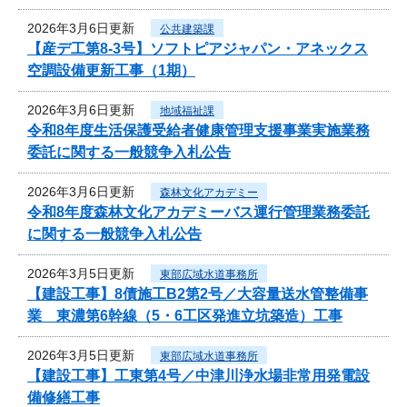
2026年3月6日更新
公共建築課
【産デ工第8-3号】ソフトピアジャパン・アネックス
空調設備更新工事（1期）
2026年3月6日更新
地域福祉課
令和8年度生活保護受給者健康管理支援事業実施業務
委託に関する一般競争入札公告
2026年3月6日更新
森林文化アカデミー
令和8年度森林文化アカデミーバス運行管理業務委託
に関する一般競争入札公告
2026年3月5日更新
東部広域水道事務所
【建設工事】8債施工B2第2号／大容量送水管整備事
業 東濃第6幹線（5・6工区発進立坑築造）工事
2026年3月5日更新
東部広域水道事務所
【建設工事】工東第4号／中津川浄水場非常用発電設
備修繕工事