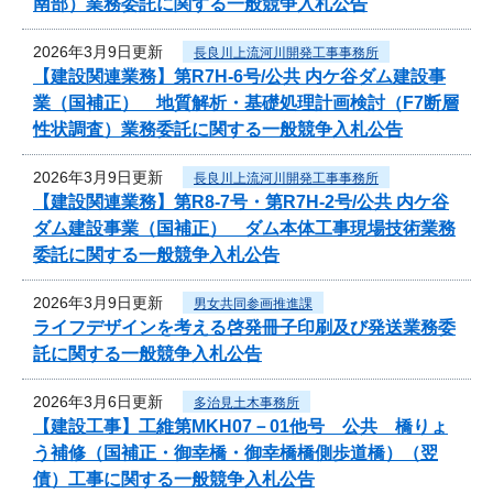
南部）業務委託に関する一般競争入札公告
2026年3月9日更新
長良川上流河川開発工事事務所
【建設関連業務】第R7H-6号/公共 内ケ谷ダム建設事
業（国補正） 地質解析・基礎処理計画検討（F7断層
性状調査）業務委託に関する一般競争入札公告
2026年3月9日更新
長良川上流河川開発工事事務所
【建設関連業務】第R8-7号・第R7H-2号/公共 内ケ谷
ダム建設事業（国補正） ダム本体工事現場技術業務
委託に関する一般競争入札公告
2026年3月9日更新
男女共同参画推進課
ライフデザインを考える啓発冊子印刷及び発送業務委
託に関する一般競争入札公告
2026年3月6日更新
多治見土木事務所
【建設工事】工維第MKH07－01他号 公共 橋りょ
う補修（国補正・御幸橋・御幸橋橋側歩道橋）（翌
債）工事に関する一般競争入札公告