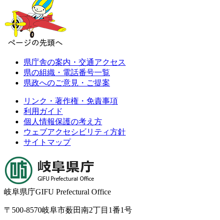
県庁舎の案内・交通アクセス
県の組織・電話番号一覧
県政へのご意見・ご提案
リンク・著作権・免責事項
利用ガイド
個人情報保護の考え方
ウェブアクセシビリティ方針
サイトマップ
岐阜県庁
GIFU Prefectural Office
〒500-8570
岐阜市薮田南2丁目1番1号