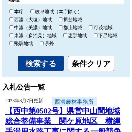
本庁
岐阜地域（本庁除く）
西濃（大垣）地域
揖斐地域
中濃（美濃）地域
郡上地域
可茂地域
東濃（多治見）地域
恵那地域
下呂地域
飛騨地域
県外
入札公告一覧
2023年8月7日更新
西濃農林事務所
【西中第0502号】県営中山間地域
総合整備事業 関ケ原地区 横縄
手湯用水路工事に関する一般競争