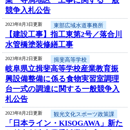
業 寺洞地区 工事に関する一般
競争入札公告
2023年8月3日更新
東部広域水道事務所
【建設工事】指工東第2号／落合川
水管橋塗装修繕工事
2023年8月2日更新
揖斐高等学校
岐阜県立揖斐高等学校産業教育振
興設備整備に係る食物実習室調理
台一式の調達に関する一般競争入
札公告
2023年8月2日更新
観光文化スポーツ政策課
「日本ライン・KISOGAWA」新た