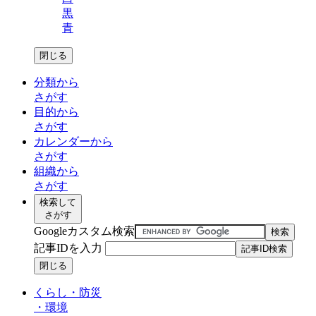
黒
青
閉じる
分類から
さがす
目的から
さがす
カレンダーから
さがす
組織から
さがす
検索して
さがす
Googleカスタム検索
記事IDを入力
閉じる
くらし・防災
・
環境