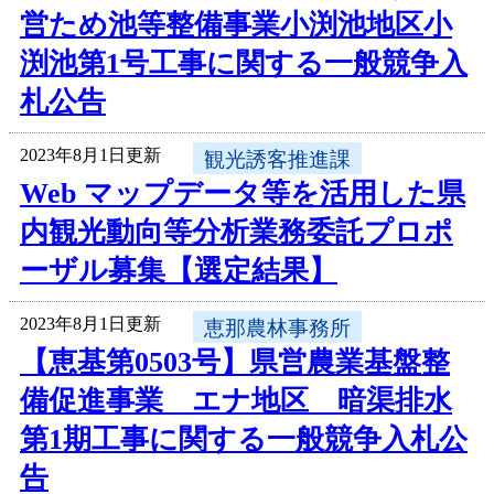
営ため池等整備事業小渕池地区小
渕池第1号工事に関する一般競争入
札公告
2023年8月1日更新
観光誘客推進課
Web マップデータ等を活用した県
内観光動向等分析業務委託プロポ
ーザル募集【選定結果】
2023年8月1日更新
恵那農林事務所
【恵基第0503号】県営農業基盤整
備促進事業 エナ地区 暗渠排水
第1期工事に関する一般競争入札公
告