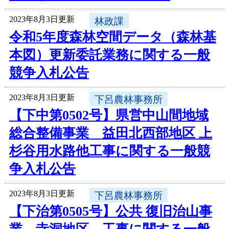
2023年8月3日更新
林政課
令和5年度森林空間データ（森林基
本図）更新委託業務に関する一般
競争入札公告
2023年8月3日更新
下呂農林事務所
【下中第0502号】県営中山間地域
総合整備事業 益田北西部地区 上
杉谷用水路他工事に関する一般競
争入札公告
2023年8月3日更新
下呂農林事務所
【下治第0505号】公共 復旧治山事