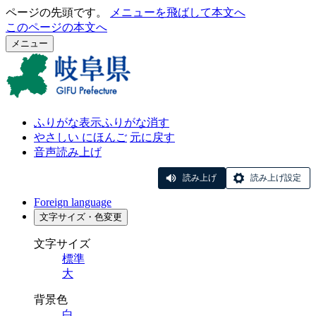
ページの先頭です。
メニューを飛ばして本文へ
このページの本文へ
メニュー
ふりがな表示
ふりがな消す
やさしい にほんご
元に戻す
音声読み上げ
読み上げ
読み上げ設定
Foreign language
文字サイズ・色変更
文字サイズ
標準
大
背景色
白