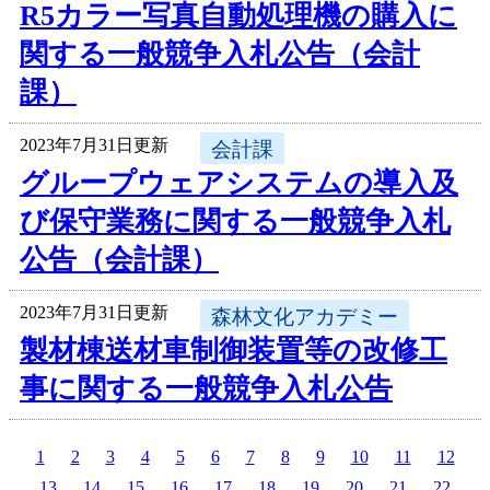
R5カラー写真自動処理機の購入に
関する一般競争入札公告（会計
課）
2023年7月31日更新
会計課
グループウェアシステムの導入及
び保守業務に関する一般競争入札
公告（会計課）
2023年7月31日更新
森林文化アカデミー
製材棟送材車制御装置等の改修工
事に関する一般競争入札公告
1
2
3
4
5
6
7
8
9
10
11
12
13
14
15
16
17
18
19
20
21
22