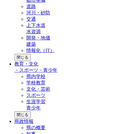
都市整備
道路
河川・砂防
交通
上下水道
水資源
開発・地価
建築
情報化（IT）
閉じる
教育・文化
・
スポーツ・青少年
県内学校
学校教育
文化・芸術
スポーツ
生涯学習
青少年
閉じる
県政情報
県の概要
知事