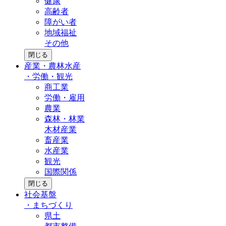
健康
高齢者
障がい者
地域福祉
その他
閉じる
産業・農林水産
・
労働・観光
商工業
労働・雇用
農業
森林・林業
木材産業
畜産業
水産業
観光
国際関係
閉じる
社会基盤
・
まちづくり
県土