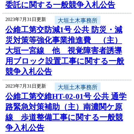
委託に関する一般競争入札公告
2023年7月31日更新
大垣土木事務所
公維工第交防減1号 公共 防災・減
災対策等強化事業推進費 （主）
大垣一宮線 他 視覚障害者誘導
用ブロック設置工事に関する一般
競争入札公告
2023年7月31日更新
大垣土木事務所
公維工第交維HT-02-01号 公共 通学
路緊急対策補助（主）南濃関ケ原
線 歩道整備工事に関する一般競
争入札公告