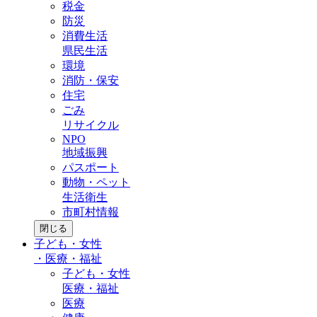
税金
防災
消費生活
県民生活
環境
消防・保安
住宅
ごみ
リサイクル
NPO
地域振興
パスポート
動物・ペット
生活衛生
市町村情報
閉じる
子ども・女性
・
医療・福祉
子ども・女性
医療・福祉
医療