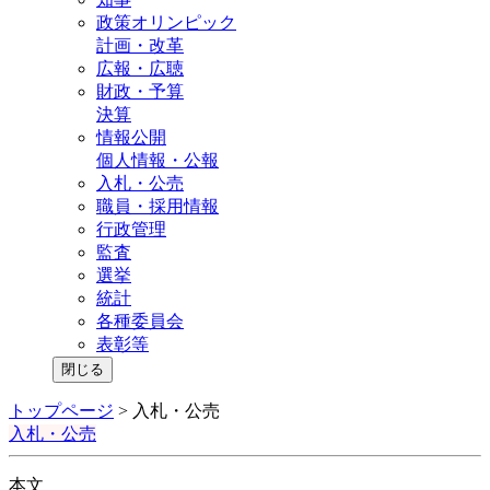
政策オリンピック
計画・改革
広報・広聴
財政・予算
決算
情報公開
個人情報・公報
入札・公売
職員・採用情報
行政管理
監査
選挙
統計
各種委員会
表彰等
閉じる
トップページ
>
入札・公売
入札・公売
本文