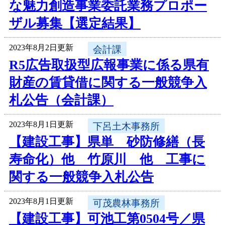
な魅力創造事業委託業務プロポー
ザル募集【選定結果】
2023年8月2日更新
会計課
R5広告取扱型広報事業に係る県有
財産の賃貸借に関する一般競争入
札公告（会計課）
2023年8月1日更新
下呂土木事務所
【建設工事】県単 砂防修繕（長
寿命化）他 竹原川 他 工事に
関する一般競争入札公告
2023年8月1日更新
可茂農林事務所
【建設工事】可池工第0504号／県