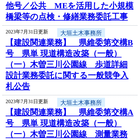
他号／公共 MEを活用した小規模
橋梁等の点検・修繕業務委託工事
2023年7月31日更新
大垣土木事務所
【建設関連業務】 県維委第交構B
号 県単 現道構造改築（一般）
（一）木曽三川公園線 歩道詳細
設計業務委託に関する一般競争入
札公告
2023年7月31日更新
大垣土木事務所
【建設関連業務】 県維委第交構A
号 県単 現道構造改築（一般）
（一）木曽三川公園線 測量業務