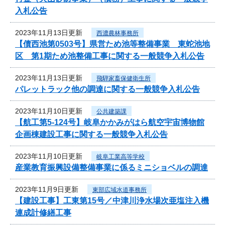
入札公告
2023年11月13日更新
西濃農林事務所
【債西池第0503号】県営ため池等整備事業 東蛇池地
区 第1期ため池整備工事に関する一般競争入札公告
2023年11月13日更新
飛騨家畜保健衛生所
パレットラック他の調達に関する一般競争入札公告
2023年11月10日更新
公共建築課
【航工第5-124号】岐阜かかみがはら航空宇宙博物館
企画棟建設工事に関する一般競争入札公告
2023年11月10日更新
岐阜工業高等学校
産業教育振興設備整備事業に係るミニショベルの調達
2023年11月9日更新
東部広域水道事務所
【建設工事】工東第15号／中津川浄水場次亜塩注入機
連成計修繕工事