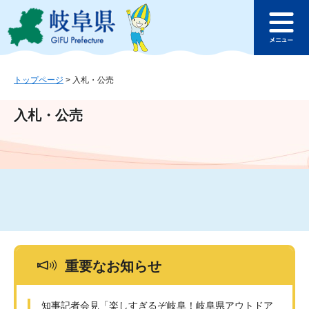
ペ
メ
このページの本文へ
ー
ニ
メ
ジ
ュ
ニ
の
ー
ュ
先
を
ー
頭
飛
トップページ
>
入札・公売
で
ば
す
し
入札・公売
。
て
本
文
へ
重要なお知らせ
知事記者会見「楽しすぎるぞ岐阜！岐阜県アウトドア