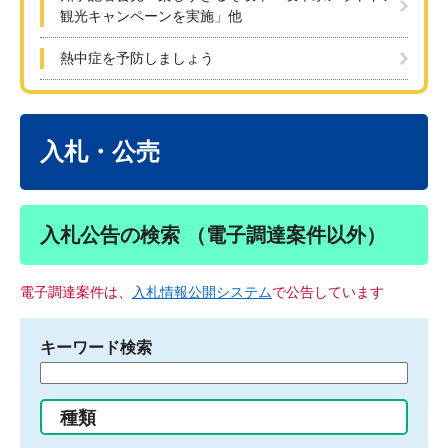
観光キャンペーンを実施」他
熱中症を予防しましょう
本
文
入札・公売
入札公告の検索 （電子調達案件以外）
電子調達案件は、
入札情報公開システム
で公告しています
キーワード検索
検
索
す
種類
る