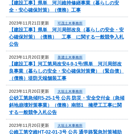
【建設工事】県単 河川維持修繕事業（暮らしの安
全・安心確保対策）（債務）工事
2023年11月21日更新
可茂土木事務所
【建設工事】県単 河川局部改良（暮らしの安全・安
心確保対策）（債務） 工事 に関する一般競争入札
公告
2023年11月20日更新
美濃土木事務所
【建設工事】河工第局改安4-9-1号/県単 河川局部改
良事業（暮らしの安全・安心確保対策費）（緊自債）
（債務）堤防天端舗装工事
2023年11月20日更新
大垣土木事務所
公砂工第急傾R5-25-1号 公共 防災・安全交付金（急傾
斜地崩壊対策事業）（債務）南部1 擁壁工工事に関
する一般競争入札公告
2023年11月20日更新
大垣土木事務所
公維工第交維HT-02-01-3号 公共 通学路緊急対策補助