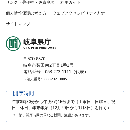
リンク・著作権・免責事項
利用ガイド
個人情報保護の考え方
ウェブアクセシビリティ方針
サイトマップ
岐阜県庁
GIFU Prefectural Office
〒500-8570
岐阜市薮田南2丁目1番1号
電話番号 058-272-1111（代表）
（法人番号4000020210005）
開庁時間
午前8時30分から午後5時15分まで
（土曜日、日曜日、祝
日、休日、年末年始（12月29日から1月3日）を除く）
※一部、開庁時間の異なる機関、施設があります。