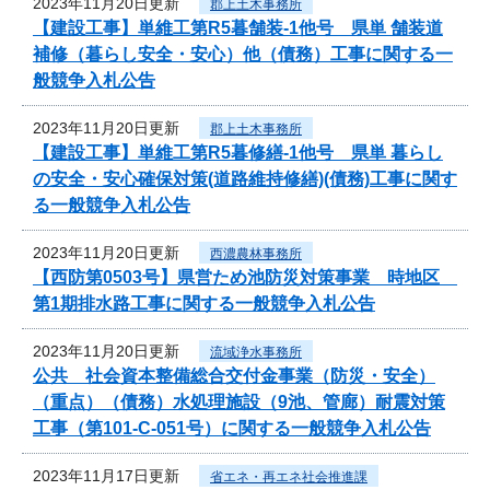
2023年11月20日更新
郡上土木事務所
【建設工事】単維工第R5暮舗装-1他号 県単 舗装道
補修（暮らし安全・安心）他（債務）工事に関する一
般競争入札公告
2023年11月20日更新
郡上土木事務所
【建設工事】単維工第R5暮修繕-1他号 県単 暮らし
の安全・安心確保対策(道路維持修繕)(債務)工事に関す
る一般競争入札公告
2023年11月20日更新
西濃農林事務所
【西防第0503号】県営ため池防災対策事業 時地区
第1期排水路工事に関する一般競争入札公告
2023年11月20日更新
流域浄水事務所
公共 社会資本整備総合交付金事業（防災・安全）
（重点）（債務）水処理施設（9池、管廊）耐震対策
工事（第101-C-051号）に関する一般競争入札公告
2023年11月17日更新
省エネ・再エネ社会推進課