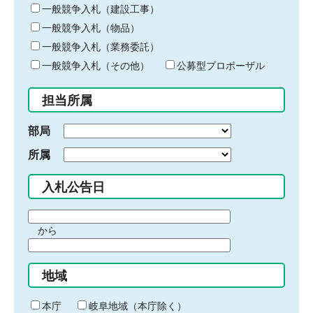
キ
一般競争入札（建設工事）
ー
一般競争入札（物品）
ワ
一般競争入札（業務委託）
ー
ド
一般競争入札（その他）
公募型プロポーザル
を
入
担当所属
力
部局
所属
入札公告日
期
から
間
期
の
間
始
地域
の
ま
終
り
わ
本庁
岐阜地域（本庁除く）