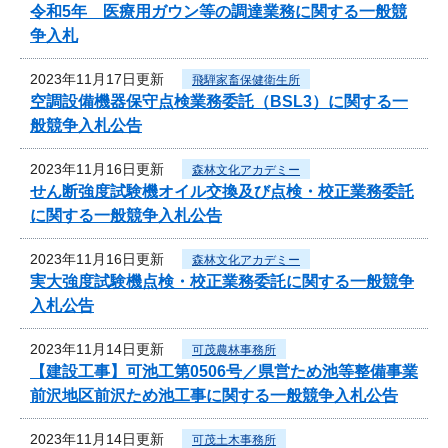
令和5年 医療用ガウン等の調達業務に関する一般競
争入札
2023年11月17日更新
飛騨家畜保健衛生所
空調設備機器保守点検業務委託（BSL3）に関する一
般競争入札公告
2023年11月16日更新
森林文化アカデミー
せん断強度試験機オイル交換及び点検・校正業務委託
に関する一般競争入札公告
2023年11月16日更新
森林文化アカデミー
実大強度試験機点検・校正業務委託に関する一般競争
入札公告
2023年11月14日更新
可茂農林事務所
【建設工事】可池工第0506号／県営ため池等整備事業
前沢地区前沢ため池工事に関する一般競争入札公告
2023年11月14日更新
可茂土木事務所