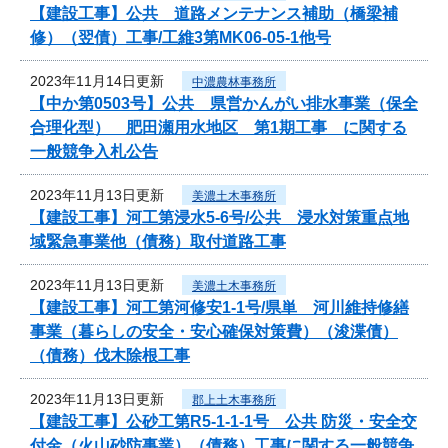
【建設工事】公共 道路メンテナンス補助（橋梁補
修）（翌債）工事/工維3第MK06-05-1他号
2023年11月14日更新
中濃農林事務所
【中か第0503号】公共 県営かんがい排水事業（保全
合理化型） 肥田瀬用水地区 第1期工事 に関する
一般競争入札公告
2023年11月13日更新
美濃土木事務所
【建設工事】河工第浸水5-6号/公共 浸水対策重点地
域緊急事業他（債務）取付道路工事
2023年11月13日更新
美濃土木事務所
【建設工事】河工第河修安1-1号/県単 河川維持修繕
事業（暮らしの安全・安心確保対策費）（浚渫債）
（債務）伐木除根工事
2023年11月13日更新
郡上土木事務所
【建設工事】公砂工第R5-1-1-1号 公共 防災・安全交
付金（火山砂防事業）（債務）工事に関する一般競争