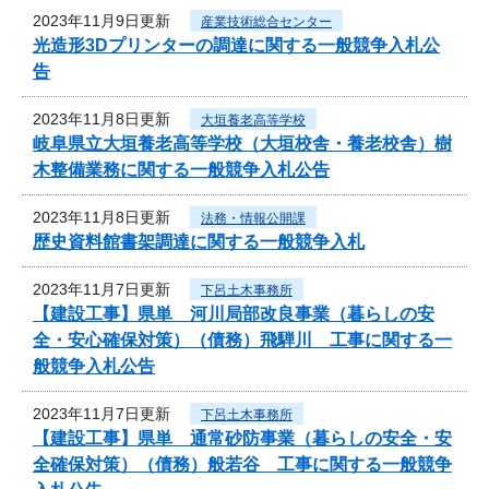
2023年11月9日更新
産業技術総合センター
光造形3Dプリンターの調達に関する一般競争入札公
告
2023年11月8日更新
大垣養老高等学校
岐阜県立大垣養老高等学校（大垣校舎・養老校舎）樹
木整備業務に関する一般競争入札公告
2023年11月8日更新
法務・情報公開課
歴史資料館書架調達に関する一般競争入札
2023年11月7日更新
下呂土木事務所
【建設工事】県単 河川局部改良事業（暮らしの安
全・安心確保対策）（債務）飛騨川 工事に関する一
般競争入札公告
2023年11月7日更新
下呂土木事務所
【建設工事】県単 通常砂防事業（暮らしの安全・安
全確保対策）（債務）般若谷 工事に関する一般競争