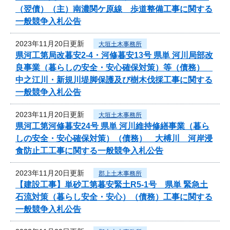
（翌債）（主）南濃関ケ原線 歩道整備工事に関する
一般競争入札公告
2023年11月20日更新
大垣土木事務所
県河工第局改暮安2-4・河修暮安13号 県単 河川局部改
良事業（暮らしの安全・安心確保対策）等（債務）
中之江川・新規川堤脚保護及び樹木伐採工事に関する
一般競争入札公告
2023年11月20日更新
大垣土木事務所
県河工第河修暮安24号 県単 河川維持修繕事業（暮ら
しの安全・安心確保対策）（債務） 大榑川 河岸浸
食防止工工事に関する一般競争入札公告
2023年11月20日更新
郡上土木事務所
【建設工事】単砂工第暮安緊土R5-1号 県単 緊急土
石流対策（暮らし安全・安心）（債務）工事に関する
一般競争入札公告