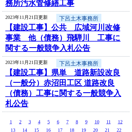
務所汚水管修繕工事
2023年11月21日更新
下呂土木事務所
【建設工事】公共 広域河川改修
事業 他（債務）飛騨川 工事に
関する一般競争入札公告
2023年11月21日更新
下呂土木事務所
【建設工事】県単 道路新設改良
（一般分）赤沼田工区 道路改良
（債務）工事に関する一般競争入
札公告
1
2
3
4
5
6
7
8
9
10
11
12
13
14
15
16
17
18
19
20
21
22