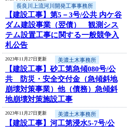
長良川上流河川開発工事事務所
【建設工事】第5－3号/公共 内ケ谷
ダム建設事業（翌債） 観測シス
テム設置工事に関する一般競争入
札公告
2023年11月27日更新
美濃土木事務所
【建設工事】砂工第急傾080号/公
共 防災・安全交付金（急傾斜地
崩壊対策事業）他（債務）急傾斜
地崩壊対策施設工事
2023年11月27日更新
美濃土木事務所
【建設工事】河工第浸水5-7号/公