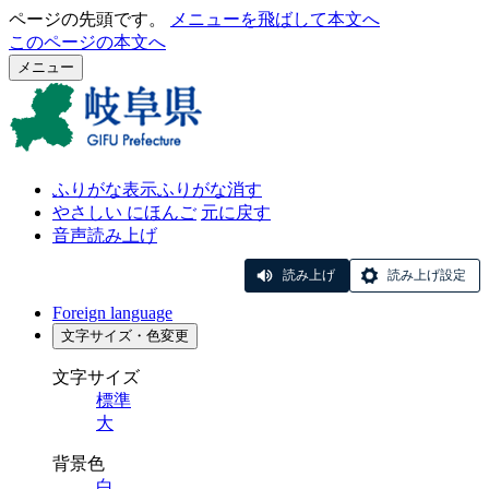
ページの先頭です。
メニューを飛ばして本文へ
このページの本文へ
メニュー
ふりがな表示
ふりがな消す
やさしい にほんご
元に戻す
音声読み上げ
読み上げ
読み上げ設定
Foreign language
文字サイズ・色変更
文字サイズ
標準
大
背景色
白