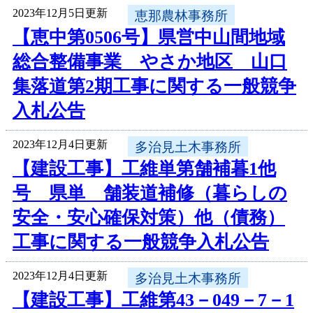
2023年12月5日更新
恵那農林事務所
【恵中第0506号】県営中山間地域
総合整備事業 やさか地区 山口
集落道第2期工事に関する一般競争
入札公告
2023年12月4日更新
多治見土木事務所
【建設工事】工維単第舗補暮1他
号 県単 舗装道補修（暮らしの
安全・安心確保対策）他（債務）
工事に関する一般競争入札公告
2023年12月4日更新
多治見土木事務所
【建設工事】工維第43－049－7－1