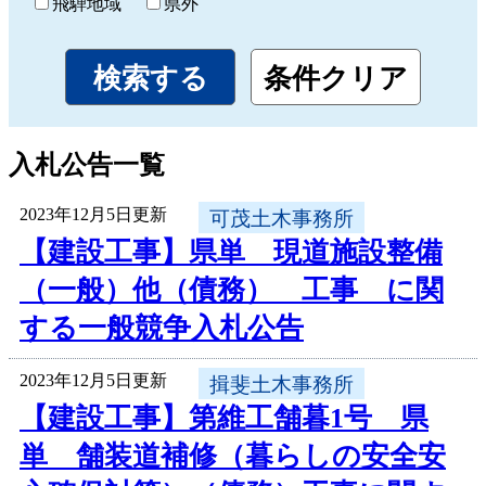
飛騨地域
県外
入札公告一覧
2023年12月5日更新
可茂土木事務所
【建設工事】県単 現道施設整備
（一般）他（債務） 工事 に関
する一般競争入札公告
2023年12月5日更新
揖斐土木事務所
【建設工事】第維工舗暮1号 県
単 舗装道補修（暮らしの安全安