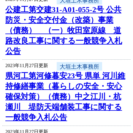
大垣土木事務所
公建工第交建31-A01-055-2号 公共
防災・安全交付金（改築）事業
（債務） （一）牧田室原線 道
路改良工事に関する一般競争入札
公告
2023年11月27日更新
大垣土木事務所
県河工第河修暮安23号 県単 河川維
持修繕事業（暮らしの安全・安心
確保対策）（債務）中之江川・杭
瀬川 堤防天端舗装工事に関する
一般競争入札公告
2023年11月27日更新