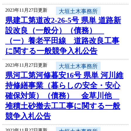
2023年11月27日更新
大垣土木事務所
県建工第道改2-26-5号 県単 道路新
設改良（一般分）（債務）
（一）養老平田線 道路改良工事
に関する一般競争入札公告
2023年11月27日更新
大垣土木事務所
県河工第河修暮安16号 県単 河川維
持修繕事業（暮らしの安全・安心
確保対策）（債務） 金草川他
堆積土砂撤去工工事に関する一般
競争入札公告
2023年11月27日更新