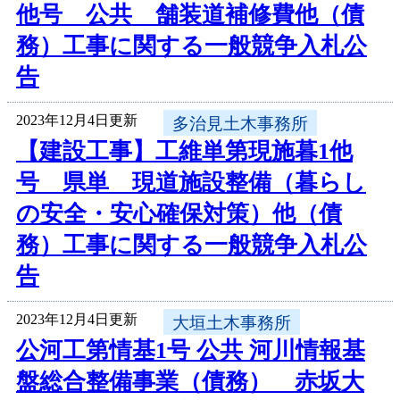
他号 公共 舗装道補修費他（債
務）工事に関する一般競争入札公
告
2023年12月4日更新
多治見土木事務所
【建設工事】工維単第現施暮1他
号 県単 現道施設整備（暮らし
の安全・安心確保対策）他（債
務）工事に関する一般競争入札公
告
2023年12月4日更新
大垣土木事務所
公河工第情基1号 公共 河川情報基
盤総合整備事業（債務） 赤坂大