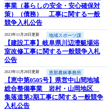
事業（暮らしの安全・安心確保対
策）（債務） 工事に関する一般
競争入札公告
2023年11月28日更新
地域スポーツ課
【建設工事】岐阜県川辺漕艇場浴
室改修工事に関する一般競争入札
公告
2023年11月28日更新
恵那農林事務所
【恵中第0505号】県営中山間地域
総合整備事業 岩村・山岡地区
集落道第2期工事に関する一般競争
入札公告