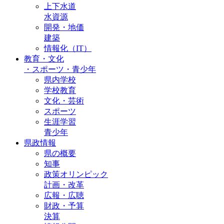
上下水道
水資源
開発・地価
建築
情報化（IT）
教育・文化
・
スポーツ・青少年
県内学校
学校教育
文化・芸術
スポーツ
生涯学習
青少年
県政情報
県の概要
知事
政策オリンピック
計画・改革
広報・広聴
財政・予算
決算