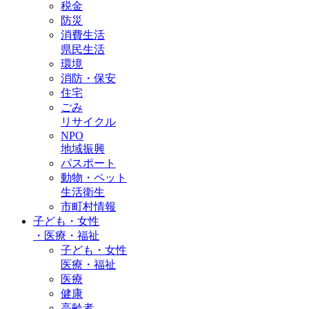
税金
防災
消費生活
県民生活
環境
消防・保安
住宅
ごみ
リサイクル
NPO
地域振興
パスポート
動物・ペット
生活衛生
市町村情報
子ども・女性
・
医療・福祉
子ども・女性
医療・福祉
医療
健康
高齢者