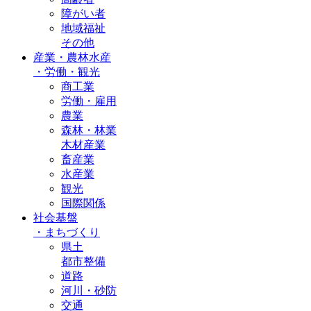
障がい者
地域福祉
その他
産業・農林水産
・
労働・観光
商工業
労働・雇用
農業
森林・林業
木材産業
畜産業
水産業
観光
国際関係
社会基盤
・
まちづくり
県土
都市整備
道路
河川・砂防
交通