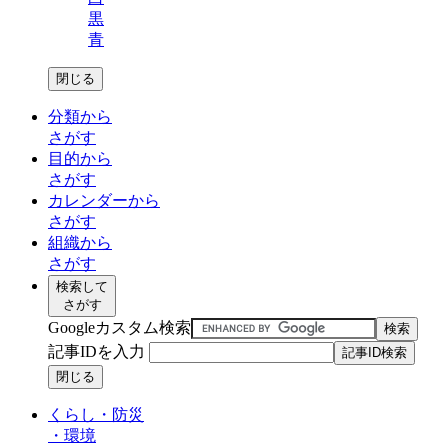
黒
青
閉じる
分類から
さがす
目的から
さがす
カレンダーから
さがす
組織から
さがす
検索して
さがす
Googleカスタム検索
記事IDを入力
閉じる
くらし・防災
・
環境