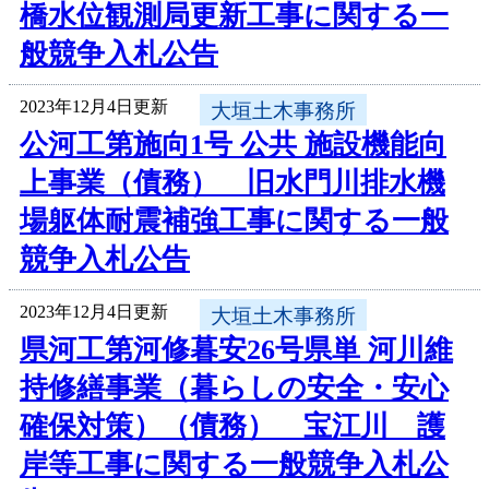
橋水位観測局更新工事に関する一
般競争入札公告
2023年12月4日更新
大垣土木事務所
公河工第施向1号 公共 施設機能向
上事業（債務） 旧水門川排水機
場躯体耐震補強工事に関する一般
競争入札公告
2023年12月4日更新
大垣土木事務所
県河工第河修暮安26号県単 河川維
持修繕事業（暮らしの安全・安心
確保対策）（債務） 宝江川 護
岸等工事に関する一般競争入札公