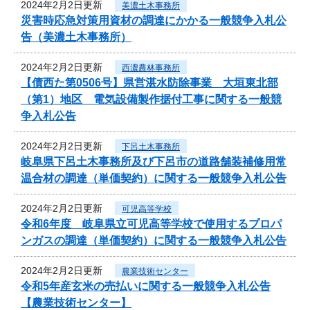
2024年2月2日更新
美濃土木事務所
災害時応急対策用資材の調達にかかる一般競争入札公
告（美濃土木事務所）
2024年2月2日更新
西濃農林事務所
【債西た第0506号】県営湛水防除事業 大垣東北部
（第1）地区 電気設備製作据付工事に関する一般競
争入札公告
2024年2月2日更新
下呂土木事務所
岐阜県下呂土木事務所及び下呂市の道路舗装補修用常
温合材の調達（単価契約）に関する一般競争入札公告
2024年2月2日更新
可児高等学校
令和6年度 岐阜県立可児高等学校で使用するプロパ
ンガスの調達（単価契約）に関する一般競争入札公告
2024年2月2日更新
農業技術センター
令和5年産玄米の売払いに関する一般競争入札公告
【農業技術センター】