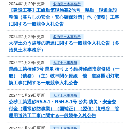
2024年1月29日更新
多治見土木事務所
【建設工事】工維単第現施暮2他号 県単 現道施設
整備（暮らしの安全・安心確保対策）他（債務）工事
に関する一般競争入札公告
2024年1月29日更新
多治見土木事務所
大型土のう袋等の調達に関する一般競争入札公告（多
治見土木事務所）
2024年1月29日更新
大垣土木事務所
県維工第橋修3号 県単 橋りょう維持修繕指定修繕（一
般）（債務）（主）岐阜関ケ原線 他 道路照明灯取
換工事に関する一般競争入札公告
2024年1月29日更新
大垣土木事務所
公砂工第通砂R5-5-1・R5H-5-1号 公共 防災・安全交
付金（通常砂防事業）（国補正）（翌債）滝根谷 管
理用道路工工事に関する一般競争入札公告
2024年1月29日更新
大垣土木事務所