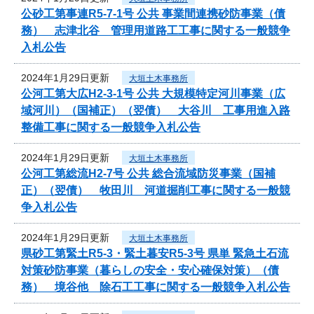
公砂工第事連R5-7-1号 公共 事業間連携砂防事業（債
務） 志津北谷 管理用道路工工事に関する一般競争
入札公告
2024年1月29日更新
大垣土木事務所
公河工第大広H2-3-1号 公共 大規模特定河川事業（広
域河川）（国補正）（翌債） 大谷川 工事用進入路
整備工事に関する一般競争入札公告
2024年1月29日更新
大垣土木事務所
公河工第総流H2-7号 公共 総合流域防災事業（国補
正）（翌債） 牧田川 河道掘削工事に関する一般競
争入札公告
2024年1月29日更新
大垣土木事務所
県砂工第緊土R5-3・緊土暮安R5-3号 県単 緊急土石流
対策砂防事業（暮らしの安全・安心確保対策）（債
務） 境谷他 除石工工事に関する一般競争入札公告