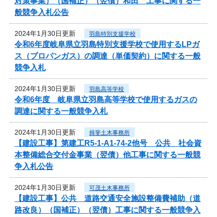
対策事業）（国補正）（翌債）和田 工事に関する一
般競争入札公告
2024年1月30日更新
羽島特別支援学校
令和6年度岐阜県立羽島特別支援学校で使用するLPガ
ス（プロパンガス）の調達（単価契約）に関する一般
競争入札
2024年1月30日更新
羽島高等学校
令和6年度 岐阜県立羽島高等学校で使用するガスの
調達に関する一般競争入札
2024年1月30日更新
揖斐土木事務所
【建設工事】第建工R5-1-A1-74-2他号 公共 社会資
本整備総合交付金事業（翌債）他工事に関する一般競
争入札公告
2024年1月30日更新
可茂土木事務所
【建設工事】公共 道路交通安全施設整備費補助（道
路改良）（国補正）（翌債）工事に関する一般競争入