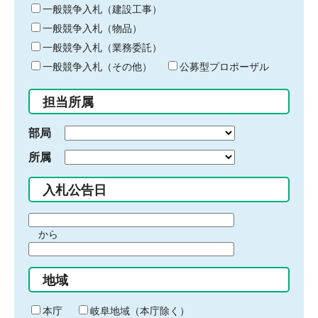
キ
一般競争入札（建設工事）
ー
一般競争入札（物品）
ワ
一般競争入札（業務委託）
ー
ド
一般競争入札（その他）
公募型プロポーザル
を
入
担当所属
力
部局
所属
入札公告日
期
から
間
期
の
間
始
地域
の
ま
終
り
わ
本庁
岐阜地域（本庁除く）