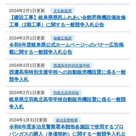
2024年2月1日更新
文化創造課
【建設工事】岐阜県県民ふれあい会館昇降機設備改修
工事（2期工事）に関する一般競争入札公告
2024年2月1日更新
秘書広報課
令和6年度岐阜県公式ホームページへのバナー広告掲
載に関する一般競争入札公告
2024年2月1日更新
西濃高等特別支援学校
西濃高等特別支援学校への自動販売機設置に係る一般
競争入札
2024年2月1日更新
羽島北高等学校
岐阜県立羽島北高等学校自動販売機設置に係る一般競
争入札
2024年1月31日更新
多治見警察署
令和6年度多治見警察署本館他各施設で使用するプロ
パンガスの購入（単価契約）に関する一般競争入札公