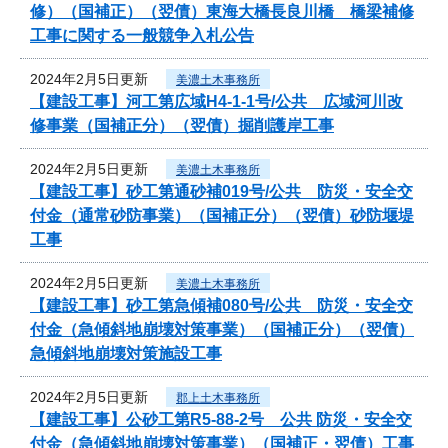
修）（国補正）（翌債）東海大橋長良川橋 橋梁補修
工事に関する一般競争入札公告
2024年2月5日更新
美濃土木事務所
【建設工事】河工第広域H4-1-1号/公共 広域河川改
修事業（国補正分）（翌債）掘削護岸工事
2024年2月5日更新
美濃土木事務所
【建設工事】砂工第通砂補019号/公共 防災・安全交
付金（通常砂防事業）（国補正分）（翌債）砂防堰堤
工事
2024年2月5日更新
美濃土木事務所
【建設工事】砂工第急傾補080号/公共 防災・安全交
付金（急傾斜地崩壊対策事業）（国補正分）（翌債）
急傾斜地崩壊対策施設工事
2024年2月5日更新
郡上土木事務所
【建設工事】公砂工第R5-88-2号 公共 防災・安全交
付金（急傾斜地崩壊対策事業）（国補正・翌債）工事