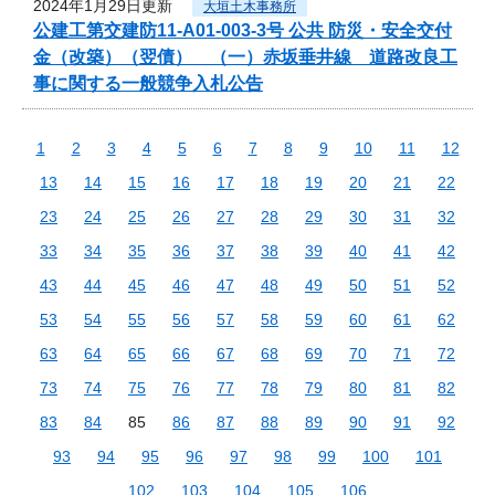
2024年1月29日更新
大垣土木事務所
公建工第交建防11-A01-003-3号 公共 防災・安全交付
金（改築）（翌債） （一）赤坂垂井線 道路改良工
事に関する一般競争入札公告
1
2
3
4
5
6
7
8
9
10
11
12
13
14
15
16
17
18
19
20
21
22
23
24
25
26
27
28
29
30
31
32
33
34
35
36
37
38
39
40
41
42
43
44
45
46
47
48
49
50
51
52
53
54
55
56
57
58
59
60
61
62
63
64
65
66
67
68
69
70
71
72
73
74
75
76
77
78
79
80
81
82
83
84
85
86
87
88
89
90
91
92
93
94
95
96
97
98
99
100
101
102
103
104
105
106