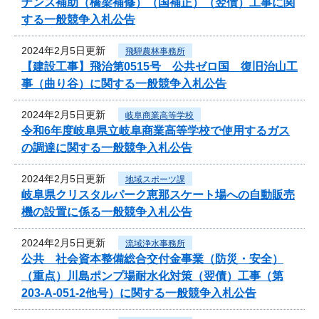
ナンス補助（橋梁補修）（国補正）（翌債）工事に関
する一般競争入札公告
2024年2月5日更新
飛騨農林事務所
【建設工事】飛治第0515号 公共ゼロ国 復旧治山工
事（曲り谷）に関する一般競争入札公告
2024年2月5日更新
岐阜商業高等学校
令和6年度岐阜県立岐阜商業高等学校で使用するガス
の調達に関する一般競争入札公告
2024年2月5日更新
地域スポーツ課
岐阜県クリスタルパーク恵那スケート場への自動販売
機の設置に係る一般競争入札公告
2024年2月5日更新
流域浄水事務所
公共 社会資本整備総合交付金事業（防災・安全）
（重点）川島ポンプ場耐水化対策（翌債）工事（第
203-A-051-2他号）に関する一般競争入札公告