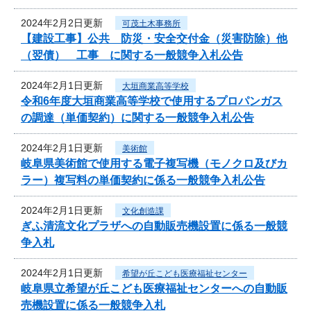
2024年2月2日更新
可茂土木事務所
【建設工事】公共 防災・安全交付金（災害防除）他
（翌債） 工事 に関する一般競争入札公告
2024年2月1日更新
大垣商業高等学校
令和6年度大垣商業高等学校で使用するプロパンガス
の調達（単価契約）に関する一般競争入札公告
2024年2月1日更新
美術館
岐阜県美術館で使用する電子複写機（モノクロ及びカ
ラー）複写料の単価契約に係る一般競争入札公告
2024年2月1日更新
文化創造課
ぎふ清流文化プラザへの自動販売機設置に係る一般競
争入札
2024年2月1日更新
希望が丘こども医療福祉センター
岐阜県立希望が丘こども医療福祉センターへの自動販
売機設置に係る一般競争入札