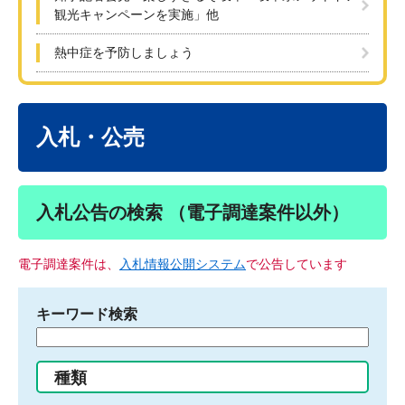
観光キャンペーンを実施」他
熱中症を予防しましょう
本
文
入札・公売
入札公告の検索 （電子調達案件以外）
電子調達案件は、
入札情報公開システム
で公告しています
キーワード検索
検
索
す
種類
る