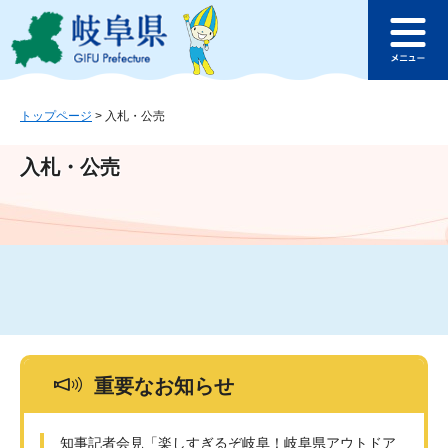
ペ
メ
このページの本文へ
ー
ニ
メ
ジ
ュ
ニ
の
ー
ュ
先
を
ー
頭
飛
トップページ
>
入札・公売
で
ば
す
し
入札・公売
。
て
本
文
へ
重要なお知らせ
知事記者会見「楽しすぎるぞ岐阜！岐阜県アウトドア