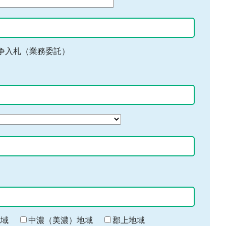
争入札（業務委託）
地域
中濃（美濃）地域
郡上地域