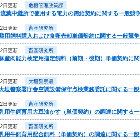
22日更新
危機管理政策課
度 流葉中継所で使用する電力の需給契約に関する一般競
22日更新
畜産研究所
度鶏用飼料購入および食卵売却単価契約に関する一般競争
22日更新
畜産研究所
度豚産肉能力検定用指定飼料（前期・後期）単価契約に
22日更新
大垣警察署
度大垣警察署庁舎空調設備保守点検業務委託に関する一般
22日更新
畜産研究所
度乳用牛飼育用大豆油かす（単価契約）の調達に関する
22日更新
畜産研究所
度乳用牛飼育用配合飼料（単価契約）の調達に関する一