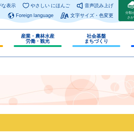
このページの本文へ
がな表示
やさしい にほんご
音声読み上げ
分類
Foreign language
文字サイズ・色変更
さが
産業・農林水産
社会基盤
労働・観光
まちづくり
閉
閉
じ
じ
る
る