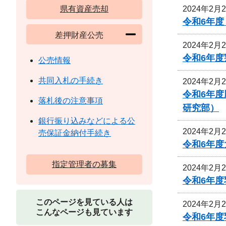
2024年2月
県有資産売却
令和6年
差押財産公売
2024年2月
令和6年
公売情報
共同入札の手続き
2024年2月
令和6年
落札後の注意事項
研究部）
銀行振り込みなどによる公
2024年2月
売保証金納付手続き
令和6年
指定管理者の募集
2024年2月
令和6年
このページを見ている人は
2024年2月
こんなページも見ています
令和6年