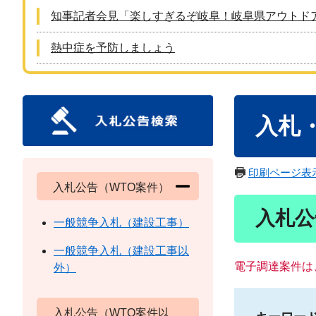
知事記者会見「楽しすぎるぞ岐阜！岐阜県アウトド
熱中症を予防しましょう
本
入札
文
印刷ページ表
入札公告（WTO案件）
入札公
一般競争入札（建設工事）
一般競争入札（建設工事以
電子調達案件は
外）
入札公告（WTO案件以