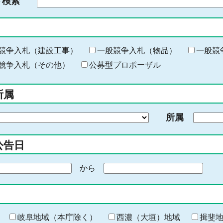
ド検索
検
索
す
る
キ
競争入札（建設工事）
一般競争入札（物品）
一般競
ー
競争入札（その他）
公募型プロポーザル
ワ
ー
所属
ド
を
所属
入
力
公告日
から
期
間
の
終
わ
岐阜地域（本庁除く）
西濃（大垣）地域
揖斐