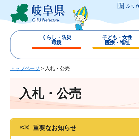
ペ
メ
ふり
ー
ニ
ジ
ュ
の
ー
先
を
くらし・防災
子ども・女性
頭
飛
環境
医療・福祉
で
ば
閉
閉
す
し
じ
じ
。
て
る
る
トップページ
>
入札・公売
本
文
へ
入札・公売
重要なお知らせ