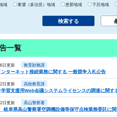
り
地域
東濃（多治見）地域
恵那地域
下呂地域
告一覧
26日更新
教育財務課
インターネット接続業務に関する 一般競争入札公告
22日更新
高校教育課
ン学習支援用Web会議システムライセンスの調達に関す
22日更新
高山警察署
度 岐阜県高山警察署空調機設備等保守点検業務委託に関