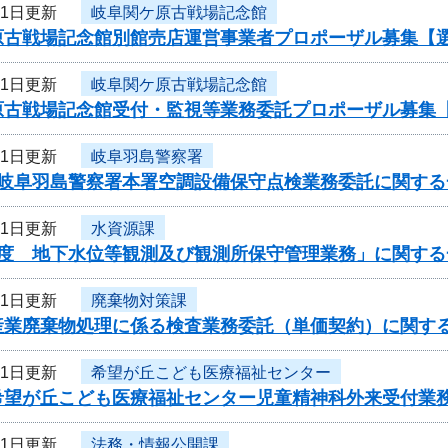
21日更新
岐阜関ケ原古戦場記念館
原古戦場記念館別館売店運営事業者プロポーザル募集【
21日更新
岐阜関ケ原古戦場記念館
原古戦場記念館受付・監視等業務委託プロポーザル募集
21日更新
岐阜羽島警察署
度岐阜羽島警察署本署空調設備保守点検業務委託に関する
21日更新
水資源課
年度 地下水位等観測及び観測所保守管理業務」に関する
21日更新
廃棄物対策課
産業廃棄物処理に係る検査業務委託（単価契約）に関す
21日更新
希望が丘こども医療福祉センター
希望が丘こども医療福祉センター児童精神科外来受付業
21日更新
法務・情報公開課