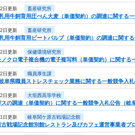
22日更新
畜産研究所
度乳用牛飼育用圧ぺん大麦（単価契約）の調達に関する
22日更新
畜産研究所
度乳用牛飼育用ビートパルプ（単価契約）の調達に関す
22日更新
保健環境研究所
モノクロ電子複合機の電子複写料（単価契約）に関する
22日更新
職員厚生課
度岐阜県職員ストレスチェック業務に関する一般競争入札
22日更新
大垣西高等学校
ガスの調達（単価契約）に関する一般競争入札公告（岐
21日更新
岐阜関ケ原古戦場記念館
原古戦場記念館別館レストラン及びカフェ運営事業者プ