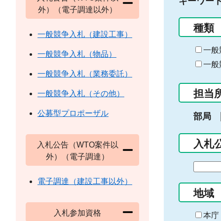
キーワー
外）（電子調達以外）
種類
一般競争入札（建設工事）
一般
一般競争入札（物品）
一般
一般競争入札（業務委託）
担当
一般競争入札（その他）
公募型プロポーザル
部局
入札
入札公告（WTO案件以
外）（電子調達）
期
間
電子調達（建設工事以外）
の
地域
始
入札参加資格
ま
本庁