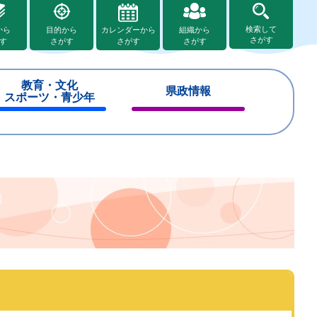
検索して
から
目的から
カレンダーから
組織から
さがす
す
さがす
さがす
さがす
教育・文化
県政情報
スポーツ・青少年
閉
閉
じ
じ
る
る