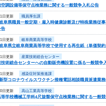
館空調設備等保守点検業務に関する一般競争入札公告
21日更新
職員厚生課
度岐阜県職員一般定期・雇入時健康診断及び特殊業務従
公告
21日更新
岐阜商業高等学校
度岐阜県立岐阜商業高等学校で使用する再生紙（単価契
21日更新
産業技術総合センター
業技術総合センターへの自動販売機設置に係る一般競争
21日更新
感染症対策推進課
度新型コロナウイルスワクチン接種電話相談職員派遣業務
20日更新
高山工業高等学校
高等学校機械工学科4尺旋盤保守点検業務に関する一般競