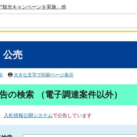
ア観光キャンペーンを実施」他
・公売
示
大きな文字で印刷ページ表示
告の検索 （電子調達案件以外）
、
入札情報公開システム
で公告しています