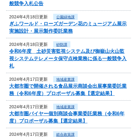
般競争入札公告
2024年4月18日更新
公園緑地課
ぎふワールド・ローズガーデン花のミュージアム展示
実施設計・展示製作委託業務
2024年4月18日更新
砂防課
令和6年度 土砂災害監視システム及び御嶽山火山監
視システムテレメータ保守点検業務に係る一般競争入
札
2024年4月17日更新
地域産業課
大都市圏で開催される食品展示商談会出展事業委託業
務（令和6年度）プロポーザル募集【選定結果】
2024年4月17日更新
地域産業課
大都市圏バイヤー個別商談会事業委託業務（令和6年
度）プロポーザル募集【選定結果】
2024年4月17日更新
総合政策課