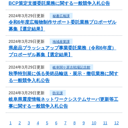
BCP策定支援委託業務に関する一般競争入札公告
2024年3月29日更新
秘書広報課
令和6年度広報物制作サポート委託業務プロポーザル
募集【選定結果】
2024年3月29日更新
地域産業課
県産品ブラッシュアップ事業委託業務（令和6年度）
プロポーザル募集【選定結果】
2024年3月29日更新
岐阜関ケ原古戦場記念館
秋季特別展に係る美術品輸送・展示・撤収業務に関す
る一般競争入札公告
2024年3月29日更新
防災課
岐阜県震度情報ネットワークシステムサーバ更新等工
事に関する一般競争入札公告
1
2
3
4
5
6
7
8
9
10
11
12