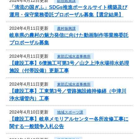
2024年4月12日更新
総合政策課
「清流の国ぎふ」SDGs推進ポータルサイト構築及び
運用・保守業務委託プロポーザル募集【選定結果】
2024年4月11日更新
農村振興課
岐阜県の農村の魅力発信に向けた動画制作等業務委託
プロポーザル募集
2024年4月11日更新
東部広域水道事務所
【建設工事】6債施工可第3号／山之上浄水場排水処理
施設（付帯設備）更新工事
2024年4月11日更新
東部広域水道事務所
【建設工事】工東第3号／管路施設維持修繕（中津川
浄水場管内）工事
2024年4月10日更新
地域スポーツ課
【建設工事】岐阜メモリアルセンター各所改修工事に
関する一般競争入札公告