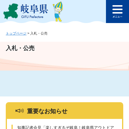
ペ
メ
このページの本文へ
ー
ニ
メ
ジ
ュ
ニ
の
ー
ュ
先
を
ー
頭
飛
トップページ
>
入札・公売
で
ば
す
し
入札・公売
。
て
本
文
へ
重要なお知らせ
知事記者会見「楽しすぎるぞ岐阜！岐阜県アウトドア