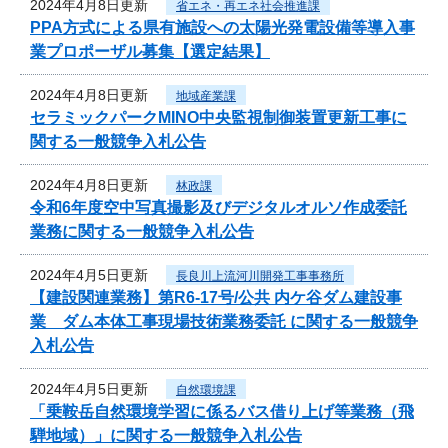
2024年4月8日更新
省エネ・再エネ社会推進課
PPA方式による県有施設への太陽光発電設備等導入事
業プロポーザル募集【選定結果】
2024年4月8日更新
地域産業課
セラミックパークMINO中央監視制御装置更新工事に
関する一般競争入札公告
2024年4月8日更新
林政課
令和6年度空中写真撮影及びデジタルオルソ作成委託
業務に関する一般競争入札公告
2024年4月5日更新
長良川上流河川開発工事事務所
【建設関連業務】第R6-17号/公共 内ケ谷ダム建設事
業 ダム本体工事現場技術業務委託 に関する一般競争
入札公告
2024年4月5日更新
自然環境課
「乗鞍岳自然環境学習に係るバス借り上げ等業務（飛
騨地域）」に関する一般競争入札公告