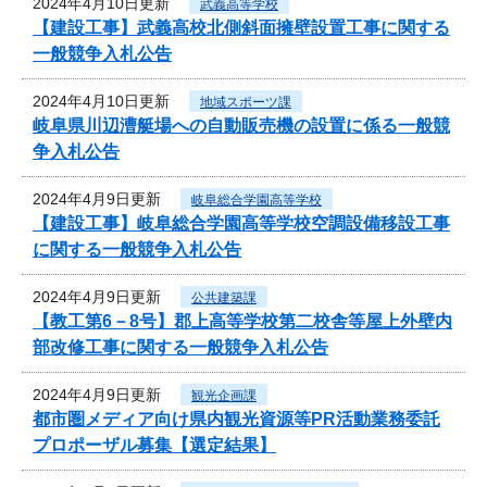
2024年4月10日更新
武義高等学校
【建設工事】武義高校北側斜面擁壁設置工事に関する
一般競争入札公告
2024年4月10日更新
地域スポーツ課
岐阜県川辺漕艇場への自動販売機の設置に係る一般競
争入札公告
2024年4月9日更新
岐阜総合学園高等学校
【建設工事】岐阜総合学園高等学校空調設備移設工事
に関する一般競争入札公告
2024年4月9日更新
公共建築課
【教工第6－8号】郡上高等学校第二校舎等屋上外壁内
部改修工事に関する一般競争入札公告
2024年4月9日更新
観光企画課
都市圏メディア向け県内観光資源等PR活動業務委託
プロポーザル募集【選定結果】