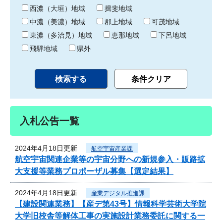
り
西濃（大垣）地域
揖斐地域
中濃（美濃）地域
郡上地域
可茂地域
東濃（多治見）地域
恵那地域
下呂地域
飛騨地域
県外
入札公告一覧
2024年4月18日更新
航空宇宙産業課
航空宇宙関連企業等の宇宙分野への新規参入・販路拡
大支援等業務プロポーザル募集【選定結果】
2024年4月18日更新
産業デジタル推進課
【建設関連業務】【産デ第43号】情報科学芸術大学院
大学旧校舎等解体工事の実施設計業務委託に関する一