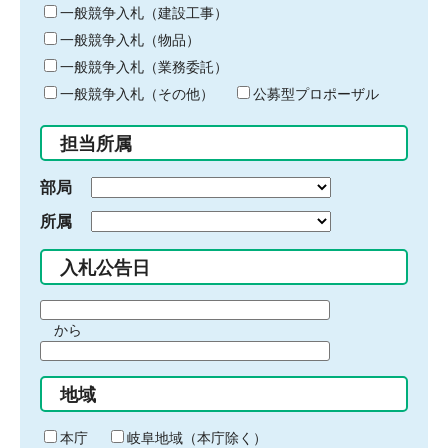
キ
一般競争入札（建設工事）
ー
一般競争入札（物品）
ワ
一般競争入札（業務委託）
ー
ド
一般競争入札（その他）
公募型プロポーザル
を
入
担当所属
力
部局
所属
入札公告日
期
から
間
期
の
間
始
地域
の
ま
終
り
わ
本庁
岐阜地域（本庁除く）