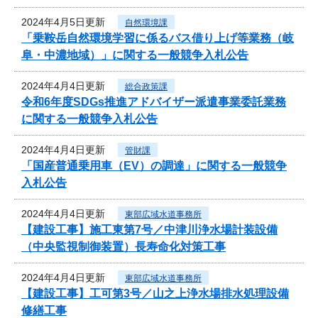
2024年4月5日更新
自然環境課
「乗鞍岳自然環境学習に係るバス借り上げ等業務（岐
阜・中濃地域）」に関する一般競争入札公告
2024年4月4日更新
総合政策課
令和6年度SDGs推進アドバイザー派遣事業委託業務
に関する一般競争入札公告
2024年4月4日更新
管財課
「国産普通乗用車（EV）の調達」に関する一般競争
入札公告
2024年4月4日更新
東部広域水道事務所
【建設工事】施工東第7号／中津川浄水場計装設備
（中央監視制御装置）長寿命化対策工事
2024年4月4日更新
東部広域水道事務所
【建設工事】工可第3号／山之上浄水場排水処理設備
修繕工事