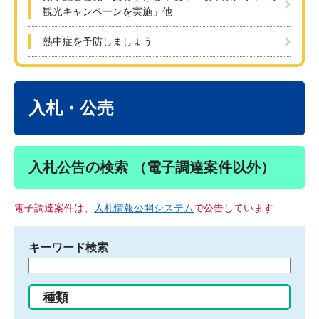
観光キャンペーンを実施」他
熱中症を予防しましょう
本
文
入札・公売
入札公告の検索 （電子調達案件以外）
電子調達案件は、
入札情報公開システム
で公告しています
キーワード検索
検
索
す
種類
る