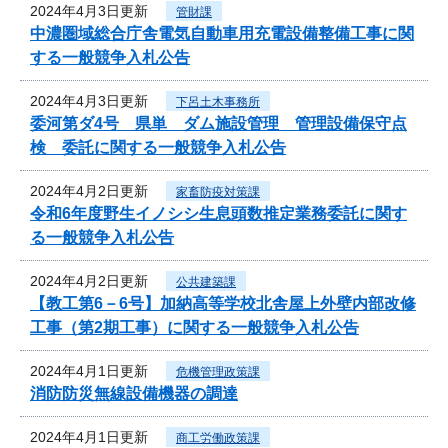
2024年4月3日更新
管財課
中濃圏域総合庁舎電気自動車用充電設備整備工事に関
する一般競争入札公告
2024年4月3日更新
下呂土木事務所
委河第ダ4号 県単 ダム施設管理 管理設備保守点
検 委託に関する一般競争入札公告
2024年4月2日更新
家畜防疫対策課
令和6年度野生イノシシ生息頭数推定業務委託に関す
る一般競争入札公告
2024年4月2日更新
公共建築課
【教工第6－6号】加納高等学校北舎屋上外壁内部改修
工事（第2期工事）に関する一般競争入札公告
2024年4月1日更新
危機管理政策課
消防防災無線設備機器の調達
2024年4月1日更新
商工労働政策課