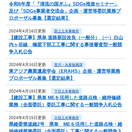
令和6年度「『清流の国ぎふ』SDGs推進セミナー」
及び「SDGs事業者交流会」企画・運営等委託業務プ
ロポーザル募集【選定結果】
2024年4月16日更新
郡上土木事務所
【建設工事】県単 道路新設改良（一般分）（一）白山
内ヶ谷線 橋梁下部工工事に関する事後審査型一般競
争入札公告
2024年4月16日更新
里川・水産振興課
東アジア農業遺産学会（ERAHS）企画・運営等業務
プロポーザル募集【選定結果】
2024年4月16日更新
下呂土木事務所
【建設工事】県単 MEを活用した道路点検・維持修繕
業務（全面委託）委託工事に関する一般競争入札公告
2024年4月15日更新
大垣土木事務所
県維委第道維2号 県単 MEを活用した道路点検・維
持修繕業務委託（全面委託）工事に関する一般競争入