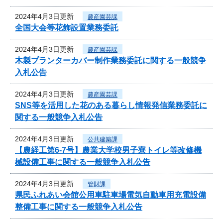
2024年4月3日更新
農産園芸課
全国大会等花飾設置業務委託
2024年4月3日更新
農産園芸課
木製プランターカバー制作業務委託に関する一般競争
入札公告
2024年4月3日更新
農産園芸課
SNS等を活用した花のある暮らし情報発信業務委託に
関する一般競争入札公告
2024年4月3日更新
公共建築課
【農経工第6-7号】農業大学校男子寮トイレ等改修機
械設備工事に関する一般競争入札公告
2024年4月3日更新
管財課
県民ふれあい会館公用車駐車場電気自動車用充電設備
整備工事に関する一般競争入札公告