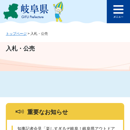
ペ
メ
このページの本文へ
ー
ニ
メ
ジ
ュ
ニ
の
ー
ュ
先
を
ー
頭
飛
トップページ
>
入札・公売
で
ば
す
し
入札・公売
。
て
本
文
へ
重要なお知らせ
知事記者会見「楽しすぎるぞ岐阜！岐阜県アウトドア