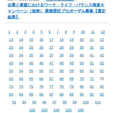
企業と家庭におけるワーク・ライフ・バランス推進キ
ャンペーン（仮称） 業務委託プロポーザル募集【選定
結果】
1
2
3
4
5
6
7
8
9
10
11
12
13
14
15
16
17
18
19
20
21
22
23
24
25
26
27
28
29
30
31
32
33
34
35
36
37
38
39
40
41
42
43
44
45
46
47
48
49
50
51
52
53
54
55
56
57
58
59
60
61
62
63
64
65
66
67
68
69
70
71
72
73
74
75
76
77
78
79
80
81
82
83
84
85
86
87
88
89
90
91
92
93
94
95
96
97
98
99
100
101
102
103
104
105
106