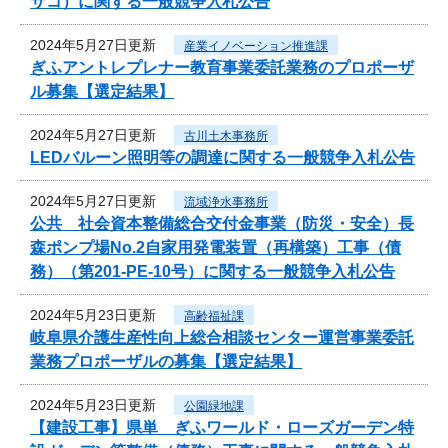
サコ）に関する一般競争入札公告
2024年5月27日更新
産業イノベーション推進課
ぎふアントレプレナー教育事業委託業務のプロポーザ
ル募集【選定結果】
2024年5月27日更新
古川土木事務所
LEDバルーン照明等の調達に関する一般競争入札公告
2024年5月27日更新
流域浄水事務所
公共 社会資本整備総合交付金事業（防災・安全）長
森ポンプ場No.2自家用発電装置（再構築）工事（債
務）（第201-PE-10号）に関する一般競争入札公告
2024年5月23日更新
高齢福祉課
岐阜県介護生産性向上総合相談センター運営事業委託
業務プロポーザルの募集【選定結果】
2024年5月23日更新
公園緑地課
【建設工事】県単 ぎふワールド・ローズガーデン特