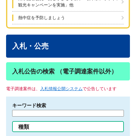
観光キャンペーンを実施」他
熱中症を予防しましょう
本
文
入札・公売
入札公告の検索 （電子調達案件以外）
電子調達案件は、
入札情報公開システム
で公告しています
キーワード検索
検
索
す
種類
る