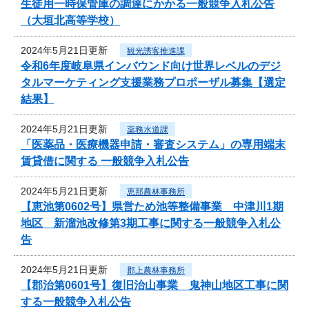
生徒用一時保管庫の調達にかかる一般競争入札公告
（大垣北高等学校）
2024年5月21日更新
観光誘客推進課
令和6年度岐阜県インバウンド向け世界レベルのデジ
タルマーケティング支援業務プロポーザル募集【選定
結果】
2024年5月21日更新
薬務水道課
「医薬品・医療機器申請・審査システム」の専用端末
賃貸借に関する 一般競争入札公告
2024年5月21日更新
恵那農林事務所
【恵池第0602号】県営ため池等整備事業 中津川1期
地区 新溜池改修第3期工事に関する一般競争入札公
告
2024年5月21日更新
郡上農林事務所
【郡治第0601号】復旧治山事業 鬼神山地区工事に関
する一般競争入札公告