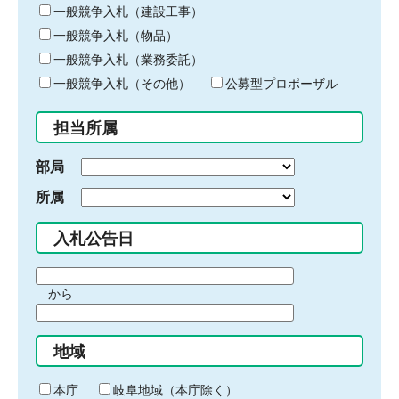
キ
一般競争入札（建設工事）
ー
一般競争入札（物品）
ワ
一般競争入札（業務委託）
ー
ド
一般競争入札（その他）
公募型プロポーザル
を
入
担当所属
力
部局
所属
入札公告日
期
から
間
期
の
間
始
地域
の
ま
終
り
わ
本庁
岐阜地域（本庁除く）