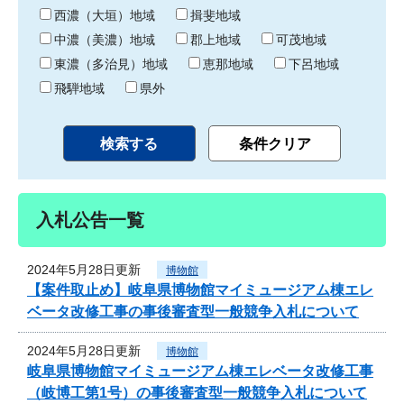
り
西濃（大垣）地域
揖斐地域
中濃（美濃）地域
郡上地域
可茂地域
東濃（多治見）地域
恵那地域
下呂地域
飛騨地域
県外
入札公告一覧
2024年5月28日更新
博物館
【案件取止め】岐阜県博物館マイミュージアム棟エレ
ベータ改修工事の事後審査型一般競争入札について
2024年5月28日更新
博物館
岐阜県博物館マイミュージアム棟エレベータ改修工事
（岐博工第1号）の事後審査型一般競争入札について