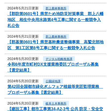
2024年5月21日更新
郡上農林事務所
【郡防第0601号】県営ため池防災対策事業 郡上八幡
地区 相生中央用水路第4号工事に関する一般競争入
札公告
2024年5月21日更新
郡上農林事務所
【郡基第0601号】県営基幹農道整備事業 高鷲北部地
区 第1工区第6号工事に関する一般競争入札公告
2024年5月20日更新
デジタル戦略推進課
令和6年度市町村DX支援業務委託プロポーザル募集
【選定結果】
2024年5月20日更新
公園緑地課
第42回全国都市緑化ぎふフェア植栽等意匠監理業務
プロポーザル募集【選定結果】
2024年5月20日更新
岐阜土木事務所
【建設工事】都市工事第34-A2-3号 公共 防災・安全交