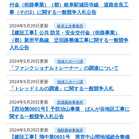
付金（街路事業）（都）岐阜駅城田寺線 道路改良工
事（その3）に関する一般競争入札公告
2024年5月20日更新
岐阜土木事務所
【建設工事】公共 防災・安全交付金（街路事業）
（都）新所平島線 迂回路整備工事に関する一般競争
入札公告
2024年5月20日更新
地域スポーツ課
「ファンクショナルトレーナー」の調達について
2024年5月20日更新
地域スポーツ課
「トレッドミルの調達」に関する一般競争入札
2024年5月20日更新
西濃農林事務所
【西治第0601号】予防治山事業 ばんが谷地区工事に
関する一般競争入札公告
2024年5月20日更新
飛騨農林事務所
【建設工事】飛中第0601号 県営中山間地域総合整備