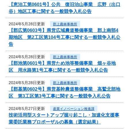
【恵治工第0601号】公共 復旧治山事業 広野（出口
谷）地区工事に関する一般競争入札公告
2024年5月28日更新
郡上農林事務所
【郡広第0603号】県営広域農道整備事業 郡上南部4
期地区 第2工区第104号工事に関する一般競争入札公
告
2024年5月28日更新
郡上農林事務所
【郡池第0601号】県営ため池等整備事業 畑ヶ谷地
区 用水路第1号工事に関する一般競争入札公告
2024年5月28日更新
郡上農林事務所
【郡基第0602号】県営基幹農道整備事業 高鷲北部地
区 第3工区第3号工事に関する一般競争入札公告
2024年5月27日更新
産業イノベーション推進課
技術活用型スタートアップ掘り起こし・加速化支援事
業委託業務プロポーザルの募集（選定結果）