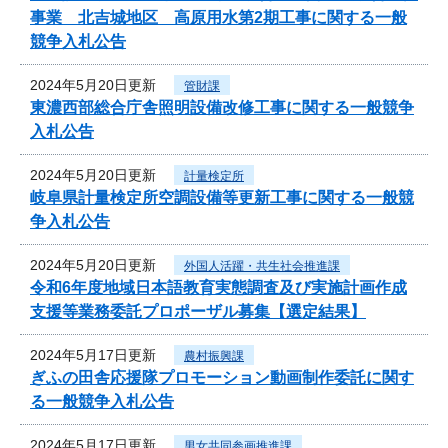
事業 北吉城地区 高原用水第2期工事に関する一般
競争入札公告
2024年5月20日更新
管財課
東濃西部総合庁舎照明設備改修工事に関する一般競争
入札公告
2024年5月20日更新
計量検定所
岐阜県計量検定所空調設備等更新工事に関する一般競
争入札公告
2024年5月20日更新
外国人活躍・共生社会推進課
令和6年度地域日本語教育実態調査及び実施計画作成
支援等業務委託プロポーザル募集【選定結果】
2024年5月17日更新
農村振興課
ぎふの田舎応援隊プロモーション動画制作委託に関す
る一般競争入札公告
2024年5月17日更新
男女共同参画推進課