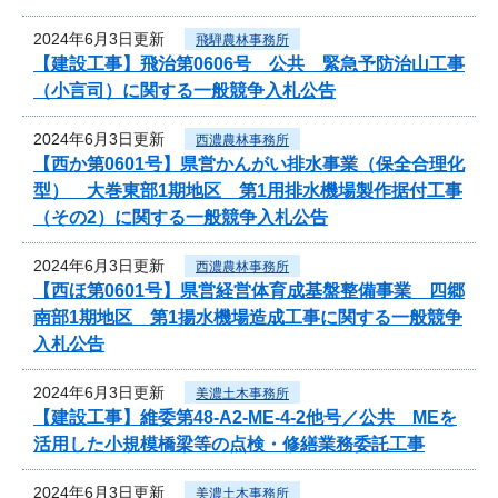
2024年6月3日更新
飛騨農林事務所
【建設工事】飛治第0606号 公共 緊急予防治山工事
（小言司）に関する一般競争入札公告
2024年6月3日更新
西濃農林事務所
【西か第0601号】県営かんがい排水事業（保全合理化
型） 大巻東部1期地区 第1用排水機場製作据付工事
（その2）に関する一般競争入札公告
2024年6月3日更新
西濃農林事務所
【西ほ第0601号】県営経営体育成基盤整備事業 四郷
南部1期地区 第1揚水機場造成工事に関する一般競争
入札公告
2024年6月3日更新
美濃土木事務所
【建設工事】維委第48-A2-ME-4-2他号／公共 MEを
活用した小規模橋梁等の点検・修繕業務委託工事
2024年6月3日更新
美濃土木事務所