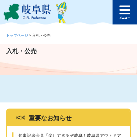
ペ
メ
このページの本文へ
ー
ニ
メ
ジ
ュ
ニ
の
ー
ュ
先
を
ー
頭
飛
トップページ
>
入札・公売
で
ば
す
し
入札・公売
。
て
本
文
へ
重要なお知らせ
知事記者会見「楽しすぎるぞ岐阜！岐阜県アウトドア