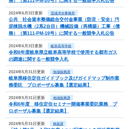
務）（第111-PM-20号）に関する一般競争入札公告
2024年6月3日更新
流域浄水事務所
公共 社会資本整備総合交付金事業（防災・安全）汚
泥棟脱水機（2系2台目）機械設備（再構築）工事（債
務）（第111-PM-19号）に関する一般競争入札公告
2024年6月3日更新
岐阜高等学校
令和6年度岐阜県立岐阜高等学校で使用する都市ガス
の調達に関する一般競争入札
2024年5月31日更新
地域振興課
岐阜県移住定住ガイドブック及びガイドマップ制作業
務委託 プロポーザル募集【選定結果】
2024年5月31日更新
地域振興課
令和6年度 移住定住セミナー開催事業委託業務 プ
ロポーザル募集【選定結果】
2024年5月31日更新
林政課