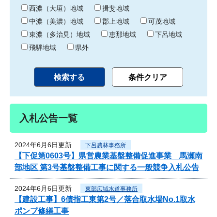
り
西濃（大垣）地域
揖斐地域
中濃（美濃）地域
郡上地域
可茂地域
東濃（多治見）地域
恵那地域
下呂地域
飛騨地域
県外
入札公告一覧
2024年6月6日更新
下呂農林事務所
【下促第0603号】県営農業基盤整備促進事業 馬瀬南
部地区 第3号基盤整備工事に関する一般競争入札公告
2024年6月6日更新
東部広域水道事務所
【建設工事】6債指工東第2号／落合取水場No.1取水
ポンプ修繕工事