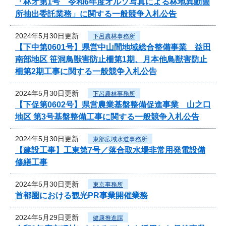
「林オ第1号 令和6年度オルソ写真による林地異動箇
所抽出委託業務」に関する一般競争入札公告
2024年5月30日更新
下呂農林事務所
【下中第0601号】県営中山間地域総合整備事業 益田
南部地区 笹洞鳥獣害防止柵第1期、月本他鳥獣害防止
柵第2期工事に関する一般競争入札公告
2024年5月30日更新
下呂農林事務所
【下促第0602号】県営農業基盤整備促進事業 山之口
地区 第3号基盤整備工事に関する一般競争入札公告
2024年5月30日更新
東部広域水道事務所
【建設工事】工東第7号／落合取水場非常用発電設備
修繕工事
2024年5月30日更新
東京事務所
首都圏における観光PR事業開催業務
2024年5月29日更新
健康推進課