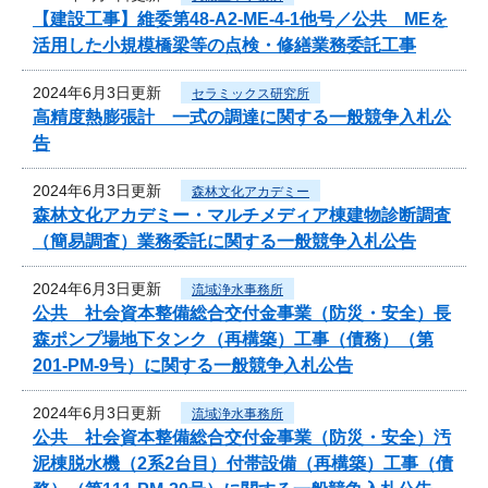
【建設工事】維委第48-A2-ME-4-1他号／公共 MEを
活用した小規模橋梁等の点検・修繕業務委託工事
2024年6月3日更新
セラミックス研究所
高精度熱膨張計 一式の調達に関する一般競争入札公
告
2024年6月3日更新
森林文化アカデミー
森林文化アカデミー・マルチメディア棟建物診断調査
（簡易調査）業務委託に関する一般競争入札公告
2024年6月3日更新
流域浄水事務所
公共 社会資本整備総合交付金事業（防災・安全）長
森ポンプ場地下タンク（再構築）工事（債務）（第
201-PM-9号）に関する一般競争入札公告
2024年6月3日更新
流域浄水事務所
公共 社会資本整備総合交付金事業（防災・安全）汚
泥棟脱水機（2系2台目）付帯設備（再構築）工事（債