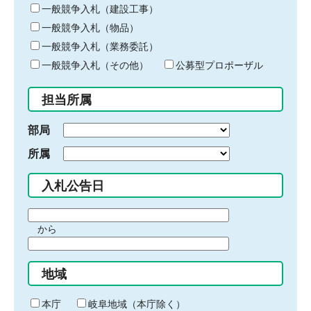
キ
一般競争入札（建設工事）
ー
一般競争入札（物品）
ワ
一般競争入札（業務委託）
ー
ド
一般競争入札（その他）
公募型プロポーザル
を
入
担当所属
力
部局
所属
入札公告日
期
から
間
期
の
間
始
地域
の
ま
終
り
わ
本庁
岐阜地域（本庁除く）