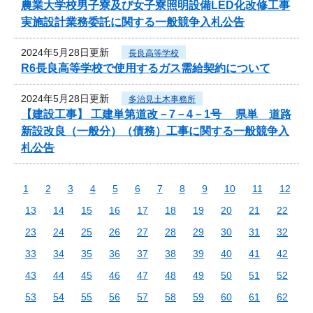
農業大学校男子寮及び女子寮照明設備LED化改修工事
実施設計業務委託に関する一般競争入札公告
2024年5月28日更新
長良高等学校
R6長良高等学校で使用するガス需給契約について
2024年5月28日更新
多治見土木事務所
【建設工事】 工建単第道改－7－4－1号 県単 道路
新設改良（一般分）（債務）工事に関する一般競争入
札公告
1
2
3
4
5
6
7
8
9
10
11
12
13
14
15
16
17
18
19
20
21
22
23
24
25
26
27
28
29
30
31
32
33
34
35
36
37
38
39
40
41
42
43
44
45
46
47
48
49
50
51
52
53
54
55
56
57
58
59
60
61
62