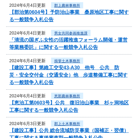
2024年6月4日更新
郡上農林事務所
【郡治第0604号】予防治山事業 桑原地区工事に関す
る一般競争入札公告
2024年6月4日更新
男女共同参画推進課
「清流の国ぎふ女性の活躍推進フォーラム開催・運営
等業務委託」に関する一般競争入札公告
2024年6月4日更新
揖斐土木事務所
【建設工事】第維工交安43-A30 他号 公共 防
災・安全交付金（交通安全）他 歩道整備工事に関す
る一般競争入札公告
2024年6月4日更新
恵那農林事務所
【恵治工第0603号】公共 復旧治山事業 杉ヶ洞地区
工事に関する一般競争入札公告
2024年6月3日更新
郡上土木事務所
【建設工事】公共 総合流域防災事業（国補正・翌債）
工事に関する事後審査型一般競争入札公告