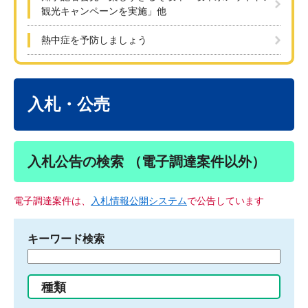
観光キャンペーンを実施」他
熱中症を予防しましょう
本
文
入札・公売
入札公告の検索 （電子調達案件以外）
電子調達案件は、
入札情報公開システム
で公告しています
キーワード検索
検
索
す
種類
る