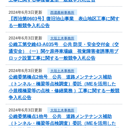
2024年6月3日更新
西濃農林事務所
【西治第0603号】復旧治山事業 表山地区工事に関す
る一般競争入札公告
2024年6月3日更新
大垣土木事務所
公維工第交維43-A035号 公共 防災・安全交付金（交
通安全）（一）関ケ原停車場線 視覚障害者誘導用ブ
ロック設置工事に関する一般競争入札公告
2024年6月3日更新
大垣土木事務所
公維委第橋点2他号 公共 道路メンテナンス補助
（トンネル・橋梁等点検調査）委託（MEを活用した
小規模橋梁等の点検・修繕業務 ）工事に関する一般競
争入札公告
2024年6月3日更新
大垣土木事務所
公維委第橋点1他号 公共 道路メンテナンス補助
（トンネル・橋梁等点検調査）委託（MEを活用した