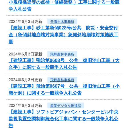
小規模橋梁等の点検・修繕業務 ）工事に関する一般競
争入札公告
2024年6月3日更新
美濃土木事務所
【建設工事】砂工第急傾028号/公共 防災・安全交付
金（急傾斜地崩壊対策事業）急傾斜地崩壊対策施設工
事
2024年6月3日更新
飛騨農林事務所
【建設工事】飛治第0608号 公共 復旧治山工事（大
久手）に関する一般競争入札公告
2024年6月3日更新
飛騨農林事務所
【建設工事】飛治第0607号 公共 復旧治山工事（小
瀬ケ洞）に関する一般競争入札公告
2024年6月3日更新
産業デジタル推進課
【建設工事】ソフトピアジャパン・センタービル中央
監視装置空調制御統合化工事に関する一般競争入札公
告