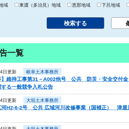
り
地域
東濃（多治見）地域
恵那地域
下呂地域
告一覧
24日更新
岐阜土木事務所
】維持工事第31－A002他号 公共 防災・安全交付
関する一般競争入札公告
24日更新
大垣土木事務所
河H2-6-2号 公共 広域河川改修事業（国補正） 
24日更新
大垣土木事務所