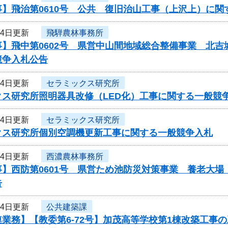
事】飛治第0610号 公共 復旧治山工事（上沢上）に関
24日更新
飛騨農林事務所
事】飛中第0602号 県営中山間地域総合整備事業 北
競争入札公告
24日更新
セラミックス研究所
クス研究所照明器具改修（LED化）工事に関する一般競
24日更新
セラミックス研究所
クス研究所個別空調機更新工事に関する一般競争入札
24日更新
西濃農林事務所
事】西防第0601号 県営ため池防災対策事業 養老大
告
24日更新
公共建築課
業務】【教委第6-72号】加茂高等学校第1棟改築工事