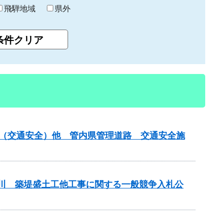
飛騨地域
県外
金（交通安全）他 管内県管理道路 交通安全施
津屋川 築堤盛土工他工事に関する一般競争入札公