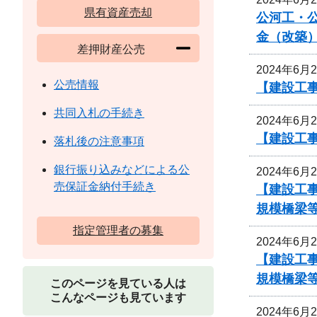
県有資産売却
公河工・公
金（改築
差押財産公売
2024年6月
公売情報
【建設工
共同入札の手続き
2024年6月
【建設工
落札後の注意事項
銀行振り込みなどによる公
2024年6月
売保証金納付手続き
【建設工事
規模橋梁等
指定管理者の募集
2024年6月
【建設工事
規模橋梁等
このページを見ている人は
こんなページも見ています
2024年6月