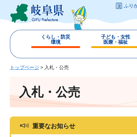
ペ
メ
ふり
ー
ニ
ジ
ュ
の
ー
先
を
くらし・防災
子ども・女性
頭
飛
環境
医療・福祉
で
ば
閉
閉
す
し
じ
じ
。
て
る
る
トップページ
>
入札・公売
本
文
へ
入札・公売
重要なお知らせ