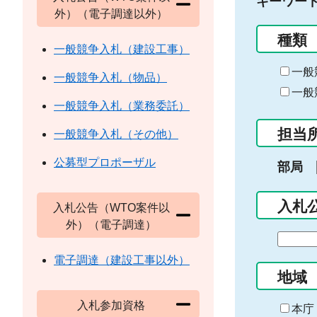
キーワー
外）（電子調達以外）
種類
一般競争入札（建設工事）
一般
一般競争入札（物品）
一般
一般競争入札（業務委託）
担当
一般競争入札（その他）
公募型プロポーザル
部局
入札
入札公告（WTO案件以
外）（電子調達）
期
間
電子調達（建設工事以外）
の
地域
始
入札参加資格
ま
本庁