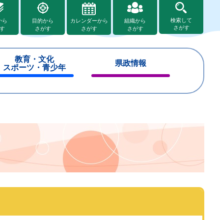
検索して
から
目的から
カレンダーから
組織から
さがす
す
さがす
さがす
さがす
教育・文化
県政情報
スポーツ・青少年
閉
閉
じ
じ
る
る