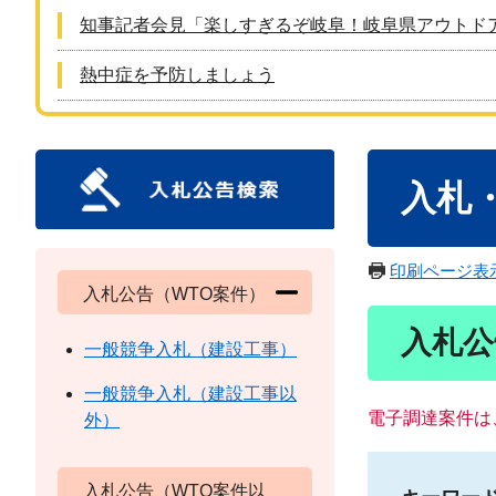
知事記者会見「楽しすぎるぞ岐阜！岐阜県アウトド
熱中症を予防しましょう
本
入札
文
印刷ページ表
入札公告（WTO案件）
入札公
一般競争入札（建設工事）
一般競争入札（建設工事以
電子調達案件は
外）
入札公告（WTO案件以