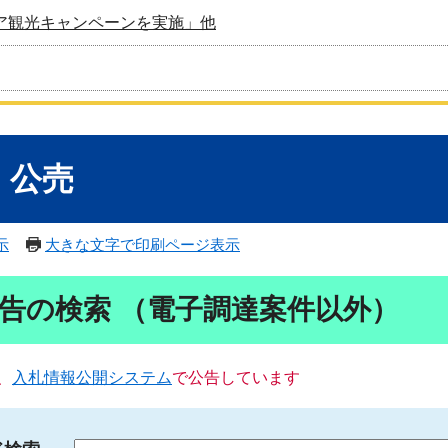
ア観光キャンペーンを実施」他
・公売
示
大きな文字で印刷ページ表示
告の検索 （電子調達案件以外）
、
入札情報公開システム
で公告しています