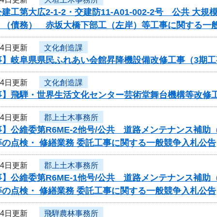
建工第大広2-1-2・交建防11-A01-002-2号 公共
）（債務） 赤坂大橋下部工（左岸）等工事に関する一
24日更新
文化創造課
事】岐阜県県民ふれあい会館昇降機設備改修工事（3期
24日更新
文化創造課
事】飛騨・世界生活文化センター芸術堂舞台機構等改修
24日更新
郡上土木事務所
】公維委第R6ME-2他号/公共 道路メンテナンス補
の点検・ 修繕業務 委託工事に関する一般競争入札公告
24日更新
郡上土木事務所
】公維委第R6ME-1他号/公共 道路メンテナンス補
の点検・ 修繕業務 委託工事に関する一般競争入札公告
24日更新
飛騨農林事務所