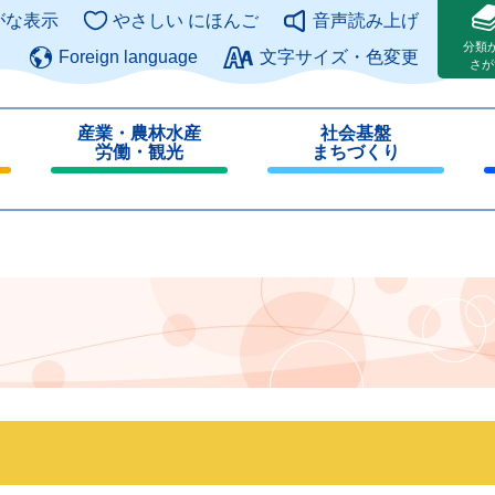
このページの本文へ
がな表示
やさしい にほんご
音声読み上げ
分類
Foreign language
文字サイズ・色変更
さが
産業・農林水産
社会基盤
労働・観光
まちづくり
閉
閉
じ
じ
る
る