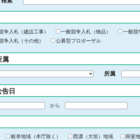
ド検索
検
索
す
る
キ
競争入札（建設工事）
一般競争入札（物品）
一般競
ー
競争入札（その他）
公募型プロポーザル
ワ
ー
所属
ド
を
所属
入
力
公告日
から
期
間
の
終
わ
岐阜地域（本庁除く）
西濃（大垣）地域
揖斐