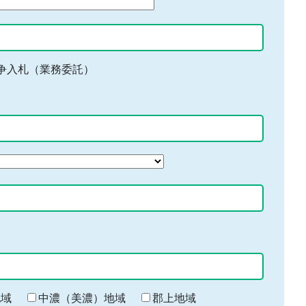
争入札（業務委託）
地域
中濃（美濃）地域
郡上地域