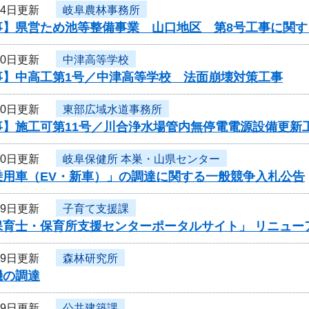
24日更新
岐阜農林事務所
事】県営ため池等整備事業 山口地区 第8号工事に関す
20日更新
中津高等学校
事】中高工第1号／中津高等学校 法面崩壊対策工事
20日更新
東部広域水道事務所
事】施工可第11号／川合浄水場管内無停電電源設備更新
20日更新
岐阜保健所 本巣・山県センター
乗用車（EV・新車）」の調達に関する一般競争入札公告
19日更新
子育て支援課
保育士・保育所支援センターポータルサイト」 リニュー
19日更新
森林研究所
機の調達
19日更新
公共建築課