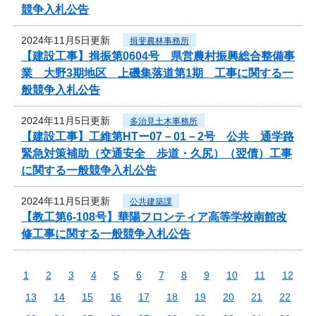
競争入札公告
2024年11月5日更新
揖斐農林事務所
【建設工事】揖振第0604号 県営農村振興総合整備事
業 大野3期地区 上磯集落道第1期 工事に関する一
般競争入札公告
2024年11月5日更新
多治見土木事務所
【建設工事】工維第HTー07－01－2号 公共 通学路
緊急対策補助（交通安全 歩道・久尻）（翌債）工事
に関する一般競争入札公告
2024年11月5日更新
公共建築課
【教工第6-108号】華陽フロンティア高等学校南館改
修工事に関する一般競争入札公告
1
2
3
4
5
6
7
8
9
10
11
12
13
14
15
16
17
18
19
20
21
22