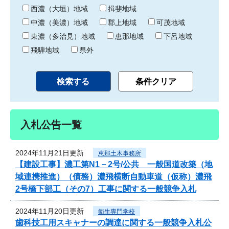
り
西濃（大垣）地域
揖斐地域
中濃（美濃）地域
郡上地域
可茂地域
東濃（多治見）地域
恵那地域
下呂地域
飛騨地域
県外
入札公告一覧
2024年11月21日更新
恵那土木事務所
【建設工事】濃工第N1－2号/公共 一般国道改築（地
域連携推進）（債務）濃飛横断自動車道（仮称）濃飛
2号橋下部工（その7）工事に関する一般競争入札
2024年11月20日更新
衛生専門学校
歯科技工用スキャナーの調達に関する一般競争入札公