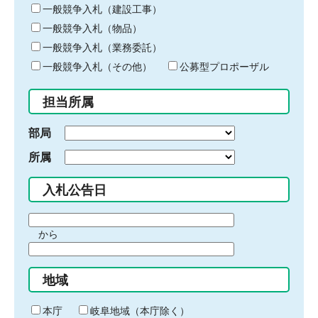
キ
一般競争入札（建設工事）
ー
一般競争入札（物品）
ワ
一般競争入札（業務委託）
ー
ド
一般競争入札（その他）
公募型プロポーザル
を
入
担当所属
力
部局
所属
入札公告日
期
から
間
期
の
間
始
地域
の
ま
終
り
わ
本庁
岐阜地域（本庁除く）