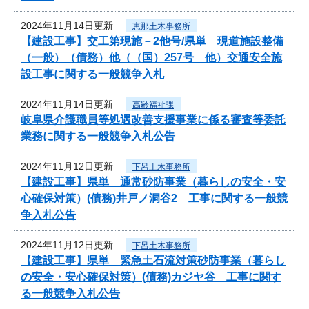
2024年11月14日更新
恵那土木事務所
【建設工事】交工第現施－2他号/県単 現道施設整備
（一般）（債務）他（（国）257号 他）交通安全施
設工事に関する一般競争入札
2024年11月14日更新
高齢福祉課
岐阜県介護職員等処遇改善支援事業に係る審査等委託
業務に関する一般競争入札公告
2024年11月12日更新
下呂土木事務所
【建設工事】県単 通常砂防事業（暮らしの安全・安
心確保対策）(債務)井戸ノ洞谷2 工事に関する一般競
争入札公告
2024年11月12日更新
下呂土木事務所
【建設工事】県単 緊急土石流対策砂防事業（暮らし
の安全・安心確保対策）(債務)カジヤ谷 工事に関す
る一般競争入札公告