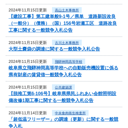
2024年11月15日更新
高山土木事務所
【建設工事】第工建単般9-1号／県単 道路新設改良
（一般分）（債務）（国）156号岩瀬工区 道路改良
工事に関する一般競争入札公告
2024年11月15日更新
古川土木事務所
大型土嚢袋の調達に関する一般競争入札公告
2024年11月15日更新
飛騨神岡高等学校
岐阜県立飛騨神岡高等学校への自動販売機設置に係る
県有財産の賃貸借一般競争入札公告
2024年11月15日更新
公共建築課
【脱推工第6-106号】岐阜県県民ふれあい会館照明設
備改修1期工事に関する一般競争入札公告
2024年11月14日更新
中央食肉衛生検査所
「超低温フリーザー」の調達（更新）に関する一般競
争入札