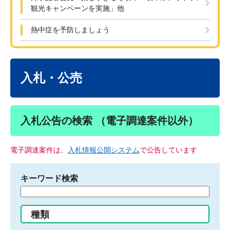
観光キャンペーンを実施」他
熱中症を予防しましょう
本
文
入札・公売
入札公告の検索 （電子調達案件以外）
電子調達案件は、
入札情報公開システム
で公告しています
キーワード検索
検
索
す
種類
る