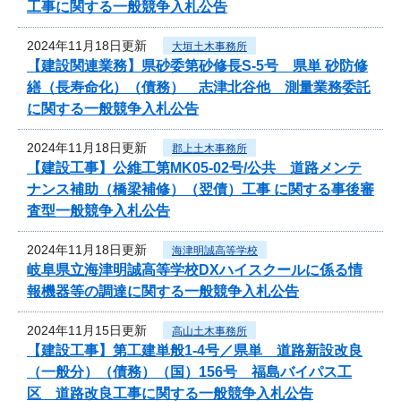
工事に関する一般競争入札公告
2024年11月18日更新
大垣土木事務所
【建設関連業務】県砂委第砂修長S-5号 県単 砂防修
繕（長寿命化）（債務） 志津北谷他 測量業務委託
に関する一般競争入札公告
2024年11月18日更新
郡上土木事務所
【建設工事】公維工第MK05-02号/公共 道路メンテ
ナンス補助（橋梁補修）（翌債）工事 に関する事後審
査型一般競争入札公告
2024年11月18日更新
海津明誠高等学校
岐阜県立海津明誠高等学校DXハイスクールに係る情
報機器等の調達に関する一般競争入札公告
2024年11月15日更新
高山土木事務所
【建設工事】第工建単般1-4号／県単 道路新設改良
（一般分）（債務）（国）156号 福島バイパス工
区 道路改良工事に関する一般競争入札公告