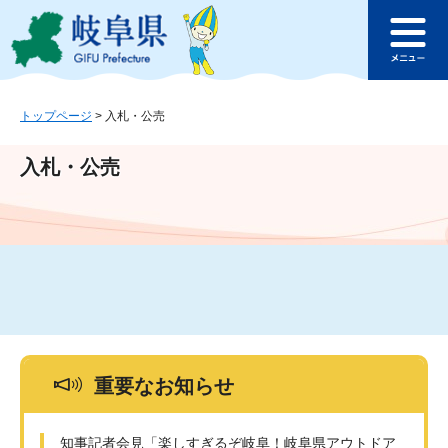
ペ
メ
このページの本文へ
ー
ニ
メ
ジ
ュ
ニ
の
ー
ュ
先
を
ー
頭
飛
トップページ
>
入札・公売
で
ば
す
し
入札・公売
。
て
本
文
へ
重要なお知らせ
知事記者会見「楽しすぎるぞ岐阜！岐阜県アウトドア