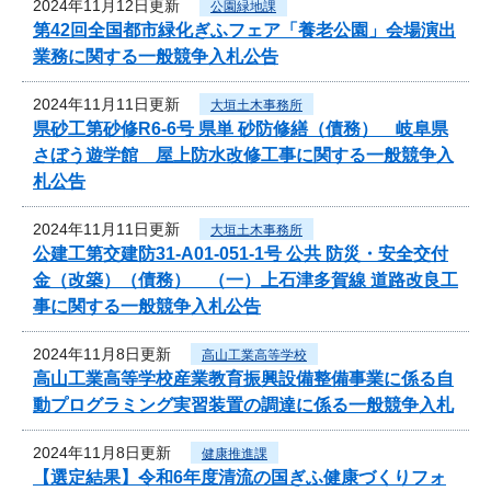
2024年11月12日更新
公園緑地課
第42回全国都市緑化ぎふフェア「養老公園」会場演出
業務に関する一般競争入札公告
2024年11月11日更新
大垣土木事務所
県砂工第砂修R6-6号 県単 砂防修繕（債務） 岐阜県
さぼう遊学館 屋上防水改修工事に関する一般競争入
札公告
2024年11月11日更新
大垣土木事務所
公建工第交建防31-A01-051-1号 公共 防災・安全交付
金（改築）（債務） （一）上石津多賀線 道路改良工
事に関する一般競争入札公告
2024年11月8日更新
高山工業高等学校
高山工業高等学校産業教育振興設備整備事業に係る自
動プログラミング実習装置の調達に係る一般競争入札
2024年11月8日更新
健康推進課
【選定結果】令和6年度清流の国ぎふ健康づくりフォ