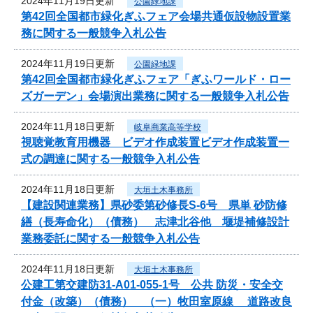
2024年11月19日更新
公園緑地課
第42回全国都市緑化ぎふフェア会場共通仮設物設置業
務に関する一般競争入札公告
2024年11月19日更新
公園緑地課
第42回全国都市緑化ぎふフェア「ぎふワールド・ロー
ズガーデン」会場演出業務に関する一般競争入札公告
2024年11月18日更新
岐阜商業高等学校
視聴覚教育用機器 ビデオ作成装置ビデオ作成装置一
式の調達に関する一般競争入札公告
2024年11月18日更新
大垣土木事務所
【建設関連業務】県砂委第砂修長S-6号 県単 砂防修
繕（長寿命化）（債務） 志津北谷他 堰堤補修設計
業務委託に関する一般競争入札公告
2024年11月18日更新
大垣土木事務所
公建工第交建防31-A01-055-1号 公共 防災・安全交
付金（改築）（債務） （一）牧田室原線 道路改良