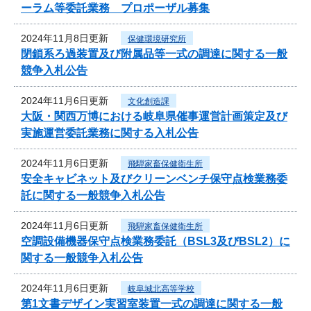
ーラム等委託業務 プロポーザル募集
2024年11月8日更新
保健環境研究所
閉鎖系ろ過装置及び附属品等一式の調達に関する一般
競争入札公告
2024年11月6日更新
文化創造課
大阪・関西万博における岐阜県催事運営計画策定及び
実施運営委託業務に関する入札公告
2024年11月6日更新
飛騨家畜保健衛生所
安全キャビネット及びクリーンベンチ保守点検業務委
託に関する一般競争入札公告
2024年11月6日更新
飛騨家畜保健衛生所
空調設備機器保守点検業務委託（BSL3及びBSL2）に
関する一般競争入札公告
2024年11月6日更新
岐阜城北高等学校
第1文書デザイン実習室装置一式の調達に関する一般