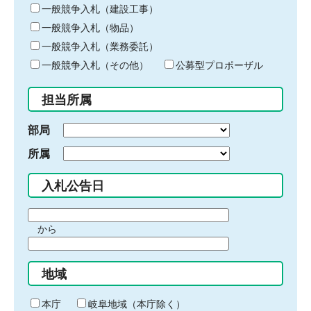
キ
一般競争入札（建設工事）
ー
一般競争入札（物品）
ワ
一般競争入札（業務委託）
ー
ド
一般競争入札（その他）
公募型プロポーザル
を
入
担当所属
力
部局
所属
入札公告日
期
から
間
期
の
間
始
地域
の
ま
終
り
わ
本庁
岐阜地域（本庁除く）