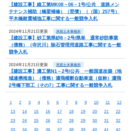
【建設工事】維工第MK08－06－1号/公共 道路メン
テナンス補助（橋梁補修）（翌債）（（国）257号）
平木橋耐震補強工事に関する一般競争入札
2024年11月21日更新
恵那土木事務所
【建設工事】砂工第県砂8－2号/県単 通常砂防事業
（債務）（寺沢川）除石管理用道路工事に関する一般
競争入札
2024年11月21日更新
恵那土木事務所
【建設工事】濃工第N1－2号/公共 一般国道改築（地
域連携推進）（債務）濃飛横断自動車道（仮称）濃飛
2号橋下部工（その7）工事に関する一般競争入札
1
2
3
4
5
6
7
8
9
10
11
12
13
14
15
16
17
18
19
20
21
22
23
24
25
26
27
28
29
30
31
32
33
34
35
36
37
38
39
40
41
42