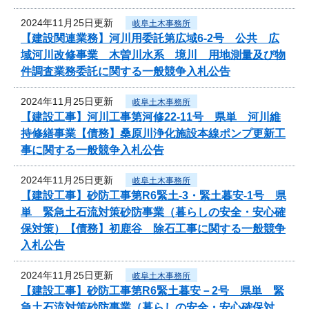
2024年11月25日更新
岐阜土木事務所
【建設関連業務】河川用委託第広域6-2号 公共 広
域河川改修事業 木曽川水系 境川 用地測量及び物
件調査業務委託に関する一般競争入札公告
2024年11月25日更新
岐阜土木事務所
【建設工事】河川工事第河修22-11号 県単 河川維
持修繕事業【債務】桑原川浄化施設本線ポンプ更新工
事に関する一般競争入札公告
2024年11月25日更新
岐阜土木事務所
【建設工事】砂防工事第R6緊土-3・緊土暮安-1号 県
単 緊急土石流対策砂防事業（暮らしの安全・安心確
保対策）【債務】初鹿谷 除石工事に関する一般競争
入札公告
2024年11月25日更新
岐阜土木事務所
【建設工事】砂防工事第R6緊土暮安－2号 県単 緊
急土石流対策砂防事業（暮らしの安全・安心確保対