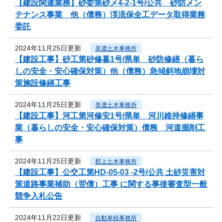
【建設関連業務】砂委第砂メ4-2-1号/公共 砂防メン
テナンス事業 他（債務）渓流保全工データ取得業務
委託
2024年11月25日更新
美濃土木事務所
【建設工事】砂工第砂修暮1号/県単 砂防修繕（暮ら
しの安全・安心確保対策）他（債務）急傾斜地崩壊対
策施設修繕工事
2024年11月25日更新
美濃土木事務所
【建設工事】河工第河修安1号/県単 河川維持修繕事
業（暮らしの安全・安心確保対策）債務 河道掘削工
事
2024年11月25日更新
郡上土木事務所
【建設工事】公交工第HD-05-03 -2号/公共 土砂災害対
策道路事業補助（翌債）工事 に関する事後審査型一般
競争入札公告
2024年11月22日更新
自動車税事務所