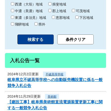
り
西濃（大垣）地域
揖斐地域
中濃（美濃）地域
郡上地域
可茂地域
東濃（多治見）地域
恵那地域
下呂地域
飛騨地域
県外
入札公告一覧
2024年12月2日更新
不破高等学校
岐阜県立不破高等学校への自動販売機設置に係る一般
競争入札公告
2024年11月29日更新
美術館
【建設工事】岐阜県美術館直流電源装置更新工事に関
する一般競争入札公告