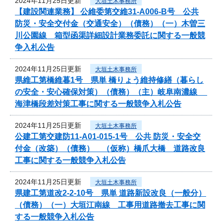
2024年11月25日更新
大垣土木事務所
【建設関連業務】 公維委第交維31-A006-B号 公共
防災・安全交付金（交通安全）（債務）（一）木曽三
川公園線 箱型函渠詳細設計業務委託に関する一般競
争入札公告
2024年11月25日更新
大垣土木事務所
県維工第橋維暮1号 県単 橋りょう維持修繕（暮らし
の安全・安心確保対策）（債務）（主）岐阜南濃線
海津橋段差対策工事に関する一般競争入札公告
2024年11月25日更新
大垣土木事務所
公建工第交建防11-A01-015-1号 公共 防災・安全交
付金（改築）（債務） （仮称）橋爪大橋 道路改良
工事に関する一般競争入札公告
2024年11月25日更新
大垣土木事務所
県建工第道改2-2-10号 県単 道路新設改良（一般分）
（債務）（一）大垣江南線 工事用道路撤去工事に関
する一般競争入札公告