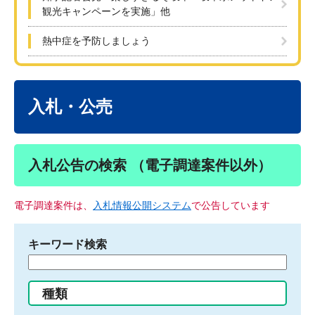
観光キャンペーンを実施」他
熱中症を予防しましょう
本
文
入札・公売
入札公告の検索 （電子調達案件以外）
電子調達案件は、
入札情報公開システム
で公告しています
キーワード検索
検
索
す
種類
る