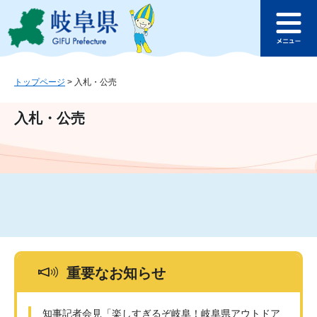
ペ
メ
このページの本文へ
ー
ニ
メ
ジ
ュ
ニ
の
ー
ュ
先
を
ー
頭
飛
トップページ
>
入札・公売
で
ば
す
し
入札・公売
。
て
本
文
へ
重要なお知らせ
知事記者会見「楽しすぎるぞ岐阜！岐阜県アウトドア