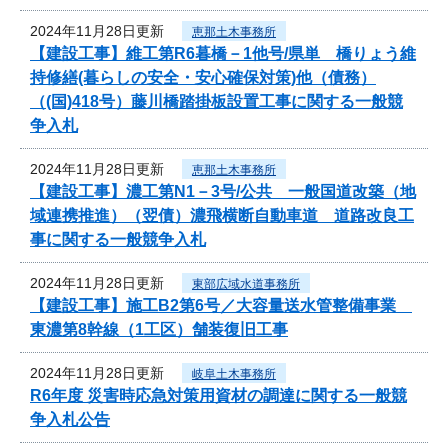
2024年11月28日更新
恵那土木事務所
【建設工事】維工第R6暮橋－1他号/県単 橋りょう維
持修繕(暮らしの安全・安心確保対策)他（債務）
（(国)418号）藤川橋踏掛板設置工事に関する一般競
争入札
2024年11月28日更新
恵那土木事務所
【建設工事】濃工第N1－3号/公共 一般国道改築（地
域連携推進）（翌債）濃飛横断自動車道 道路改良工
事に関する一般競争入札
2024年11月28日更新
東部広域水道事務所
【建設工事】施工B2第6号／大容量送水管整備事業
東濃第8幹線（1工区）舗装復旧工事
2024年11月28日更新
岐阜土木事務所
R6年度 災害時応急対策用資材の調達に関する一般競
争入札公告