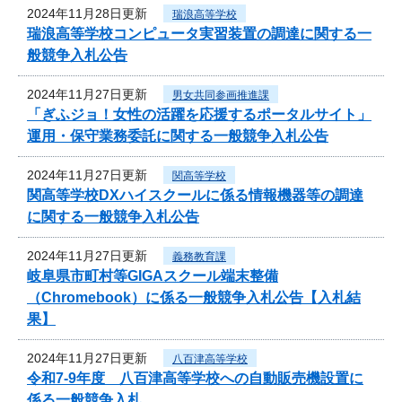
2024年11月28日更新
瑞浪高等学校
瑞浪高等学校コンピュータ実習装置の調達に関する一
般競争入札公告
2024年11月27日更新
男女共同参画推進課
「ぎふジョ！女性の活躍を応援するポータルサイト」
運用・保守業務委託に関する一般競争入札公告
2024年11月27日更新
関高等学校
関高等学校DXハイスクールに係る情報機器等の調達
に関する一般競争入札公告
2024年11月27日更新
義務教育課
岐阜県市町村等GIGAスクール端末整備
（Chromebook）に係る一般競争入札公告【入札結
果】
2024年11月27日更新
八百津高等学校
令和7-9年度 八百津高等学校への自動販売機設置に
係る一般競争入札