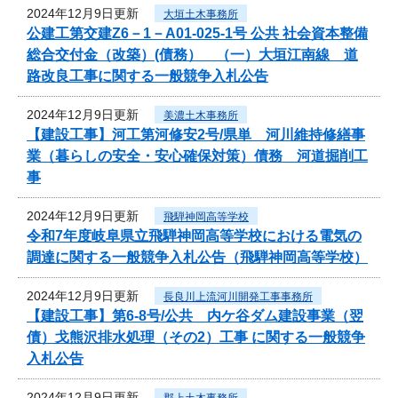
2024年12月9日更新
大垣土木事務所
公建工第交建Z6－1－A01-025-1号 公共 社会資本整備
総合交付金（改築）(債務） （一）大垣江南線 道
路改良工事に関する一般競争入札公告
2024年12月9日更新
美濃土木事務所
【建設工事】河工第河修安2号/県単 河川維持修繕事
業（暮らしの安全・安心確保対策）債務 河道掘削工
事
2024年12月9日更新
飛騨神岡高等学校
令和7年度岐阜県立飛騨神岡高等学校における電気の
調達に関する一般競争入札公告（飛騨神岡高等学校）
2024年12月9日更新
長良川上流河川開発工事事務所
【建設工事】第6-8号/公共 内ケ谷ダム建設事業（翌
債）戈熊沢排水処理（その2）工事 に関する一般競争
入札公告
2024年12月9日更新
郡上土木事務所