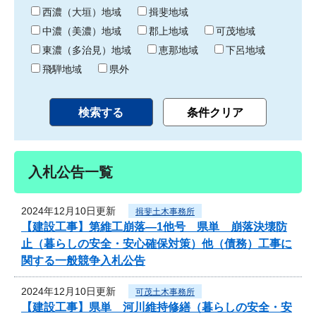
り
西濃（大垣）地域
揖斐地域
中濃（美濃）地域
郡上地域
可茂地域
東濃（多治見）地域
恵那地域
下呂地域
飛騨地域
県外
入札公告一覧
2024年12月10日更新
揖斐土木事務所
【建設工事】第維工崩落―1他号 県単 崩落決壊防
止（暮らしの安全・安心確保対策）他（債務）工事に
関する一般競争入札公告
2024年12月10日更新
可茂土木事務所
【建設工事】県単 河川維持修繕（暮らしの安全・安