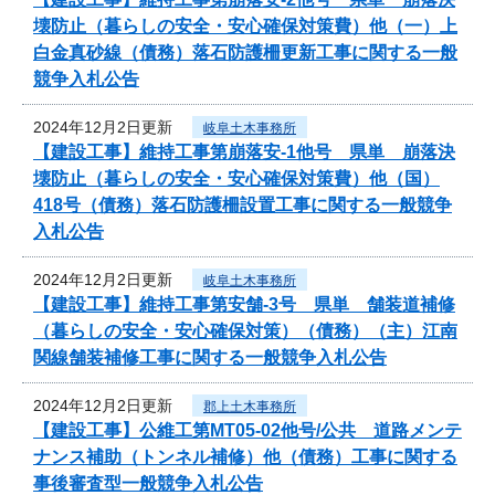
壊防止（暮らしの安全・安心確保対策費）他（一）上
白金真砂線（債務）落石防護柵更新工事に関する一般
競争入札公告
2024年12月2日更新
岐阜土木事務所
【建設工事】維持工事第崩落安-1他号 県単 崩落決
壊防止（暮らしの安全・安心確保対策費）他（国）
418号（債務）落石防護柵設置工事に関する一般競争
入札公告
2024年12月2日更新
岐阜土木事務所
【建設工事】維持工事第安舗-3号 県単 舗装道補修
（暮らしの安全・安心確保対策）（債務）（主）江南
関線舗装補修工事に関する一般競争入札公告
2024年12月2日更新
郡上土木事務所
【建設工事】公維工第MT05-02他号/公共 道路メンテ
ナンス補助（トンネル補修）他（債務）工事に関する
事後審査型一般競争入札公告