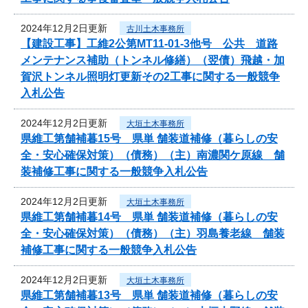
2024年12月2日更新
古川土木事務所
【建設工事】工維2公第MT11-01-3他号 公共 道路
メンテナンス補助（トンネル修繕）（翌債）飛越・加
賀沢トンネル照明灯更新その2工事に関する一般競争
入札公告
2024年12月2日更新
大垣土木事務所
県維工第舗補暮15号 県単 舗装道補修（暮らしの安
全・安心確保対策）（債務）（主）南濃関ケ原線 舗
装補修工事に関する一般競争入札公告
2024年12月2日更新
大垣土木事務所
県維工第舗補暮14号 県単 舗装道補修（暮らしの安
全・安心確保対策）（債務）（主）羽島養老線 舗装
補修工事に関する一般競争入札公告
2024年12月2日更新
大垣土木事務所
県維工第舗補暮13号 県単 舗装道補修（暮らしの安