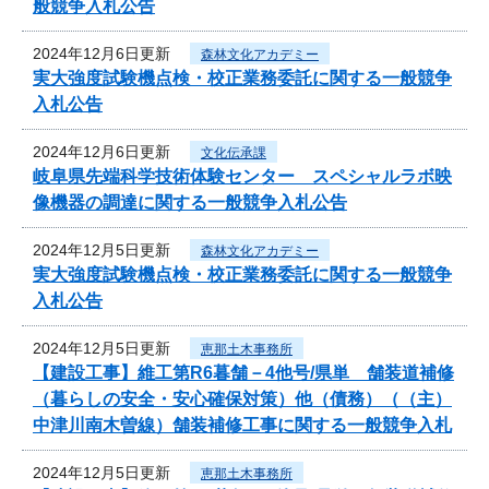
般競争入札公告
2024年12月6日更新
森林文化アカデミー
実大強度試験機点検・校正業務委託に関する一般競争
入札公告
2024年12月6日更新
文化伝承課
岐阜県先端科学技術体験センター スペシャルラボ映
像機器の調達に関する一般競争入札公告
2024年12月5日更新
森林文化アカデミー
実大強度試験機点検・校正業務委託に関する一般競争
入札公告
2024年12月5日更新
恵那土木事務所
【建設工事】維工第R6暮舗－4他号/県単 舗装道補修
（暮らしの安全・安心確保対策）他（債務）（（主）
中津川南木曽線）舗装補修工事に関する一般競争入札
2024年12月5日更新
恵那土木事務所