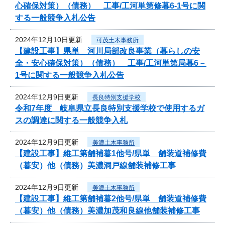
心確保対策）（債務） 工事/工河単第修暮6-1号に関
する一般競争入札公告
2024年12月10日更新
可茂土木事務所
【建設工事】県単 河川局部改良事業（暮らしの安
全・安心確保対策）（債務） 工事/工河単第局暮6－
1号に関する一般競争入札公告
2024年12月9日更新
長良特別支援学校
令和7年度 岐阜県立長良特別支援学校で使用するガ
スの調達に関する一般競争入札
2024年12月9日更新
美濃土木事務所
【建設工事】維工第舗補暮1他号/県単 舗装道補修費
（暮安）他（債務）美濃洞戸線舗装補修工事
2024年12月9日更新
美濃土木事務所
【建設工事】維工第舗補暮2他号/県単 舗装道補修費
（暮安）他（債務）美濃加茂和良線他舗装補修工事