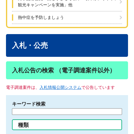
観光キャンペーンを実施」他
熱中症を予防しましょう
本
文
入札・公売
入札公告の検索 （電子調達案件以外）
電子調達案件は、
入札情報公開システム
で公告しています
キーワード検索
検
索
す
種類
る