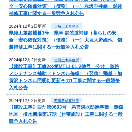
全・安心確保対策）（債務）（一）赤坂垂井線 舗装
補修工事に関する一般競争入札公告
2024年12月2日更新
大垣土木事務所
県維工第舗補暮1号 県単 舗装道補修（暮らしの安
全・安心確保対策）（債務）（一）大垣大野線他 舗
装補修工事に関する一般競争入札公告
2024年12月2日更新
古川土木事務所
【建設工事】工維2公第MT11-01-2他号 公共 道路
メンテナンス補助（トンネル修繕）（翌債）飛越・加
賀沢トンネル照明灯更新その1工事に関する一般競争
入札公告
2024年12月2日更新
西濃農林事務所
【建設工事】西た第0603号 県営湛水防除事業 鵜森
地区 排水機場第17期（付帯施設）工事に関する一般
競争入札公告