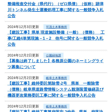
整備推進交付金（県代行）（ゼロ県債）（仮称）跡津
川トンネル発生土運搬処理工事に関する一般競争入札
公告
2024年12月3日更新
可茂土木事務所
【建設工事】県単 現道施設整備（一般）（債務） 工
事/工維4単第現施－1－2 他号に関する一般競争入札
公告
2024年12月2日更新
公園緑地課
【募集は終了しました】各務原公園のネーミングライ
ツ募集について
2024年12月2日更新
岐阜土木事務所
【建設工事】維持委託第除雪-2号 県単 一般除雪
（債務）岐阜県道路雪情報システム観測装置修繕及び
機器更改業務委託工事に関する一般競争入札公告
2024年12月2日更新
岐阜土木事務所
【建設工事】維持工事第崩落安-2他号 県単 崩落決