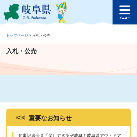
ペ
メ
このページの本文へ
ー
ニ
メ
ジ
ュ
ニ
の
ー
ュ
先
を
ー
頭
飛
トップページ
>
入札・公売
で
ば
す
し
入札・公売
。
て
本
文
へ
重要なお知らせ
知事記者会見「楽しすぎるぞ岐阜！岐阜県アウトドア