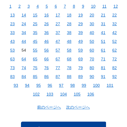
1
2
3
4
5
6
7
8
9
10
11
12
13
14
15
16
17
18
19
20
21
22
23
24
25
26
27
28
29
30
31
32
33
34
35
36
37
38
39
40
41
42
43
44
45
46
47
48
49
50
51
52
53
54
55
56
57
58
59
60
61
62
63
64
65
66
67
68
69
70
71
72
73
74
75
76
77
78
79
80
81
82
83
84
85
86
87
88
89
90
91
92
93
94
95
96
97
98
99
100
101
102
103
104
105
106
前のページへ
次のページへ