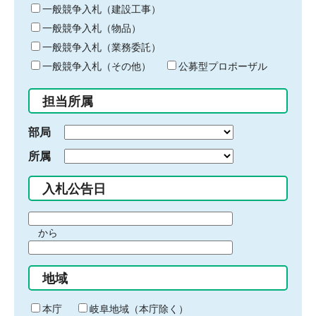
キ
一般競争入札（建設工事）
ー
一般競争入札（物品）
ワ
一般競争入札（業務委託）
ー
ド
一般競争入札（その他）
公募型プロポーザル
を
入
担当所属
力
部局
所属
入札公告日
期
から
間
期
の
間
始
地域
の
ま
終
り
わ
本庁
岐阜地域（本庁除く）