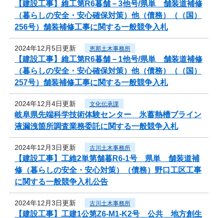
【建設工事】維工第R6暮舗－3他号/県単 舗装道補修
（暮らしの安全・安心確保対策）他（債務）（（国）
256号）舗装補修工事に関する一般競争入札
2024年12月5日更新
恵那土木事務所
【建設工事】維工第R6暮舗－1他号/県単 舗装道補修
（暮らしの安全・安心確保対策）他（債務）（（国）
257号）舗装補修工事に関する一般競争入札
2024年12月4日更新
文化伝承課
岐阜県先端科学技術体験センター 氷蓄熱槽ブライン
液漏洩箇所調査業務委託に関する一般競争入札
2024年12月3日更新
古川土木事務所
【建設工事】工維2単第舗暮R6-1号 県単 舗装道補
修（暮らしの安全・安心対策）（債務）野口工区工事
に関する一般競争入札公告
2024年12月3日更新
古川土木事務所
【建設工事】工建1公第Z6-M1-K2号 公共 地方創生