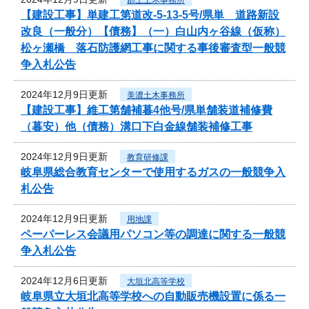
【建設工事】単建工第道改-5-13-5号/県単 道路新設
改良（一般分）【債務】（一）白山内ヶ谷線（仮称）
松ヶ瀬橋 落石防護網工事に関する事後審査型一般競
争入札公告
2024年12月9日更新
美濃土木事務所
【建設工事】維工第舗補暮4他号/県単舗装道補修費
（暮安）他（債務）溝口下白金線舗装補修工事
2024年12月9日更新
教育研修課
岐阜県総合教育センターで使用するガスの一般競争入
札公告
2024年12月9日更新
用地課
ペーパーレス会議用パソコン等の調達に関する一般競
争入札公告
2024年12月6日更新
大垣北高等学校
岐阜県立大垣北高等学校への自動販売機設置に係る一