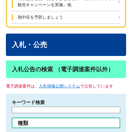
観光キャンペーンを実施」他
熱中症を予防しましょう
本
文
入札・公売
入札公告の検索 （電子調達案件以外）
電子調達案件は、
入札情報公開システム
で公告しています
キーワード検索
検
索
す
種類
る