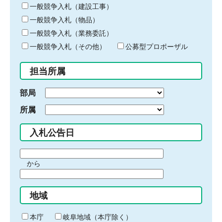
キ
一般競争入札（建設工事）
ー
一般競争入札（物品）
ワ
一般競争入札（業務委託）
ー
ド
一般競争入札（その他）
公募型プロポーザル
を
入
担当所属
力
部局
所属
入札公告日
期
から
間
期
の
間
始
地域
の
ま
終
り
わ
本庁
岐阜地域（本庁除く）