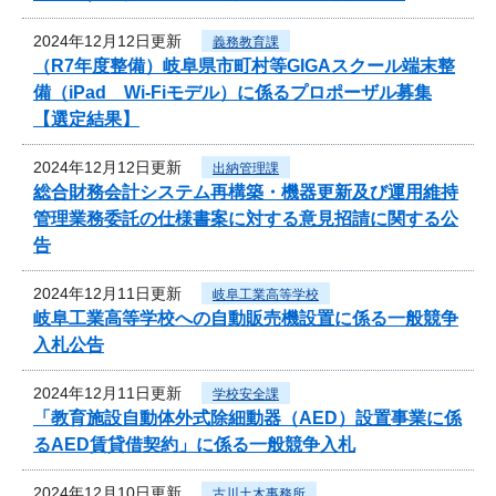
2024年12月12日更新
義務教育課
（R7年度整備）岐阜県市町村等GIGAスクール端末整
備（iPad Wi-Fiモデル）に係るプロポーザル募集
【選定結果】
2024年12月12日更新
出納管理課
総合財務会計システム再構築・機器更新及び運用維持
管理業務委託の仕様書案に対する意見招請に関する公
告
2024年12月11日更新
岐阜工業高等学校
岐阜工業高等学校への自動販売機設置に係る一般競争
入札公告
2024年12月11日更新
学校安全課
「教育施設自動体外式除細動器（AED）設置事業に係
るAED賃貸借契約」に係る一般競争入札
2024年12月10日更新
古川土木事務所