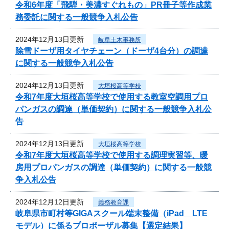
令和6年度「飛騨・美濃すぐれもの」PR冊子等作成業
務委託に関する一般競争入札公告
2024年12月13日更新
岐阜土木事務所
除雪ドーザ用タイヤチェーン（ドーザ4台分）の調達
に関する一般競争入札公告
2024年12月13日更新
大垣桜高等学校
令和7年度大垣桜高等学校で使用する教室空調用プロ
パンガスの調達（単価契約）に関する一般競争入札公
告
2024年12月13日更新
大垣桜高等学校
令和7年度大垣桜高等学校で使用する調理実習等、暖
房用プロパンガスの調達（単価契約）に関する一般競
争入札公告
2024年12月12日更新
義務教育課
岐阜県市町村等GIGAスクール端末整備（iPad LTE
モデル）に係るプロポーザル募集【選定結果】