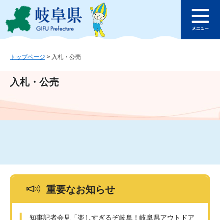
ペ
メ
このページの本文へ
ー
ニ
メ
ジ
ュ
ニ
の
ー
ュ
先
を
ー
頭
飛
トップページ
>
入札・公売
で
ば
す
し
入札・公売
。
て
本
文
へ
重要なお知らせ
知事記者会見「楽しすぎるぞ岐阜！岐阜県アウトドア