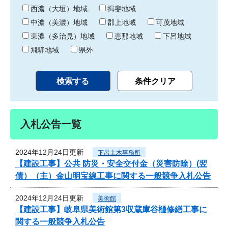
り
西濃（大垣）地域
揖斐地域
中濃（美濃）地域
郡上地域
可茂地域
東濃（多治見）地域
恵那地域
下呂地域
飛騨地域
県外
入札公告一覧
2024年12月24日更新
下呂土木事務所
【建設工事】公共 防災・安全交付金（災害防除）(翌
債）（主）金山明宝線工事に関する一般競争入札公告
2024年12月24日更新
美術館
【建設工事】岐阜県美術館第3収蔵庫谷樋修繕工事に
関する一般競争入札公告