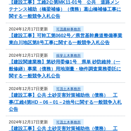
【建設工事】工維2公第MK11-01号 公共 道路メン
テナンス補助（橋梁補修）（債務）葛山橋補修工事に
関する一般競争入札公告
2024年12月17日更新
可茂農林事務所
【建設工事】可幹工第0602号／県営基幹農道整備事業
東白川地区第8号工事に関する一般競争入札公告
2024年12月17日更新
揖斐土木事務所
【建設関連業務】第砂用委修1号 県単 砂防維持（一
般修繕）事業（債務）用地測量・物件調査業務委託に
関する一般競争入札公告
2024年12月17日更新
可茂土木事務所
【建設工事】公共 土砂災害対策補助他（債務） 工
事/工維4第HD－06－01－2他号に関する一般競争入札
公告
2024年12月17日更新
可茂土木事務所
【建設工事】公共 土砂災害対策補助他（債務） 工