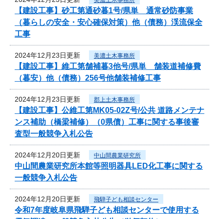
【建設工事】砂工第通砂暮1号/県単 通常砂防事業
（暮らしの安全・安心確保対策）他（債務）渓流保全
工事
2024年12月23日更新
美濃土木事務所
【建設工事】維工第舗補暮3他号/県単 舗装道補修費
（暮安）他（債務）256号他舗装補修工事
2024年12月23日更新
郡上土木事務所
【建設工事】公維工第MK05-02Z号/公共 道路メンテナ
ンス補助（橋梁補修）（0県債）工事に関する事後審
査型一般競争入札公告
2024年12月20日更新
中山間農業研究所
中山間農業研究所本館等照明器具LED化工事に関する
一般競争入札公告
2024年12月20日更新
飛騨子ども相談センター
令和7年度岐阜県飛騨子ども相談センターで使用する