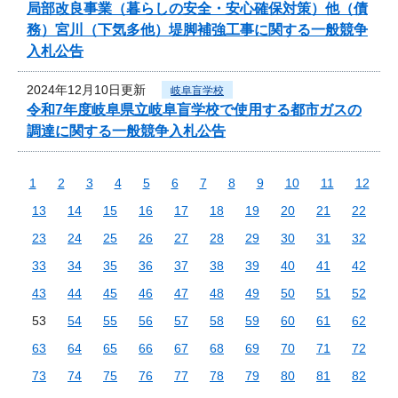
局部改良事業（暮らしの安全・安心確保対策）他（債
務）宮川（下気多他）堤脚補強工事に関する一般競争
入札公告
2024年12月10日更新
岐阜盲学校
令和7年度岐阜県立岐阜盲学校で使用する都市ガスの
調達に関する一般競争入札公告
1
2
3
4
5
6
7
8
9
10
11
12
13
14
15
16
17
18
19
20
21
22
23
24
25
26
27
28
29
30
31
32
33
34
35
36
37
38
39
40
41
42
43
44
45
46
47
48
49
50
51
52
53
54
55
56
57
58
59
60
61
62
63
64
65
66
67
68
69
70
71
72
73
74
75
76
77
78
79
80
81
82