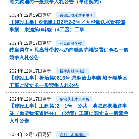
電気調達の一般競争入札公告（単価契約）
2024年12月19日更新
東部広域水道事務所
【建設工事】6債施工B2第2-2号／大容量送水管整備
事業 東濃第6幹線（4工区）工事
2024年12月17日更新
可児高等学校
岐阜県立可児高等学校への自動販売機設置に係る一般
競争入札公告
2024年12月17日更新
揖斐農林事務所
【建設工事】揖治第0616号 県単治山事業 城ケ峰地区
工事に関する一般競争入札公告
2024年12月17日更新
多治見土木事務所
【建設工事】工建第J2－1号 公共 地域連携推進事
業（重要物流道路分）（翌債）工事に関する一般競争
入札公告
2024年12月17日更新
古川土木事務所