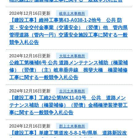
2024年12月16日更新
岐阜土木事務所
【建設工事】維持工事第43-A038-1-2他号 公共 防
災・安全交付金事業（交通安全）（翌債）他 管内県
管理道路（管内一円）交通安全施設工事に関する一般
競争入札公告
2024年12月16日更新
大垣土木事務所
公維工第橋補6号 公共 道路メンテナンス補助（橋梁補
修）（翌債）（主）岐阜垂井線 揖斐大橋 橋梁補修
工事に関する一般競争入札公告
2024年12月16日更新
古川土木事務所
【建設工事】工維2公第MK11-03号 公共 道路メン
テナンス補助（橋梁補修）（翌債）金桶橋塗装塗替工
事に関する一般競争入札公告
2024年12月16日更新
郡上土木事務所
【建設工事】単建工第道改-5-8-1号/県単 道路新設改