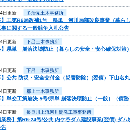
14日更新
多治見土木事務所
事】工第R6局改補1号 県単 河川局部改良事業（暮ら
工事に関する一般競争入札公告
14日更新
下呂土木事務所
事】県単 崩落決壊防止（暮らしの安全・安心確保対策
14日更新
下呂土木事務所
事】公共 防災・安全交付金（災害防除）(翌債）下山名
14日更新
郡上土木事務所
】単交工第崩決-5号/県単 崩落決壊防止（一般）（債
14日更新
長良川上流河川開発工事事務所
業務】第R6-24号/公共 内ケ谷ダム建設事業(翌債) 
公告