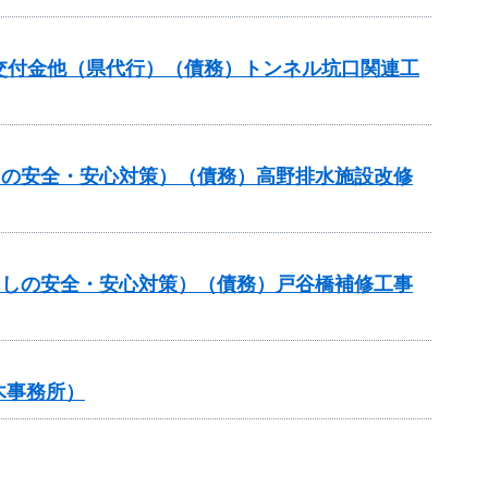
推進交付金他（県代行）（債務）トンネル坑口関連工
らしの安全・安心対策）（債務）高野排水施設改修
暮らしの安全・安心対策）（債務）戸谷橋補修工事
木事務所）