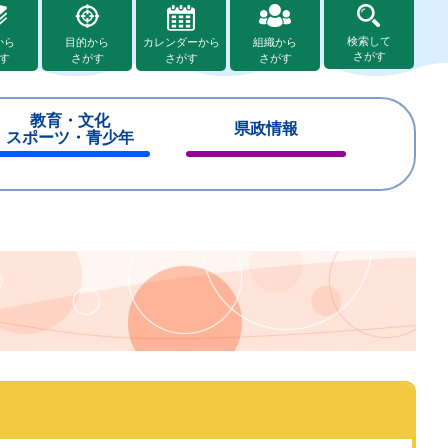
検索して
から
目的から
カレンダーから
組織から
さがす
す
さがす
さがす
さがす
教育・文化
県政情報
スポーツ・青少年
閉
閉
じ
じ
る
る