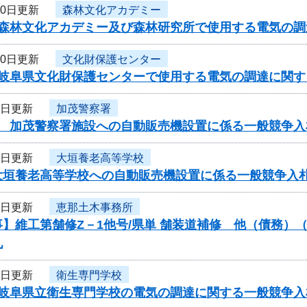
10日更新
森林文化アカデミー
度森林文化アカデミー及び森林研究所で使用する電気の
10日更新
文化財保護センター
度岐阜県文化財保護センターで使用する電気の調達に関す
9日更新
加茂警察署
度 加茂警察署施設への自動販売機設置に係る一般競争入
9日更新
大垣養老高等学校
大垣養老高等学校への自動販売機設置に係る一般競争入
9日更新
恵那土木事務所
】維工第舗修Z－1他号/県単 舗装道補修 他（債務）
札
8日更新
衛生専門学校
度岐阜県立衛生専門学校の電気の調達に関する一般競争入