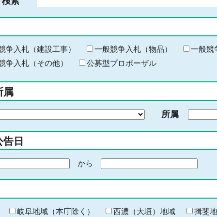
ド検索
検
索
す
る
キ
競争入札（建設工事）
一般競争入札（物品）
一般競
ー
競争入札（その他）
公募型プロポーザル
ワ
ー
所属
ド
を
所属
入
力
公告日
から
期
間
の
終
わ
岐阜地域（本庁除く）
西濃（大垣）地域
揖斐