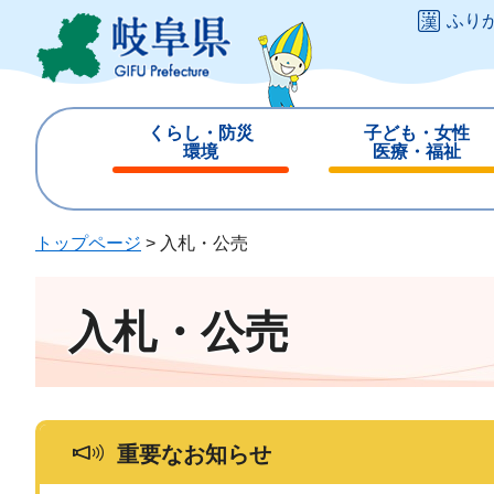
ペ
メ
ふり
ー
ニ
ジ
ュ
の
ー
先
を
くらし・防災
子ども・女性
頭
飛
環境
医療・福祉
で
ば
閉
閉
す
し
じ
じ
。
て
る
る
トップページ
>
入札・公売
本
文
へ
入札・公売
重要なお知らせ