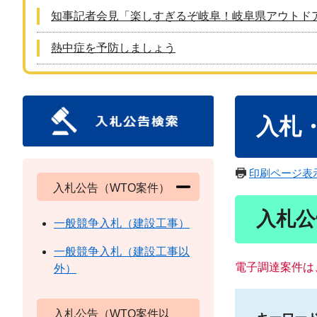
知事記者会見「楽しすぎるぞ岐阜！岐阜県アウトド
熱中症を予防しましょう
本
入札
文
印刷ページ表
入札公告（WTO案件）
入札公
一般競争入札（建設工事）
一般競争入札（建設工事以
電子調達案件は
外）
入札公告（WTO案件以