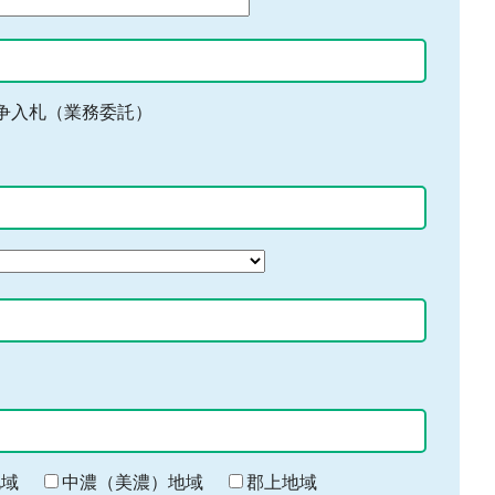
争入札（業務委託）
地域
中濃（美濃）地域
郡上地域