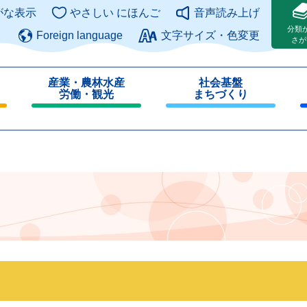
このページの本文へ
がな表示
やさしい にほんご
音声読み上げ
分類
Foreign language
文字サイズ・色変更
さが
産業・農林水産
社会基盤
労働・観光
まちづくり
閉
閉
じ
じ
る
る