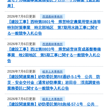
進モデル構築事業業務委託プロポーザル募集【選定結
果】
2026年7月6日更新
西濃農林事務所
【建設工事】西特第0801号 県営特定農業用管水路等
特別対策事業 時北部地区 第7期用水路工事に関す
る一般競争入札公告
2026年7月6日更新
西濃農林事務所
【建設工事】西ほ第0803号 県営経営体育成基盤整備
事業 牧2期地区 第5期工事に関する一般競争入札公
告
2026年7月6日更新
岐阜土木事務所
【建設関連業務】砂防委託第R8通砂-5-1号 公共 防
災・安全交付金（通常砂防事業）岩田谷 渓流調査他
業務委託に関する一般競争入札公告
2026年7月6日更新
岐阜土木事務所
【建設関連業務】砂防委託第R8急傾-57-1号 公共