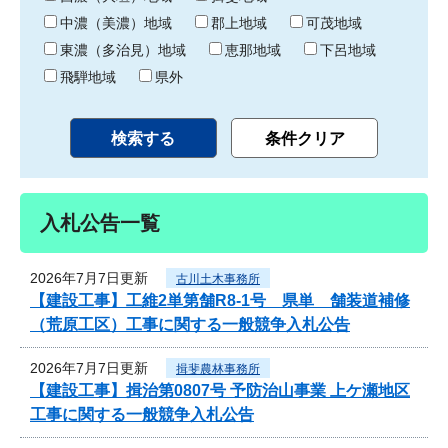
中濃（美濃）地域
郡上地域
可茂地域
東濃（多治見）地域
恵那地域
下呂地域
飛騨地域
県外
入札公告一覧
2026年7月7日更新
古川土木事務所
【建設工事】工維2単第舗R8-1号 県単 舗装道補修
（荒原工区）工事に関する一般競争入札公告
2026年7月7日更新
揖斐農林事務所
【建設工事】揖治第0807号 予防治山事業 上ケ瀬地区
工事に関する一般競争入札公告