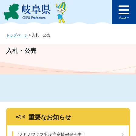
ペ
メ
このページの本文へ
ー
ニ
メ
ジ
ュ
ニ
の
ー
ュ
先
を
ー
頭
飛
トップページ
>
入札・公売
で
ば
す
し
入札・公売
。
て
本
文
へ
重要なお知らせ
ツキノワグマ出没注意情報発令中！