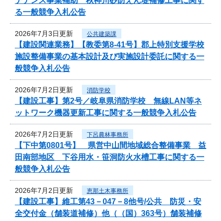
テナンス事業補助 秋神川砂防えん堤補修工事に関す
る一般競争入札公告
2026年7月3日更新
公共建築課
【建設関連業務】【教委第8-41号】郡上特別支援学校
施設整備事業の基本設計及び実施設計委託に関する一
般競争入札公告
2026年7月2日更新
消防学校
【建設工事】第2号／岐阜県消防学校 無線LAN等ネ
ットワーク機器更新工事に関する一般競争入札公告
2026年7月2日更新
下呂農林事務所
【下中第0801号】 県営中山間地域総合整備事業 益
田南部地区 下谷用水・笹洞防火水槽工事に関する一
般競争入札公告
2026年7月2日更新
恵那土木事務所
【建設工事】維工第43－047－8他号/公共 防災・安
全交付金（舗装道補修）他（（国）363号）舗装補修