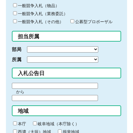
ー
一般競争入札（物品）
ワ
一般競争入札（業務委託）
ー
ド
一般競争入札（その他）
公募型プロポーザル
を
入
担当所属
力
部局
所属
入札公告日
期
から
間
期
の
間
始
地域
の
ま
終
り
わ
本庁
岐阜地域（本庁除く）
り
西濃（大垣）地域
揖斐地域