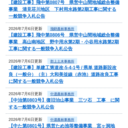
【建設工事】飛中第0807号 県営中山間地域総合整備
事業 清見荘川地区 下村用水路第2期工事に関する
一般競争入札公告
2026年7月6日更新
飛騨農林事務所
【建設工事】飛中第0806号 県営中山間地域総合整備
事業 高山南地区 野中用水第2期・小谷用水路第2期
工事に関する一般競争入札公告
2026年7月6日更新
郡上土木事務所
【建設工事】単建工第道改-5-4-1号 / 県単 道路新設改
良（一般分）（主）大和美並線（赤池）道路改良工事
に関する一般競争入札公告
2026年7月6日更新
中濃農林事務所
【中治第0803号】復旧治山事業 三ツ石 工事 に関
する一般競争入札公告
2026年7月6日更新
中濃農林事務所
【中た第0801号】県営ため池等整備事業 宮ヶ洞地