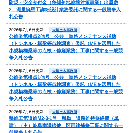
防災・安全交付金（急傾斜地崩壊対策事業）出屋敷
2 測量擁壁工詳細設計業務委託に関する一般競争入
札公告
2026年7月6日更新
大垣土木事務所
公維委第橋点2他号 公共 道路メンテナンス補助
（トンネル・橋梁等点検調査）委託（MEを活用した
小規模橋梁等の点検・修繕業務）工事に関する一般競
争入札公告
2026年7月6日更新
大垣土木事務所
公維委第橋点1他号 公共 道路メンテナンス補助
（トンネル・橋梁等点検調査）委託（MEを活用した
小規模橋梁等の点検・修繕業務）工事に関する一般競
争入札公告
2026年7月6日更新
大垣土木事務所
県維工第道維M2-3-1号 県単 道路維持修繕費（単
建）（主）岐阜南濃線他 区画線補修工事に関する一
般競争入札公告