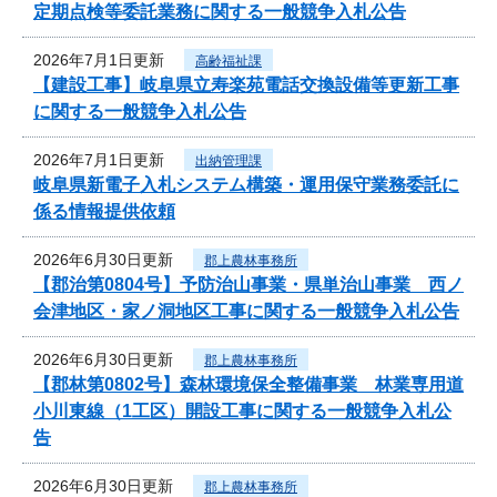
定期点検等委託業務に関する一般競争入札公告
2026年7月1日更新
高齢福祉課
【建設工事】岐阜県立寿楽苑電話交換設備等更新工事
に関する一般競争入札公告
2026年7月1日更新
出納管理課
岐阜県新電子入札システム構築・運用保守業務委託に
係る情報提供依頼
2026年6月30日更新
郡上農林事務所
【郡治第0804号】予防治山事業・県単治山事業 西ノ
会津地区・家ノ洞地区工事に関する一般競争入札公告
2026年6月30日更新
郡上農林事務所
【郡林第0802号】森林環境保全整備事業 林業専用道
小川東線（1工区）開設工事に関する一般競争入札公
告
2026年6月30日更新
郡上農林事務所