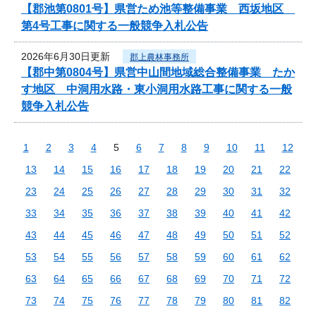
【郡池第0801号】県営ため池等整備事業 西坂地区
第4号工事に関する一般競争入札公告
2026年6月30日更新
郡上農林事務所
【郡中第0804号】県営中山間地域総合整備事業 たか
す地区 中洞用水路・東小洞用水路工事に関する一般
競争入札公告
1
2
3
4
5
6
7
8
9
10
11
12
13
14
15
16
17
18
19
20
21
22
23
24
25
26
27
28
29
30
31
32
33
34
35
36
37
38
39
40
41
42
43
44
45
46
47
48
49
50
51
52
53
54
55
56
57
58
59
60
61
62
63
64
65
66
67
68
69
70
71
72
73
74
75
76
77
78
79
80
81
82