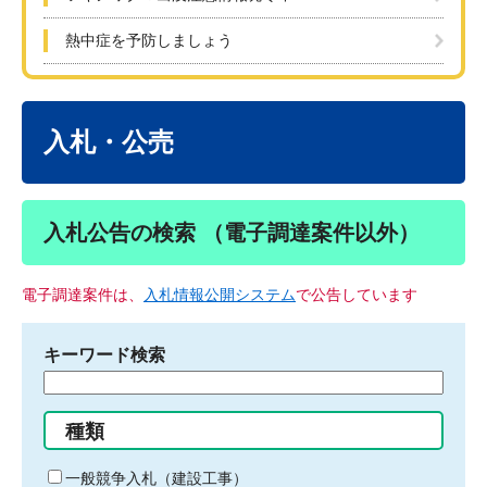
熱中症を予防しましょう
本
文
入札・公売
入札公告の検索 （電子調達案件以外）
電子調達案件は、
入札情報公開システム
で公告しています
キーワード検索
検
索
す
種類
る
キ
一般競争入札（建設工事）