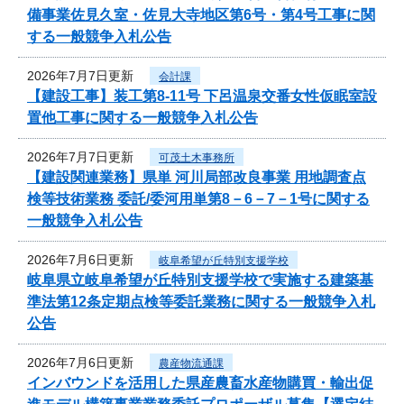
備事業佐見久室・佐見大寺地区第6号・第4号工事に関
する一般競争入札公告
2026年7月7日更新
会計課
【建設工事】装工第8-11号 下呂温泉交番女性仮眠室設
置他工事に関する一般競争入札公告
2026年7月7日更新
可茂土木事務所
【建設関連業務】県単 河川局部改良事業 用地調査点
検等技術業務 委託/委河用単第8－6－7－1号に関する
一般競争入札公告
2026年7月6日更新
岐阜希望が丘特別支援学校
岐阜県立岐阜希望が丘特別支援学校で実施する建築基
準法第12条定期点検等委託業務に関する一般競争入札
公告
2026年7月6日更新
農産物流通課
インバウンドを活用した県産農畜水産物購買・輸出促