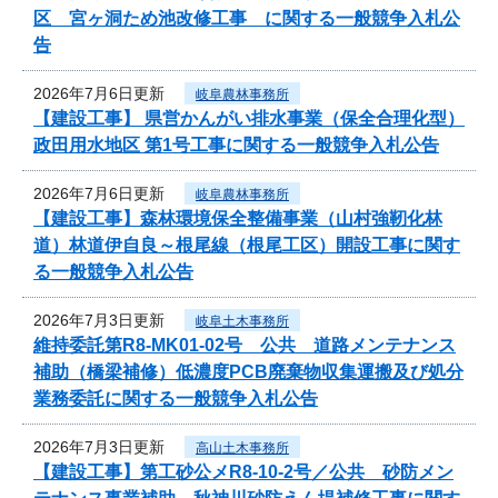
区 宮ヶ洞ため池改修工事 に関する一般競争入札公
告
2026年7月6日更新
岐阜農林事務所
【建設工事】 県営かんがい排水事業（保全合理化型）
政田用水地区 第1号工事に関する一般競争入札公告
2026年7月6日更新
岐阜農林事務所
【建設工事】森林環境保全整備事業（山村強靭化林
道）林道伊自良～根尾線（根尾工区）開設工事に関す
る一般競争入札公告
2026年7月3日更新
岐阜土木事務所
維持委託第R8-MK01-02号 公共 道路メンテナンス
補助（橋梁補修）低濃度PCB廃棄物収集運搬及び処分
業務委託に関する一般競争入札公告
2026年7月3日更新
高山土木事務所
【建設工事】第工砂公メR8-10-2号／公共 砂防メン