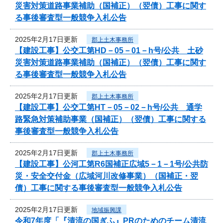
災害対策道路事業補助（国補正）（翌債）工事に関す
る事後審査型一般競争入札公告
2025年2月17日更新
郡上土木事務所
【建設工事】公交工第HD－05－01－h号/公共 土砂
災害対策道路事業補助（国補正）（翌債）工事に関す
る事後審査型一般競争入札公告
2025年2月17日更新
郡上土木事務所
【建設工事】公交工第HT－05－02－h号/公共 通学
路緊急対策補助事業（国補正）（翌債）工事に関する
事後審査型一般競争入札公告
2025年2月17日更新
郡上土木事務所
【建設工事】公河工第R6国補正広域5－1－1号/公共防
災・安全交付金（広域河川改修事業）（国補正・翌
債）工事に関する事後審査型一般競争入札公告
2025年2月17日更新
地域振興課
令和7年度「『清流の国ぎふ』PRのためのチーム清流