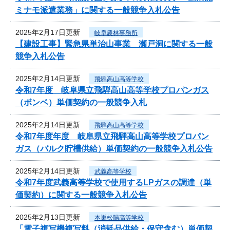
ミナモ派遣業務」に関する一般競争入札公告
2025年2月17日更新
岐阜農林事務所
【建設工事】緊急県単治山事業 瀬戸洞に関する一般
競争入札公告
2025年2月14日更新
飛騨高山高等学校
令和7年度 岐阜県立飛騨高山高等学校プロパンガス
（ボンベ）単価契約の一般競争入札
2025年2月14日更新
飛騨高山高等学校
令和7年度年度 岐阜県立飛騨高山高等学校プロパン
ガス（バルク貯槽供給）単価契約の一般競争入札公告
2025年2月14日更新
武義高等学校
令和7年度武義高等学校で使用するLPガスの調達（単
価契約）に関する一般競争入札公告
2025年2月13日更新
本巣松陽高等学校
「電子複写機複写料（消耗品供給・保守含む）単価契