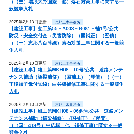
（（主）瑞浪大野瀬線 他）落石対策工事に関する一
般競争入札
2025年2月13日更新
恵那土木事務所
【建設工事】交工第55－A003－B081－補1号/公共
防災・安全交付金（災害防除）（国補正）（翌債）
（（一）恵那八百津線）落石対策工事に関する一般競
争入札
2025年2月13日更新
恵那土木事務所
【建設工事】維工第MKH08－10号/公共 道路メンテ
ナンス補助（橋梁補修）（国補正）（翌債）（（一）
王滝加子母付知線）白谷橋補修工事に関する一般競争
入札
2025年2月13日更新
恵那土木事務所
【建設工事】維工第MKH08－06他号/公共 道路メン
テナンス補助（橋梁補修）（国補正）（翌債）
（（国）418号）中広橋 他 補修工事に関する一般
競争入札