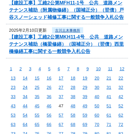
【建設工事】工維2公第MFH11-1号 公共 道路メン
テナンス補助（附属物修繕）（国補正分）（翌債）戸
谷スノーシェッド補修工事に関する一般競争入札公告
2025年2月10日更新
古川土木事務所
【建設工事】工維2公第MKH11-4号 公共 道路メン
テナンス補助（橋梁修繕）（国補正分）（翌債）西里
橋修繕工事に関する一般競争入札公告
1
2
3
4
5
6
7
8
9
10
11
12
13
14
15
16
17
18
19
20
21
22
23
24
25
26
27
28
29
30
31
32
33
34
35
36
37
38
39
40
41
42
43
44
45
46
47
48
49
50
51
52
53
54
55
56
57
58
59
60
61
62
63
64
65
66
67
68
69
70
71
72
73
74
75
76
77
78
79
80
81
82