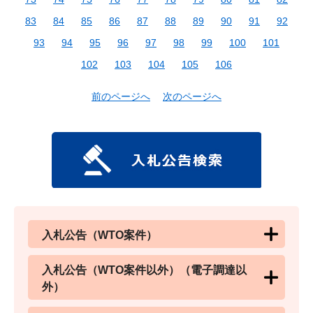
83
84
85
86
87
88
89
90
91
92
93
94
95
96
97
98
99
100
101
102
103
104
105
106
前のページへ
次のページへ
入札公告（WTO案件）
入札公告（WTO案件以外）（電子調達以
外）