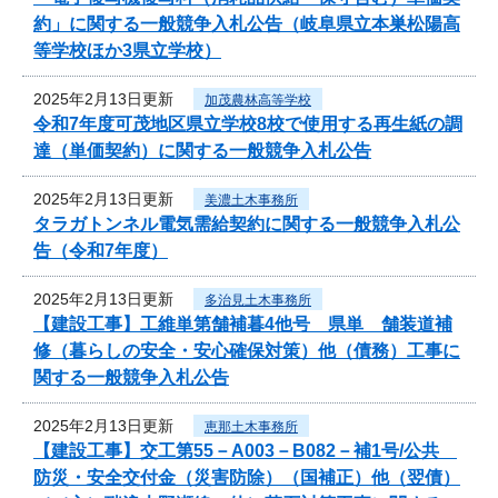
約」に関する一般競争入札公告（岐阜県立本巣松陽高
等学校ほか3県立学校）
2025年2月13日更新
加茂農林高等学校
令和7年度可茂地区県立学校8校で使用する再生紙の調
達（単価契約）に関する一般競争入札公告
2025年2月13日更新
美濃土木事務所
タラガトンネル電気需給契約に関する一般競争入札公
告（令和7年度）
2025年2月13日更新
多治見土木事務所
【建設工事】工維単第舗補暮4他号 県単 舗装道補
修（暮らしの安全・安心確保対策）他（債務）工事に
関する一般競争入札公告
2025年2月13日更新
恵那土木事務所
【建設工事】交工第55－A003－B082－補1号/公共
防災・安全交付金（災害防除）（国補正）他（翌債）