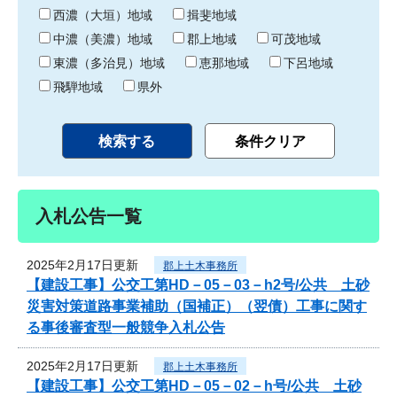
り
西濃（大垣）地域
揖斐地域
中濃（美濃）地域
郡上地域
可茂地域
東濃（多治見）地域
恵那地域
下呂地域
飛騨地域
県外
入札公告一覧
2025年2月17日更新
郡上土木事務所
【建設工事】公交工第HD－05－03－h2号/公共 土砂
災害対策道路事業補助（国補正）（翌債）工事に関す
る事後審査型一般競争入札公告
2025年2月17日更新
郡上土木事務所
【建設工事】公交工第HD－05－02－h号/公共 土砂