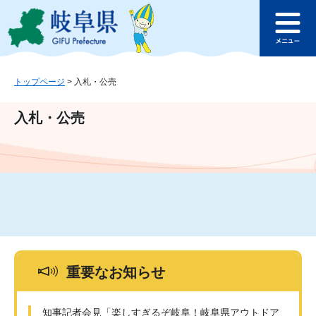
ペ
メ
このページの本文へ
ー
ニ
メ
ジ
ュ
ニ
の
ー
ュ
先
を
ー
頭
飛
トップページ
>
入札・公売
で
ば
す
し
入札・公売
。
て
本
文
へ
重要なお知らせ
知事記者会見「楽しすぎるぞ岐阜！岐阜県アウトドア