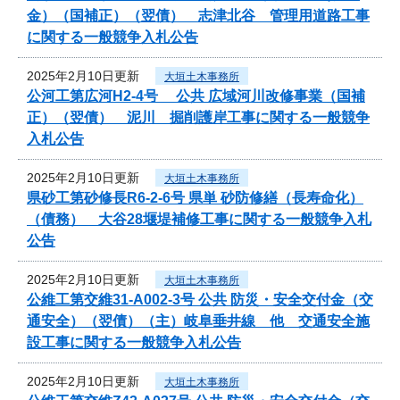
金）（国補正）（翌債） 志津北谷 管理用道路工事
に関する一般競争入札公告
2025年2月10日更新
大垣土木事務所
公河工第広河H2-4号 公共 広域河川改修事業（国補
正）（翌債） 泥川 掘削護岸工事に関する一般競争
入札公告
2025年2月10日更新
大垣土木事務所
県砂工第砂修長R6-2-6号 県単 砂防修繕（長寿命化）
（債務） 大谷28堰堤補修工事に関する一般競争入札
公告
2025年2月10日更新
大垣土木事務所
公維工第交維31-A002-3号 公共 防災・安全交付金（交
通安全）（翌債）（主）岐阜垂井線 他 交通安全施
設工事に関する一般競争入札公告
2025年2月10日更新
大垣土木事務所