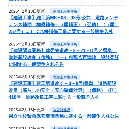
2025年2月13日更新
恵那土木事務所
【建設工事】維工第MKH08－03号/公共 道路メンテ
ナンス補助（橋梁補修）（国補正）（翌債）（（国）
257号）よしぶち橋補修工事に関する一般競争入札
2025年2月13日更新
恵那土木事務所
【建設関連業務】建委第道改－8－21－D号／県単
道路新設改良（債務）（一）恵那八百津線 設計委託
に関する一般競争入札公告
2025年2月13日更新
恵那土木事務所
【建設工事】建工第道改く－8－8号/県単 道路新設
改良（暮らしの安全・安心確保対策）（債務）（国）
418号 道路改良工事に関する一般競争入札
2025年2月13日更新
教育財務課
県立学校緊急保安警備業務に関する一般競争入札公告
2025年2月12日更新
中濃農林事務所