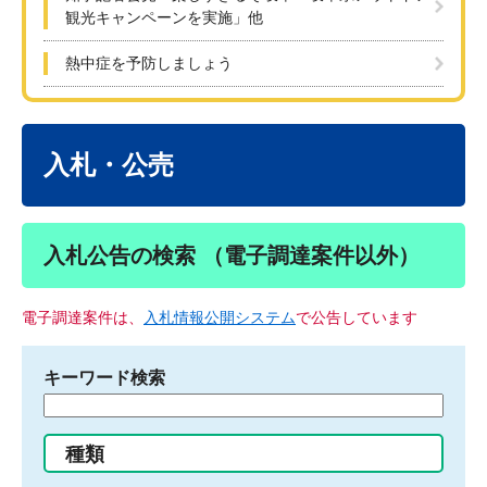
観光キャンペーンを実施」他
熱中症を予防しましょう
本
文
入札・公売
入札公告の検索 （電子調達案件以外）
電子調達案件は、
入札情報公開システム
で公告しています
キーワード検索
検
索
す
種類
る