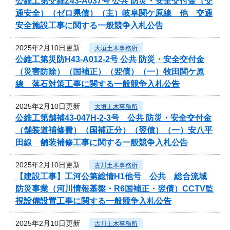
公維工第交維Z43-A037号 公共 防災・安全交付金（交
通安全）（ゼロ県債）（主）岐阜関ケ原線 他 交通
安全施設工事に関する一般競争入札公告
2025年2月10日更新
大垣土木事務所
公維工第災防H43-A012-2号 公共 防災・安全交付金
（災害防除）（国補正）（翌債）（一）牧田関ケ原
線 落石対策工事に関する一般競争入札公告
2025年2月10日更新
大垣土木事務所
公維工第舗補43-047H-2-3号 公共 防災・安全交付金
（舗装道補修費）（国補正分）（翌債）（一）安八平
田線 舗装補修工事に関する一般競争入札公告
2025年2月10日更新
古川土木事務所
【建設工事】工河公第総情H1他号 公共 総合流域
防災事業（河川情報基盤・R6国補正・翌債）CCTV監
視設備設置工事に関する一般競争入札公告
2025年2月10日更新
古川土木事務所