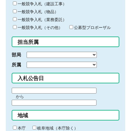
キ
一般競争入札（建設工事）
ー
一般競争入札（物品）
ワ
一般競争入札（業務委託）
ー
ド
一般競争入札（その他）
公募型プロポーザル
を
入
担当所属
力
部局
所属
入札公告日
期
から
間
期
の
間
始
地域
の
ま
終
り
わ
本庁
岐阜地域（本庁除く）