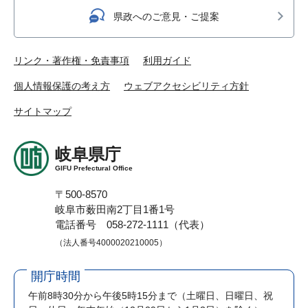
県政へのご意見・ご提案
リンク・著作権・免責事項
利用ガイド
個人情報保護の考え方
ウェブアクセシビリティ方針
サイトマップ
岐阜県庁
GIFU Prefectural Office
〒500-8570
岐阜市薮田南2丁目1番1号
電話番号 058-272-1111（代表）
（法人番号4000020210005）
開庁時間
午前8時30分から午後5時15分まで
（土曜日、日曜日、祝