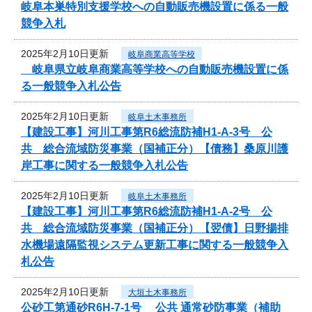
岐阜本巣特別支援学校への自動販売機設置に係る一般
競争入札
2025年2月10日更新
岐阜商業高等学校
岐阜県立岐阜商業高等学校への自動販売機設置に係
る一般競争入札公告
2025年2月10日更新
岐阜土木事務所
【建設工事】河川工事第R6総流防補H1-A-3号 公
共 総合流域防災事業（国補正分）【債務】桑原川護
岸工事に関する一般競争入札公告
2025年2月10日更新
岐阜土木事務所
【建設工事】河川工事第R6総流防補H1-A-2号 公
共 総合流域防災事業（国補正分）【翌債】日野揚排
水機場遠隔監視システム更新工事に関する一般競争入
札公告
2025年2月10日更新
大垣土木事務所
公砂工第通砂R6H-7-1号 公共 通常砂防事業（補助