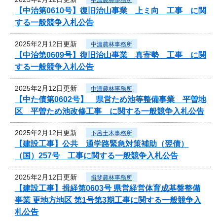
【中治第0610号】復旧治山事業 上ミ向 工事 に関
する一般競争入札公告
2025年2月12日更新
中濃農林事務所
【中治第0609号】復旧治山事業 真寄勢 工事 に関
する一般競争入札公告
2025年2月12日更新
中濃農林事務所
【中た債第0602号】 県営ため池等整備事業 平曽地
区 平曽ため池改修工事 に関する一般競争入札公告
2025年2月12日更新
下呂土木事務所
【建設工事】公共 通学路緊急対策補助（翌債）
（国）257号 工事に関する一般競争入札公告
2025年2月12日更新
揖斐農林事務所
【建設工事】揖経第0603号 県営経営体育成基盤整備
事業 更地方地区 第1号第3期工事に関する一般競争入
札公告