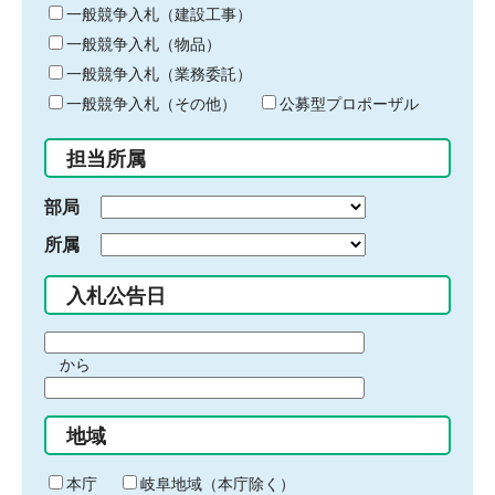
キ
一般競争入札（建設工事）
ー
一般競争入札（物品）
ワ
一般競争入札（業務委託）
ー
ド
一般競争入札（その他）
公募型プロポーザル
を
入
担当所属
力
部局
所属
入札公告日
期
から
間
期
の
間
始
地域
の
ま
終
り
わ
本庁
岐阜地域（本庁除く）