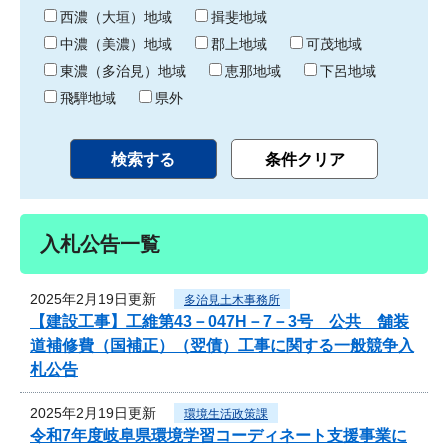
り
西濃（大垣）地域
揖斐地域
中濃（美濃）地域
郡上地域
可茂地域
東濃（多治見）地域
恵那地域
下呂地域
飛騨地域
県外
入札公告一覧
2025年2月19日更新
多治見土木事務所
【建設工事】工維第43－047H－7－3号 公共 舗装
道補修費（国補正）（翌債）工事に関する一般競争入
札公告
2025年2月19日更新
環境生活政策課
令和7年度岐阜県環境学習コーディネート支援事業に