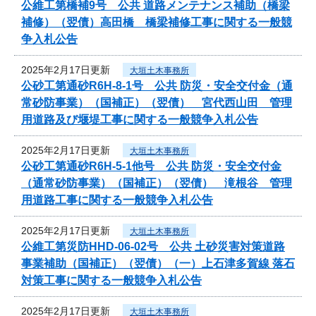
公維工第橋補9号 公共 道路メンテナンス補助（橋梁
補修）（翌債）高田橋 橋梁補修工事に関する一般競
争入札公告
2025年2月17日更新
大垣土木事務所
公砂工第通砂R6H-8-1号 公共 防災・安全交付金（通
常砂防事業）（国補正）（翌債） 宮代西山田 管理
用道路及び堰堤工事に関する一般競争入札公告
2025年2月17日更新
大垣土木事務所
公砂工第通砂R6H-5-1他号 公共 防災・安全交付金
（通常砂防事業）（国補正）（翌債） 滝根谷 管理
用道路工事に関する一般競争入札公告
2025年2月17日更新
大垣土木事務所
公維工第災防HHD-06-02号 公共 土砂災害対策道路
事業補助（国補正）（翌債）（一）上石津多賀線 落石
対策工事に関する一般競争入札公告
2025年2月17日更新
大垣土木事務所