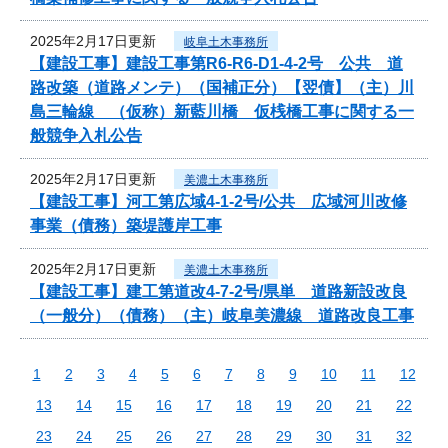
2025年2月17日更新
岐阜土木事務所
【建設工事】建設工事第R6-R6-D1-4-2号 公共 道
路改築（道路メンテ）（国補正分）【翌債】（主）川
島三輪線 （仮称）新藍川橋 仮桟橋工事に関する一
般競争入札公告
2025年2月17日更新
美濃土木事務所
【建設工事】河工第広域4-1-2号/公共 広域河川改修
事業（債務）築堤護岸工事
2025年2月17日更新
美濃土木事務所
【建設工事】建工第道改4-7-2号/県単 道路新設改良
（一般分）（債務）（主）岐阜美濃線 道路改良工事
1
2
3
4
5
6
7
8
9
10
11
12
13
14
15
16
17
18
19
20
21
22
23
24
25
26
27
28
29
30
31
32