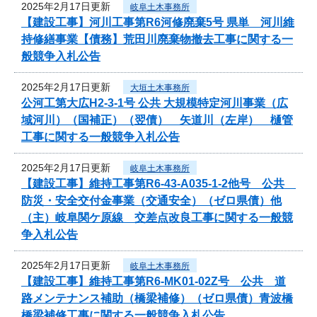
2025年2月17日更新
岐阜土木事務所
【建設工事】河川工事第R6河修廃棄5号 県単 河川維
持修繕事業【債務】荒田川廃棄物撤去工事に関する一
般競争入札公告
2025年2月17日更新
大垣土木事務所
公河工第大広H2-3-1号 公共 大規模特定河川事業（広
域河川）（国補正）（翌債） 矢道川（左岸） 樋管
工事に関する一般競争入札公告
2025年2月17日更新
岐阜土木事務所
【建設工事】維持工事第R6-43-A035-1-2他号 公共
防災・安全交付金事業（交通安全）（ゼロ県債）他
（主）岐阜関ケ原線 交差点改良工事に関する一般競
争入札公告
2025年2月17日更新
岐阜土木事務所
【建設工事】維持工事第R6-MK01-02Z号 公共 道
路メンテナンス補助（橋梁補修）（ゼロ県債）青波橋
橋梁補修工事に関する一般競争入札公告