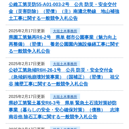
公維工第災防55-A01-003-2号 公共 防災・安全交付
金（災害防除）（翌債）（主）南濃北勢線 地山補強
土工事に関する一般競争入札公告
2025年2月17日更新
大垣土木事務所
県園工第魅再R6-2号 県単 都市公園事業（魅力向上
再整備）（翌債） 養老公園園内施設修繕工事に関す
る一般競争入札公告
2025年2月17日更新
大垣土木事務所
公砂工第急傾R6H-26-1号 公共 防災・安全交付金
（急傾斜地崩壊対策事業）（国補正）（翌債） 祖父
谷 擁壁工事に関する一般競争入札公告
2025年2月17日更新
大垣土木事務所
県砂工第緊土暮安R6-3号 県単 緊急土石流対策砂防
事業（暮らしの安全・安心確保対策）（債務） 志津
南谷他 除石工事に関する一般競争入札公告