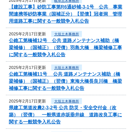
2025年2月17日更新
岐阜土木事務所
【建設工事】砂防工事第R6通砂補-3-1号 公共 事業
間連携等砂防事業（国補正分）【翌債】冠者洞 管理
用道路工事に関する一般競争入札公告
2025年2月17日更新
大垣土木事務所
公維工第橋補12号 公共 道路メンテナンス補助（橋
梁補修）（国補正）（翌債）羽島大橋 橋梁補修工事
に関する一般競争入札公告
2025年2月17日更新
大垣土木事務所
公維工第橋補11号 公共 道路メンテナンス補助（橋
梁補修）（国補正）（翌債）東海大橋長良川橋 橋梁
補修工事に関する一般競争入札公告
2025年2月17日更新
大垣土木事務所
県建工第道改農2-3-2号 公共 防災・安全交付金（改
築）（翌債） 一般県道赤坂垂井線 道路改良工事に
関する一般競争入札公告