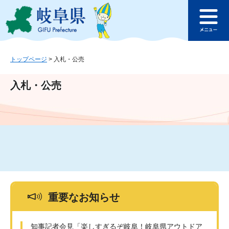
ペ
メ
このページの本文へ
ー
ニ
メ
ジ
ュ
ニ
の
ー
ュ
先
を
ー
頭
飛
トップページ
>
入札・公売
で
ば
す
し
入札・公売
。
て
本
文
へ
重要なお知らせ
知事記者会見「楽しすぎるぞ岐阜！岐阜県アウトドア