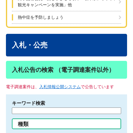
観光キャンペーンを実施」他
熱中症を予防しましょう
本
文
入札・公売
入札公告の検索 （電子調達案件以外）
電子調達案件は、
入札情報公開システム
で公告しています
キーワード検索
検
索
す
種類
る