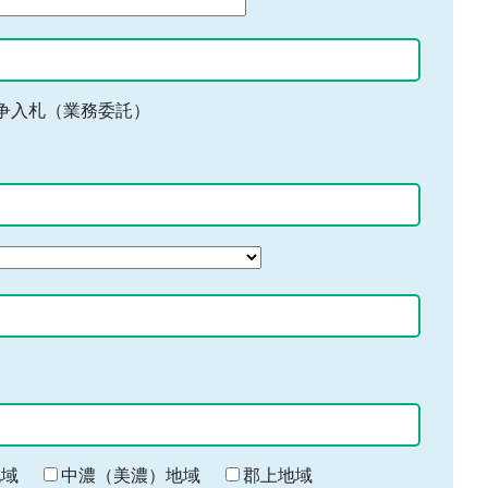
争入札（業務委託）
地域
中濃（美濃）地域
郡上地域