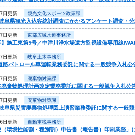
27日更新
観光文化スポーツ政策課
度岐阜県観光入込客統計調査にかかるアンケート調査・
27日更新
東部広域水道事務所
】施工東第5号／中津川浄水場遠方監視設備専用線IWA
27日更新
岐阜土木事務所
 道路パトロール車運転業務委託に関する一般競争入札公
27日更新
廃棄物対策課
害廃棄物処理計画改定業務委託に関する一般競争入札公
27日更新
廃棄物対策課
度岐阜県災害廃棄物処理図上演習業務委託に関する一般競
26日更新
自動車税事務所
税（環境性能割・種別割）申告書（報告書）印刷業務」に