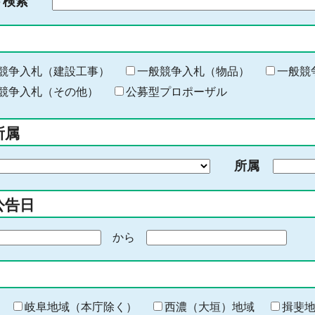
ド検索
検
索
す
る
キ
競争入札（建設工事）
一般競争入札（物品）
一般競
ー
競争入札（その他）
公募型プロポーザル
ワ
ー
所属
ド
を
所属
入
力
公告日
から
期
間
の
終
わ
岐阜地域（本庁除く）
西濃（大垣）地域
揖斐