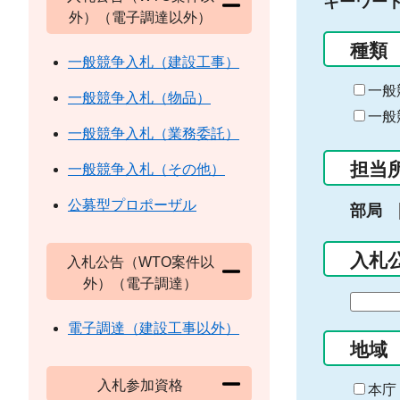
キーワー
外）（電子調達以外）
種類
一般競争入札（建設工事）
一般
一般競争入札（物品）
一般
一般競争入札（業務委託）
担当
一般競争入札（その他）
公募型プロポーザル
部局
入札
入札公告（WTO案件以
外）（電子調達）
期
間
電子調達（建設工事以外）
の
地域
始
入札参加資格
ま
本庁