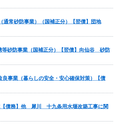
付金（通常砂防事業）（国補正分）【翌債】団地
連携等砂防事業（国補正分）【翌債】向仙谷 砂防
局部改良事業（暮らしの安全・安心確保対策）【債
事業【債務】他 犀川 十九条用水堰改築工事に関