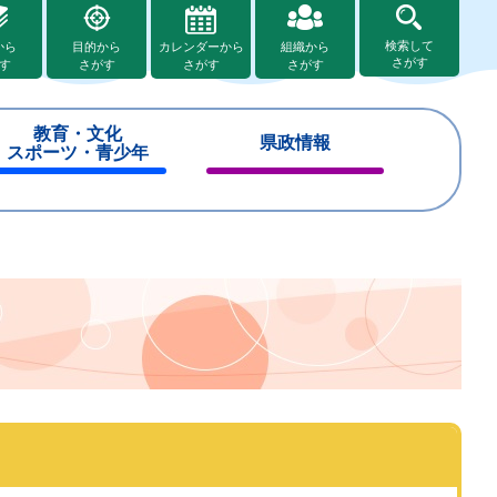
検索して
から
目的から
カレンダーから
組織から
さがす
す
さがす
さがす
さがす
教育・文化
県政情報
スポーツ・青少年
閉
閉
じ
じ
る
る