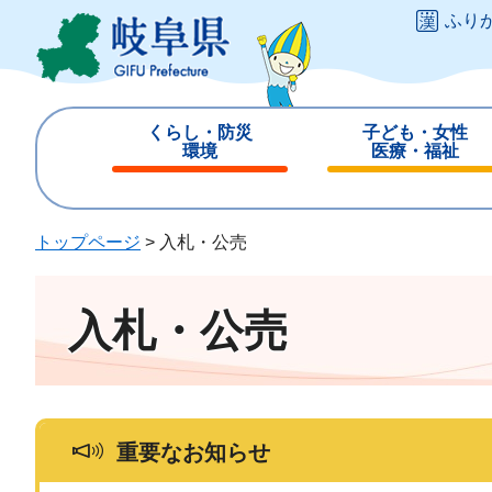
ペ
メ
ふり
ー
ニ
ジ
ュ
の
ー
先
を
くらし・防災
子ども・女性
頭
飛
環境
医療・福祉
で
ば
閉
閉
す
し
じ
じ
。
て
る
る
トップページ
>
入札・公売
本
文
へ
入札・公売
重要なお知らせ