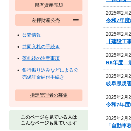
県有資産売却
2025年2月
令和7年
差押財産公売
2025年2月
公売情報
【建設工事
共同入札の手続き
2025年2月
落札後の注意事項
R6年度
銀行振り込みなどによる公
2025年2月
売保証金納付手続き
岐阜県災
指定管理者の募集
2025年2月
令和7年
このページを見ている人は
2025年2月
こんなページも見ています
「自動車