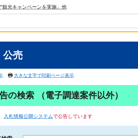
ア観光キャンペーンを実施」他
・公売
示
大きな文字で印刷ページ表示
告の検索 （電子調達案件以外）
、
入札情報公開システム
で公告しています