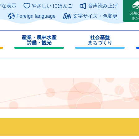
このページの本文へ
がな表示
やさしい にほんご
音声読み上げ
分類
Foreign language
文字サイズ・色変更
さが
産業・農林水産
社会基盤
労働・観光
まちづくり
閉
閉
じ
じ
る
る