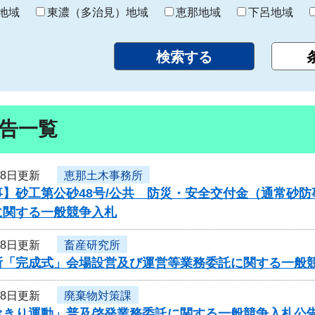
り
地域
東濃（多治見）地域
恵那地域
下呂地域
告一覧
28日更新
恵那土木事務所
事】砂工第公砂48号/公共 防災・安全交付金（通常砂
に関する一般競争入札
28日更新
畜産研究所
所「完成式」会場設営及び運営等業務委託に関する一般
28日更新
廃棄物対策課
べきり運動」普及啓発業務委託に関する一般競争入札公