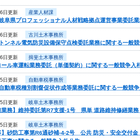
26日更新
産業人材課
度岐阜県プロフェッショナル人材戦略拠点運営事業委託
26日更新
古川土木事務所
度トンネル電気防災設備保守点検委託業務に関する一般競
26日更新
揖斐土木事務所
ロール車運転業務委託（単価契約）に関する一般競争入
25日更新
自動車税事務所
度自動車税種別割督促状作成等業務委託に関する一般競争
25日更新
岐阜土木事務所
業務】維持委託第R7支援-1号 県単 道路維持修繕業
25日更新
岐阜土木事務所
】砂防工事第R6通砂補-4-2号 公共 防災・安全交