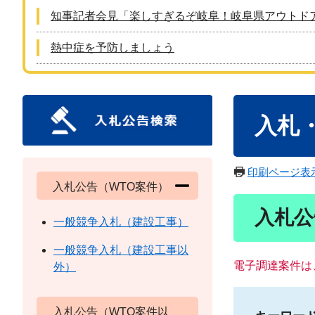
知事記者会見「楽しすぎるぞ岐阜！岐阜県アウトド
熱中症を予防しましょう
本
入札
文
印刷ページ表
入札公告（WTO案件）
入札公
一般競争入札（建設工事）
一般競争入札（建設工事以
電子調達案件は
外）
入札公告（WTO案件以