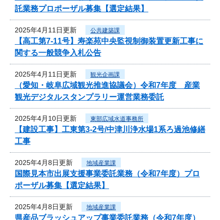
託業務プロポーザル募集【選定結果】
2025年4月11日更新
公共建築課
【高工第7-11号】寿楽苑中央監視制御装置更新工事に
関する一般競争入札公告
2025年4月11日更新
観光企画課
（愛知・岐阜広域観光推進協議会）令和7年度 産業
観光デジタルスタンプラリー運営業務委託
2025年4月10日更新
東部広域水道事務所
【建設工事】工東第3-2号/中津川浄水場1系ろ過池修繕
工事
2025年4月8日更新
地域産業課
国際見本市出展支援事業委託業務（令和7年度）プロ
ポーザル募集【選定結果】
2025年4月8日更新
地域産業課
県産品ブラッシュアップ事業委託業務（令和7年度）