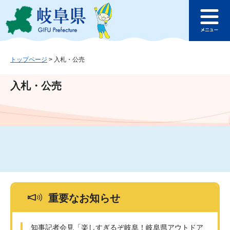
ペ
メ
このページの本文へ
ー
ニ
メ
ジ
ュ
ニ
の
ー
ュ
先
を
ー
頭
飛
トップページ
>
入札・公売
で
ば
す
し
入札・公売
。
て
本
文
へ
重要なお知らせ
知事記者会見「楽しすぎるぞ岐阜！岐阜県アウトドア