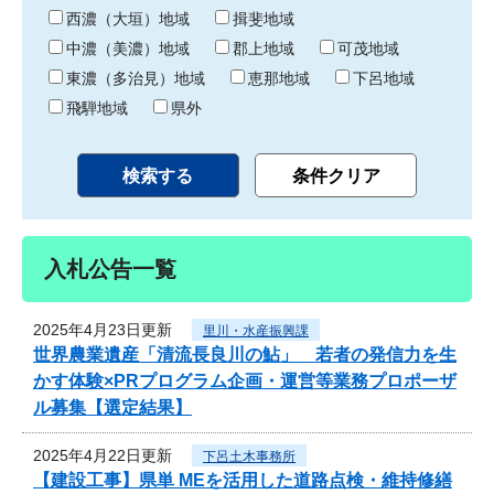
り
西濃（大垣）地域
揖斐地域
中濃（美濃）地域
郡上地域
可茂地域
東濃（多治見）地域
恵那地域
下呂地域
飛騨地域
県外
入札公告一覧
2025年4月23日更新
里川・水産振興課
世界農業遺産「清流長良川の鮎」 若者の発信力を生
かす体験×PRプログラム企画・運営等業務プロポーザ
ル募集【選定結果】
2025年4月22日更新
下呂土木事務所
【建設工事】県単 MEを活用した道路点検・維持修繕