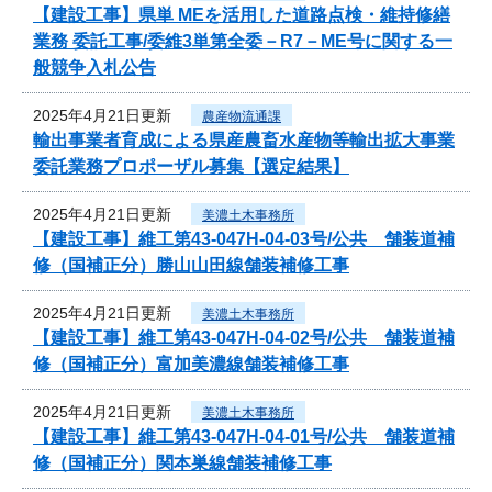
【建設工事】県単 MEを活用した道路点検・維持修繕
業務 委託工事/委維3単第全委－R7－ME号に関する一
般競争入札公告
2025年4月21日更新
農産物流通課
輸出事業者育成による県産農畜水産物等輸出拡大事業
委託業務プロポーザル募集【選定結果】
2025年4月21日更新
美濃土木事務所
【建設工事】維工第43-047H-04-03号/公共 舗装道補
修（国補正分）勝山山田線舗装補修工事
2025年4月21日更新
美濃土木事務所
【建設工事】維工第43-047H-04-02号/公共 舗装道補
修（国補正分）富加美濃線舗装補修工事
2025年4月21日更新
美濃土木事務所
【建設工事】維工第43-047H-04-01号/公共 舗装道補
修（国補正分）関本巣線舗装補修工事