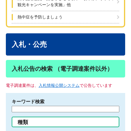
観光キャンペーンを実施」他
熱中症を予防しましょう
本
文
入札・公売
入札公告の検索 （電子調達案件以外）
電子調達案件は、
入札情報公開システム
で公告しています
キーワード検索
検
索
す
種類
る