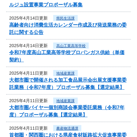
ルジュ設置事業プロポーザル募集
2025年4月14日更新
県民生活課
高齢者向け消費生活カレンダー作成及び発送業務の委
託に関する公告
2025年4月14日更新
高山工業高等学校
令和7年度高山工業高等学校プロパンガス供給（単価
契約）
2025年4月11日更新
地域産業課
大都市圏で開催される加工食品展示会出展支援事業委
託業務（令和7年度）プロポーザル募集【選定結果】
2025年4月11日更新
地域産業課
大都市圏バイヤー個別商談会事業委託業務（令和7年
度）プロポーザル募集【選定結果】
2025年4月11日更新
農産物流通課
首都圏・関西圏における県産食材販路拡大促進事業委