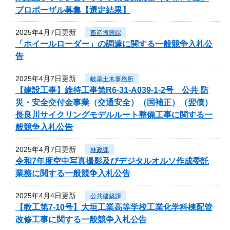
プロポーザル募集【選定結果】
2025年4月7日更新
畜産振興課
「ホイールローダー」の調達に関する一般競争入札公
告
2025年4月7日更新
岐阜土木事務所
【建設工事】維持工事第R6-31-A039-1-2号 公共 防
災・安全交付金事業（交通安全）（国補正）（翌債）
長良川サイクリングモデルルート整備工事に関する一
般競争入札公告
2025年4月7日更新
林政課
令和7年度空中写真撮影及びデジタルオルソ作成委託
業務に関する一般競争入札公告
2025年4月4日更新
公共建築課
【教工第7-10号】大垣工業高等学校工業化学科棟配管
改修工事に関する一般競争入札公告