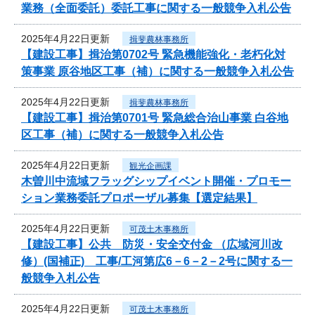
業務（全面委託）委託工事に関する一般競争入札公告
2025年4月22日更新
揖斐農林事務所
【建設工事】揖治第0702号 緊急機能強化・老朽化対
策事業 原谷地区工事（補）に関する一般競争入札公告
2025年4月22日更新
揖斐農林事務所
【建設工事】揖治第0701号 緊急総合治山事業 白谷地
区工事（補）に関する一般競争入札公告
2025年4月22日更新
観光企画課
木曽川中流域フラッグシップイベント開催・プロモー
ション業務委託プロポーザル募集【選定結果】
2025年4月22日更新
可茂土木事務所
【建設工事】公共 防災・安全交付金 （広域河川改
修）(国補正) 工事/工河第広6－6－2－2号に関する一
般競争入札公告
2025年4月22日更新
可茂土木事務所