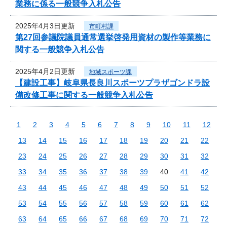
業務に係る一般競争入札公告
2025年4月3日更新
市町村課
第27回参議院議員通常選挙啓発用資材の製作等業務に
関する一般競争入札公告
2025年4月2日更新
地域スポーツ課
【建設工事】岐阜県長良川スポーツプラザゴンドラ設
備改修工事に関する一般競争入札公告
1
2
3
4
5
6
7
8
9
10
11
12
13
14
15
16
17
18
19
20
21
22
23
24
25
26
27
28
29
30
31
32
33
34
35
36
37
38
39
40
41
42
43
44
45
46
47
48
49
50
51
52
53
54
55
56
57
58
59
60
61
62
63
64
65
66
67
68
69
70
71
72