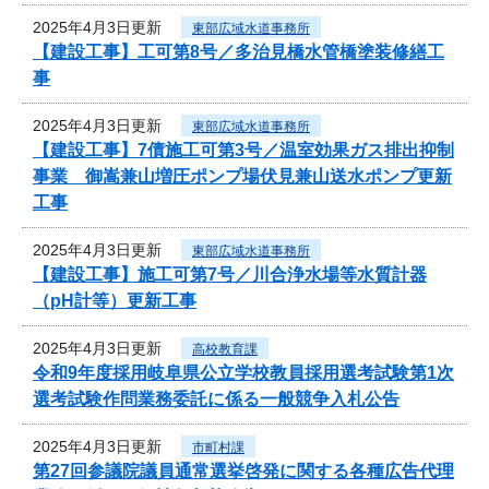
2025年4月3日更新
東部広域水道事務所
【建設工事】工可第8号／多治見橋水管橋塗装修繕工
事
2025年4月3日更新
東部広域水道事務所
【建設工事】7債施工可第3号／温室効果ガス排出抑制
事業 御嵩兼山増圧ポンプ場伏見兼山送水ポンプ更新
工事
2025年4月3日更新
東部広域水道事務所
【建設工事】施工可第7号／川合浄水場等水質計器
（pH計等）更新工事
2025年4月3日更新
高校教育課
令和9年度採用岐阜県公立学校教員採用選考試験第1次
選考試験作問業務委託に係る一般競争入札公告
2025年4月3日更新
市町村課
第27回参議院議員通常選挙啓発に関する各種広告代理