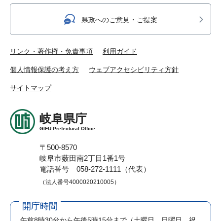
県政へのご意見・ご提案
リンク・著作権・免責事項
利用ガイド
個人情報保護の考え方
ウェブアクセシビリティ方針
サイトマップ
岐阜県庁
GIFU Prefectural Office
〒500-8570
岐阜市薮田南2丁目1番1号
電話番号 058-272-1111（代表）
（法人番号4000020210005）
開庁時間
午前8時30分から午後5時15分まで
（土曜日、日曜日、祝