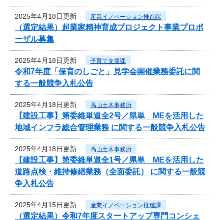
2025年4月18日更新
産業イノベーション推進課
（選定結果）起業家精神育成プロジェクト事業プロポ
ーザル募集
2025年4月18日更新
子育て支援課
令和7年度「保育のしごと」見学会開催業務委託に関
する一般競争入札公告
2025年4月18日更新
高山土木事務所
【建設工事】第委維単道全2号／県単 MEを活用した
地域インフラ総合管理業務 に関する一般競争入札公告
2025年4月18日更新
高山土木事務所
【建設工事】第委維単道全1号／県単 MEを活用した
道路点検・維持修繕業務（全面委託） に関する一般競
争入札公告
2025年4月15日更新
産業イノベーション推進課
（選定結果）令和7年度スタートアップ専門コンシェ