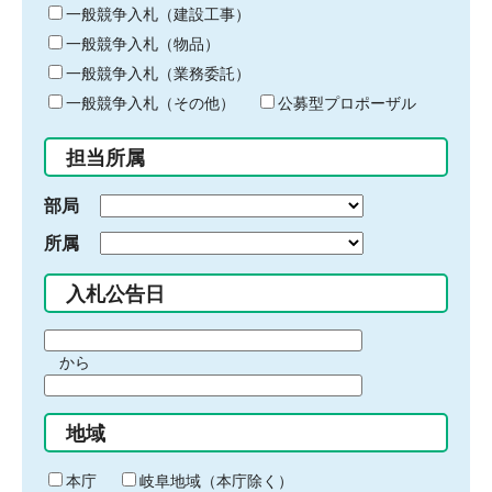
キ
一般競争入札（建設工事）
ー
一般競争入札（物品）
ワ
一般競争入札（業務委託）
ー
ド
一般競争入札（その他）
公募型プロポーザル
を
入
担当所属
力
部局
所属
入札公告日
期
から
間
期
の
間
始
地域
の
ま
終
り
わ
本庁
岐阜地域（本庁除く）