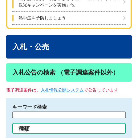
観光キャンペーンを実施」他
熱中症を予防しましょう
本
文
入札・公売
入札公告の検索 （電子調達案件以外）
電子調達案件は、
入札情報公開システム
で公告しています
キーワード検索
検
索
す
種類
る