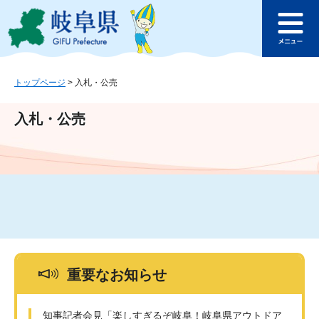
ペ
メ
このページの本文へ
ー
ニ
メ
ジ
ュ
ニ
の
ー
ュ
先
を
ー
頭
飛
トップページ
>
入札・公売
で
ば
す
し
入札・公売
。
て
本
文
へ
重要なお知らせ
知事記者会見「楽しすぎるぞ岐阜！岐阜県アウトドア