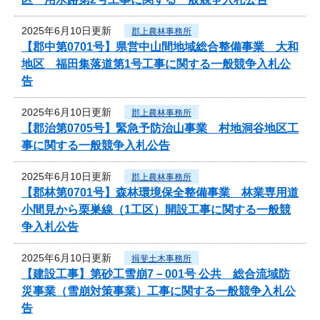
2025年6月10日更新
郡上農林事務所
【郡中第0701号】県営中山間地域総合整備事業 大和
地区 福田集落道第1号工事に関する一般競争入札公
告
2025年6月10日更新
郡上農林事務所
【郡治第0705号】緊急予防治山事業 村地洞谷地区工
事に関する一般競争入札公告
2025年6月10日更新
郡上農林事務所
【郡林第0701号】森林環境保全整備事業 林業専用道
小間見から栗巣線（1工区）開設工事に関する一般競
争入札公告
2025年6月10日更新
揖斐土木事務所
【建設工事】第砂工雪崩7－001号 公共 総合流域防
災事業（雪崩対策事業）工事に関する一般競争入札公
告