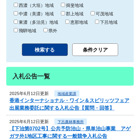
り
西濃（大垣）地域
揖斐地域
中濃（美濃）地域
郡上地域
可茂地域
東濃（多治見）地域
恵那地域
下呂地域
飛騨地域
県外
入札公告一覧
2025年6月12日更新
地域産業課
香港インターナショナル・ワイン＆スピリッツフェア
出展業務委託に関する入札公告【質問・回答】
2025年6月12日更新
下呂農林事務所
【下治第0702号】公共予防治山・県単治山事業 アゲ
ガヲ外1地区工事に関する一般競争入札公告