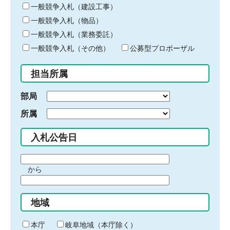
キ
一般競争入札（建設工事）
ー
一般競争入札（物品）
ワ
一般競争入札（業務委託）
ー
ド
一般競争入札（その他）
公募型プロポーザル
を
入
担当所属
力
部局
所属
入札公告日
期
から
間
期
の
間
始
地域
の
ま
終
り
わ
本庁
岐阜地域（本庁除く）