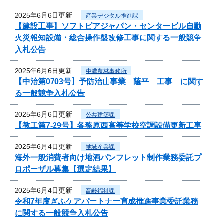
2025年6月6日更新
産業デジタル推進課
【建設工事】ソフトピアジャパン・センタービル自動
火災報知設備・総合操作盤改修工事に関する一般競争
入札公告
2025年6月6日更新
中濃農林事務所
【中治第0703号】予防治山事業 蔭平 工事 に関す
る一般競争入札公告
2025年6月6日更新
公共建築課
【教工第7-29号】各務原西高等学校空調設備更新工事
2025年6月4日更新
地域産業課
海外一般消費者向け地酒パンフレット制作業務委託プ
ロポーザル募集【選定結果】
2025年6月4日更新
高齢福祉課
令和7年度ぎふケアパートナー育成推進事業委託業務
に関する一般競争入札公告