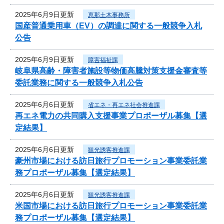
2025年6月9日更新
恵那土木事務所
国産普通乗用車（EV）の調達に関する一般競争入札
公告
2025年6月9日更新
障害福祉課
岐阜県高齢・障害者施設等物価高騰対策支援金審査等
委託業務に関する一般競争入札公告
2025年6月6日更新
省エネ・再エネ社会推進課
再エネ電力の共同購入支援事業プロポーザル募集【選
定結果】
2025年6月6日更新
観光誘客推進課
豪州市場における訪日旅行プロモーション事業委託業
務プロポーザル募集【選定結果】
2025年6月6日更新
観光誘客推進課
米国市場における訪日旅行プロモーション事業委託業
務プロポーザル募集【選定結果】