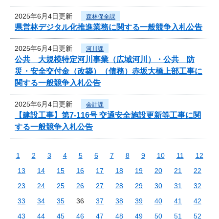
2025年6月4日更新
森林保全課
県営林デジタル化推進業務に関する一般競争入札公告
2025年6月4日更新
河川課
公共 大規模特定河川事業（広域河川）・公共 防
災・安全交付金（改築）（債務）赤坂大橋上部工事に
関する一般競争入札公告
2025年6月4日更新
会計課
【建設工事】第7-116号 交通安全施設更新等工事に関
する一般競争入札公告
1
2
3
4
5
6
7
8
9
10
11
12
13
14
15
16
17
18
19
20
21
22
23
24
25
26
27
28
29
30
31
32
33
34
35
36
37
38
39
40
41
42
43
44
45
46
47
48
49
50
51
52