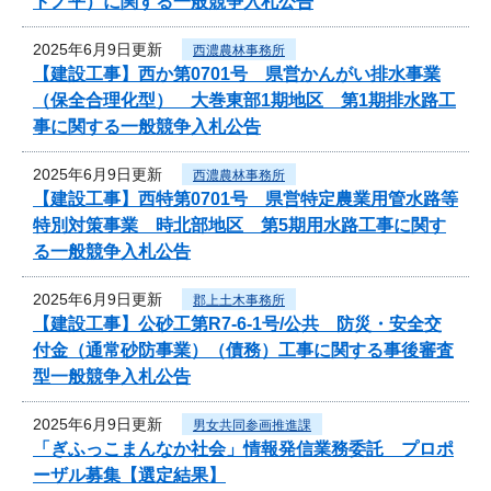
トノ平）に関する一般競争入札公告
2025年6月9日更新
西濃農林事務所
【建設工事】西か第0701号 県営かんがい排水事業
（保全合理化型） 大巻東部1期地区 第1期排水路工
事に関する一般競争入札公告
2025年6月9日更新
西濃農林事務所
【建設工事】西特第0701号 県営特定農業用管水路等
特別対策事業 時北部地区 第5期用水路工事に関す
る一般競争入札公告
2025年6月9日更新
郡上土木事務所
【建設工事】公砂工第R7-6-1号/公共 防災・安全交
付金（通常砂防事業）（債務）工事に関する事後審査
型一般競争入札公告
2025年6月9日更新
男女共同参画推進課
「ぎふっこまんなか社会」情報発信業務委託 プロポ
ーザル募集【選定結果】