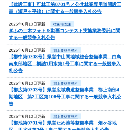
【建設工事】可林工第0701号／公共林業専用道開設工
事（瀬戸ヶ平線）に関する一般競争入札公告
2025年6月10日更新
技術検査課
ぎふの土木フォト＆動画コンテスト実施業務委託に関
する一般競争入札公告
2025年6月10日更新
郡上農林事務所
【郡中第0708号】県営中山間地域総合整備事業 白鳥
南東部地区 橋詰1用水第1号工事に関する一般競争入
札公告
2025年6月10日更新
郡上農林事務所
【郡広第0703号】県営広域農道整備事業 郡上南部4
期地区 第2工区第106号工事に関する一般競争入札公
告
2025年6月10日更新
郡上農林事務所
【郡池第0701号】県営ため池等整備事業 畑ヶ谷地
区 用水路第2号工事に関する一般競争入札公告