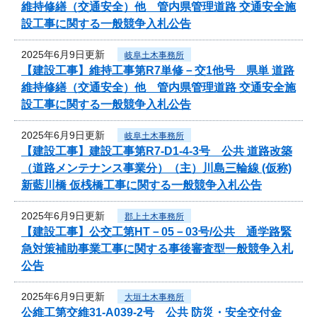
維持修繕（交通安全）他 管内県管理道路 交通安全施
設工事に関する一般競争入札公告
2025年6月9日更新
岐阜土木事務所
【建設工事】維持工事第R7単修－交1他号 県単 道路
維持修繕（交通安全）他 管内県管理道路 交通安全施
設工事に関する一般競争入札公告
2025年6月9日更新
岐阜土木事務所
【建設工事】建設工事第R7-D1-4-3号 公共 道路改築
（道路メンテナンス事業分）（主）川島三輪線 (仮称)
新藍川橋 仮桟橋工事に関する一般競争入札公告
2025年6月9日更新
郡上土木事務所
【建設工事】公交工第HT－05－03号/公共 通学路緊
急対策補助事業工事に関する事後審査型一般競争入札
公告
2025年6月9日更新
大垣土木事務所
公維工第交維31-A039-2号 公共 防災・安全交付金