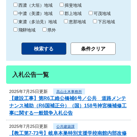
り
西濃（大垣）地域
揖斐地域
中濃（美濃）地域
郡上地域
可茂地域
東濃（多治見）地域
恵那地域
下呂地域
飛騨地域
県外
入札公告一覧
2025年7月25日更新
高山土木事務所
【建設工事】第R6工維公橋補6号／公共 道路メンテ
ナンス補助（R6国補正分）（国）158号神宮橋補修工
事に関する一般競争入札公告
2025年7月25日更新
公共建築課
【教工第7-73号】岐阜本巣特別支援学校南館内部改修