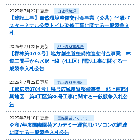
2025年7月22日更新
自然環境課
【建設工事】自然環境整備交付金事業（公共）平湯バ
スターミナル公衆トイレ改修工事に関する一般競争入
札
2025年7月22日更新
郡上農林事務所
【郡林第0703号】地方創生道整備推進交付金事業 林
道二間手から水沢上線（4工区）開設工事に関する一
般競争入札公告
2025年7月22日更新
郡上農林事務所
【郡広第0704号】県営広域農道整備事業 郡上南部4
期地区 第4工区第86号工事に関する一般競争入札公
告
2025年7月18日更新
国際園芸アカデミー
令和7年度国際園芸アカデミー運営用パソコンの調達
に関する一般競争入札公告