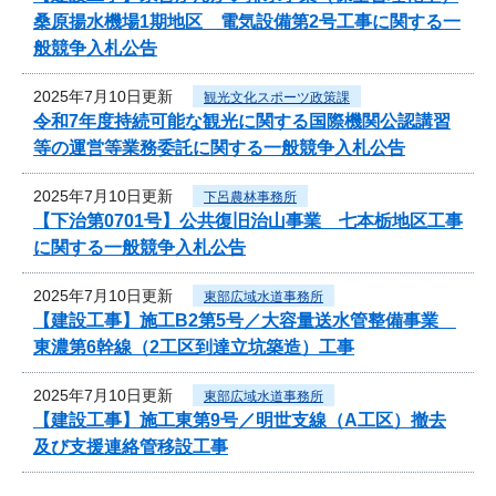
桑原揚水機場1期地区 電気設備第2号工事に関する一
般競争入札公告
2025年7月10日更新
観光文化スポーツ政策課
令和7年度持続可能な観光に関する国際機関公認講習
等の運営等業務委託に関する一般競争入札公告
2025年7月10日更新
下呂農林事務所
【下治第0701号】公共復旧治山事業 七本栃地区工事
に関する一般競争入札公告
2025年7月10日更新
東部広域水道事務所
【建設工事】施工B2第5号／大容量送水管整備事業
東濃第6幹線（2工区到達立坑築造）工事
2025年7月10日更新
東部広域水道事務所
【建設工事】施工東第9号／明世支線（A工区）撤去
及び支援連絡管移設工事