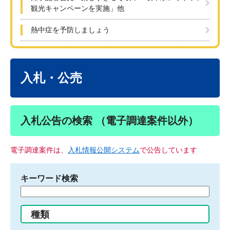
観光キャンペーンを実施」他
熱中症を予防しましょう
本
文
入札・公売
入札公告の検索 （電子調達案件以外）
電子調達案件は、
入札情報公開システム
で公告しています
キーワード検索
検
索
す
種類
る