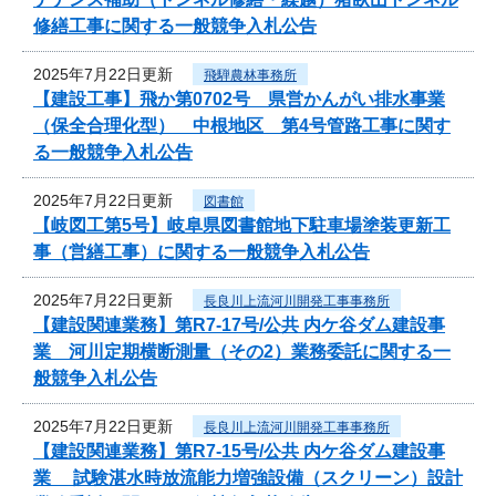
修繕工事に関する一般競争入札公告
2025年7月22日更新
飛騨農林事務所
【建設工事】飛か第0702号 県営かんがい排水事業
（保全合理化型） 中根地区 第4号管路工事に関す
る一般競争入札公告
2025年7月22日更新
図書館
【岐図工第5号】岐阜県図書館地下駐車場塗装更新工
事（営繕工事）に関する一般競争入札公告
2025年7月22日更新
長良川上流河川開発工事事務所
【建設関連業務】第R7-17号/公共 内ケ谷ダム建設事
業 河川定期横断測量（その2）業務委託に関する一
般競争入札公告
2025年7月22日更新
長良川上流河川開発工事事務所
【建設関連業務】第R7-15号/公共 内ケ谷ダム建設事
業 試験湛水時放流能力増強設備（スクリーン）設計