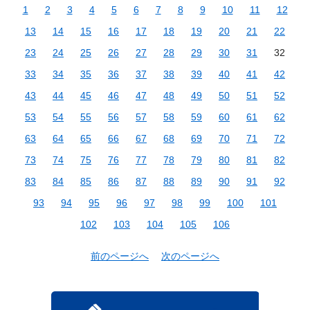
1
2
3
4
5
6
7
8
9
10
11
12
13
14
15
16
17
18
19
20
21
22
23
24
25
26
27
28
29
30
31
32
33
34
35
36
37
38
39
40
41
42
43
44
45
46
47
48
49
50
51
52
53
54
55
56
57
58
59
60
61
62
63
64
65
66
67
68
69
70
71
72
73
74
75
76
77
78
79
80
81
82
83
84
85
86
87
88
89
90
91
92
93
94
95
96
97
98
99
100
101
102
103
104
105
106
前のページへ
次のページへ