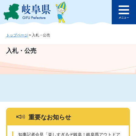
ペ
メ
このページの本文へ
ー
ニ
メ
ジ
ュ
ニ
の
ー
ュ
先
を
ー
頭
飛
トップページ
>
入札・公売
で
ば
す
し
入札・公売
。
て
本
文
へ
重要なお知らせ
知事記者会見「楽しすぎるぞ岐阜！岐阜県アウトドア