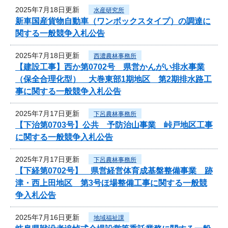
2025年7月18日更新
水産研究所
新車国産貨物自動車（ワンボックスタイプ）の調達に
関する一般競争入札公告
2025年7月18日更新
西濃農林事務所
【建設工事】西か第0702号 県営かんがい排水事業
（保全合理化型） 大巻東部1期地区 第2期排水路工
事に関する一般競争入札公告
2025年7月17日更新
下呂農林事務所
【下治第0703号】公共 予防治山事業 峠戸地区工事
に関する一般競争入札公告
2025年7月17日更新
下呂農林事務所
【下経第0702号】 県営経営体育成基盤整備事業 跡
津・西上田地区 第3号ほ場整備工事に関する一般競
争入札公告
2025年7月16日更新
地域福祉課