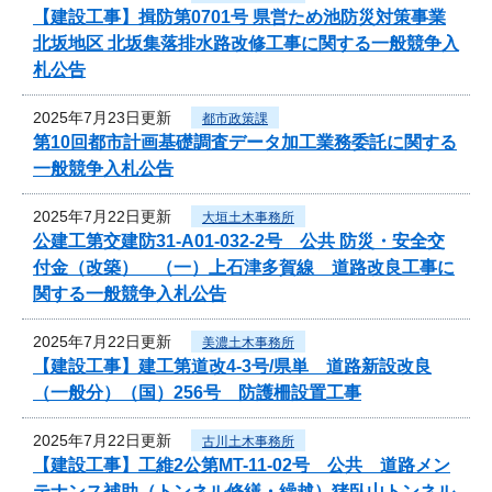
【建設工事】揖防第0701号 県営ため池防災対策事業
北坂地区 北坂集落排水路改修工事に関する一般競争入
札公告
2025年7月23日更新
都市政策課
第10回都市計画基礎調査データ加工業務委託に関する
一般競争入札公告
2025年7月22日更新
大垣土木事務所
公建工第交建防31-A01-032-2号 公共 防災・安全交
付金（改築） （一）上石津多賀線 道路改良工事に
関する一般競争入札公告
2025年7月22日更新
美濃土木事務所
【建設工事】建工第道改4-3号/県単 道路新設改良
（一般分）（国）256号 防護柵設置工事
2025年7月22日更新
古川土木事務所
【建設工事】工維2公第MT-11-02号 公共 道路メン
テナンス補助（トンネル修繕・繰越）猪臥山トンネル