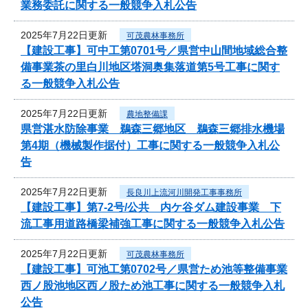
業務委託に関する一般競争入札公告
2025年7月22日更新
可茂農林事務所
【建設工事】可中工第0701号／県営中山間地域総合整
備事業茶の里白川地区塔洞奥集落道第5号工事に関す
る一般競争入札公告
2025年7月22日更新
農地整備課
県営湛水防除事業 鵜森三郷地区 鵜森三郷排水機場
第4期（機械製作据付）工事に関する一般競争入札公
告
2025年7月22日更新
長良川上流河川開発工事事務所
【建設工事】第7-2号/公共 内ケ谷ダム建設事業 下
流工事用道路橋梁補強工事に関する一般競争入札公告
2025年7月22日更新
可茂農林事務所
【建設工事】可池工第0702号／県営ため池等整備事業
西ノ股池地区西ノ股ため池工事に関する一般競争入札
公告