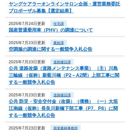
ヤングケアラーオンラインサロン企画・運営業務委託
プロポーザル募集【選定結果】
2025年7月24日更新
住宅課
国産普通乗用車（PHV）の調達について
2025年7月23日更新
農政課
空調服の調達に関する一般競争入札公告
2025年7月23日更新
道路建設課
公共 道路改築（道路メンテナンス事業） （主）川島
三輪線 （仮称）新藍川橋（P2－A2間）上部工事に関
する一般競争入札公告
2025年7月23日更新
道路建設課
公共 防災・安全交付金（改築）（債務） （一）大垣
江南線（仮称）長良川新橋下部工事（P7、P8）に関
する一般競争入札公告
2025年7月23日更新
揖斐農林事務所