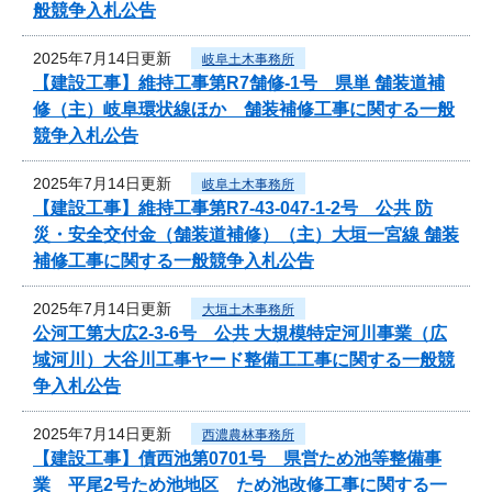
般競争入札公告
2025年7月14日更新
岐阜土木事務所
【建設工事】維持工事第R7舗修-1号 県単 舗装道補
修（主）岐阜環状線ほか 舗装補修工事に関する一般
競争入札公告
2025年7月14日更新
岐阜土木事務所
【建設工事】維持工事第R7-43-047-1-2号 公共 防
災・安全交付金（舗装道補修）（主）大垣一宮線 舗装
補修工事に関する一般競争入札公告
2025年7月14日更新
大垣土木事務所
公河工第大広2-3-6号 公共 大規模特定河川事業（広
域河川）大谷川工事ヤード整備工工事に関する一般競
争入札公告
2025年7月14日更新
西濃農林事務所
【建設工事】債西池第0701号 県営ため池等整備事
業 平尾2号ため池地区 ため池改修工事に関する一