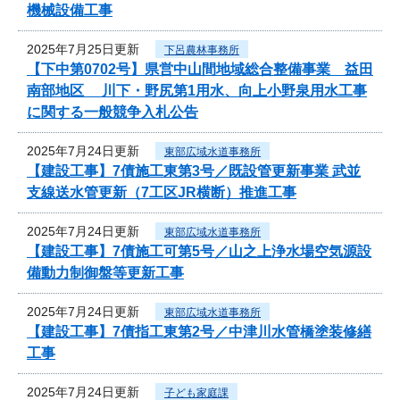
機械設備工事
2025年7月25日更新
下呂農林事務所
【下中第0702号】県営中山間地域総合整備事業 益田
南部地区 川下・野尻第1用水、向上小野泉用水工事
に関する一般競争入札公告
2025年7月24日更新
東部広域水道事務所
【建設工事】7債施工東第3号／既設管更新事業 武並
支線送水管更新（7工区JR横断）推進工事
2025年7月24日更新
東部広域水道事務所
【建設工事】7債施工可第5号／山之上浄水場空気源設
備動力制御盤等更新工事
2025年7月24日更新
東部広域水道事務所
【建設工事】7債指工東第2号／中津川水管橋塗装修繕
工事
2025年7月24日更新
子ども家庭課