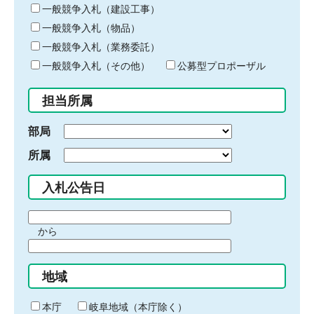
キ
一般競争入札（建設工事）
ー
一般競争入札（物品）
ワ
一般競争入札（業務委託）
ー
ド
一般競争入札（その他）
公募型プロポーザル
を
入
担当所属
力
部局
所属
入札公告日
期
から
間
期
の
間
始
地域
の
ま
終
り
わ
本庁
岐阜地域（本庁除く）