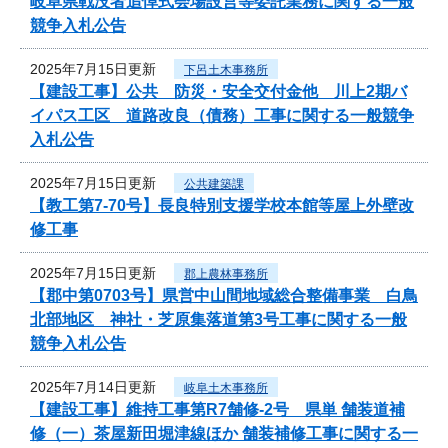
岐阜県戦没者追悼式会場設営等委託業務に関する一般
競争入札公告
2025年7月15日更新
下呂土木事務所
【建設工事】公共 防災・安全交付金他 川上2期バ
イパス工区 道路改良（債務）工事に関する一般競争
入札公告
2025年7月15日更新
公共建築課
【教工第7-70号】長良特別支援学校本館等屋上外壁改
修工事
2025年7月15日更新
郡上農林事務所
【郡中第0703号】県営中山間地域総合整備事業 白鳥
北部地区 神社・芝原集落道第3号工事に関する一般
競争入札公告
2025年7月14日更新
岐阜土木事務所
【建設工事】維持工事第R7舗修-2号 県単 舗装道補
修（一）茶屋新田堀津線ほか 舗装補修工事に関する一