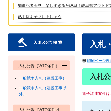
知事記者会見「楽しすぎるぞ岐阜！岐阜県アウトド
熱中症を予防しましょう
本
入札
文
印刷ページ表
入札公告（WTO案件）
入札公
一般競争入札（建設工事）
一般競争入札（建設工事以
電子調達案件は
外）
入札公告（WTO案件以