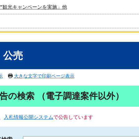
ア観光キャンペーンを実施」他
・公売
示
大きな文字で印刷ページ表示
告の検索 （電子調達案件以外）
、
入札情報公開システム
で公告しています