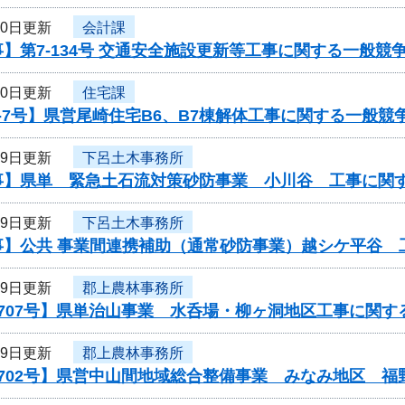
30日更新
会計課
】第7-134号 交通安全施設更新等工事に関する一般競
30日更新
住宅課
-7号】県営尾崎住宅B6、B7棟解体工事に関する一般競
29日更新
下呂土木事務所
事】県単 緊急土石流対策砂防事業 小川谷 工事に関
29日更新
下呂土木事務所
事】公共 事業間連携補助（通常砂防事業）越シケ平谷 
29日更新
郡上農林事務所
707号】県単治山事業 水呑場・柳ヶ洞地区工事に関す
29日更新
郡上農林事務所
0702号】県営中山間地域総合整備事業 みなみ地区 福