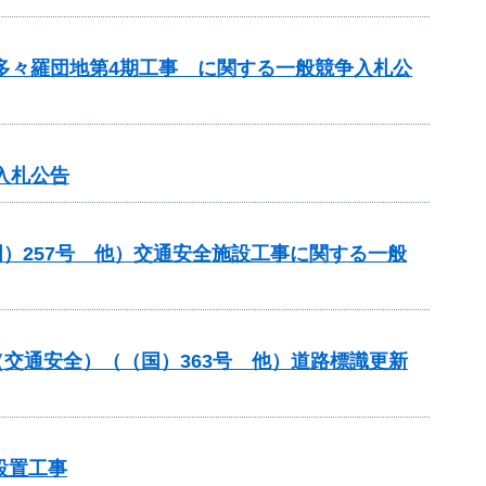
 多々羅団地第4期工事 に関する一般競争入札公
入札公告
）257号 他）交通安全施設工事に関する一般
金（交通安全）（（国）363号 他）道路標識更新
設置工事