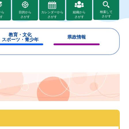
検索して
から
目的から
カレンダーから
組織から
さがす
す
さがす
さがす
さがす
教育・文化
県政情報
スポーツ・青少年
閉
閉
じ
じ
る
る