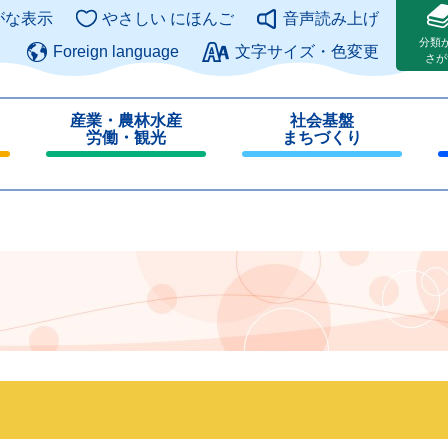
このページの本文へ
がな表示
やさしい にほんご
音声読み上げ
分類
Foreign language
文字サイズ・色変更
さが
産業・農林水産
社会基盤
労働・観光
まちづくり
閉
閉
じ
じ
る
る