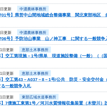
1日更新
中濃農林事務所
0701号】県営中山間地域総合整備事業 関北東部地区
1日更新
中濃農林事務所
706号】予防治山事業 山ノ神工事 に関する一般競争
31日更新
恵那土木事務所
】交工第現施－1号/県単 現道施設整備（一般）（（国
31日更新
恵那土木事務所
】交工第43－A037－8－1号/公共 防災・安全交付
する一般競争入札
31日更新
東部広域水道事務所
事】7債施工東第1号／河川水質情報収集装置（木曽川）