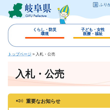
ペ
メ
ふり
ー
ニ
ジ
ュ
の
ー
先
を
くらし・防災
子ども・女性
頭
飛
環境
医療・福祉
で
ば
閉
閉
す
し
じ
じ
。
て
る
る
トップページ
>
入札・公売
本
文
へ
入札・公売
重要なお知らせ