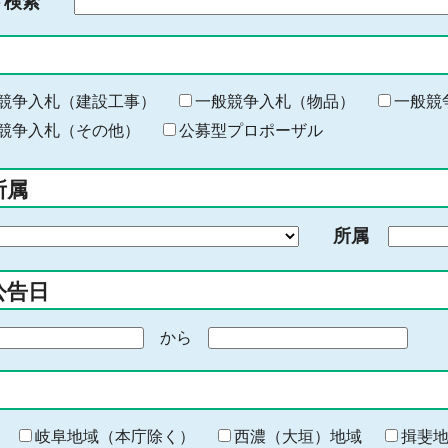
ド検索
検
索
す
る
キ
競争入札（建設工事）
一般競争入札（物品）
一般競
ー
競争入札（その他）
公募型プロポーザル
ワ
ー
所属
ド
を
所属
入
力
公告日
から
期
間
の
終
わ
岐阜地域（本庁除く）
西濃（大垣）地域
揖斐