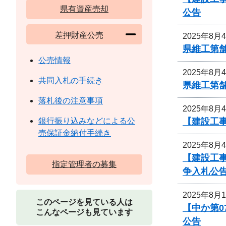
県有資産売却
公告
差押財産公売
2025年8月
県維工第
公売情報
2025年8月
共同入札の手続き
県維工第
落札後の注意事項
2025年8月
【建設工事
銀行振り込みなどによる公
売保証金納付手続き
2025年8月
【建設工
指定管理者の募集
争入札公
2025年8月
このページを見ている人は
【中か第
こんなページも見ています
公告