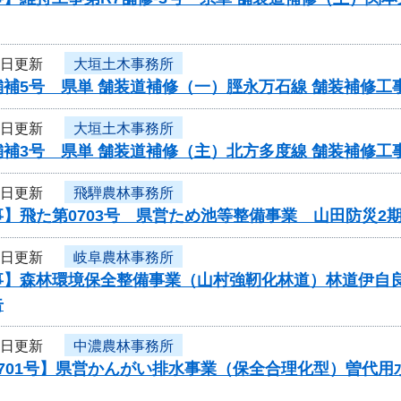
4日更新
大垣土木事務所
舗補5号 県単 舗装道補修（一）脛永万石線 舗装補修
4日更新
大垣土木事務所
舗補3号 県単 舗装道補修（主）北方多度線 舗装補修
4日更新
飛騨農林事務所
】飛た第0703号 県営ため池等整備事業 山田防災2
4日更新
岐阜農林事務所
事】森林環境保全整備事業（山村強靭化林道）林道伊自
告
1日更新
中濃農林事務所
0701号】県営かんがい排水事業（保全合理化型）曽代