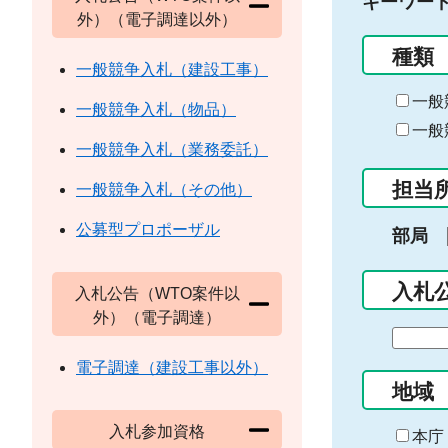
キーワー
外）（電子調達以外）
種類
一般競争入札（建設工事）
一般
一般競争入札（物品）
一般
一般競争入札（業務委託）
担当
一般競争入札（その他）
公募型プロポーザル
部局
入札
入札公告（WTO案件以
外）（電子調達）
期
間
電子調達（建設工事以外）
の
地域
始
入札参加資格
ま
本庁