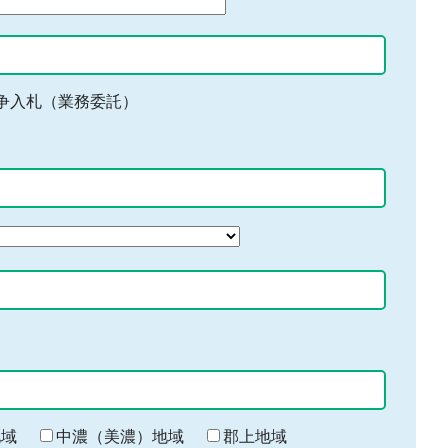
争入札（業務委託）
地域
中濃（美濃）地域
郡上地域