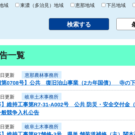
り
地域
東濃（多治見）地域
恵那地域
下呂地域
告一覧
5日更新
恵那農林事務所
第0708号】公共 復旧治山事業（2カ年国債） 寺の
4日更新
岐阜土木事務所
】維持工事第R7-31-A002号 公共 防災・安全交付
一般競争入札公告
4日更新
岐阜土木事務所
】維持工事第R7舗修-3号 県単 舗装道補修（主）関