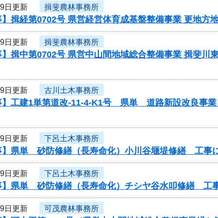
29日更新
揖斐農林事務所
】揖経第0702号 県営経営体育成基盤整備事業 更地方
29日更新
揖斐農林事務所
】揖中第0702号 県営中山間地域総合整備事業 揖斐川
29日更新
古川土木事務所
】工建1単第道改-11-4-K1号 県単 道路新設改良
29日更新
下呂土木事務所
事】県単 砂防修繕（長寿命化）小川谷堰堤修繕 工事
29日更新
下呂土木事務所
事】県単 砂防修繕（長寿命化）チシヤ谷水叩修繕 工
29日更新
可茂農林事務所