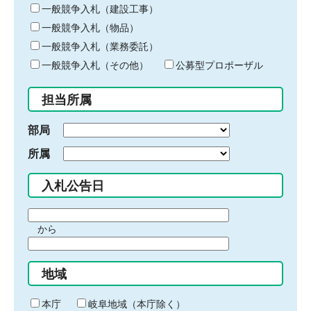
キ
一般競争入札（建設工事）
ー
一般競争入札（物品）
ワ
一般競争入札（業務委託）
ー
ド
一般競争入札（その他）
公募型プロポーザル
を
入
担当所属
力
部局
所属
入札公告日
期
から
間
期
の
間
始
地域
の
ま
終
り
わ
本庁
岐阜地域（本庁除く）