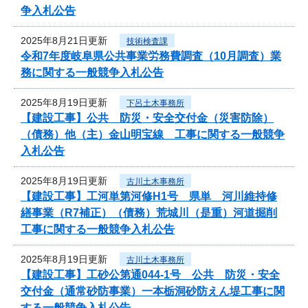
争入札公告
2025年8月21日更新
技術検査課
令和7年度岐阜県公共事業労務費調査（10月調査）業
務に関する一般競争入札公告
2025年8月19日更新
下呂土木事務所
【建設工事】公共 防災・安全交付金（災害防除）
（債務）他（主）金山明宝線 工事に関する一般競争
入札公告
2025年8月19日更新
古川土木事務所
【建設工事】工河単第河修H1号 県単 河川維持修
繕事業（R7補正）（債務）荒城川（是重）河道掘削
工事に関する一般競争入札公告
2025年8月19日更新
古川土木事務所
【建設工事】工砂公第通044-1号 公共 防災・安全
交付金（通常砂防事業）一本栃洞砂防えん堤工事に関
する一般競争入札公告