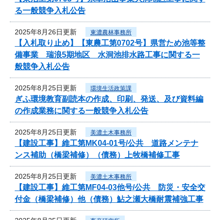
る一般競争入札公告
2025年8月26日更新
東濃農林事務所
【入札取り止め】【東農工第0702号】県営ため池等整
備事業 瑞浪5期地区 水洞池排水路工事に関する一
般競争入札公告
2025年8月25日更新
環境生活政策課
ぎふ環境教育副読本の作成、印刷、発送、及び資料編
の作成業務に関する一般競争入札公告
2025年8月25日更新
美濃土木事務所
【建設工事】維工第MK04-01号/公共 道路メンテナ
ンス補助（橋梁補修）（債務）上牧橋補修工事
2025年8月25日更新
美濃土木事務所
【建設工事】維工第MF04-03他号/公共 防災・安全交
付金（橋梁補修）他（債務）鮎之瀬大橋耐震補強工事