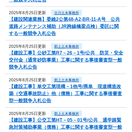
2025年8月25日更新
古川土木事務所
【建設関連業務】委維2公第48-A2-BR-11-A号 公共
道路メンテナンス補助（JR跨線橋梁点検）委託に関
する一般競争入札公告
2025年8月25日更新
郡上土木事務所
【建設工事】公砂工第R7－26－1号/公共 防災・安全
交付金（通常砂防事業）工事に関する事後審査型一般
競争入札公告
2025年8月25日更新
郡上土木事務所
【建設工事】単交工第現構－1他号/県単 現道構造改
築（交通事故防止）他（債務）工事に関する事後審査
型一般競争入札公告
2025年8月25日更新
郡上土木事務所
【建設工事】公交工第HT－05－01号/公共 通学路緊
急対策補助事業（債務）工事に関する事後審査型一般