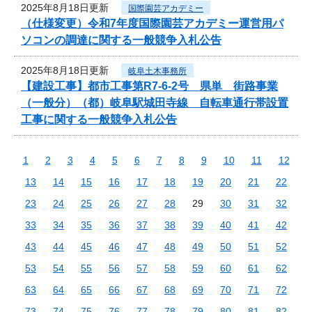
2025年8月18日更新
国際園芸アカデミー
（仕様変更）令和7年度国際園芸アカデミー運営用パ
ソコンの調達に関する一般競争入札公告
2025年8月18日更新
岐阜土木事務所
【建設工事】都市工事第R7-6-2号 県単 街路事業
（一般分）（都）岐阜駅城田寺線 自転車通行帯設置
工事に関する一般競争入札公告
1
2
3
4
5
6
7
8
9
10
11
12
13
14
15
16
17
18
19
20
21
22
23
24
25
26
27
28
29
30
31
32
33
34
35
36
37
38
39
40
41
42
43
44
45
46
47
48
49
50
51
52
53
54
55
56
57
58
59
60
61
62
63
64
65
66
67
68
69
70
71
72
73
74
75
76
77
78
79
80
81
82