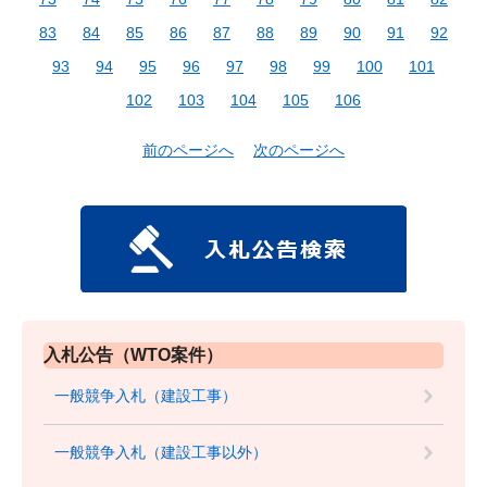
83
84
85
86
87
88
89
90
91
92
93
94
95
96
97
98
99
100
101
102
103
104
105
106
前のページへ
次のページへ
入札公告（WTO案件）
一般競争入札（建設工事）
一般競争入札（建設工事以外）