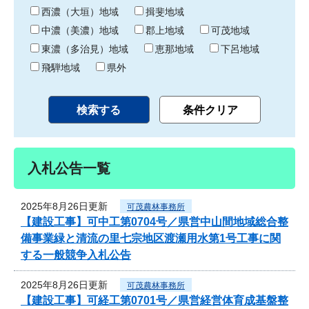
り
西濃（大垣）地域
揖斐地域
中濃（美濃）地域
郡上地域
可茂地域
東濃（多治見）地域
恵那地域
下呂地域
飛騨地域
県外
入札公告一覧
2025年8月26日更新
可茂農林事務所
【建設工事】可中工第0704号／県営中山間地域総合整
備事業緑と清流の里七宗地区渡瀬用水第1号工事に関
する一般競争入札公告
2025年8月26日更新
可茂農林事務所
【建設工事】可経工第0701号／県営経営体育成基盤整