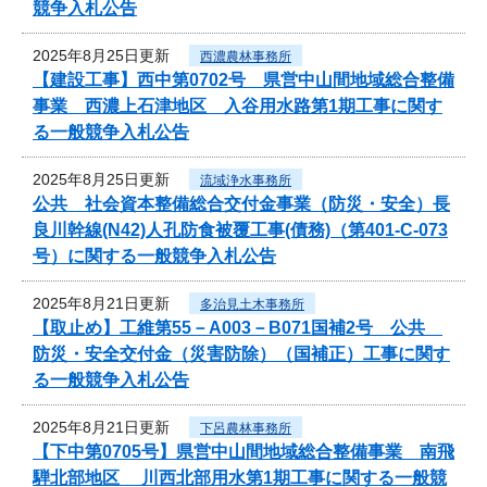
競争入札公告
2025年8月25日更新
西濃農林事務所
【建設工事】西中第0702号 県営中山間地域総合整備
事業 西濃上石津地区 入谷用水路第1期工事に関す
る一般競争入札公告
2025年8月25日更新
流域浄水事務所
公共 社会資本整備総合交付金事業（防災・安全）長
良川幹線(N42)人孔防食被覆工事(債務)（第401-C-073
号）に関する一般競争入札公告
2025年8月21日更新
多治見土木事務所
【取止め】工維第55－A003－B071国補2号 公共
防災・安全交付金（災害防除）（国補正）工事に関す
る一般競争入札公告
2025年8月21日更新
下呂農林事務所
【下中第0705号】県営中山間地域総合整備事業 南飛
騨北部地区 川西北部用水第1期工事に関する一般競