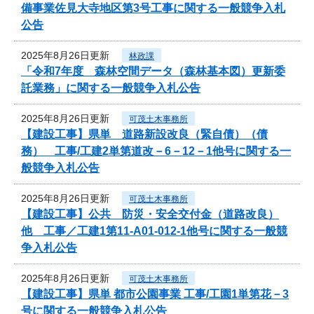
備事業佐見大寺地区第3号工事に関する一般競争入札
公告
2025年8月26日更新
林政課
「令和7年度 森林空間データ（森林基本図）更新委
託業務」に関する一般競争入札公告
2025年8月26日更新
可茂土木事務所
【建設工事】県単 道路新設改良（緊自債）（債
務） 工事/工建2単第道改－6－12－1他号に関する一
般競争入札公告
2025年8月26日更新
可茂土木事務所
【建設工事】公共 防災・安全交付金（道路改良）
他 工事／工建1第11-A01-012-1他号に関する一般競
争入札公告
2025年8月26日更新
可茂土木事務所
【建設工事】県単 都市公園事業 工事/工園1単第花－3
号に関する一般競争入札公告