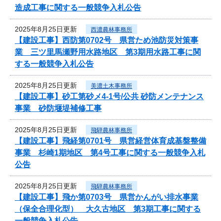
造成工事に関する一般競争入札公告
2025年8月25日更新
西濃農林事務所
【建設工事】西防第0702号 県営ため池防災対策事
業 三ツ里馬瀬野用水路地区 第3期用水路工事に関
する一般競争入札公告
2025年8月25日更新
美濃土木事務所
【建設工事】砂工第砂メ4-1号/公共 砂防メンテナンス
事業 砂防堰堤補修工事
2025年8月25日更新
飛騨農林事務所
【建設工事】飛経第0701号 県営経営体育成基盤整備
事業 杉崎1期地区 第4号工事に関する一般競争入札
公告
2025年8月25日更新
飛騨農林事務所
【建設工事】飛か第0703号 県営かんがい排水事業
（保全合理化型） 大久古地区 第3期工事に関する
一般競争入札公告