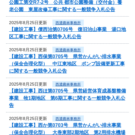
公園工第交R7-2号 公共 都市公園整備（交付金）養
老公園 東屋改修工事に関する一般競争入札公告
2025年8月25日更新
西濃農林事務所
【建設工事】債西治第0706号 復旧治山事業 湯口地
区工事に関する一般競争入札公告
2025年8月25日更新
西濃農林事務所
【建設工事】西保第0705号 県営かんがい排水事業
（保全合理化型） 中江東地区 ポンプ設備更新工事
に関する一般競争入札公告
2025年8月25日更新
西濃農林事務所
【建設工事】西ほ第0705号 県営経営体育成基盤整備
事業 牧1期地区 第6期工事に関する一般競争入札公
告
2025年8月25日更新
西濃農林事務所
【建設工事】西か第0703号 県営かんがい排水事業
（保全合理化型） 大巻東部2期地区 第2用排水機場