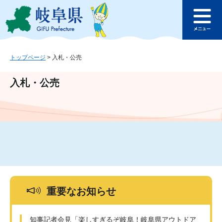
ペ
メ
このページの本文へ
ー
ニ
メ
ジ
ュ
ニ
の
ー
ュ
先
を
ー
頭
飛
トップページ
>
入札・公売
で
ば
す
し
入札・公売
。
て
本
文
へ
重要なお知らせ
知事記者会見「楽しすぎるぞ岐阜！岐阜県アウトドア