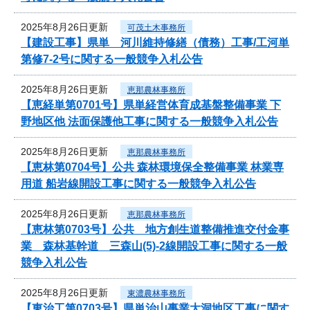
2025年8月26日更新
可茂土木事務所
【建設工事】県単 河川維持修繕（債務）工事/工河単
第修7-2号に関する一般競争入札公告
2025年8月26日更新
恵那農林事務所
【恵経単第0701号】県単経営体育成基盤整備事業 下
野地区他 法面保護他工事に関する一般競争入札公告
2025年8月26日更新
恵那農林事務所
【恵林第0704号】公共 森林環境保全整備事業 林業専
用道 船岩線開設工事に関する一般競争入札公告
2025年8月26日更新
恵那農林事務所
【恵林第0703号】公共 地方創生道整備推進交付金事
業 森林基幹道 三森山(5)-2線開設工事に関する一般
競争入札公告
2025年8月26日更新
東濃農林事務所
【東治工第0703号】県単治山事業大洞地区工事に関す