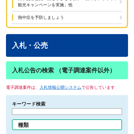
観光キャンペーンを実施」他
熱中症を予防しましょう
本
文
入札・公売
入札公告の検索 （電子調達案件以外）
電子調達案件は、
入札情報公開システム
で公告しています
キーワード検索
検
索
す
種類
る