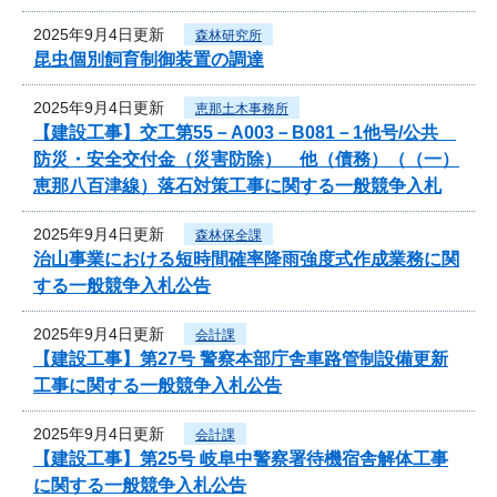
2025年9月4日更新
森林研究所
昆虫個別飼育制御装置の調達
2025年9月4日更新
恵那土木事務所
【建設工事】交工第55－A003－B081－1他号/公共
防災・安全交付金（災害防除） 他（債務）（（一）
恵那八百津線）落石対策工事に関する一般競争入札
2025年9月4日更新
森林保全課
治山事業における短時間確率降雨強度式作成業務に関
する一般競争入札公告
2025年9月4日更新
会計課
【建設工事】第27号 警察本部庁舎車路管制設備更新
工事に関する一般競争入札公告
2025年9月4日更新
会計課
【建設工事】第25号 岐阜中警察署待機宿舎解体工事
に関する一般競争入札公告