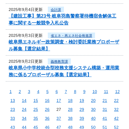
2025年9月4日更新
会計課
【建設工事】第23号 岐阜羽島警察署待機宿舎解体工
事に関する一般競争入札公告
2025年9月3日更新
省エネ・再エネ社会推進課
岐阜県エネルギー政策調査・検討委託業務プロポーザ
ル募集【選定結果】
2025年9月2日更新
義務教育課
岐阜県小中学校統合型校務支援システム構築・運用業
務に係るプロポーザル募集【選定結果】
1
2
3
4
5
6
7
8
9
10
11
12
13
14
15
16
17
18
19
20
21
22
23
24
25
26
27
28
29
30
31
32
33
34
35
36
37
38
39
40
41
42
43
44
45
46
47
48
49
50
51
52