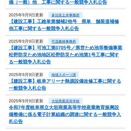
備（一般）他 工事に関する一般競争入札公告
2025年9月9日更新
多治見土木事務所
【建設工事】工維単第舗補2他号 県単 舗装道補修
他工事に関する一般競争入札公告
2025年9月9日更新
可茂農林事務所
【建設工事】可池工第0705号／県営ため池等整備事業
松野防災ため池地区松野防災ため池第1号工事に関す
る一般競争入札公告
2025年9月9日更新
地域スポーツ課
【建設工事】岐阜アリーナ熱源設備改修工事に関する
一般競争入札公告
2025年9月9日更新
大垣商業高等学校
令和7年度岐阜県立大垣商業高等学校産業教育振興設
備整備に係る電子計算組織の調達に関する一般競争入
札公告