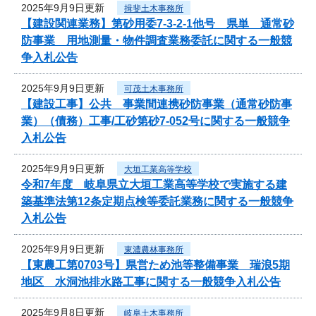
2025年9月9日更新
揖斐土木事務所
【建設関連業務】第砂用委7-3-2-1他号 県単 通常砂
防事業 用地測量・物件調査業務委託に関する一般競
争入札公告
2025年9月9日更新
可茂土木事務所
【建設工事】公共 事業間連携砂防事業（通常砂防事
業）（債務）工事/工砂第砂7-052号に関する一般競争
入札公告
2025年9月9日更新
大垣工業高等学校
令和7年度 岐阜県立大垣工業高等学校で実施する建
築基準法第12条定期点検等委託業務に関する一般競争
入札公告
2025年9月9日更新
東濃農林事務所
【東農工第0703号】県営ため池等整備事業 瑞浪5期
地区 水洞池排水路工事に関する一般競争入札公告
2025年9月8日更新
岐阜土木事務所