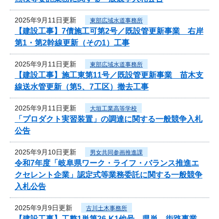
2025年9月11日更新
東部広域水道事務所
【建設工事】7債施工可第2号／既設管更新事業 右岸
第1・第2幹線更新（その1）工事
2025年9月11日更新
東部広域水道事務所
【建設工事】施工東第11号／既設管更新事業 苗木支
線送水管更新（第5、7工区）撤去工事
2025年9月11日更新
大垣工業高等学校
「プロダクト実習装置」の調達に関する一般競争入札
公告
2025年9月10日更新
男女共同参画推進課
令和7年度「岐阜県ワーク・ライフ・バランス推進エ
クセレント企業」認定式等業務委託に関する一般競争
入札公告
2025年9月9日更新
古川土木事務所
【建設工事】工整1単第26-K1他号 県単 街路事業