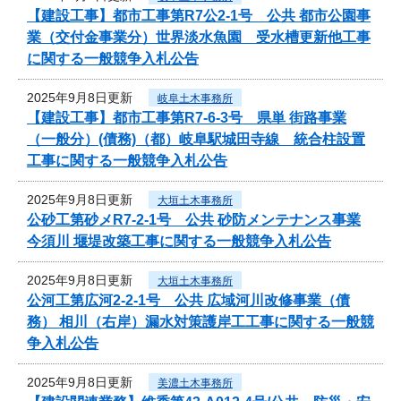
【建設工事】都市工事第R7公2-1号 公共 都市公園事
業（交付金事業分）世界淡水魚園 受水槽更新他工事
に関する一般競争入札公告
2025年9月8日更新
岐阜土木事務所
【建設工事】都市工事第R7-6-3号 県単 街路事業
（一般分）(債務)（都）岐阜駅城田寺線 統合柱設置
工事に関する一般競争入札公告
2025年9月8日更新
大垣土木事務所
公砂工第砂メR7-2-1号 公共 砂防メンテナンス事業
今須川 堰堤改築工事に関する一般競争入札公告
2025年9月8日更新
大垣土木事務所
公河工第広河2-2-1号 公共 広域河川改修事業（債
務） 相川（右岸）漏水対策護岸工工事に関する一般競
争入札公告
2025年9月8日更新
美濃土木事務所