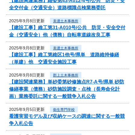
【建設関連業務】維委第43-A012-4号/公共 防災・安
全交付金（交通安全）道路標識点検業務委託
2025年9月8日更新
美濃土木事務所
【建設工事】維工第31-A010号/公共 防災・安全交付
金（交通安全）他（債務）自転車道線改良工事
2025年9月8日更新
美濃土木事務所
【建設工事】維工第維区1他号/県単 道路維持修繕
（単建）他 交通安全施設工事
2025年9月8日更新
郡上土木事務所
【建設関連業務】単砂委第砂修施点R7-A号/県単 砂防
修繕事業（債務）砂防施設調査・点検（長寿命化計
画）業務委託に関する一般競争入札公告
2025年9月5日更新
衛生専門学校
看護実習モデル及び収納ケースの調達に関する一般競
争入札公告