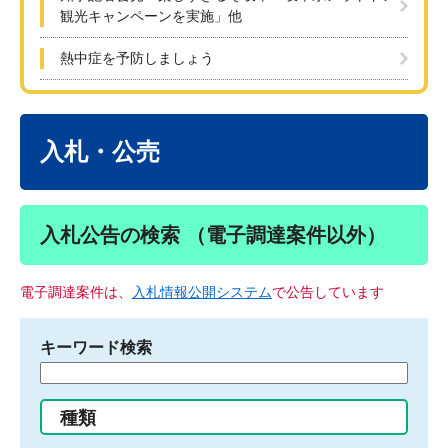
観光キャンペーンを実施」他
熱中症を予防しましょう
本
文
入札・公売
入札公告の検索 （電子調達案件以外）
電子調達案件は、
入札情報公開システム
で公告しています
キーワード検索
検
索
す
種類
る