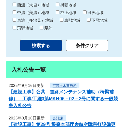
り
西濃（大垣）地域
揖斐地域
中濃（美濃）地域
郡上地域
可茂地域
東濃（多治見）地域
恵那地域
下呂地域
飛騨地域
県外
入札公告一覧
2025年9月16日更新
可茂土木事務所
【建設工事】公共 道路メンテナンス補助（橋梁補
修） 工事/工維3第MKH06－02－2号に関する一般競
争入札公告
2025年9月16日更新
会計課
【建設工事】第29号 警察本部庁舎航空障害灯設備更