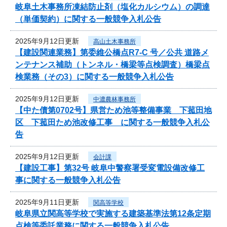
岐阜土木事務所凍結防止剤（塩化カルシウム）の調達
（単価契約）に関する一般競争入札公告
2025年9月12日更新
高山土木事務所
【建設関連業務】第委維公橋点R7-C 号／公共 道路メ
ンテナンス補助（トンネル・橋梁等点検調査）橋梁点
検業務（その3）に関する一般競争入札公告
2025年9月12日更新
中濃農林事務所
【中た債第0702号】県営ため池等整備事業 下菰田地
区 下菰田ため池改修工事 に関する一般競争入札公
告
2025年9月12日更新
会計課
【建設工事】第32号 岐阜中警察署受変電設備改修工
事に関する一般競争入札公告
2025年9月11日更新
関高等学校
岐阜県立関高等学校で実施する建築基準法第12条定期
点検等委託業務に関する一般競争入札公告