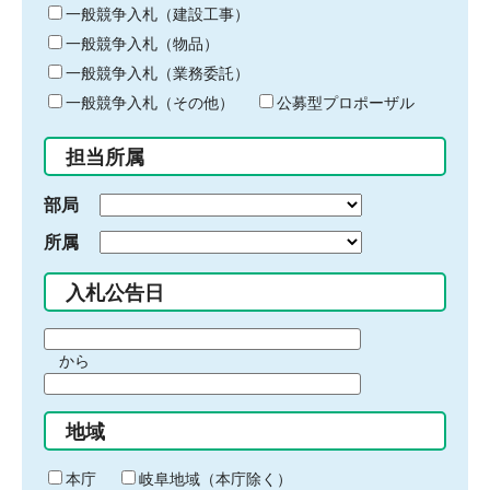
キ
一般競争入札（建設工事）
ー
一般競争入札（物品）
ワ
一般競争入札（業務委託）
ー
ド
一般競争入札（その他）
公募型プロポーザル
を
入
担当所属
力
部局
所属
入札公告日
期
から
間
期
の
間
始
地域
の
ま
終
り
わ
本庁
岐阜地域（本庁除く）