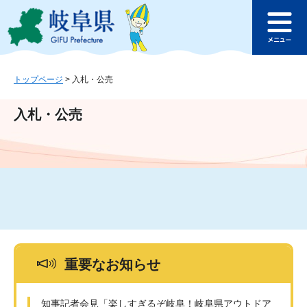
ペ
メ
このページの本文へ
ー
ニ
メ
ジ
ュ
ニ
の
ー
ュ
先
を
ー
頭
飛
トップページ
>
入札・公売
で
ば
す
し
入札・公売
。
て
本
文
へ
重要なお知らせ
知事記者会見「楽しすぎるぞ岐阜！岐阜県アウトドア