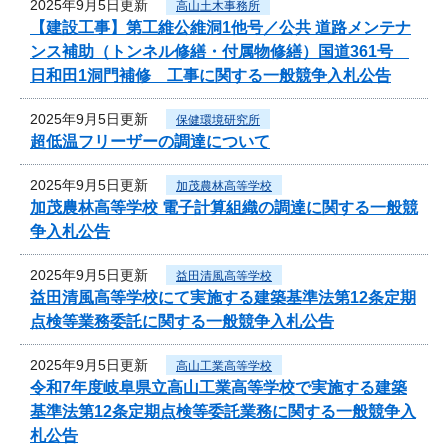
2025年9月5日更新
高山土木事務所
【建設工事】第工維公維洞1他号／公共 道路メンテナ
ンス補助（トンネル修繕・付属物修繕）国道361号
日和田1洞門補修 工事に関する一般競争入札公告
2025年9月5日更新
保健環境研究所
超低温フリーザーの調達について
2025年9月5日更新
加茂農林高等学校
加茂農林高等学校 電子計算組織の調達に関する一般競
争入札公告
2025年9月5日更新
益田清風高等学校
益田清風高等学校にて実施する建築基準法第12条定期
点検等業務委託に関する一般競争入札公告
2025年9月5日更新
高山工業高等学校
令和7年度岐阜県立高山工業高等学校で実施する建築
基準法第12条定期点検等委託業務に関する一般競争入
札公告