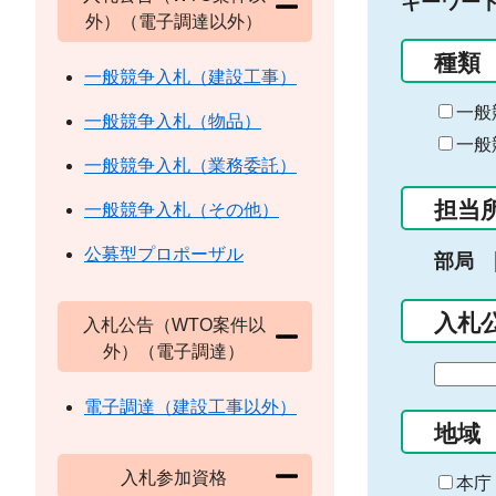
キーワー
外）（電子調達以外）
種類
一般競争入札（建設工事）
一般
一般競争入札（物品）
一般
一般競争入札（業務委託）
担当
一般競争入札（その他）
公募型プロポーザル
部局
入札
入札公告（WTO案件以
外）（電子調達）
期
間
電子調達（建設工事以外）
の
地域
始
入札参加資格
ま
本庁