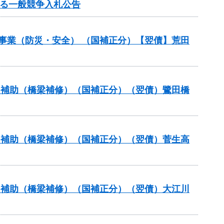
する一般競争入札公告
災事業（防災・安全） （国補正分）【翌債】荒田
ナンス補助（橋梁補修）（国補正分）（翌債）鷺田橋
ナンス補助（橋梁補修）（国補正分）（翌債）菅生高
ナンス補助（橋梁補修）（国補正分）（翌債）大江川