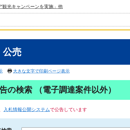
ア観光キャンペーンを実施」他
・公売
示
大きな文字で印刷ページ表示
告の検索 （電子調達案件以外）
、
入札情報公開システム
で公告しています