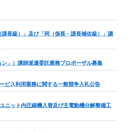
（課長級）」及び「同（係長・課長補佐級）」講
ョン」）講師派遣委託業務プロポーザル募集
サービス利用業務に関する一般競争入札公告
プユニット内圧縮機入替及び主電動機分解整備工