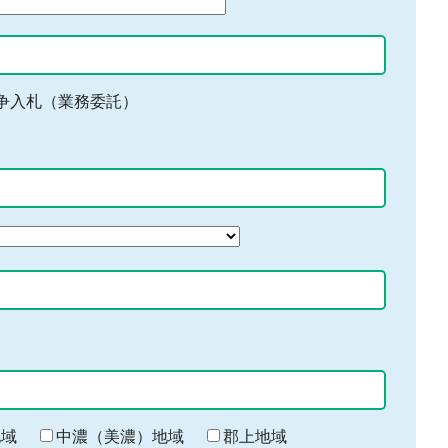
争入札（業務委託）
地域
中濃（美濃）地域
郡上地域