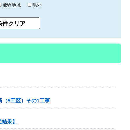
飛騨地域
県外
（5工区）その1工事
定結果】