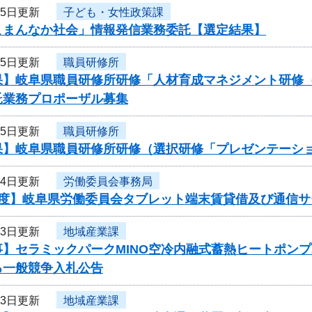
25日更新
子ども・女性政策課
こまんなか社会」情報発信業務委託【選定結果】
25日更新
職員研修所
果】岐阜県職員研修所研修「人材育成マネジメント研修
託業務プロポーザル募集
25日更新
職員研修所
果】岐阜県職員研修所研修（選択研修「プレゼンテーシ
24日更新
労働委員会事務局
年度】岐阜県労働委員会タブレット端末賃貸借及び通信
23日更新
地域産業課
事】セラミックパークMINO空冷内融式蓄熱ヒートポン
る一般競争入札公告
23日更新
地域産業課