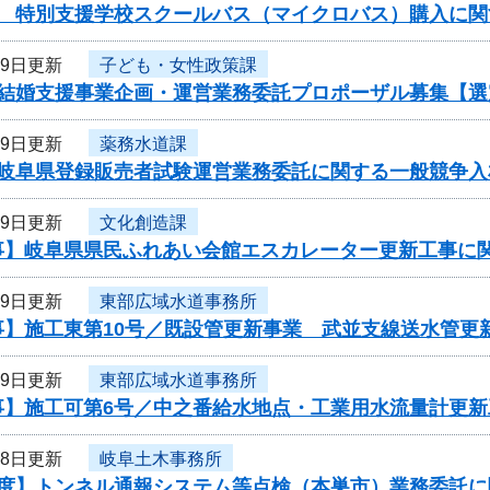
度 特別支援学校スクールバス（マイクロバス）購入に関
19日更新
子ども・女性政策課
度結婚支援事業企画・運営業務委託プロポーザル募集【選
19日更新
薬務水道課
度岐阜県登録販売者試験運営業務委託に関する一般競争入
19日更新
文化創造課
事】岐阜県県民ふれあい会館エスカレーター更新工事に
19日更新
東部広域水道事務所
事】施工東第10号／既設管更新事業 武並支線送水管更
19日更新
東部広域水道事務所
事】施工可第6号／中之番給水地点・工業用水流量計更新
18日更新
岐阜土木事務所
年度】トンネル通報システム等点検（本巣市）業務委託