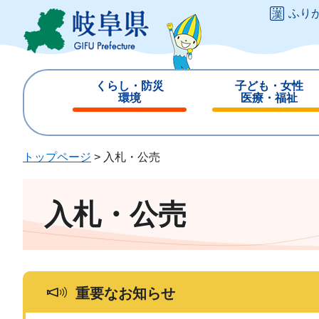
ペ
メ
ふり
ー
ニ
ジ
ュ
の
ー
先
を
くらし・防災
子ども・女性
頭
飛
環境
医療・福祉
で
ば
閉
閉
す
し
じ
じ
。
て
る
る
トップページ
>
入札・公売
本
文
へ
入札・公売
重要なお知らせ