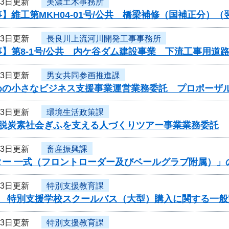
23日更新
美濃土木事務所
】維工第MKH04-01号/公共 橋梁補修（国補正分）
23日更新
長良川上流河川開発工事事務所
】第8-1号/公共 内ケ谷ダム建設事業 下流工事用道
23日更新
男女共同参画推進課
めの小さなビジネス支援事業運営業務委託 プロポーザ
23日更新
環境生活政策課
度脱炭素社会ぎふを支える人づくりツアー事業業務委託
23日更新
畜産振興課
ター 一式（フロントローダー及びベールグラブ附属）」
23日更新
特別支援教育課
度 特別支援学校スクールバス（大型）購入に関する一般
23日更新
特別支援教育課