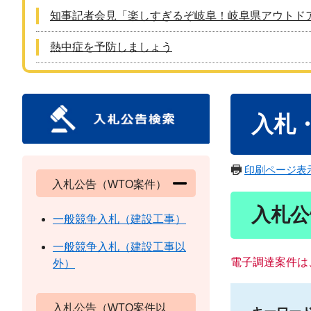
知事記者会見「楽しすぎるぞ岐阜！岐阜県アウトド
熱中症を予防しましょう
本
入札
文
印刷ページ表
入札公告（WTO案件）
入札公
一般競争入札（建設工事）
一般競争入札（建設工事以
電子調達案件は
外）
入札公告（WTO案件以