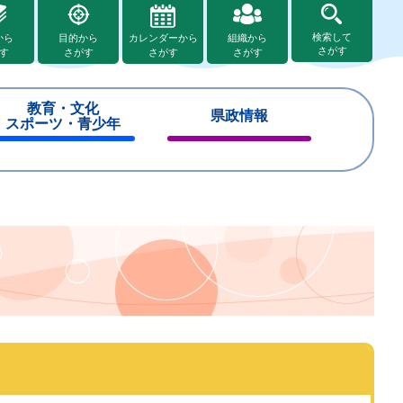
検索して
から
目的から
カレンダーから
組織から
さがす
す
さがす
さがす
さがす
教育・文化
県政情報
スポーツ・青少年
閉
閉
じ
じ
る
る