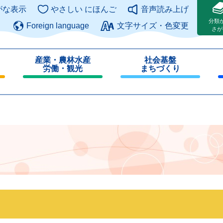
このページの本文へ
がな表示
やさしい にほんご
音声読み上げ
分類
Foreign language
文字サイズ・色変更
さが
産業・農林水産
社会基盤
労働・観光
まちづくり
閉
閉
じ
じ
る
る