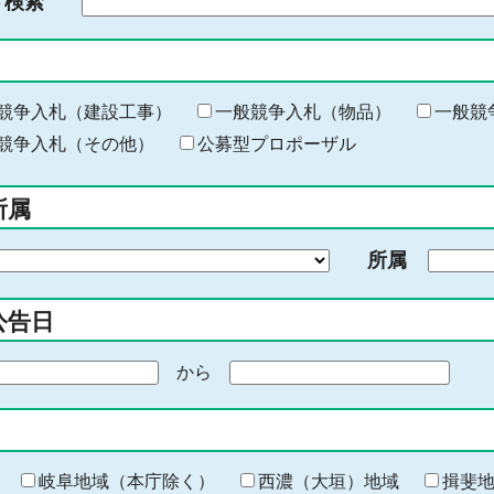
ド検索
検
索
す
る
キ
競争入札（建設工事）
一般競争入札（物品）
一般競
ー
競争入札（その他）
公募型プロポーザル
ワ
ー
所属
ド
を
所属
入
力
公告日
から
期
間
の
終
わ
岐阜地域（本庁除く）
西濃（大垣）地域
揖斐