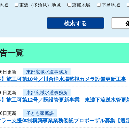
り
地域
東濃（多治見）地域
恵那地域
下呂地域
告一覧
26日更新
東部広域水道事務所
事】施工可第10号／川合浄水場監視カメラ設備更新工事
26日更新
東部広域水道事務所
事】施工可第12号／既設管更新事業 東濃下流送水管更新
26日更新
子ども家庭課
アラー支援体制構築事業業務委託プロポーザル募集【選