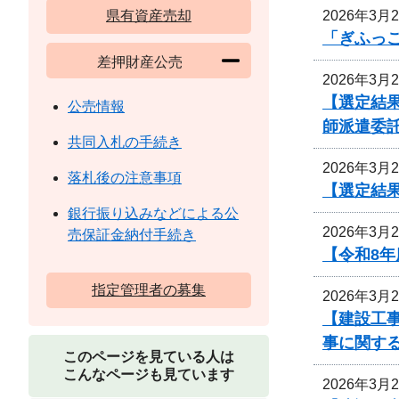
2026年3月
県有資産売却
「ぎふっ
差押財産公売
2026年3月
【選定結
公売情報
師派遣委
共同入札の手続き
2026年3月
落札後の注意事項
【選定結
銀行振り込みなどによる公
2026年3月
売保証金納付手続き
【令和8
指定管理者の募集
2026年3月
【建設工
事に関す
このページを見ている人は
こんなページも見ています
2026年3月