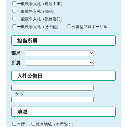
キ
一般競争入札（建設工事）
ー
一般競争入札（物品）
ワ
一般競争入札（業務委託）
ー
ド
一般競争入札（その他）
公募型プロポーザル
を
入
担当所属
力
部局
所属
入札公告日
期
から
間
期
の
間
始
地域
の
ま
終
り
わ
本庁
岐阜地域（本庁除く）