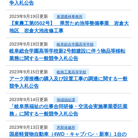
争入札公告
2023年9月19日更新
東濃農林事務所
【東農工第0502号】 県営ため池等整備事業 岩倉大
地区 岩倉大池改修工事
2023年9月19日更新
岐阜総合学園高等学校
岐阜総合学園高等学校新2号館建設に伴う物品等移転
業務に関する一般競争入札公告
2023年9月15日更新
岐南工業高等学校
アーク溶接機の購入及び設置工事の調達に関する一般
競争入札公告
2023年9月14日更新
地域福祉課
「岐阜県福祉の仕事合同研修・交流会実施事業委託業
務」に関する一般競争入札公告
2023年9月13日更新
恵那保健所
国産軽貨物自動車（4WD・キャブバン・新車）1台の