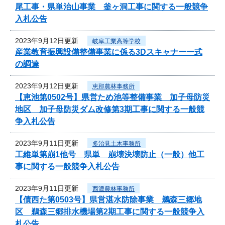
尾工事・県単治山事業 釜ヶ洞工事に関する一般競争
入札公告
2023年9月12日更新
岐阜工業高等学校
産業教育振興設備整備事業に係る3Dスキャナー一式
の調達
2023年9月12日更新
恵那農林事務所
【恵池第0502号】県営ため池等整備事業 加子母防災
地区 加子母防災ダム改修第3期工事に関する一般競
争入札公告
2023年9月11日更新
多治見土木事務所
工維単第崩1他号 県単 崩壊決壊防止（一般）他工
事に関する一般競争入札公告
2023年9月11日更新
西濃農林事務所
【債西た第0503号】県営湛水防除事業 鵜森三郷地
区 鵜森三郷排水機場第2期工事に関する一般競争入
札公告