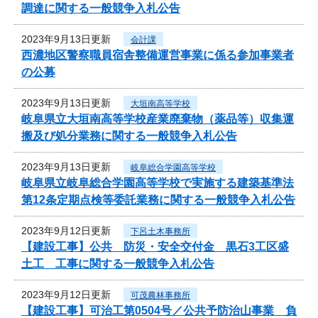
調達に関する一般競争入札公告
2023年9月13日更新
会計課
西濃地区警察職員宿舎整備運営事業に係る参加事業者
の公募
2023年9月13日更新
大垣南高等学校
岐阜県立大垣南高等学校産業廃棄物（薬品等）収集運
搬及び処分業務に関する一般競争入札公告
2023年9月13日更新
岐阜総合学園高等学校
岐阜県立岐阜総合学園高等学校で実施する建築基準法
第12条定期点検等委託業務に関する一般競争入札公告
2023年9月12日更新
下呂土木事務所
【建設工事】公共 防災・安全交付金 黒石3工区盛
土工 工事に関する一般競争入札公告
2023年9月12日更新
可茂農林事務所
【建設工事】可治工第0504号／公共予防治山事業 負