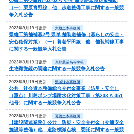
公維工第交維HT-02-02号 公共 通学路緊急対策補助
（一）栗原青野線 他 歩道整備工事に関する一般競
争入札公告
2023年9月19日更新
大垣土木事務所
県維工第舗補暮2号 県単 舗装道補修（暮らしの安全・
安心確保対策）（一）養老平田線 他 舗装補修工事
に関する一般競争入札公告
2023年9月19日更新
恵那農業高等学校
生物顕微鏡の調達に関する一般競争入札公告
2023年9月19日更新
流域浄水事務所
公共 社会資本整備総合交付金事業（防災・安全）
（重点）川島ポンプ場耐水化対策工事（第203-A-051
他号）に関する一般競争入札公告
2023年9月19日更新
可茂土木事務所
【建設関連業務】公共 防災・安全交付金（交通安全
施設等整備）他 道路標識点検 委託に関する一般競