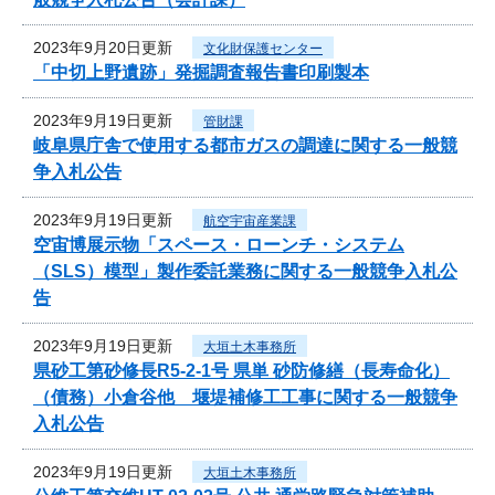
2023年9月20日更新
文化財保護センター
「中切上野遺跡」発掘調査報告書印刷製本
2023年9月19日更新
管財課
岐阜県庁舎で使用する都市ガスの調達に関する一般競
争入札公告
2023年9月19日更新
航空宇宙産業課
空宙博展示物「スペース・ローンチ・システム
（SLS）模型」製作委託業務に関する一般競争入札公
告
2023年9月19日更新
大垣土木事務所
県砂工第砂修長R5-2-1号 県単 砂防修繕（長寿命化）
（債務）小倉谷他 堰堤補修工工事に関する一般競争
入札公告
2023年9月19日更新
大垣土木事務所