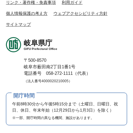
リンク・著作権・免責事項
利用ガイド
個人情報保護の考え方
ウェブアクセシビリティ方針
サイトマップ
岐阜県庁
GIFU Prefectural Office
〒500-8570
岐阜市薮田南2丁目1番1号
電話番号 058-272-1111（代表）
（法人番号4000020210005）
開庁時間
午前8時30分から午後5時15分まで
（土曜日、日曜日、祝
日、休日、年末年始（12月29日から1月3日）を除く）
※一部、開庁時間の異なる機関、施設があります。