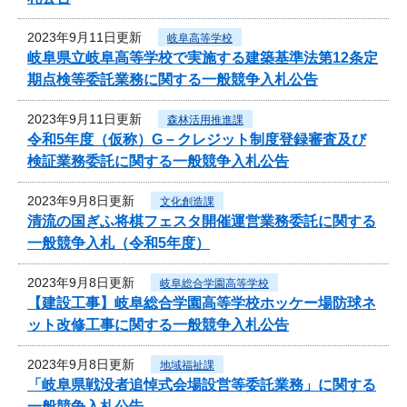
2023年9月11日更新
岐阜高等学校
岐阜県立岐阜高等学校で実施する建築基準法第12条定
期点検等委託業務に関する一般競争入札公告
2023年9月11日更新
森林活用推進課
令和5年度（仮称）G－クレジット制度登録審査及び
検証業務委託に関する一般競争入札公告
2023年9月8日更新
文化創造課
清流の国ぎふ将棋フェスタ開催運営業務委託に関する
一般競争入札（令和5年度）
2023年9月8日更新
岐阜総合学園高等学校
【建設工事】岐阜総合学園高等学校ホッケー場防球ネ
ット改修工事に関する一般競争入札公告
2023年9月8日更新
地域福祉課
「岐阜県戦没者追悼式会場設営等委託業務」に関する
一般競争入札公告