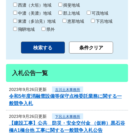
り
西濃（大垣）地域
揖斐地域
中濃（美濃）地域
郡上地域
可茂地域
東濃（多治見）地域
恵那地域
下呂地域
飛騨地域
県外
入札公告一覧
2023年9月26日更新
古川土木事務所
令和5年度消融雪設備等保守点検委託業務に関する一
般競争入札
2023年9月26日更新
下呂土木事務所
【建設工事】公共 防災・安全交付金 （仮称）黒石谷
橋A1橋台他 工事に関する一般競争入札公告