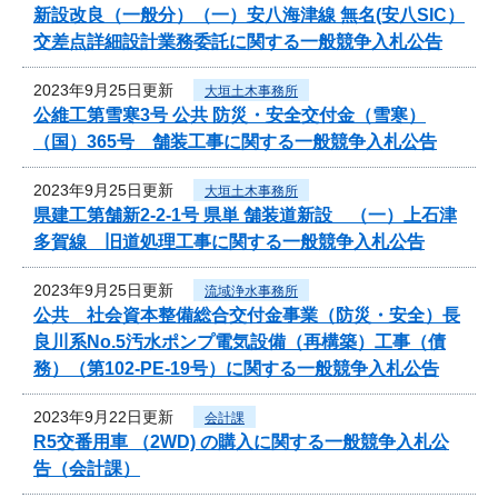
新設改良（一般分）（一）安八海津線 無名(安八SIC）
交差点詳細設計業務委託に関する一般競争入札公告
2023年9月25日更新
大垣土木事務所
公維工第雪寒3号 公共 防災・安全交付金（雪寒）
（国）365号 舗装工事に関する一般競争入札公告
2023年9月25日更新
大垣土木事務所
県建工第舗新2-2-1号 県単 舗装道新設 （一）上石津
多賀線 旧道処理工事に関する一般競争入札公告
2023年9月25日更新
流域浄水事務所
公共 社会資本整備総合交付金事業（防災・安全）長
良川系No.5汚水ポンプ電気設備（再構築）工事（債
務）（第102-PE-19号）に関する一般競争入札公告
2023年9月22日更新
会計課
R5交番用車 （2WD) の購入に関する一般競争入札公
告（会計課）