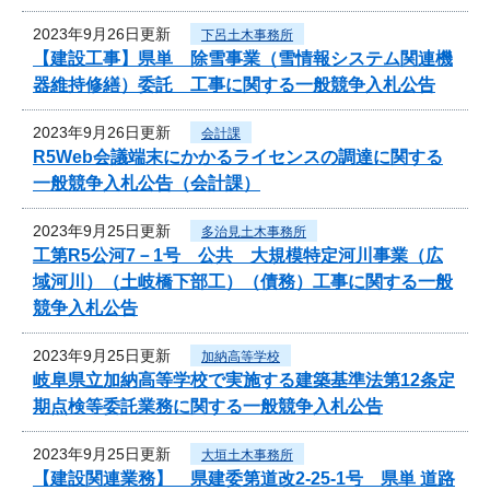
2023年9月26日更新
下呂土木事務所
【建設工事】県単 除雪事業（雪情報システム関連機
器維持修繕）委託 工事に関する一般競争入札公告
2023年9月26日更新
会計課
R5Web会議端末にかかるライセンスの調達に関する
一般競争入札公告（会計課）
2023年9月25日更新
多治見土木事務所
工第R5公河7－1号 公共 大規模特定河川事業（広
域河川）（土岐橋下部工）（債務）工事に関する一般
競争入札公告
2023年9月25日更新
加納高等学校
岐阜県立加納高等学校で実施する建築基準法第12条定
期点検等委託業務に関する一般競争入札公告
2023年9月25日更新
大垣土木事務所
【建設関連業務】 県建委第道改2-25-1号 県単 道路