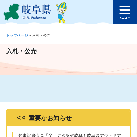
ペ
メ
このページの本文へ
ー
ニ
メ
ジ
ュ
ニ
の
ー
ュ
先
を
ー
頭
飛
トップページ
>
入札・公売
で
ば
す
し
入札・公売
。
て
本
文
へ
重要なお知らせ
知事記者会見「楽しすぎるぞ岐阜！岐阜県アウトドア