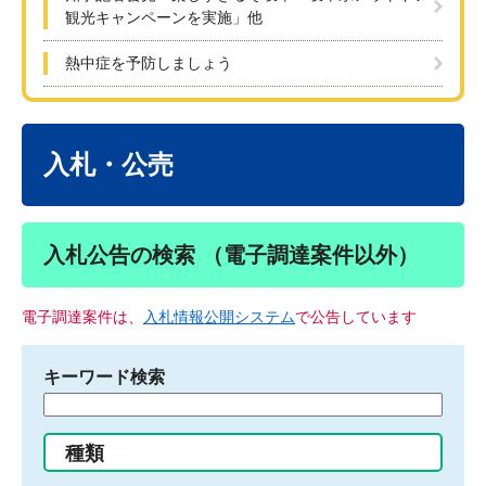
観光キャンペーンを実施」他
熱中症を予防しましょう
本
文
入札・公売
入札公告の検索 （電子調達案件以外）
電子調達案件は、
入札情報公開システム
で公告しています
キーワード検索
検
索
す
種類
る