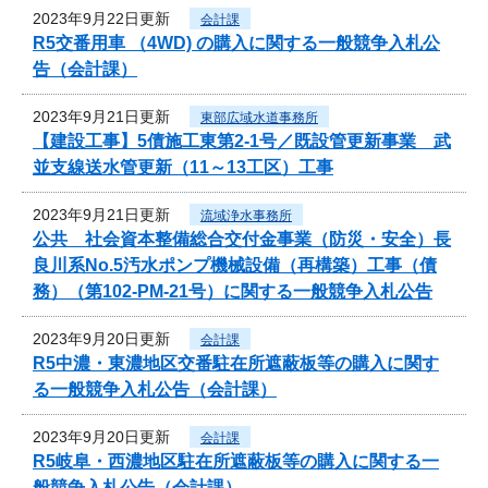
2023年9月22日更新
会計課
R5交番用車 （4WD) の購入に関する一般競争入札公
告（会計課）
2023年9月21日更新
東部広域水道事務所
【建設工事】5債施工東第2-1号／既設管更新事業 武
並支線送水管更新（11～13工区）工事
2023年9月21日更新
流域浄水事務所
公共 社会資本整備総合交付金事業（防災・安全）長
良川系No.5汚水ポンプ機械設備（再構築）工事（債
務）（第102-PM-21号）に関する一般競争入札公告
2023年9月20日更新
会計課
R5中濃・東濃地区交番駐在所遮蔽板等の購入に関す
る一般競争入札公告（会計課）
2023年9月20日更新
会計課
R5岐阜・西濃地区駐在所遮蔽板等の購入に関する一
般競争入札公告（会計課）