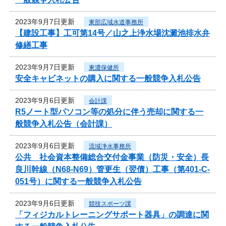
2023年9月7日更新
東部広域水道事務所
【建設工事】工可第14号／山之上浄水場沈澱池排水弁
修繕工事
2023年9月7日更新
東濃保健所
安全キャビネットの購入に関する一般競争入札公告
2023年9月6日更新
会計課
R5ノート型パソコン等の処分に伴う売却に関する一
般競争入札公告（会計課）
2023年9月6日更新
流域浄水事務所
公共 社会資本整備総合交付金事業（防災・安全）長
良川幹線（N68-N69）管更生（翌債）工事（第401-C-
051号）に関する一般競争入札公告
2023年9月6日更新
競技スポーツ課
「フィジカルトレーニングサポート器具」の調達に関