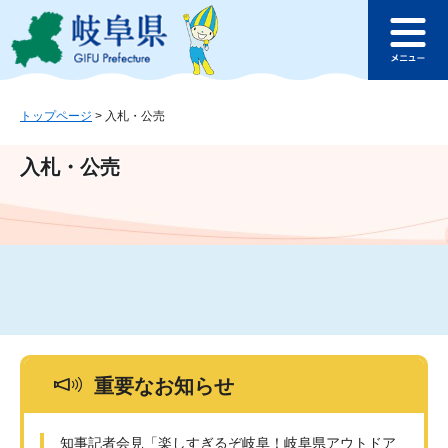
ペ
メ
このページの本文へ
ー
ニ
メ
ジ
ュ
ニ
の
ー
ュ
先
を
ー
頭
飛
トップページ
>
入札・公売
で
ば
す
し
入札・公売
。
て
本
文
へ
重要なお知らせ
知事記者会見「楽しすぎるぞ岐阜！岐阜県アウトドア