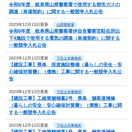
令和6年度 岐阜県山県警察署で使用する都市ガスの
調達（単価契約）に関する一般競争入札公告
2023年12月13日更新
山県警察署
令和6年度 岐阜県山県警察署伊自良警察官駐在所以
下4施設で使用する電気の調達（単価契約）に関する
一般競争入札公告
2023年12月12日更新
下呂土木事務所
【建設工事】県単 現道施設整備（暮らしの安全・安
心確保対策費）（債務）工事に関する一般競争入札公
告
2023年12月12日更新
下呂土木事務所
【建設工事】工維第舗補暮2号 県単 舗装道補修
（暮らしの安全・安心確保対策費）（債務）工事に関
する一般競争入札公告
2023年12月12日更新
下呂土木事務所
【建設工事】工維第舗補暮1号 県単 舗装道補修