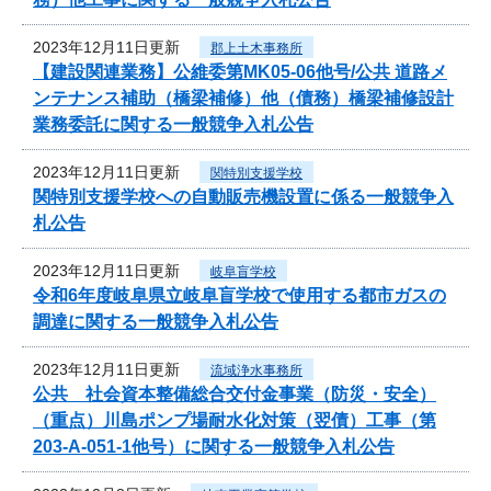
2023年12月11日更新
郡上土木事務所
【建設関連業務】公維委第MK05-06他号/公共 道路メ
ンテナンス補助（橋梁補修）他（債務）橋梁補修設計
業務委託に関する一般競争入札公告
2023年12月11日更新
関特別支援学校
関特別支援学校への自動販売機設置に係る一般競争入
札公告
2023年12月11日更新
岐阜盲学校
令和6年度岐阜県立岐阜盲学校で使用する都市ガスの
調達に関する一般競争入札公告
2023年12月11日更新
流域浄水事務所
公共 社会資本整備総合交付金事業（防災・安全）
（重点）川島ポンプ場耐水化対策（翌債）工事（第
203-A-051-1他号）に関する一般競争入札公告