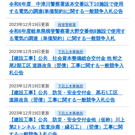
令和6年度 中津川警察署坂本交番以下10施設で使用
する電気の調達(単価契約)に関する一般競争入札公告
2023年12月19日更新
揖斐警察署
令和6年度岐阜県揖斐警察署大野交番他9施設で使用す
る電気の調達（単価契約）に関する一般競争入札
2023年12月19日更新
下呂土木事務所
【建設工事】公共 社会資本整備総合交付金 他 蛇之
尾2期工区 道路改良（翌債）工事に関する一般競争入
札公告
2023年12月19日更新
下呂土木事務所
【建設工事】公共 防災・安全交付金 黒石1工区
道路改良（翌債）工事に関する一般競争入札公告
2023年12月19日更新
下呂土木事務所
【建設工事】公共 防災・安全交付金他（仮称）川上
第2トンネル（監査歩廊・縁石工）（翌債）工事に関
する一般競争入札公告