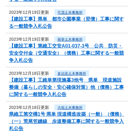
2023年12月19日更新
可茂土木事務所
【建設工事】県単 都市公園事業（翌債）工事に関す
る一般競争入札公告
2023年12月19日更新
揖斐土木事務所
【建設工事】第維工交安A01-037-3号 公共 防災・
安全交付金（交通安全）（債務）工事に関する一般競
争入札公告
2023年12月18日更新
多治見土木事務所
【建設工事】工維単第現施暮3他号 県単 現道施設
整備（暮らしの安全・安心確保対策）他（債務）工事
に関する一般競争入札公告
2023年12月18日更新
大垣土木事務所
県維工第交構1号 県単 現道構造改築（一般）（債務）
（一）荒尾笠縫線 歩道整備工事に関する一般競争入
札公告