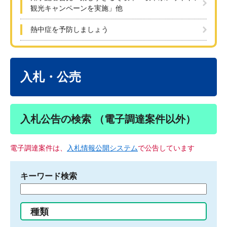
観光キャンペーンを実施」他
熱中症を予防しましょう
本
文
入札・公売
入札公告の検索 （電子調達案件以外）
電子調達案件は、
入札情報公開システム
で公告しています
キーワード検索
検
索
す
種類
る