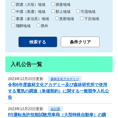
り
西濃（大垣）地域
揖斐地域
中濃（美濃）地域
郡上地域
可茂地域
東濃（多治見）地域
恵那地域
下呂地域
飛騨地域
県外
入札公告一覧
2023年12月22日更新
森林文化アカデミー
令和6年度森林文化アカデミー及び森林研究所で使用
する電気の調達（単価契約）に関する一般競争入札公
告
2023年12月22日更新
会計課
R5運転免許技能試験用車両（大型特殊自動車）の購