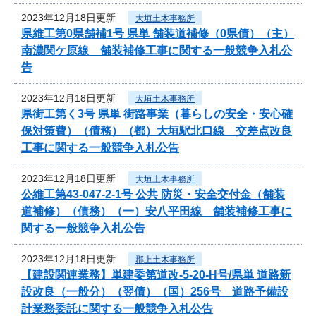
2023年12月18日更新
大垣土木事務所
県維工第0県舗補1号 県単 舗装道補修（0県債）（主）
南濃関ケ原線 舗装補修工事に関する一般競争入札公
告
2023年12月18日更新
大垣土木事務所
県街工第く3号 県単 街路事業（暮らしの安全・安心確
保対策費）（債務）（都）大垣駅北口線 交差点改良
工事に関する一般競争入札公告
2023年12月18日更新
大垣土木事務所
公維工第43-047-2-1号 公共 防災・安全交付金（舗装
道補修）（債務）（一）安八平田線 舗装補修工事に
関する一般競争入札公告
2023年12月18日更新
郡上土木事務所
【建設関連業務】単建委第道改-5-20-H号/県単 道路新
設改良（一般分）（翌債）（国）256号 道路予備設
計業務委託に関する一般競争入札公告