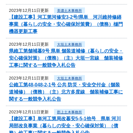
2023年12月11日更新
美濃土木事務所
【建設工事】河工第河修安3-2号/県単 河川維持修繕
事業（暮らしの安全・安心確保対策費）（債務）樋門
機器更新工事
2023年12月11日更新
大垣土木事務所
県維工第舗補暮9号 県単 舗装道補修（暮らしの安全・
安心確保対策）（債務）（主）大垣一宮線 舗装補修
工事に関する一般競争入札公告
2023年12月11日更新
大垣土木事務所
公維工第48-048-2-1号 公共 防災・安全交付金（舗装
道補修）（債務）（主）北方多度線 舗装補修工事に
関する一般競争入札公告
2023年12月11日更新
郡上土木事務所
【建設工事】単河工第局改暮安5-5-1他号 県単 河川
局部改良事業（暮らしの安全・安心確保対策）（債
務）他工事に関する一般競争入札公告