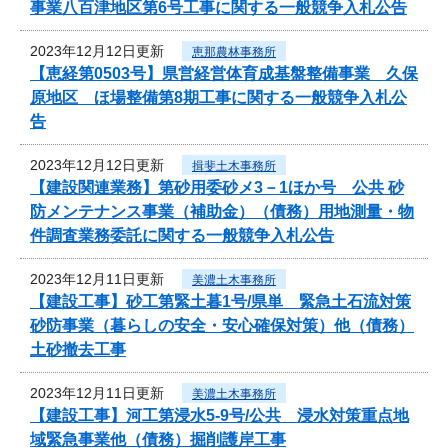
事業八百津地区第6号工事に関する一般競争入札公告
2023年12月12日更新
恵那農林事務所
【恵経第0503号】県営経営体育成基盤整備事業 久保
原地区 ほ場整備第8期工事に関する一般競争入札公
告
2023年12月12日更新
揖斐土木事務所
【建設関連業務】第砂用委砂メ3－1ほか号 公共 砂
防メンテナンス事業（補助金）（債務）用地測量・物
件調査業務委託に関する一般競争入札公告
2023年12月11日更新
美濃土木事務所
【建設工事】砂工第緊土暮1号/県単 緊急土石流対策
砂防事業（暮らしの安全・安心確保対策）他（債務）
土砂撤去工事
2023年12月11日更新
美濃土木事務所
【建設工事】河工第浸水5-9号/公共 浸水対策重点地
域緊急事業他（債務）掘削護岸工事