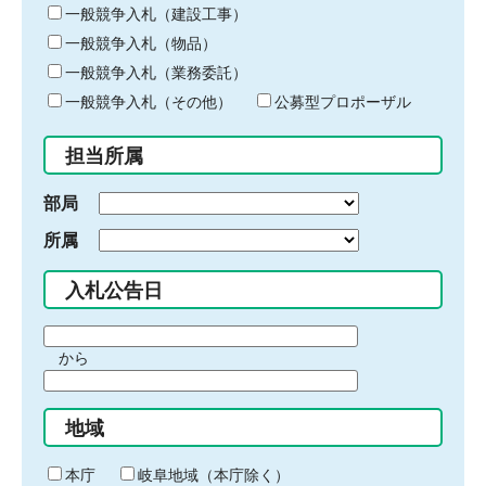
キ
一般競争入札（建設工事）
ー
一般競争入札（物品）
ワ
一般競争入札（業務委託）
ー
ド
一般競争入札（その他）
公募型プロポーザル
を
入
担当所属
力
部局
所属
入札公告日
期
から
間
期
の
間
始
地域
の
ま
終
り
わ
本庁
岐阜地域（本庁除く）