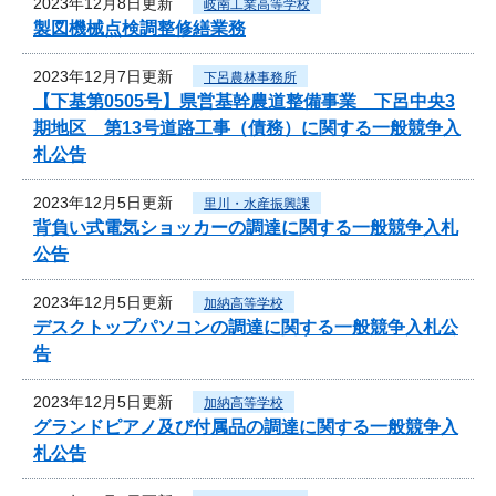
2023年12月8日更新
岐南工業高等学校
製図機械点検調整修繕業務
2023年12月7日更新
下呂農林事務所
【下基第0505号】県営基幹農道整備事業 下呂中央3
期地区 第13号道路工事（債務）に関する一般競争入
札公告
2023年12月5日更新
里川・水産振興課
背負い式電気ショッカーの調達に関する一般競争入札
公告
2023年12月5日更新
加納高等学校
デスクトップパソコンの調達に関する一般競争入札公
告
2023年12月5日更新
加納高等学校
グランドピアノ及び付属品の調達に関する一般競争入
札公告