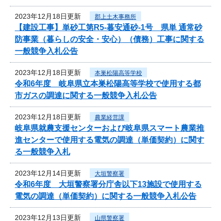
2023年12月18日更新
郡上土木事務所
【建設工事】単砂工第R5-暮安通砂-1号 県単 通常砂
防事業（暮らしの安全・安心）（債務）工事に関する
一般競争入札公告
2023年12月18日更新
本巣松陽高等学校
令和6年度 岐阜県立本巣松陽高等学校で使用する都
市ガスの調達に関する一般競争入札公告
2023年12月18日更新
農業経営課
岐阜県就農支援センターおよび岐阜県スマート農業推
進センターで使用する電気の調達（単価契約）に関す
る一般競争入札
2023年12月14日更新
大垣警察署
令和6年度 大垣警察署分庁舎以下13施設で使用する
電気の調達（単価契約）に関する一般競争入札公告
2023年12月13日更新
山県警察署