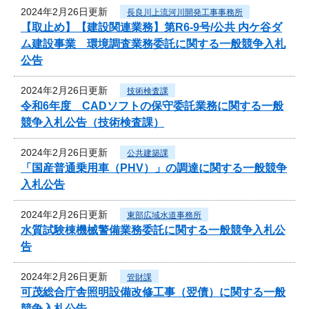
2024年2月26日更新
長良川上流河川開発工事事務所
【取止め】【建設関連業務】第R6-9号/公共 内ケ谷ダ
ム建設事業 環境調査業務委託に関する一般競争入札
公告
2024年2月26日更新
技術検査課
令和6年度 CADソフトの保守委託業務に関する一般
競争入札公告（技術検査課）
2024年2月26日更新
公共建築課
「国産普通乗用車（PHV）」の調達に関する一般競争
入札公告
2024年2月26日更新
東部広域水道事務所
水質試験棟機械警備業務委託に関する一般競争入札公
告
2024年2月26日更新
管財課
可茂総合庁舎照明設備改修工事（翌債）に関する一般
競争入札公告