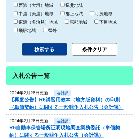
り
西濃（大垣）地域
揖斐地域
中濃（美濃）地域
郡上地域
可茂地域
東濃（多治見）地域
恵那地域
下呂地域
飛騨地域
県外
入札公告一覧
2024年2月28日更新
会計課
【再度公告】R6講習用教本（地方版資料）の印刷
（単価契約）に関する一般競争入札公告（会計課）
2024年2月28日更新
会計課
R6自動車保管場所証明現地調査業務委託（単価契
約）に関する一般競争入札公告（会計課）