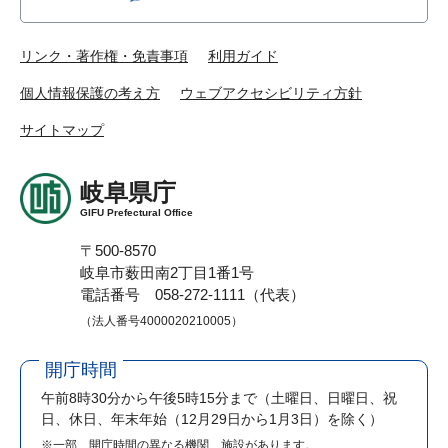
リンク・著作権・免責事項
利用ガイド
個人情報保護の考え方
ウェブアクセシビリティ方針
サイトマップ
岐阜県庁
GIFU Prefectural Office
〒500-8570
岐阜市薮田南2丁目1番1号
電話番号 058-272-1111（代表）
（法人番号4000020210005）
開庁時間
午前8時30分から午後5時15分まで
（土曜日、日曜日、祝
日、休日、年末年始（12月29日から1月3日）を除く）
※一部、開庁時間の異なる機関、施設があります。