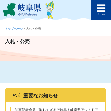
ペ
メ
このページの本文へ
ー
ニ
メ
ジ
ュ
ニ
の
ー
ュ
先
を
ー
頭
飛
トップページ
>
入札・公売
で
ば
す
し
入札・公売
。
て
本
文
へ
重要なお知らせ
知事記者会見「楽しすぎるぞ岐阜！岐阜県アウトドア