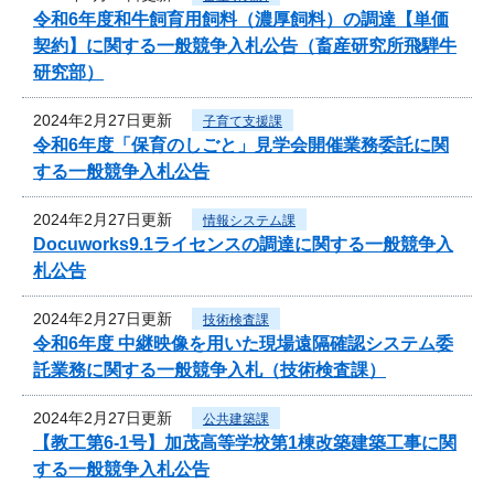
令和6年度和牛飼育用飼料（濃厚飼料）の調達【単価
契約】に関する一般競争入札公告（畜産研究所飛騨牛
研究部）
2024年2月27日更新
子育て支援課
令和6年度「保育のしごと」見学会開催業務委託に関
する一般競争入札公告
2024年2月27日更新
情報システム課
Docuworks9.1ライセンスの調達に関する一般競争入
札公告
2024年2月27日更新
技術検査課
令和6年度 中継映像を用いた現場遠隔確認システム委
託業務に関する一般競争入札（技術検査課）
2024年2月27日更新
公共建築課
【教工第6-1号】加茂高等学校第1棟改築建築工事に関
する一般競争入札公告