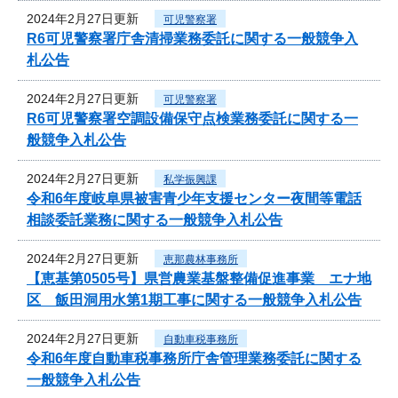
2024年2月27日更新
可児警察署
R6可児警察署庁舎清掃業務委託に関する一般競争入
札公告
2024年2月27日更新
可児警察署
R6可児警察署空調設備保守点検業務委託に関する一
般競争入札公告
2024年2月27日更新
私学振興課
令和6年度岐阜県被害青少年支援センター夜間等電話
相談委託業務に関する一般競争入札公告
2024年2月27日更新
恵那農林事務所
【恵基第0505号】県営農業基盤整備促進事業 エナ地
区 飯田洞用水第1期工事に関する一般競争入札公告
2024年2月27日更新
自動車税事務所
令和6年度自動車税事務所庁舎管理業務委託に関する
一般競争入札公告