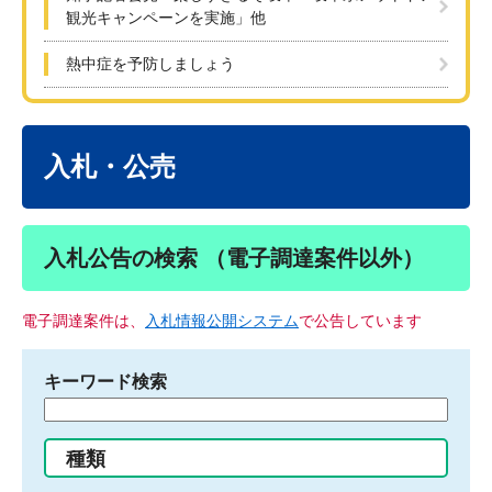
観光キャンペーンを実施」他
熱中症を予防しましょう
本
文
入札・公売
入札公告の検索 （電子調達案件以外）
電子調達案件は、
入札情報公開システム
で公告しています
キーワード検索
検
索
す
種類
る