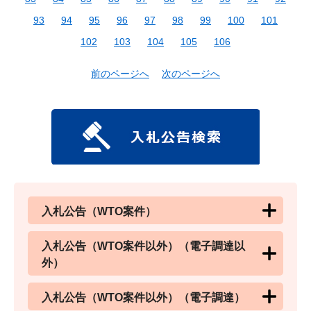
93
94
95
96
97
98
99
100
101
102
103
104
105
106
前のページへ
次のページへ
入札公告（WTO案件）
入札公告（WTO案件以外）（電子調達以
外）
入札公告（WTO案件以外）（電子調達）