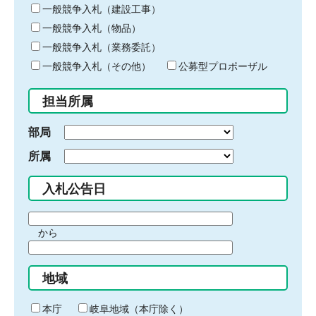
キ
一般競争入札（建設工事）
ー
一般競争入札（物品）
ワ
一般競争入札（業務委託）
ー
ド
一般競争入札（その他）
公募型プロポーザル
を
入
担当所属
力
部局
所属
入札公告日
期
から
間
期
の
間
始
地域
の
ま
終
り
わ
本庁
岐阜地域（本庁除く）