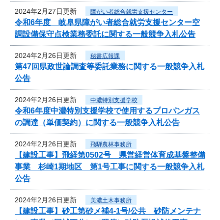
2024年2月27日更新
障がい者総合就労支援センター
令和6年度 岐阜県障がい者総合就労支援センター空
調設備保守点検業務委託に関する一般競争入札公告
2024年2月26日更新
秘書広報課
第47回県政世論調査等委託業務に関する一般競争入札
公告
2024年2月26日更新
中濃特別支援学校
令和6年度中濃特別支援学校で使用するプロパンガス
の調達（単価契約）に関する一般競争入札公告
2024年2月26日更新
飛騨農林事務所
【建設工事】飛経第0502号 県営経営体育成基盤整備
事業 杉崎1期地区 第1号工事に関する一般競争入札
公告
2024年2月26日更新
美濃土木事務所
【建設工事】砂工第砂メ補4-1号/公共 砂防メンテナ