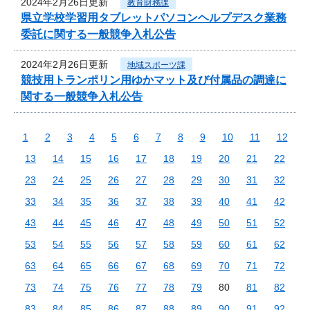
2024年2月26日更新
教育財務課
県立学校学習用タブレットパソコンヘルプデスク業務
委託に関する一般競争入札公告
2024年2月26日更新
地域スポーツ課
競技用トランポリン用ゆかマット及び付属品の調達に
関する一般競争入札公告
1
2
3
4
5
6
7
8
9
10
11
12
13
14
15
16
17
18
19
20
21
22
23
24
25
26
27
28
29
30
31
32
33
34
35
36
37
38
39
40
41
42
43
44
45
46
47
48
49
50
51
52
53
54
55
56
57
58
59
60
61
62
63
64
65
66
67
68
69
70
71
72
73
74
75
76
77
78
79
80
81
82
83
84
85
86
87
88
89
90
91
92