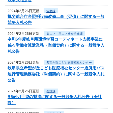
2024年2月26日更新
管財課
揖斐総合庁舎照明設備改修工事（翌債）に関する一般
競争入札公告
2024年2月26日更新
省エネ・再エネ社会推進課
令和6年度岐阜県環境学習コーディネート支援事業に
係る労働者派遣業務（単価契約）に関する一般競争入
札公告
2024年2月26日更新
希望が丘こども医療福祉センター
岐阜県立希望が丘こども医療福祉センター通所用バス
運行管理業務委託（単価契約）に関する一般競争入札
公告
2024年2月26日更新
会計課
R6耐刃手袋の製造に関する一般競争入札公告（会計
課）