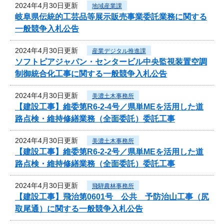
2024年4月30日更新
地域産業課
岐阜県伝統的工芸品等展示販売事業委託業務に関する
一般競争入札公告
2024年4月30日更新
産業デジタル推進課
ソフトピアジャパン・センタービル中央監視装置空調
制御統合化工事に関する一般競争入札公告
2024年4月30日更新
美濃土木事務所
【建設工事】維委第R6-2-4号／県単MEを活用した道
路点検・維持修繕業務（全面委託）委託工事
2024年4月30日更新
美濃土木事務所
【建設工事】維委第R6-2-2号／県単MEを活用した道
路点検・維持修繕業務（全面委託）委託工事
2024年4月30日更新
飛騨農林事務所
【建設工事】飛治第0601号 公共 予防治山工事（尻
取尾通）に関する一般競争入札公告