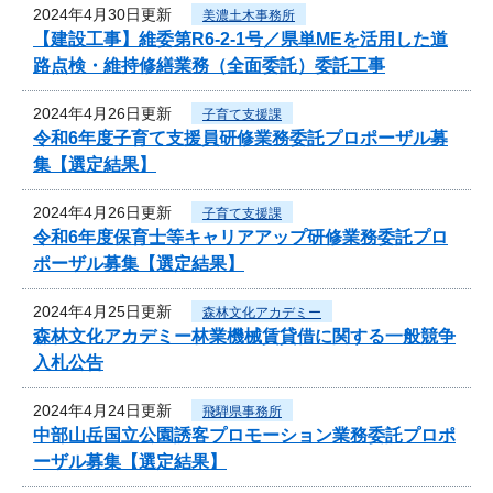
2024年4月30日更新
美濃土木事務所
【建設工事】維委第R6-2-1号／県単MEを活用した道
路点検・維持修繕業務（全面委託）委託工事
2024年4月26日更新
子育て支援課
令和6年度子育て支援員研修業務委託プロポーザル募
集【選定結果】
2024年4月26日更新
子育て支援課
令和6年度保育士等キャリアアップ研修業務委託プロ
ポーザル募集【選定結果】
2024年4月25日更新
森林文化アカデミー
森林文化アカデミー林業機械賃貸借に関する一般競争
入札公告
2024年4月24日更新
飛騨県事務所
中部山岳国立公園誘客プロモーション業務委託プロポ
ーザル募集【選定結果】