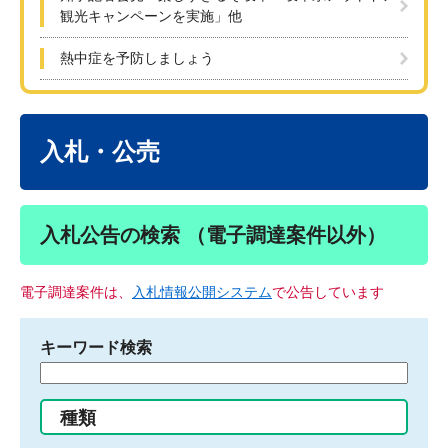
観光キャンペーンを実施」他
熱中症を予防しましょう
本
文
入札・公売
入札公告の検索 （電子調達案件以外）
電子調達案件は、
入札情報公開システム
で公告しています
キーワード検索
検
索
す
種類
る