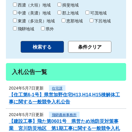
り
西濃（大垣）地域
揖斐地域
中濃（美濃）地域
郡上地域
可茂地域
東濃（多治見）地域
恵那地域
下呂地域
飛騨地域
県外
入札公告一覧
2024年5月7日更新
住宅課
【住工第6-1号】県営加野住宅H13,H14,H15棟解体工
事に関する一般競争入札公告
2024年5月7日更新
飛騨農林事務所
【建設工事】飛た第0601号 県営ため池防災対策事
業 宮川防災地区 第1期工事に関する一般競争入札