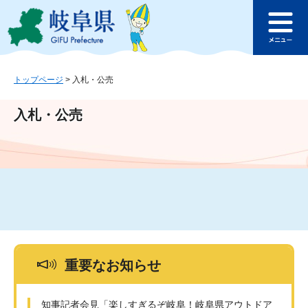
ペ
メ
このページの本文へ
ー
ニ
メ
ジ
ュ
ニ
の
ー
ュ
先
を
ー
頭
飛
トップページ
>
入札・公売
で
ば
す
し
入札・公売
。
て
本
文
へ
重要なお知らせ
知事記者会見「楽しすぎるぞ岐阜！岐阜県アウトドア