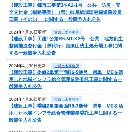
【建設工事】都市工事第34-A2-1号 公共 防災・安
全交付金（街路事業）（都）岐阜駅城田寺線道路改良
工事（その1） に関する一般競争入札公告
2024年4月30日更新
古川土木事務所
【建設工事】工建1公第R6-M1-K2号 公共 地方創生
整備推進交付金（県代行）西漆山残土処分場工事に関
する一般競争入札公告
2024年4月30日更新
古川土木事務所
【建設工事】委維2単第全面R6-5他号 県単 MEを活
用した地域インフラ総合管理業務委託工事に関する一
般競争入札公告
2024年4月30日更新
古川土木事務所
【建設工事】委維2単第全面R6-3他号 県単 MEを活
用した地域インフラ総合管理業務委託工事に関する一
般競争入札公告