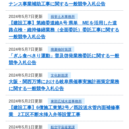
ナンス事業補助工事に関する一般競争入札公告
2024年5月7日更新
揖斐土木事務所
【建設工事】第維委道維A号 県単 MEを活用した道
路点検・維持修繕業務（全面委託）委託工事に関する
一般競争入札公告
2024年5月7日更新
廃棄物対策課
「ぎふ食べきり運動」普及啓発業務委託に関する一般
競争入札公告
2024年5月2日更新
文化創造課
大阪・関西万博における岐阜県催事実施計画策定業務
に関する一般競争入札公告
2024年5月2日更新
東部広域水道事務所
【建設工事】6債施工東第2号／既設送水管内面補修事
業 2工区不断水挿入弁等設置工事
2024年5月1日更新
航空宇宙産業課