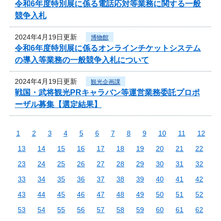
令和6年度特別展に係る電話応対等業務に関する一般
競争入札
2024年4月19日更新
博物館
令和6年度特別展に係るオンラインチケットシステム
の導入等業務の一般競争入札について
2024年4月19日更新
観光企画課
戦国・武将観光PRキャラバン等運営業務委託プロポ
ーザル募集【選定結果】
1
2
3
4
5
6
7
8
9
10
11
12
13
14
15
16
17
18
19
20
21
22
23
24
25
26
27
28
29
30
31
32
33
34
35
36
37
38
39
40
41
42
43
44
45
46
47
48
49
50
51
52
53
54
55
56
57
58
59
60
61
62