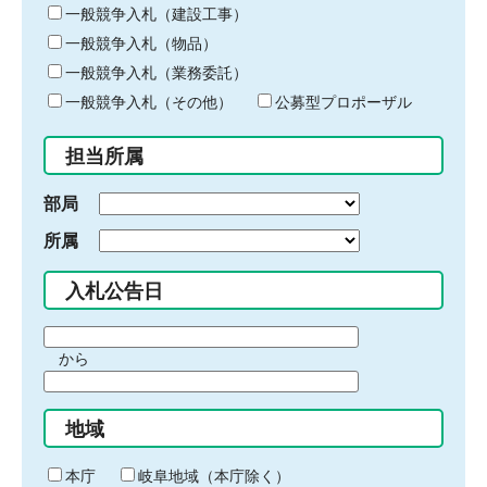
キ
一般競争入札（建設工事）
ー
一般競争入札（物品）
ワ
一般競争入札（業務委託）
ー
ド
一般競争入札（その他）
公募型プロポーザル
を
入
担当所属
力
部局
所属
入札公告日
期
から
間
期
の
間
始
地域
の
ま
終
り
わ
本庁
岐阜地域（本庁除く）