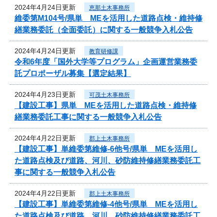
2024年4月24日更新
恵那土木事務所
維委第M104号/県単 MEを活用した道路点検・維持修
繕業務委託（全面委託）に関する一般競争入札公告
2024年4月24日更新
教育研修課
令和6年度「国外大学等プログラム」企画運営業務委
託プロポーザル募集【選定結果】
2024年4月23日更新
可茂土木事務所
【建設工事】県単 MEを活用した道路点検・維持修
繕業務委託工事に関する一般競争入札公告
2024年4月22日更新
郡上土木事務所
【建設工事】単維委第維修‐6他号/県単 MEを活用し
た道路点検及び道路、河川、砂防維持修繕業務委託工
事に関する一般競争入札公告
2024年4月22日更新
郡上土木事務所
【建設工事】単維委第維修‐4他号/県単 MEを活用し
た道路点検及び道路、河川、砂防維持修繕業務委託工