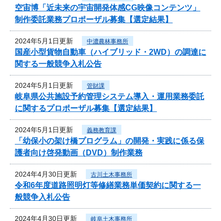
空宙博「近未来の宇宙開発体感CG映像コンテンツ」
制作委託業務プロポーザル募集【選定結果】
2024年5月1日更新
中濃農林事務所
国産小型貨物自動車（ハイブリッド・2WD）の調達に
関する一般競争入札公告
2024年5月1日更新
管財課
岐阜県公共施設予約管理システム導入・運用業務委託
に関するプロポーザル募集【選定結果】
2024年5月1日更新
義務教育課
「幼保小の架け橋プログラム」の開発・実践に係る保
護者向け啓発動画（DVD）制作業務
2024年4月30日更新
古川土木事務所
令和6年度道路照明灯等修繕業務単価契約に関する一
般競争入札公告
2024年4月30日更新
岐阜土木事務所