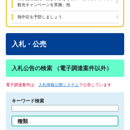
観光キャンペーンを実施」他
熱中症を予防しましょう
本
文
入札・公売
入札公告の検索 （電子調達案件以外）
電子調達案件は、
入札情報公開システム
で公告しています
キーワード検索
検
索
す
種類
る