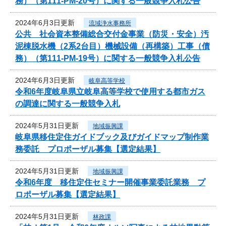
務）（第111-PM-20号）に関する一般競争入札公告
2024年6月3日更新
流域浄水事務所
公共 社会資本整備総合交付金事業（防災・安全）汚
泥棟脱水機（2系2台目）機械設備（再構築）工事（債
務）（第111-PM-19号）に関する一般競争入札公告
2024年6月3日更新
岐阜高等学校
令和6年度岐阜県立岐阜高等学校で使用する都市ガス
の調達に関する一般競争入札
2024年5月31日更新
地域振興課
岐阜県移住定住ガイドブック及びガイドマップ制作業
務委託 プロポーザル募集【選定結果】
2024年5月31日更新
地域振興課
令和6年度 移住定住セミナー開催事業委託業務 プ
ロポーザル募集【選定結果】
2024年5月31日更新
林政課