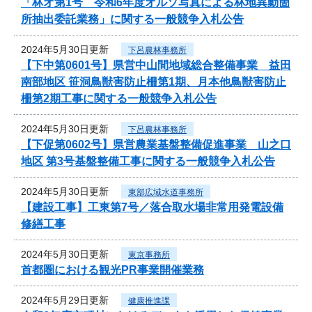
「林オ第1号 令和6年度オルソ写真による林地異動箇
所抽出委託業務」に関する一般競争入札公告
2024年5月30日更新
下呂農林事務所
【下中第0601号】県営中山間地域総合整備事業 益田
南部地区 笹洞鳥獣害防止柵第1期、月本他鳥獣害防止
柵第2期工事に関する一般競争入札公告
2024年5月30日更新
下呂農林事務所
【下促第0602号】県営農業基盤整備促進事業 山之口
地区 第3号基盤整備工事に関する一般競争入札公告
2024年5月30日更新
東部広域水道事務所
【建設工事】工東第7号／落合取水場非常用発電設備
修繕工事
2024年5月30日更新
東京事務所
首都圏における観光PR事業開催業務
2024年5月29日更新
健康推進課