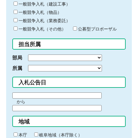
キ
一般競争入札（建設工事）
ー
一般競争入札（物品）
ワ
一般競争入札（業務委託）
ー
ド
一般競争入札（その他）
公募型プロポーザル
を
入
担当所属
力
部局
所属
入札公告日
期
から
間
期
の
間
始
地域
の
ま
終
り
わ
本庁
岐阜地域（本庁除く）