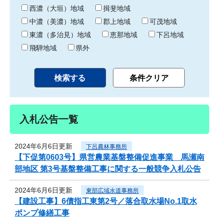
り
西濃（大垣）地域
揖斐地域
中濃（美濃）地域
郡上地域
可茂地域
東濃（多治見）地域
恵那地域
下呂地域
飛騨地域
県外
入札公告一覧
2024年6月6日更新
下呂農林事務所
【下促第0603号】県営農業基盤整備促進事業 馬瀬南
部地区 第3号基盤整備工事に関する一般競争入札公告
2024年6月6日更新
東部広域水道事務所
【建設工事】6債指工東第2号／落合取水場No.1取水
ポンプ修繕工事