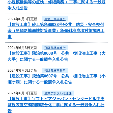
小規模橋梁等の点検・修繕業務 ）工事に関する一般競
争入札公告
2024年6月3日更新
美濃土木事務所
【建設工事】砂工第急傾028号/公共 防災・安全交付
金（急傾斜地崩壊対策事業）急傾斜地崩壊対策施設工
事
2024年6月3日更新
飛騨農林事務所
【建設工事】飛治第0608号 公共 復旧治山工事（大
久手）に関する一般競争入札公告
2024年6月3日更新
飛騨農林事務所
【建設工事】飛治第0607号 公共 復旧治山工事（小
瀬ケ洞）に関する一般競争入札公告
2024年6月3日更新
産業デジタル推進課
【建設工事】ソフトピアジャパン・センタービル中央
監視装置空調制御統合化工事に関する一般競争入札公
告