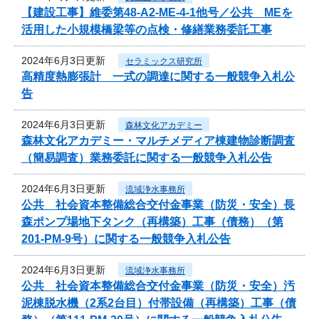
【建設工事】維委第48-A2-ME-4-1他号／公共 MEを
活用した小規模橋梁等の点検・修繕業務委託工事
2024年6月3日更新
セラミックス研究所
高精度熱膨張計 一式の調達に関する一般競争入札公
告
2024年6月3日更新
森林文化アカデミー
森林文化アカデミー・マルチメディア棟建物診断調査
（簡易調査）業務委託に関する一般競争入札公告
2024年6月3日更新
流域浄水事務所
公共 社会資本整備総合交付金事業（防災・安全）長
森ポンプ場地下タンク（再構築）工事（債務）（第
201-PM-9号）に関する一般競争入札公告
2024年6月3日更新
流域浄水事務所
公共 社会資本整備総合交付金事業（防災・安全）汚
泥棟脱水機（2系2台目）付帯設備（再構築）工事（債