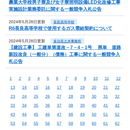
農業大学校男子寮及び女子寮照明設備LED化改修工事
実施設計業務委託に関する一般競争入札公告
2024年5月28日更新
長良高等学校
R6長良高等学校で使用するガス需給契約について
2024年5月28日更新
多治見土木事務所
【建設工事】 工建単第道改－7－4－1号 県単 道路
新設改良（一般分）（債務）工事に関する一般競争入
札公告
1
2
3
4
5
6
7
8
9
10
11
12
13
14
15
16
17
18
19
20
21
22
23
24
25
26
27
28
29
30
31
32
33
34
35
36
37
38
39
40
41
42
43
44
45
46
47
48
49
50
51
52
53
54
55
56
57
58
59
60
61
62