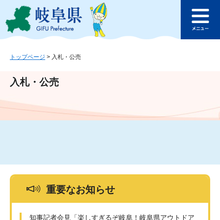
ペ
メ
このページの本文へ
ー
ニ
メ
ジ
ュ
ニ
の
ー
ュ
先
を
ー
頭
飛
トップページ
>
入札・公売
で
ば
す
し
入札・公売
。
て
本
文
へ
重要なお知らせ
知事記者会見「楽しすぎるぞ岐阜！岐阜県アウトドア