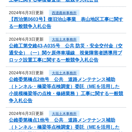
2024年6月3日更新
西濃農林事務所
【西治第0603号】復旧治山事業 表山地区工事に関す
る一般競争入札公告
2024年6月3日更新
大垣土木事務所
公維工第交維43-A035号 公共 防災・安全交付金（交
通安全）（一）関ケ原停車場線 視覚障害者誘導用ブ
ロック設置工事に関する一般競争入札公告
2024年6月3日更新
大垣土木事務所
公維委第橋点2他号 公共 道路メンテナンス補助
（トンネル・橋梁等点検調査）委託（MEを活用した
小規模橋梁等の点検・修繕業務 ）工事に関する一般競
争入札公告
2024年6月3日更新
大垣土木事務所
公維委第橋点1他号 公共 道路メンテナンス補助
（トンネル・橋梁等点検調査）委託（MEを活用した