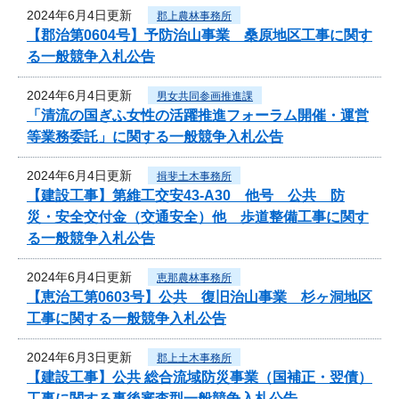
2024年6月4日更新
郡上農林事務所
【郡治第0604号】予防治山事業 桑原地区工事に関す
る一般競争入札公告
2024年6月4日更新
男女共同参画推進課
「清流の国ぎふ女性の活躍推進フォーラム開催・運営
等業務委託」に関する一般競争入札公告
2024年6月4日更新
揖斐土木事務所
【建設工事】第維工交安43-A30 他号 公共 防
災・安全交付金（交通安全）他 歩道整備工事に関す
る一般競争入札公告
2024年6月4日更新
恵那農林事務所
【恵治工第0603号】公共 復旧治山事業 杉ヶ洞地区
工事に関する一般競争入札公告
2024年6月3日更新
郡上土木事務所
【建設工事】公共 総合流域防災事業（国補正・翌債）
工事に関する事後審査型一般競争入札公告