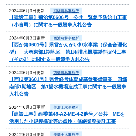
2024年6月3日更新
飛騨農林事務所
【建設工事】飛治第0606号 公共 緊急予防治山工事
（小言司）に関する一般競争入札公告
2024年6月3日更新
西濃農林事務所
【西か第0601号】県営かんがい排水事業（保全合理化
型） 大巻東部1期地区 第1用排水機場製作据付工事
（その2）に関する一般競争入札公告
2024年6月3日更新
西濃農林事務所
【西ほ第0601号】県営経営体育成基盤整備事業 四郷
南部1期地区 第1揚水機場造成工事に関する一般競争
入札公告
2024年6月3日更新
美濃土木事務所
【建設工事】維委第48-A2-ME-4-2他号／公共 MEを
活用した小規模橋梁等の点検・修繕業務委託工事
2024年6月3日更新
美濃土木事務所