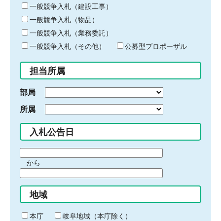
キ
一般競争入札（建設工事）
ー
一般競争入札（物品）
ワ
一般競争入札（業務委託）
ー
ド
一般競争入札（その他）
公募型プロポーザル
を
入
担当所属
力
部局
所属
入札公告日
期
から
間
期
の
間
始
地域
の
ま
終
り
わ
本庁
岐阜地域（本庁除く）