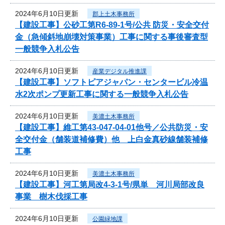
2024年6月10日更新
郡上土木事務所
【建設工事】公砂工第R6-89-1号/公共 防災・安全交付
金（急傾斜地崩壊対策事業）工事に関する事後審査型
一般競争入札公告
2024年6月10日更新
産業デジタル推進課
【建設工事】ソフトピアジャパン・センタービル冷温
水2次ポンプ更新工事に関する一般競争入札公告
2024年6月10日更新
美濃土木事務所
【建設工事】維工第43-047-04-01他号／公共防災・安
全交付金（舗装道補修費）他 上白金真砂線舗装補修
工事
2024年6月10日更新
美濃土木事務所
【建設工事】河工第局改4-3-1号/県単 河川局部改良
事業 樹木伐採工事
2024年6月10日更新
公園緑地課