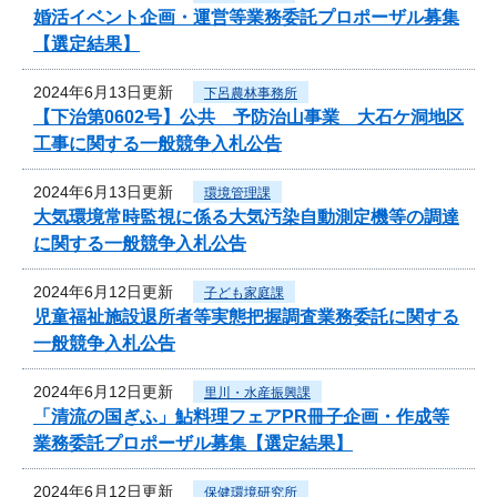
婚活イベント企画・運営等業務委託プロポーザル募集
【選定結果】
2024年6月13日更新
下呂農林事務所
【下治第0602号】公共 予防治山事業 大石ケ洞地区
工事に関する一般競争入札公告
2024年6月13日更新
環境管理課
大気環境常時監視に係る大気汚染自動測定機等の調達
に関する一般競争入札公告
2024年6月12日更新
子ども家庭課
児童福祉施設退所者等実態把握調査業務委託に関する
一般競争入札公告
2024年6月12日更新
里川・水産振興課
「清流の国ぎふ」鮎料理フェアPR冊子企画・作成等
業務委託プロポーザル募集【選定結果】
2024年6月12日更新
保健環境研究所