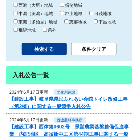
り
西濃（大垣）地域
揖斐地域
中濃（美濃）地域
郡上地域
可茂地域
東濃（多治見）地域
恵那地域
下呂地域
飛騨地域
県外
入札公告一覧
2024年6月17日更新
文化創造課
【建設工事】岐阜県県民ふれあい会館トイレ改修工事
（第2棟）に関する一般競争入札公告
2024年6月17日更新
西濃農林事務所
【建設工事】西体第0602号 県営農業基盤整備促進事
業 内記地区 高須輪中工区第44期工事に関する一般