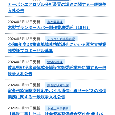
カーボンエアロゾル分析装置の調達に関する一般競争
入札公告
2024年6月12日更新
農産園芸課
木製プランターカバー制作業務委託（10月）
2024年6月12日更新
デジタル戦略推進課
令和6年度DX推進地域連携協議会にかかる運営支援業
務委託プロポーザル募集
2024年6月12日更新
地域福祉課
岐阜県戦没者追悼式会場設営等委託業務に関する一般
競争入札公告
2024年6月11日更新
家畜防疫対策課
家畜伝染病防疫対応モバイル通信回線サービスの提供
業務に関する一般競争入札公告
2024年6月11日更新
下呂土木事務所
【建設工事】公共 社会資本整備総合交付金 他 おん