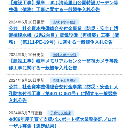
【建設工事】県単 ぎふ清流里山公園特設ガーデン等
整備（債務）工事に関する一般競争入札公告
2024年6月10日更新
流域浄水事務所
公共 社会資本整備総合交付金事業（防災・安全）汚
泥棟脱水機（2系2台目）電気設備（再構築）工事（債
務）（第111-PE-19号）に関する一般競争入札公告
2024年6月10日更新
地域スポーツ課
【建設工事】岐阜メモリアルセンター監視カメラ等改
修工事に関する一般競争入札公告
2024年6月10日更新
流域浄水事務所
公共 社会資本整備総合交付金事業（防災・安全）人
孔防食付帯工事（第401-C-061号）に関する一般競争
入札公告
2024年6月7日更新
子育て支援課
令和6年度子育て支援パスポート拡大業務委託プロポ
ーザル募集【選定結果】