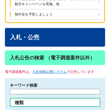
観光キャンペーンを実施」他
熱中症を予防しましょう
本
文
入札・公売
入札公告の検索 （電子調達案件以外）
電子調達案件は、
入札情報公開システム
で公告しています
キーワード検索
検
索
す
種類
る