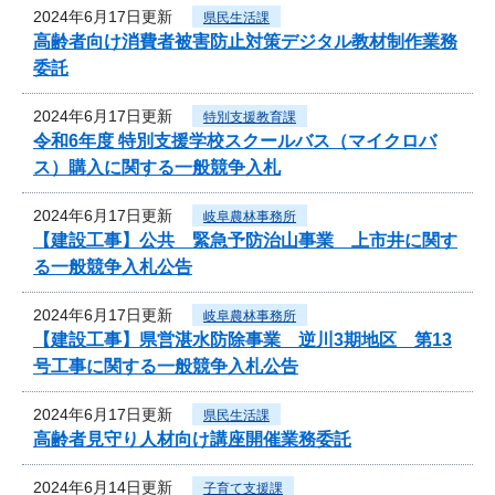
2024年6月17日更新
県民生活課
高齢者向け消費者被害防止対策デジタル教材制作業務
委託
2024年6月17日更新
特別支援教育課
令和6年度 特別支援学校スクールバス（マイクロバ
ス）購入に関する一般競争入札
2024年6月17日更新
岐阜農林事務所
【建設工事】公共 緊急予防治山事業 上市井に関す
る一般競争入札公告
2024年6月17日更新
岐阜農林事務所
【建設工事】県営湛水防除事業 逆川3期地区 第13
号工事に関する一般競争入札公告
2024年6月17日更新
県民生活課
高齢者見守り人材向け講座開催業務委託
2024年6月14日更新
子育て支援課