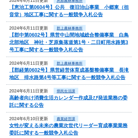
2024年6月11日更新
恵那農林事務所
【恵治工第0604号】公共 復旧治山事業 小郷東（担
音堂）地区工事に関する一般競争入札公告
2024年6月11日更新
郡上農林事務所
【郡中第0602号】県営中山間地域総合整備事業 白鳥
北部地区 神社・芝原集落道第1号・二日町用水路第3
号工事に関する一般競争入札公告
2024年6月11日更新
郡上農林事務所
【郡経第0602号】県営経営体育成基盤整備事業 長滝
地区 排水路第4号等工事に関する一般競争入札公告
2024年6月11日更新
県民生活課
高齢者向け消費生活カレンダー作成及び発送業務の委
託に関する公告
2024年6月10日更新
農業経営課
女性が変える未来の農業次世代リーダー育成事業業務
委託に関する一般競争入札公告