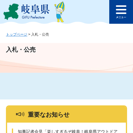
ペ
メ
このページの本文へ
ー
ニ
メ
ジ
ュ
ニ
の
ー
ュ
先
を
ー
頭
飛
トップページ
>
入札・公売
で
ば
す
し
入札・公売
。
て
本
文
へ
重要なお知らせ
知事記者会見「楽しすぎるぞ岐阜！岐阜県アウトドア