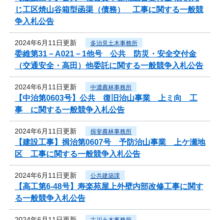
じ工区焼山谷箱型函渠（債務） 工事に関する一般競
争入札公告
2024年6月11日更新
多治見土木事務所
委維第31－A021－1他号 公共 防災・安全交付金
（交通安全・高田）他委託に関する一般競争入札公告
2024年6月11日更新
中濃農林事務所
【中治第0603号】公共 復旧治山事業 上ミ向 工
事 に関する一般競争入札公告
2024年6月11日更新
揖斐農林事務所
【建設工事】揖治第0607号 予防治山事業 上ケ瀬地
区 工事に関する一般競争入札公告
2024年6月11日更新
公共建築課
【高工第6-48号】寿楽苑屋上外壁内部改修工事に関す
る一般競争入札公告
2024年6月11日更新
古川土木事務所