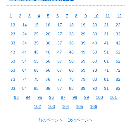
1
2
3
4
5
6
7
8
9
10
11
12
13
14
15
16
17
18
19
20
21
22
23
24
25
26
27
28
29
30
31
32
33
34
35
36
37
38
39
40
41
42
43
44
45
46
47
48
49
50
51
52
53
54
55
56
57
58
59
60
61
62
63
64
65
66
67
68
69
70
71
72
73
74
75
76
77
78
79
80
81
82
83
84
85
86
87
88
89
90
91
92
93
94
95
96
97
98
99
100
101
102
103
104
105
106
前のページへ
次のページへ