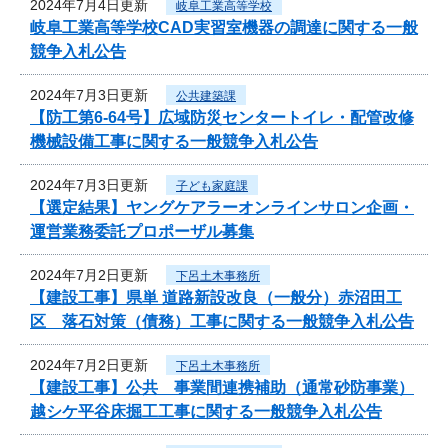
2024年7月4日更新
岐阜工業高等学校
岐阜工業高等学校CAD実習室機器の調達に関する一般
競争入札公告
2024年7月3日更新
公共建築課
【防工第6-64号】広域防災センタートイレ・配管改修
機械設備工事に関する一般競争入札公告
2024年7月3日更新
子ども家庭課
【選定結果】ヤングケアラーオンラインサロン企画・
運営業務委託プロポーザル募集
2024年7月2日更新
下呂土木事務所
【建設工事】県単 道路新設改良（一般分）赤沼田工
区 落石対策（債務）工事に関する一般競争入札公告
2024年7月2日更新
下呂土木事務所
【建設工事】公共 事業間連携補助（通常砂防事業）
越シケ平谷床掘工工事に関する一般競争入札公告