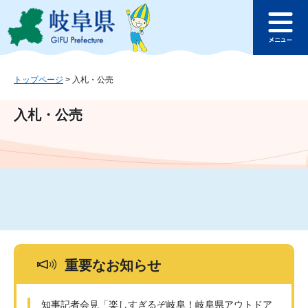
ペ
メ
このページの本文へ
ー
ニ
メ
ジ
ュ
ニ
の
ー
ュ
先
を
ー
頭
飛
トップページ
>
入札・公売
で
ば
す
し
入札・公売
。
て
本
文
へ
重要なお知らせ
知事記者会見「楽しすぎるぞ岐阜！岐阜県アウトドア