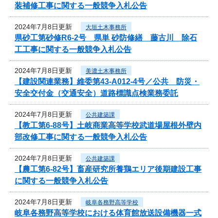
装補修工事に関する一般競争入札公告
2024年7月8日更新
大垣土木事務所
県砂工第砂修R6-2号 県単 砂防修繕 藤古川 除石
工工事に関する一般競争入札公告
2024年7月8日更新
美濃土木事務所
【建設関連業務】維委第43-A012-4号／公共 防災・
安全交付金（交通安全）道路標識点検業務委託
2024年7月8日更新
公共建築課
【教工第6-88号】土岐商業高等学校武道場屋根外壁内
部改修工事に関する一般競争入札公告
2024年7月8日更新
公共建築課
【農工第6-82号】畜産研究所養鶏エリア後期建設工事
に関する一般競争入札公告
2024年7月8日更新
岐阜各務野高等学校
岐阜各務野高等学校における体育館放送設備機器一式