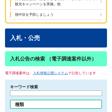
観光キャンペーンを実施」他
熱中症を予防しましょう
本
文
入札・公売
入札公告の検索 （電子調達案件以外）
電子調達案件は、
入札情報公開システム
で公告しています
キーワード検索
検
索
す
種類
る