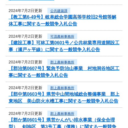
2024年7月2日更新
公共建築課
【教工第6-49号】岐阜総合学園高等学校旧2号館等解
体工事に関する一般競争入札公告
2024年7月2日更新
可茂農林事務所
【建設工事】可林工第0601号／公共林業専用道開設工
事（瀬戸ヶ平線）に関する一般競争入札公告
2024年7月2日更新
郡上農林事務所
【郡治第0607号】緊急予防治山事業 村地洞谷地区工
事に関する一般競争入札公告
2024年7月2日更新
郡上農林事務所
【郡中第0603号】県営中山間地域総合整備事業 郡上
東地区 美山防火水槽工事に関する一般競争入札公告
2024年7月2日更新
郡上農林事務所
【郡か第0601号】県営かんがい排水事業（保全合理
型） 剣地区 第3号工事（債務）に関する一般競争