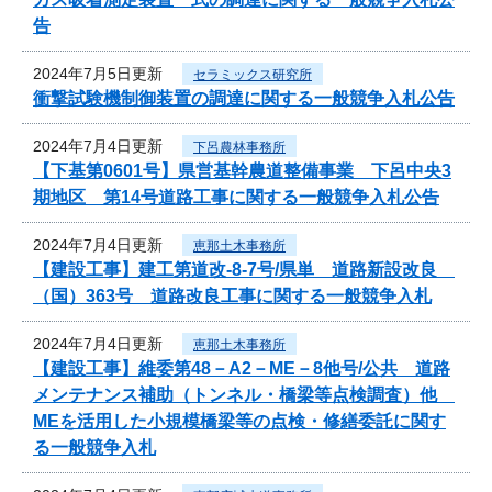
告
2024年7月5日更新
セラミックス研究所
衝撃試験機制御装置の調達に関する一般競争入札公告
2024年7月4日更新
下呂農林事務所
【下基第0601号】県営基幹農道整備事業 下呂中央3
期地区 第14号道路工事に関する一般競争入札公告
2024年7月4日更新
恵那土木事務所
【建設工事】建工第道改-8-7号/県単 道路新設改良
（国）363号 道路改良工事に関する一般競争入札
2024年7月4日更新
恵那土木事務所
【建設工事】維委第48－A2－ME－8他号/公共 道路
メンテナンス補助（トンネル・橋梁等点検調査）他
MEを活用した小規模橋梁等の点検・修繕委託に関す
る一般競争入札