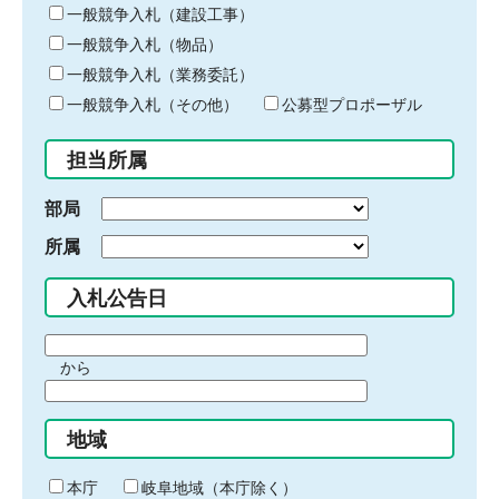
キ
一般競争入札（建設工事）
ー
一般競争入札（物品）
ワ
一般競争入札（業務委託）
ー
ド
一般競争入札（その他）
公募型プロポーザル
を
入
担当所属
力
部局
所属
入札公告日
期
から
間
期
の
間
始
地域
の
ま
終
り
わ
本庁
岐阜地域（本庁除く）