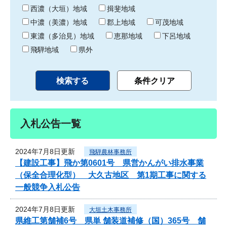
り
西濃（大垣）地域
揖斐地域
中濃（美濃）地域
郡上地域
可茂地域
東濃（多治見）地域
恵那地域
下呂地域
飛騨地域
県外
入札公告一覧
2024年7月8日更新
飛騨農林事務所
【建設工事】飛か第0601号 県営かんがい排水事業
（保全合理化型） 大久古地区 第1期工事に関する
一般競争入札公告
2024年7月8日更新
大垣土木事務所
県維工第舗補6号 県単 舗装道補修（国）365号 舗