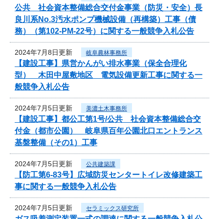
公共 社会資本整備総合交付金事業（防災・安全）長
良川系No.3汚水ポンプ機械設備（再構築）工事（債
務）（第102-PM-22号）に関する一般競争入札公告
2024年7月8日更新
岐阜農林事務所
【建設工事】県営かんがい排水事業（保全合理化
型） 木田中屋敷地区 電気設備更新工事に関する一
般競争入札公告
2024年7月5日更新
美濃土木事務所
【建設工事】都公工第1号/公共 社会資本整備総合交
付金（都市公園） 岐阜県百年公園北口エントランス
基盤整備（その1）工事
2024年7月5日更新
公共建築課
【防工第6-83号】広域防災センタートイレ改修建築工
事に関する一般競争入札公告
2024年7月5日更新
セラミックス研究所
ガス吸着測定装置一式の調達に関する一般競争入札公