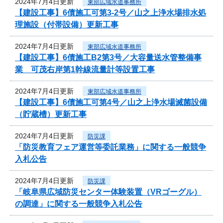
2024年7月4日更新
東部広域水道事務所
【建設工事】6債施工可第3-2号／山之上浄水場排水処
理施設（付帯設備）更新工事
2024年7月4日更新
東部広域水道事務所
【建設工事】6債施工B2第3号／大容量送水管整備事
業 可茂右岸第1幹線流量計等設置工事
2024年7月4日更新
東部広域水道事務所
【建設工事】6債施工可第4号／山之上浄水場滅菌設備
（貯蔵槽）更新工事
2024年7月4日更新
防災課
「防災教育フェア運営等委託業務」に関する一般競争
入札公告
2024年7月4日更新
防災課
「岐阜県広域防災センター体験装置（VRゴーグル）
の調達」に関する一般競争入札公告