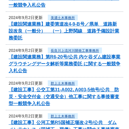
一般競争入札公告
2024年9月2日更新
美濃土木事務所
【建設関連業務】建委第道改4-9-B号／県単 道路新
設改良（一般分） （一）上野関線 道路予備設計業
務委託
2024年9月2日更新
長良川上流河川開発工事事務所
【建設関連業務】第R6-20号/公共 内ケ谷ダム建設事業
グラウチングデータ解析等業務委託 に関する一般競争
入札公告
2024年9月2日更新
郡上土木事務所
【建設工事】公交工第31-A002､A003-5他号/公共 防
災・安全交付金（交通安全）他工事に関する事後審査
型一般競争入札公告
2024年9月2日更新
郡上土木事務所
【建設工事】公河工第R5国補正堰改-2号/公共 ダム