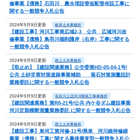
修事業【債務】石田川 農水埋設管仮配管布設工事に
関する一般競争入札公告
2024年9月9日更新
岐阜土木事務所
【建設工事】河川工事第広域2-3 公共 広域河川改
修事業【債務】鳥羽川掘削護岸（右岸）工事に関する
一般競争入札公告
2024年9月9日更新
郡上土木事務所
【取止め】【建設関連業務】公交委第HD-05-04-1号/
公共 土砂災害対策道路事業補助 落石対策測量設計
業務委託に関する一般競争入札公告
2024年9月9日更新
長良川上流河川開発工事事務所
【建設関連業務】第R6-21号/公共 内ケ谷ダム建設事業
河川定期横断測量業務委託 に関する一般競争入札公告
2024年9月9日更新
郡上土木事務所
【建設工事】単河工第河修-11号/県単 河川維持修繕
事業（債務）工事に関する事後審査型一般競争入札公