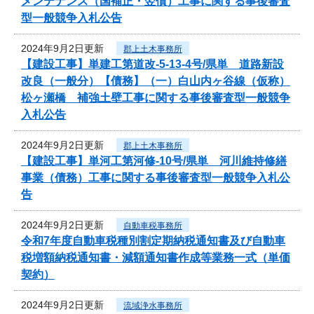
メンテナンス（国補正・翌債）工事に関する事後審査
型一般競争入札公告
2024年9月2日更新
郡上土木事務所
【建設工事】単建工第道改-5-13-4号/県単 道路新設
改良（一般分）【債務】（一）白山内ヶ谷線（仮称）
松ヶ瀬橋 補強土壁工事に関する事後審査型一般競争
入札公告
2024年9月2日更新
郡上土木事務所
【建設工事】単河工第河修-10号/県単 河川維持修繕
事業（債務）工事に関する事後審査型一般競争入札公
告
2024年9月2日更新
自動車税事務所
令和7年度自動車税種別割定期納税通知書及び自動車
税増額納税通知書・減額通知書作成等業務一式（単価
契約）
2024年9月2日更新
流域浄水事務所