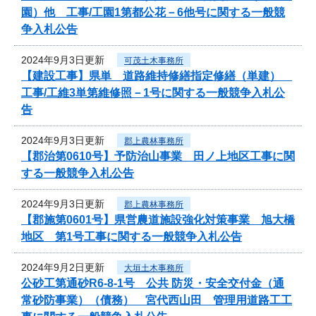
園）他 工事/工園1第都公花－6他号に関する一般競
争入札公告
2024年9月3日更新
可茂土木事務所
【建設工事】県単 道路維持修繕指定修繕（単建）
工事/工維3単第維修照－1号に関する一般競争入札公
告
2024年9月3日更新
郡上農林事務所
【郡治第0610号】予防治山事業 田ノ上地区工事に関
する一般競争入札公告
2024年9月3日更新
郡上農林事務所
【郡施第0601号】県営農道施設強化対策事業 旭大橋
地区 第1号工事に関する一般競争入札公告
2024年9月2日更新
大垣土木事務所
公砂工第通砂R6-8-1号 公共 防災・安全交付金（通
常砂防事業）（債務） 宮代西山田 管理用道路工工