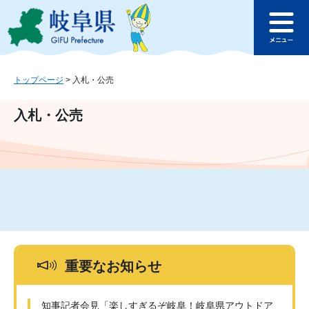
ペ
メ
このページの本文へ
ー
ニ
メ
ジ
ュ
ニ
の
ー
ュ
先
を
ー
頭
飛
トップページ
>
入札・公売
で
ば
す
し
入札・公売
。
て
本
文
へ
重要なお知らせ
知事記者会見「楽しすぎるぞ岐阜！岐阜県アウトドア