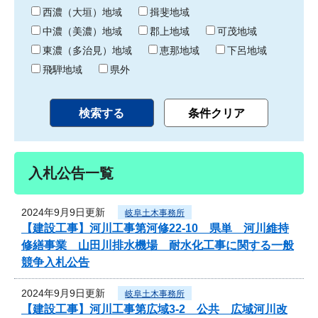
り
西濃（大垣）地域
揖斐地域
中濃（美濃）地域
郡上地域
可茂地域
東濃（多治見）地域
恵那地域
下呂地域
飛騨地域
県外
入札公告一覧
2024年9月9日更新
岐阜土木事務所
【建設工事】河川工事第河修22-10 県単 河川維持
修繕事業 山田川排水機場 耐水化工事に関する一般
競争入札公告
2024年9月9日更新
岐阜土木事務所
【建設工事】河川工事第広域3-2 公共 広域河川改