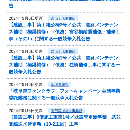
告
2024年9月6日更新
高山土木事務所
【建設工事】第工維公橋2号／公共 道路メンテナン
ス補助（橋梁補修）（債務）宮谷橋耐震補強・補修工
事（その1）に関する一般競争入札公告
2024年9月6日更新
高山土木事務所
【建設工事】第工維公橋1号／公共 道路メンテナン
ス補助（橋梁補修）（債務）筏橋補修工事に関する一
般競争入札公告
2024年9月6日更新
地域振興課
「岐阜県ファンクラブ」フォトキャンペーン実施事業
委託業務に関する一般競争入札公告
2024年9月5日更新
東部広域水道事務所
【建設工事】6債施工東第1号／既設管更新事業 武並
支線送水管更新（10-2工区）工事