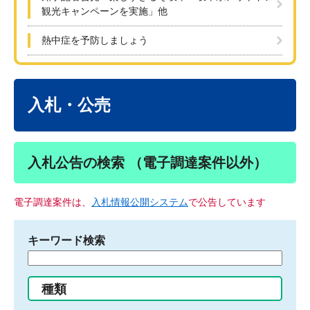
観光キャンペーンを実施」他
熱中症を予防しましょう
本
文
入札・公売
入札公告の検索 （電子調達案件以外）
電子調達案件は、
入札情報公開システム
で公告しています
キーワード検索
検
索
す
種類
る