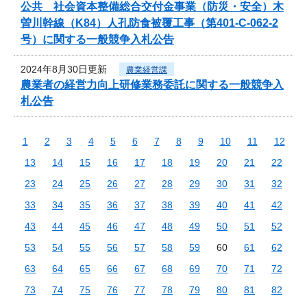
公共 社会資本整備総合交付金事業（防災・安全）木
曽川幹線（K84）人孔防食被覆工事（第401-C-062-2
号）に関する一般競争入札公告
2024年8月30日更新
農業経営課
農業者の経営力向上研修業務委託に関する一般競争入
札公告
1
2
3
4
5
6
7
8
9
10
11
12
13
14
15
16
17
18
19
20
21
22
23
24
25
26
27
28
29
30
31
32
33
34
35
36
37
38
39
40
41
42
43
44
45
46
47
48
49
50
51
52
53
54
55
56
57
58
59
60
61
62
63
64
65
66
67
68
69
70
71
72
73
74
75
76
77
78
79
80
81
82