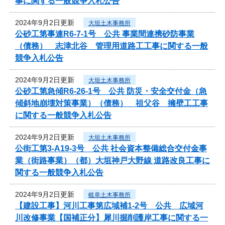
事に関する一般競争入札公告
2024年9月2日更新
大垣土木事務所
公砂工第事連R6-7-1号 公共 事業間連携砂防事業
（債務） 志津北谷 管理用道路工工事に関する一般
競争入札公告
2024年9月2日更新
大垣土木事務所
公砂工第急傾R6-26-1号 公共 防災・安全交付金（急
傾斜地崩壊対策事業）（債務） 祖父谷 擁壁工工事
に関する一般競争入札公告
2024年9月2日更新
大垣土木事務所
公街工第3-A19-3号 公共 社会資本整備総合交付金事
業（街路事業）（都）大垣神戸大野線 道路改良工事に
関する一般競争入札公告
2024年9月2日更新
岐阜土木事務所
【建設工事】河川工事第広域補1-2号 公共 広域河
川改修事業【国補正分】犀川掘削護岸工事に関する一