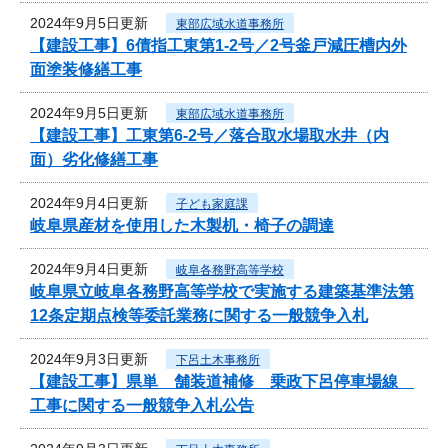
2024年9月5日更新
東部広域水道事務所
【建設工事】6債指工東第1-2号／2号釜戸減圧槽内外
面塗装修繕工事
2024年9月5日更新
東部広域水道事務所
【建設工事】工東第6-2号／落合取水場取水井（内
面）劣化修繕工事
2024年9月4日更新
子ども家庭課
岐阜県産材を使用した木製机・椅子の調達
2024年9月4日更新
岐阜各務野高等学校
岐阜県立岐阜各務野高等学校で実施する建築基準法第
12条定期点検等委託業務に関する一般競争入札
2024年9月3日更新
下呂土木事務所
【建設工事】県単 舗装道補修 乗政下呂停車場線
工事に関する一般競争入札公告