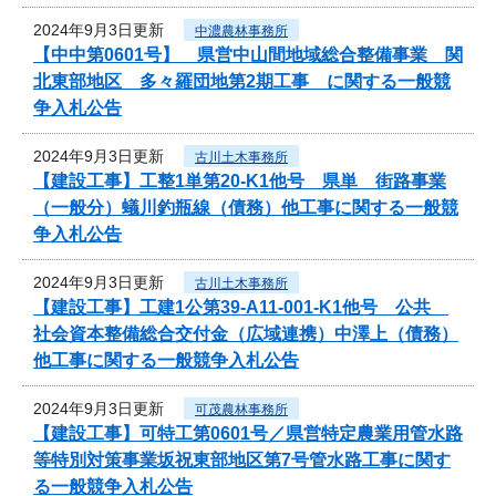
2024年9月3日更新
中濃農林事務所
【中中第0601号】 県営中山間地域総合整備事業 関
北東部地区 多々羅団地第2期工事 に関する一般競
争入札公告
2024年9月3日更新
古川土木事務所
【建設工事】工整1単第20-K1他号 県単 街路事業
（一般分）蟻川釣瓶線（債務）他工事に関する一般競
争入札公告
2024年9月3日更新
古川土木事務所
【建設工事】工建1公第39-A11-001-K1他号 公共
社会資本整備総合交付金（広域連携）中澤上（債務）
他工事に関する一般競争入札公告
2024年9月3日更新
可茂農林事務所
【建設工事】可特工第0601号／県営特定農業用管水路
等特別対策事業坂祝東部地区第7号管水路工事に関す
る一般競争入札公告