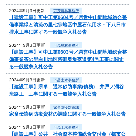
2024年9月3日更新
可茂農林事務所
【建設工事】可中工第0604号／県営中山間地域総合整
備事業緑と清流の里七宗地区中屋石仏用水・下八日市
排水工事に関する一般競争入札公告
2024年9月3日更新
可茂農林事務所
【建設工事】可中工第0603号／県営中山間地域総合整
備事業茶の里白川地区塔洞奥集落道第4号工事に関す
る一般競争入札公告
2024年9月3日更新
下呂土木事務所
【建設工事】県単 通常砂防事業(債務) 井戸ノ洞谷
流路工 工事に関する一般競争入札公告
2024年9月3日更新
家畜防疫対策課
家畜伝染病防疫資材の調達に関する一般競争入札公告
2024年9月3日更新
可茂土木事務所
【建設工事】公共 社会資本整備総合交付金（都市公