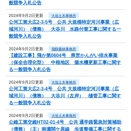
般競争入札公告
2024年9月2日更新
大垣土木事務所
公河工第大広2-3-5号 公共 大規模特定河川事業（広
域河川）（債務） 大谷川 水路付替工事に関する一
般競争入札公告
2024年9月2日更新
飛騨農林事務所
【建設工事】飛か第0604号 県営かんがい排水事業
（保全合理化型） 中根地区 揚水機更新工事に関す
る一般競争入札公告
2024年9月2日更新
大垣土木事務所
公河工第大広2-3-4号 公共 大規模特定河川事業（広
域河川）（債務） 大谷川（左岸） 樋管工事に関す
る一般競争入札公告
2024年9月2日更新
大垣土木事務所
公維工第交維HT02-01-4号 公共 通学路緊急対策補助
（債務）（主）南濃関ケ原線 歩道整備工事に関する