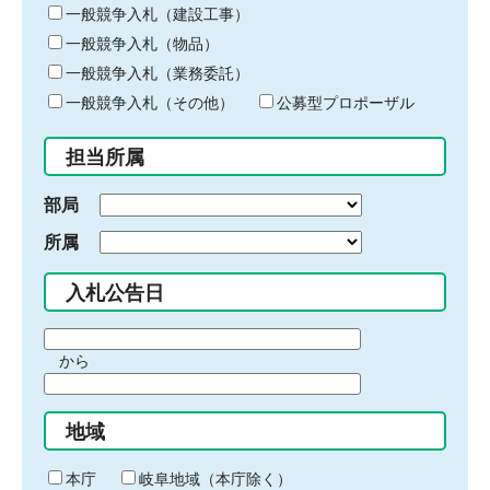
キ
一般競争入札（建設工事）
ー
一般競争入札（物品）
ワ
一般競争入札（業務委託）
ー
ド
一般競争入札（その他）
公募型プロポーザル
を
入
担当所属
力
部局
所属
入札公告日
期
から
間
期
の
間
始
地域
の
ま
終
り
わ
本庁
岐阜地域（本庁除く）