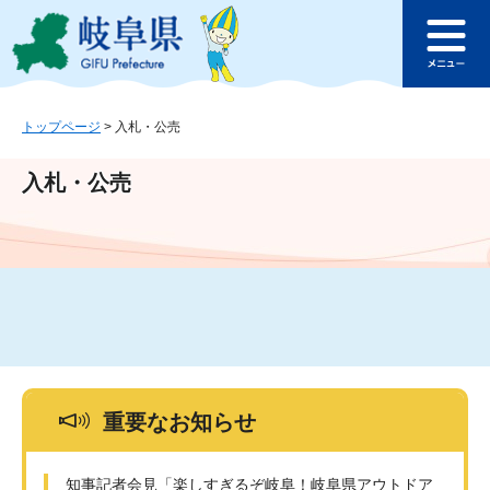
ペ
メ
このページの本文へ
ー
ニ
メ
ジ
ュ
ニ
の
ー
ュ
先
を
ー
頭
飛
トップページ
>
入札・公売
で
ば
す
し
入札・公売
。
て
本
文
へ
重要なお知らせ
知事記者会見「楽しすぎるぞ岐阜！岐阜県アウトドア