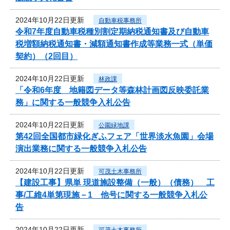
2024年10月22日更新
自動車税事務所
令和7年度自動車税種別割定期納税通知書及び自動車
税増額納税通知書・減額通知書作成等業務一式（単価
契約）（2回目）
2024年10月22日更新
林政課
「令和6年度 地籍図データ等森林計画図反映委託業
務」に関する一般競争入札公告
2024年10月22日更新
公園緑地課
第42回全国都市緑化ぎふフェア「世界淡水魚園」会場
演出業務に関する一般競争入札公告
2024年10月22日更新
可茂土木事務所
【建設工事】県単 現道施設整備（一般）（債務） 工
事/工維4単第現施－1 他号に関する一般競争入札公
告
2024年10月22日更新
可茂土木事務所