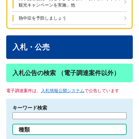
観光キャンペーンを実施」他
熱中症を予防しましょう
本
文
入札・公売
入札公告の検索 （電子調達案件以外）
電子調達案件は、
入札情報公開システム
で公告しています
キーワード検索
検
索
す
種類
る