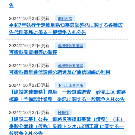
告
2024年10月23日更新
市町村課
令和7年執行予定岐阜県知事選挙啓発に関する各種広
告代理業務に係る一般競争入札公告
2024年10月22日更新
危機管理政策課
可搬型発電機等の調達
2024年10月22日更新
危機管理政策課
可搬型衛星通信設備の調達及び通信回線の利用
2024年10月22日更新
下呂土木事務所
【建設関連業務】県単 一般道路調査 妙見工区 道路
概略・予備設計業務 委託に関する一般競争入札公告
2024年10月22日更新
砂防課
【建設工事】公共 道路災害復旧事業（債務）（主）
乗鞍公園線（仮称）乗鞍トンネル2期工事 に関する一
般競争入札公告