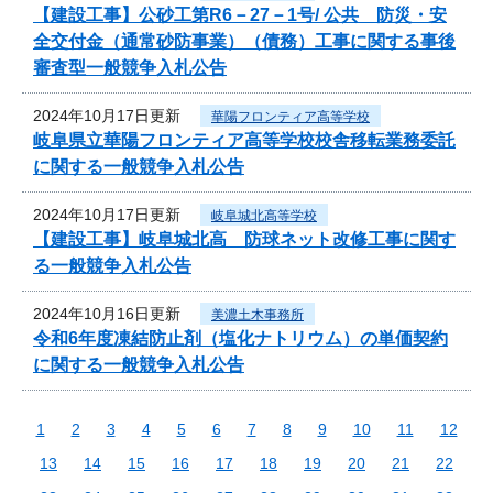
【建設工事】公砂工第R6－27－1号/ 公共 防災・安
全交付金（通常砂防事業）（債務）工事に関する事後
審査型一般競争入札公告
2024年10月17日更新
華陽フロンティア高等学校
岐阜県立華陽フロンティア高等学校校舎移転業務委託
に関する一般競争入札公告
2024年10月17日更新
岐阜城北高等学校
【建設工事】岐阜城北高 防球ネット改修工事に関す
る一般競争入札公告
2024年10月16日更新
美濃土木事務所
令和6年度凍結防止剤（塩化ナトリウム）の単価契約
に関する一般競争入札公告
1
2
3
4
5
6
7
8
9
10
11
12
13
14
15
16
17
18
19
20
21
22