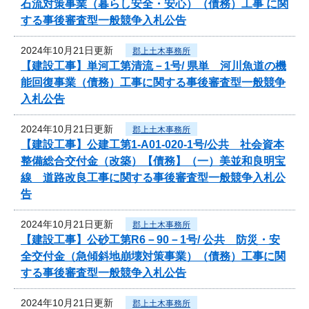
石流対策事業（暮らし安全・安心）（債務）工事 に関
する事後審査型一般競争入札公告
2024年10月21日更新
郡上土木事務所
【建設工事】単河工第清流－1号/ 県単 河川魚道の機
能回復事業（債務）工事に関する事後審査型一般競争
入札公告
2024年10月21日更新
郡上土木事務所
【建設工事】公建工第1-A01-020-1号/公共 社会資本
整備総合交付金（改築）【債務】（一）美並和良明宝
線 道路改良工事に関する事後審査型一般競争入札公
告
2024年10月21日更新
郡上土木事務所
【建設工事】公砂工第R6－90－1号/ 公共 防災・安
全交付金（急傾斜地崩壊対策事業）（債務）工事に関
する事後審査型一般競争入札公告
2024年10月21日更新
郡上土木事務所