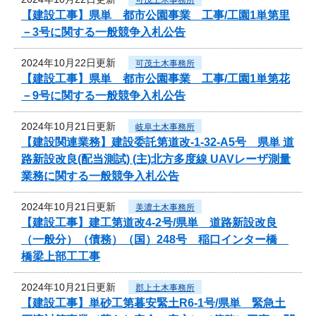
【建設工事】県単 都市公園事業 工事/工園1単第里
－3号に関する一般競争入札公告
2024年10月22日更新
可茂土木事務所
【建設工事】県単 都市公園事業 工事/工園1単第花
－9号に関する一般競争入札公告
2024年10月21日更新
岐阜土木事務所
【建設関連業務】建設委託第道改-1-32-A5号 県単 道
路新設改良(配当測試) (主)北方多度線 UAVレーザ測量
業務に関する一般競争入札公告
2024年10月21日更新
美濃土木事務所
【建設工事】建工第道改4-2号/県単 道路新設改良
（一般分）（債務）（国）248号 稲口インター橋
橋梁上部工工事
2024年10月21日更新
郡上土木事務所
【建設工事】単砂工第暮安緊土R6-1号/県単 緊急土