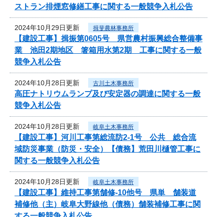
ストラン排煙窓修繕工事に関する一般競争入札公告
2024年10月29日更新
揖斐農林事務所
【建設工事】揖振第0605号 県営農村振興総合整備事
業 池田2期地区 箸箱用水第2期 工事に関する一般
競争入札公告
2024年10月28日更新
古川土木事務所
高圧ナトリウムランプ及び安定器の調達に関する一般
競争入札公告
2024年10月28日更新
岐阜土木事務所
【建設工事】河川工事第総流防2-1号 公共 総合流
域防災事業（防災・安全）【債務】荒田川樋管工事に
関する一般競争入札公告
2024年10月28日更新
岐阜土木事務所
【建設工事】維持工事第舗修-10他号 県単 舗装道
補修他（主）岐阜大野線他（債務）舗装補修工事に関
する一般競争入札公告