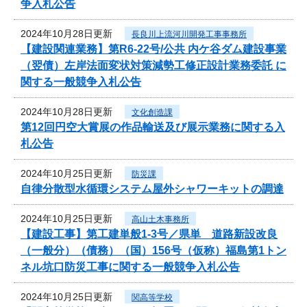
争入札公告
2024年10月28日更新
長良川上流河川開発工事事務所
【建設関連業務】第R6-22号/公共 内ケ谷ダム建設事業
（翌債）左岸法面変状対策減勢工修正設計業務委託 に
関する一般競争入札公告
2024年10月28日更新
文化創造課
第12回円空大賞展の作品輸送及び展示業務に関する入
札公告
2024年10月25日更新
防災課
自律分散型水循環システム屋外シャワーキットの調達
2024年10月25日更新
高山土木事務所
【建設工事】第工建単般1-3号／県単 道路新設改良
（一般分）（債務）（国）156号（仮称）福島第1トン
ネル坑口防災工事に関する一般競争入札公告
2024年10月25日更新
関高等学校