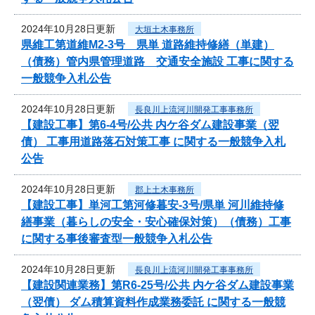
2024年10月28日更新
大垣土木事務所
県維工第道維M2-3号 県単 道路維持修繕（単建）
（債務）管内県管理道路 交通安全施設 工事に関する
一般競争入札公告
2024年10月28日更新
長良川上流河川開発工事事務所
【建設工事】第6-4号/公共 内ケ谷ダム建設事業（翌
債） 工事用道路落石対策工事 に関する一般競争入札
公告
2024年10月28日更新
郡上土木事務所
【建設工事】単河工第河修暮安-3号/県単 河川維持修
繕事業（暮らしの安全・安心確保対策）（債務）工事
に関する事後審査型一般競争入札公告
2024年10月28日更新
長良川上流河川開発工事事務所
【建設関連業務】第R6-25号/公共 内ケ谷ダム建設事業
（翌債） ダム積算資料作成業務委託 に関する一般競