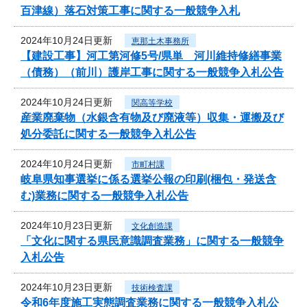
百津線）落石対策工事に関する一般競争入札
2024年10月24日更新
恵那土木事務所
【建設工事】河工第河修5号/県単 河川維持修繕事業
（債務）（前川）護岸工事に関する一般競争入札公告
2024年10月24日更新
関高等学校
産業廃棄物（水銀含有物及び廃液等）収集・運搬及び
処分委託に関する一般競争入札公告
2024年10月24日更新
市町村課
岐阜県知事選挙に係る選挙公報の印刷(梱包・発送含
む)業務に関する一般競争入札公告
2024年10月23日更新
文化創造課
「文化に関する県民意識調査業務」に関する一般競争
入札公告
2024年10月23日更新
技術検査課
令和6年度施工実態調査業務に関する一般競争入札公