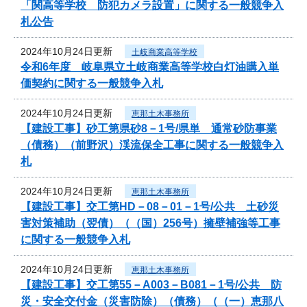
「関高等学校 防犯カメラ設置」に関する一般競争入
札公告
2024年10月24日更新
土岐商業高等学校
令和6年度 岐阜県立土岐商業高等学校白灯油購入単
価契約に関する一般競争入札
2024年10月24日更新
恵那土木事務所
【建設工事】砂工第県砂8－1号/県単 通常砂防事業
（債務）（前野沢）渓流保全工事に関する一般競争入
札
2024年10月24日更新
恵那土木事務所
【建設工事】交工第HD－08－01－1号/公共 土砂災
害対策補助（翌債）（（国）256号）擁壁補強等工事
に関する一般競争入札
2024年10月24日更新
恵那土木事務所
【建設工事】交工第55－A003－B081－1号/公共 防
災・安全交付金（災害防除）（債務）（（一）恵那八