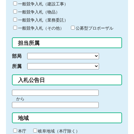
キ
一般競争入札（建設工事）
ー
一般競争入札（物品）
ワ
一般競争入札（業務委託）
ー
ド
一般競争入札（その他）
公募型プロポーザル
を
入
担当所属
力
部局
所属
入札公告日
期
から
間
期
の
間
始
地域
の
ま
終
り
わ
本庁
岐阜地域（本庁除く）