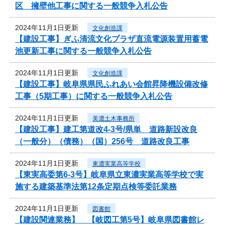
区 擁壁他工事に関する一般競争入札公告
2024年11月1日更新
文化創造課
【建設工事】ぎふ清流文化プラザ直流電源装置用蓄電
池更新工事に関する一般競争入札公告
2024年11月1日更新
文化創造課
【建設工事】岐阜県県民ふれあい会館昇降機設備改修
工事（5期工事）に関する一般競争入札公告
2024年11月1日更新
美濃土木事務所
【建設工事】建工第道改4-3号/県単 道路新設改良
（一般分）（債務）（国）256号 道路改良工事
2024年11月1日更新
東濃実業高等学校
【東実高委第6-3号】岐阜県立東濃実業高等学校で実
施する建築基準法第12条定期点検等委託業務
2024年11月1日更新
図書館
【建設関連業務】 【岐図工第5号】岐阜県図書館レ