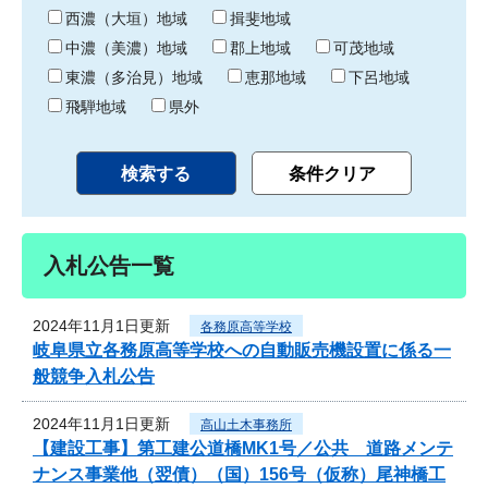
り
西濃（大垣）地域
揖斐地域
中濃（美濃）地域
郡上地域
可茂地域
東濃（多治見）地域
恵那地域
下呂地域
飛騨地域
県外
入札公告一覧
2024年11月1日更新
各務原高等学校
岐阜県立各務原高等学校への自動販売機設置に係る一
般競争入札公告
2024年11月1日更新
高山土木事務所
【建設工事】第工建公道橋MK1号／公共 道路メンテ
ナンス事業他（翌債）（国）156号（仮称）尾神橋工