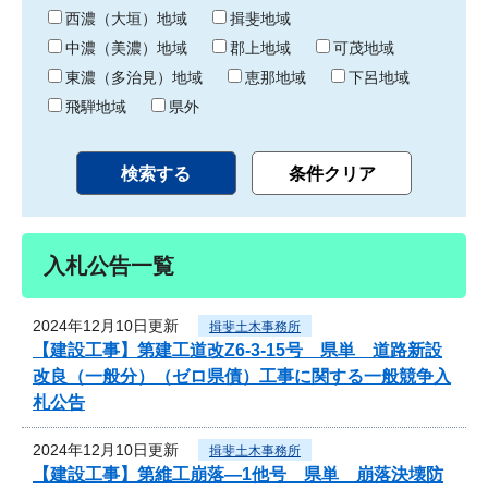
り
西濃（大垣）地域
揖斐地域
中濃（美濃）地域
郡上地域
可茂地域
東濃（多治見）地域
恵那地域
下呂地域
飛騨地域
県外
入札公告一覧
2024年12月10日更新
揖斐土木事務所
【建設工事】第建工道改Z6-3-15号 県単 道路新設
改良（一般分）（ゼロ県債）工事に関する一般競争入
札公告
2024年12月10日更新
揖斐土木事務所
【建設工事】第維工崩落―1他号 県単 崩落決壊防