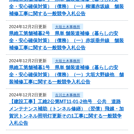
全・安心確保対策）（債務）（一）柳瀬赤坂線 舗装
補修工事に関する一般競争入札公告
2024年12月2日更新
大垣土木事務所
県維工第舗補暮2号 県単 舗装道補修（暮らしの安
全・安心確保対策）（債務）（一）赤坂垂井線 舗装
補修工事に関する一般競争入札公告
2024年12月2日更新
大垣土木事務所
県維工第舗補暮1号 県単 舗装道補修（暮らしの安
全・安心確保対策）（債務）（一）大垣大野線他 舗
装補修工事に関する一般競争入札公告
2024年12月2日更新
古川土木事務所
【建設工事】工維2公第MT11-01-2他号 公共 道路
メンテナンス補助（トンネル修繕）（翌債）飛越・加
賀沢トンネル照明灯更新その1工事に関する一般競争
入札公告