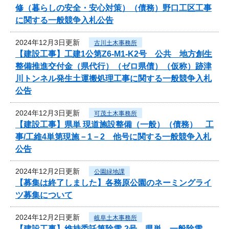
修（暮らしの安全・安心対策）（債務）野口工区工事
に関する一般競争入札公告
2024年12月3日更新
古川土木事務所
【建設工事】工建1公第Z6-M1-K2号 公共 地方創生
整備推進交付金（県代行）（ゼロ県債）（仮称）跡津
川トンネル発生土運搬処理工事に関する一般競争入札
公告
2024年12月3日更新
可茂土木事務所
【建設工事】県単 現道施設整備（一般）（債務） 工
事/工維4単第現施－1－2 他号に関する一般競争入札
公告
2024年12月2日更新
公園緑地課
【募集は終了しました】各務原公園のネーミングライ
ツ募集について
2024年12月2日更新
岐阜土木事務所
【建設工事】維持委託第除雪-2号 県単 一般除雪