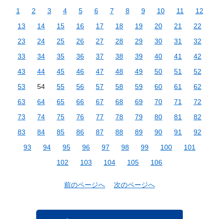
1
2
3
4
5
6
7
8
9
10
11
12
13
14
15
16
17
18
19
20
21
22
23
24
25
26
27
28
29
30
31
32
33
34
35
36
37
38
39
40
41
42
43
44
45
46
47
48
49
50
51
52
53
54
55
56
57
58
59
60
61
62
63
64
65
66
67
68
69
70
71
72
73
74
75
76
77
78
79
80
81
82
83
84
85
86
87
88
89
90
91
92
93
94
95
96
97
98
99
100
101
102
103
104
105
106
前のページへ
次のページへ