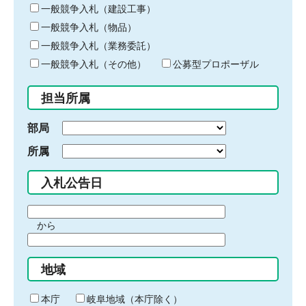
キ
一般競争入札（建設工事）
ー
一般競争入札（物品）
ワ
一般競争入札（業務委託）
ー
ド
一般競争入札（その他）
公募型プロポーザル
を
入
担当所属
力
部局
所属
入札公告日
期
から
間
期
の
間
始
地域
の
ま
終
り
わ
本庁
岐阜地域（本庁除く）