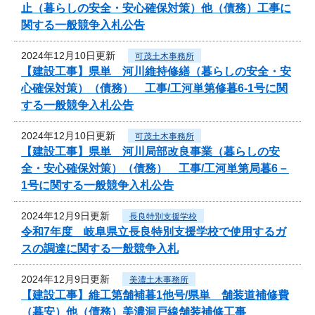
止（暮らしの安全・安心確保対策）他（債務）工事に
関する一般競争入札公告
2024年12月10日更新
可茂土木事務所
【建設工事】県単 河川維持修繕（暮らしの安全・安
心確保対策）（債務） 工事/工河単第修暮6-1号に関
する一般競争入札公告
2024年12月10日更新
可茂土木事務所
【建設工事】県単 河川局部改良事業（暮らしの安
全・安心確保対策）（債務） 工事/工河単第局暮6－
1号に関する一般競争入札公告
2024年12月9日更新
長良特別支援学校
令和7年度 岐阜県立長良特別支援学校で使用するガ
スの調達に関する一般競争入札
2024年12月9日更新
美濃土木事務所
【建設工事】維工第舗補暮1他号/県単 舗装道補修費
（暮安）他（債務）美濃洞戸線舗装補修工事