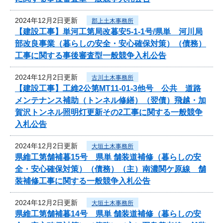
2024年12月2日更新
郡上土木事務所
【建設工事】単河工第局改暮安5-1-1号/県単 河川局
部改良事業（暮らしの安全・安心確保対策）（債務）
工事に関する事後審査型一般競争入札公告
2024年12月2日更新
古川土木事務所
【建設工事】工維2公第MT11-01-3他号 公共 道路
メンテナンス補助（トンネル修繕）（翌債）飛越・加
賀沢トンネル照明灯更新その2工事に関する一般競争
入札公告
2024年12月2日更新
大垣土木事務所
県維工第舗補暮15号 県単 舗装道補修（暮らしの安
全・安心確保対策）（債務）（主）南濃関ケ原線 舗
装補修工事に関する一般競争入札公告
2024年12月2日更新
大垣土木事務所
県維工第舗補暮14号 県単 舗装道補修（暮らしの安