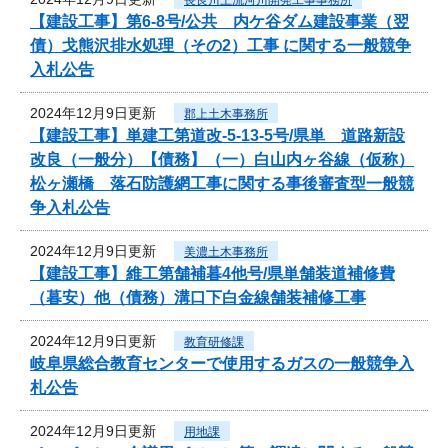
【建設工事】第6-8号/公共 内ケ谷ダム建設事業（翌
債）戈熊沢排水処理（その2）工事 に関する一般競争
入札公告
2024年12月9日更新
郡上土木事務所
【建設工事】単建工第道改-5-13-5号/県単 道路新設
改良（一般分）【債務】（一）白山内ヶ谷線（仮称）
松ヶ瀬橋 落石防護網工事に関する事後審査型一般競
争入札公告
2024年12月9日更新
美濃土木事務所
【建設工事】維工第舗補暮4他号/県単舗装道補修費
（暮安）他（債務）溝口下白金線舗装補修工事
2024年12月9日更新
教育研修課
岐阜県総合教育センターで使用するガスの一般競争入
札公告
2024年12月9日更新
用地課