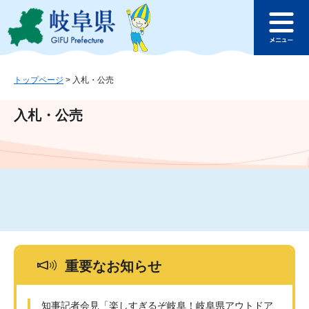
ペ
メ
このページの本文へ
ー
ニ
メ
ジ
ュ
ニ
の
ー
ュ
先
を
ー
頭
飛
トップページ
>
入札・公売
で
ば
す
し
入札・公売
。
て
本
文
へ
重要なお知らせ
知事記者会見「楽しすぎるぞ岐阜！岐阜県アウトドア