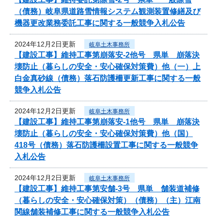
（債務）岐阜県道路雪情報システム観測装置修繕及び
機器更改業務委託工事に関する一般競争入札公告
2024年12月2日更新
岐阜土木事務所
【建設工事】維持工事第崩落安-2他号 県単 崩落決
壊防止（暮らしの安全・安心確保対策費）他（一）上
白金真砂線（債務）落石防護柵更新工事に関する一般
競争入札公告
2024年12月2日更新
岐阜土木事務所
【建設工事】維持工事第崩落安-1他号 県単 崩落決
壊防止（暮らしの安全・安心確保対策費）他（国）
418号（債務）落石防護柵設置工事に関する一般競争
入札公告
2024年12月2日更新
岐阜土木事務所
【建設工事】維持工事第安舗-3号 県単 舗装道補修
（暮らしの安全・安心確保対策）（債務）（主）江南
関線舗装補修工事に関する一般競争入札公告