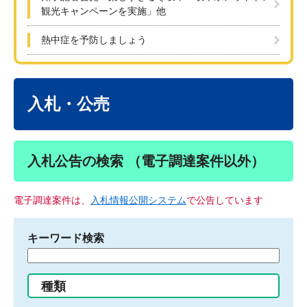
観光キャンペーンを実施」他
熱中症を予防しましょう
本
文
入札・公売
入札公告の検索 （電子調達案件以外）
電子調達案件は、
入札情報公開システム
で公告しています
キーワード検索
検
索
す
種類
る