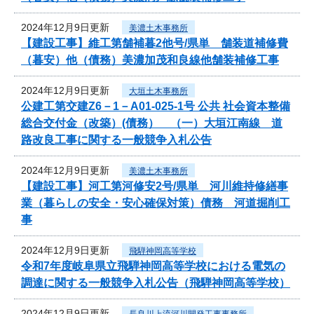
2024年12月9日更新
美濃土木事務所
【建設工事】維工第舗補暮2他号/県単 舗装道補修費
（暮安）他（債務）美濃加茂和良線他舗装補修工事
2024年12月9日更新
大垣土木事務所
公建工第交建Z6－1－A01-025-1号 公共 社会資本整備
総合交付金（改築）(債務） （一）大垣江南線 道
路改良工事に関する一般競争入札公告
2024年12月9日更新
美濃土木事務所
【建設工事】河工第河修安2号/県単 河川維持修繕事
業（暮らしの安全・安心確保対策）債務 河道掘削工
事
2024年12月9日更新
飛騨神岡高等学校
令和7年度岐阜県立飛騨神岡高等学校における電気の
調達に関する一般競争入札公告（飛騨神岡高等学校）
2024年12月9日更新
長良川上流河川開発工事事務所