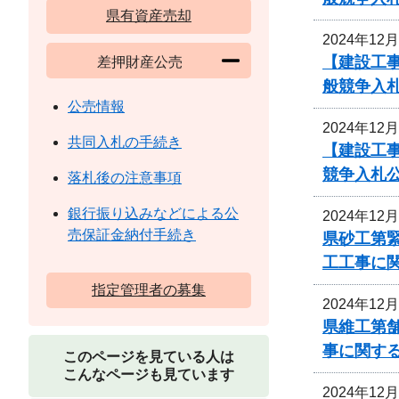
県有資産売却
2024年12
【建設工
差押財産公売
般競争入
公売情報
2024年12
共同入札の手続き
【建設工
競争入札
落札後の注意事項
銀行振り込みなどによる公
2024年12
売保証金納付手続き
県砂工第緊
工工事に
指定管理者の募集
2024年12
県維工第
事に関す
このページを見ている人は
こんなページも見ています
2024年12