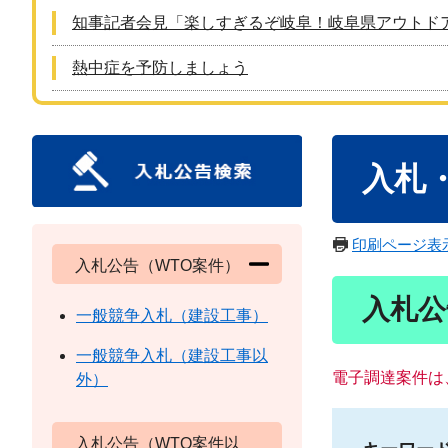
知事記者会見「楽しすぎるぞ岐阜！岐阜県アウトド
熱中症を予防しましょう
本
入札
文
印刷ページ表
入札公告（WTO案件）
入札公
一般競争入札（建設工事）
一般競争入札（建設工事以
電子調達案件は
外）
入札公告（WTO案件以