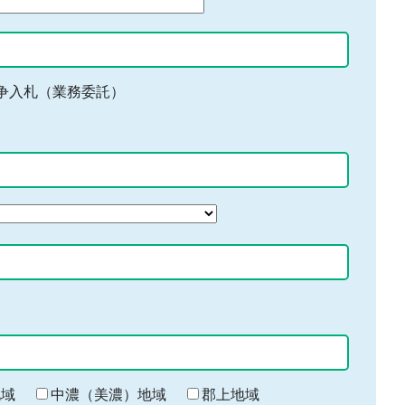
争入札（業務委託）
地域
中濃（美濃）地域
郡上地域