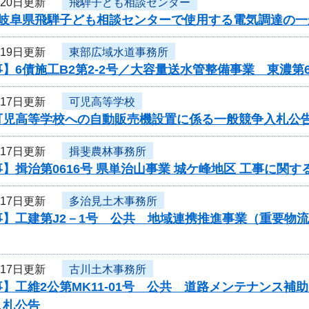
月20日更新
飛騨子ども相談センター
度岐阜県飛騨子ども相談センターで使用する電気調達の
月19日更新
東部広域水道事務所
】6債施工B2第2-2号／大容量送水管整備事業 東濃第
月17日更新
可児高等学校
可児高等学校への自動販売機設置に係る一般競争入札公
月17日更新
揖斐農林事務所
】揖治第0616号 県単治山事業 城ケ峰地区 工事に関
月17日更新
多治見土木事務所
事】工建第J2－1号 公共 地域連携推進事業（重要物
月17日更新
古川土木事務所
】工維2公第MK11-01号 公共 道路メンテナンス
入札公告