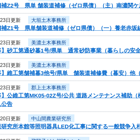
舗補Z2号 県単 舗装道補修（ゼロ県債）（主）南濃関
月23日更新
大垣土木事務所
舗補Z1号 県単舗装道補修（ゼロ県債）（一）養老赤坂
月23日更新
美濃土木事務所
事】砂工第通砂暮1号/県単 通常砂防事業（暮らしの安
月23日更新
美濃土木事務所
】維工第舗補暮3他号/県単 舗装道補修費（暮安）他（
月23日更新
郡上土木事務所
】公維工第MK05-02Z号/公共 道路メンテナンス補
札公告
月20日更新
中山間農業研究所
業研究所本館等照明器具LED化工事に関する一般競争入