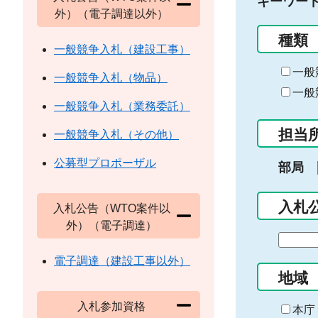
キーワー
外）（電子調達以外）
種類
一般競争入札（建設工事）
一般
一般競争入札（物品）
一般
一般競争入札（業務委託）
担当
一般競争入札（その他）
公募型プロポーザル
部局
入札
入札公告（WTO案件以
外）（電子調達）
期
間
電子調達（建設工事以外）
の
地域
始
入札参加資格
ま
本庁