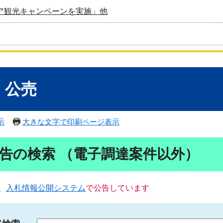
ア観光キャンペーンを実施」他
・公売
示
大きな文字で印刷ページ表示
告の検索 （電子調達案件以外）
、
入札情報公開システム
で公告しています