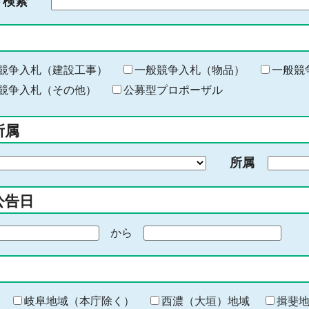
ド検索
検
索
す
る
キ
競争入札（建設工事）
一般競争入札（物品）
一般競
ー
競争入札（その他）
公募型プロポーザル
ワ
ー
所属
ド
を
所属
入
力
公告日
から
期
間
の
終
わ
岐阜地域（本庁除く）
西濃（大垣）地域
揖斐