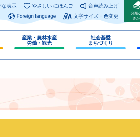
このページの本文へ
がな表示
やさしい にほんご
音声読み上げ
分類
Foreign language
文字サイズ・色変更
さが
産業・農林水産
社会基盤
労働・観光
まちづくり
閉
閉
じ
じ
る
る