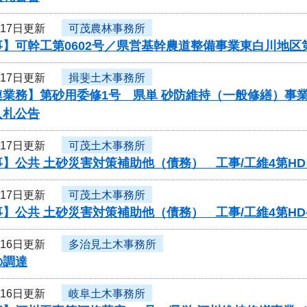
月17日更新
可茂農林事務所
】可幹工第0602号／県営基幹農道整備事業東白川地区
月17日更新
揖斐土木事務所
連業務】第砂用委修1号 県単 砂防維持（一般修繕）事
入札公告
月17日更新
可茂土木事務所
】公共 土砂災害対策補助他（債務） 工事/工維4第HD
月17日更新
可茂土木事務所
】公共 土砂災害対策補助他（債務） 工事/工維4第HD-
月16日更新
多治見土木事務所
の調達
月16日更新
岐阜土木事務所