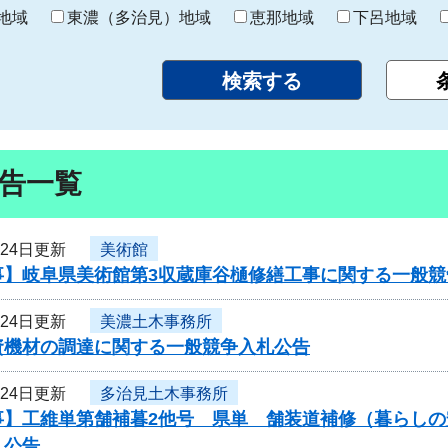
り
地域
東濃（多治見）地域
恵那地域
下呂地域
告一覧
月24日更新
美術館
事】岐阜県美術館第3収蔵庫谷樋修繕工事に関する一般競
月24日更新
美濃土木事務所
資機材の調達に関する一般競争入札公告
月24日更新
多治見土木事務所
事】工維単第舗補暮2他号 県単 舗装道補修（暮らし
札公告