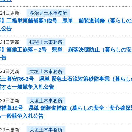
月24日更新
多治見土木事務所
事】工維単第舗補暮1他号 県単 舗装道補修（暮らし
札公告
月24日更新
揖斐土木事務所
事】第維工崩落－2号 県単 崩落決壊防止（暮らしの
公告
月23日更新
大垣土木事務所
土暮安R6-2号 県単 緊急土石流対策砂防事業（暮ら
関する一般競争入札公告
月23日更新
大垣土木事務所
舗補暮12号 県単 舗装道補修（暮らしの安全・安心確
る一般競争入札公告
月23日更新
大垣土木事務所