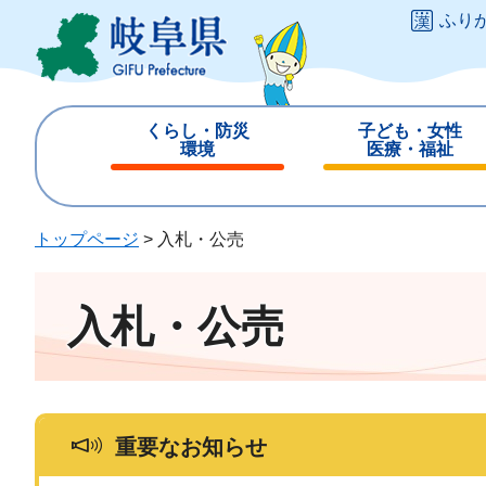
ペ
メ
ふり
ー
ニ
ジ
ュ
の
ー
先
を
くらし・防災
子ども・女性
頭
飛
環境
医療・福祉
で
ば
閉
閉
す
し
じ
じ
。
て
る
る
トップページ
>
入札・公売
本
文
へ
入札・公売
重要なお知らせ