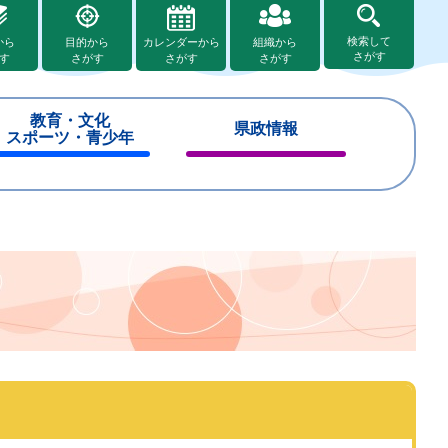
検索して
から
目的から
カレンダーから
組織から
さがす
す
さがす
さがす
さがす
教育・文化
県政情報
スポーツ・青少年
閉
閉
じ
じ
る
る