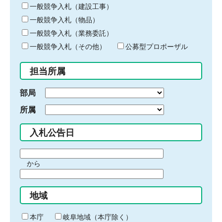
キ
一般競争入札（建設工事）
ー
一般競争入札（物品）
ワ
一般競争入札（業務委託）
ー
ド
一般競争入札（その他）
公募型プロポーザル
を
入
担当所属
力
部局
所属
入札公告日
期
から
間
期
の
間
始
地域
の
ま
終
り
わ
本庁
岐阜地域（本庁除く）