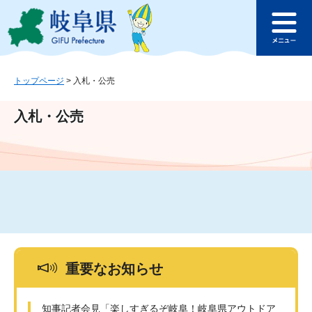
ペ
メ
このページの本文へ
ー
ニ
メ
ジ
ュ
ニ
の
ー
ュ
先
を
ー
頭
飛
トップページ
>
入札・公売
で
ば
す
し
入札・公売
。
て
本
文
へ
重要なお知らせ
知事記者会見「楽しすぎるぞ岐阜！岐阜県アウトドア