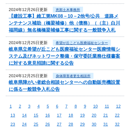
2024年12月26日更新
恵那土木事務所
【建設工事】維工第MK08－10－2他号/公共 道路メ
ンテナンス補助（橋梁補修）他（債務）（（主）白川
福岡線）無名橋橋梁補修工事に関する一般競争入札
2024年12月25日更新
希望が丘こども医療福祉センター
岐阜県立希望が丘こども医療福祉センター医療情報シ
ステム及びネットワーク整備・保守委託業務仕様書案
に対する意見招請に関する公告
2024年12月25日更新
身体障害者更生相談所
岐阜県障がい者総合相談センターへの自動販売機設置
に係る一般競争入札公告
1
2
3
4
5
6
7
8
9
10
11
12
13
14
15
16
17
18
19
20
21
22
23
24
25
26
27
28
29
30
31
32