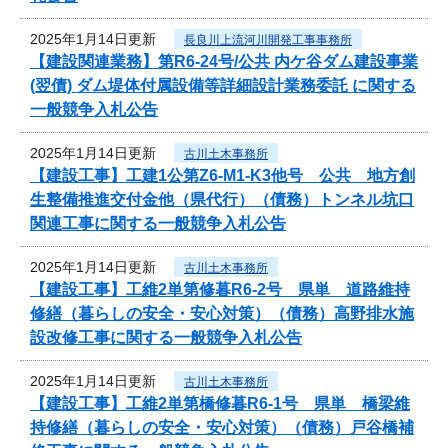
2025年1月14日更新
長良川上流河川開発工事事務所
【建設関連業務】第R6-24号/公共 内ケ谷ダム建設事業
(翌債) ダム堤体付属設備等詳細設計業務委託 に関する
一般競争入札公告
2025年1月14日更新
古川土木事務所
【建設工事】工建1公第Z6-M1-K3他号 公共 地方創
生整備推進交付金他（県代行）（債務）トンネル坑口
関連工事に関する一般競争入札公告
2025年1月14日更新
古川土木事務所
【建設工事】工維2単第修暮R6-2号 県単 道路維持
修繕（暮らしの安全・安心対策）（債務）高野排水施
設改修工事に関する一般競争入札公告
2025年1月14日更新
古川土木事務所
【建設工事】工維2単第橋修暮R6-1号 県単 橋梁維
持修繕（暮らしの安全・安心対策）（債務）戸谷橋補