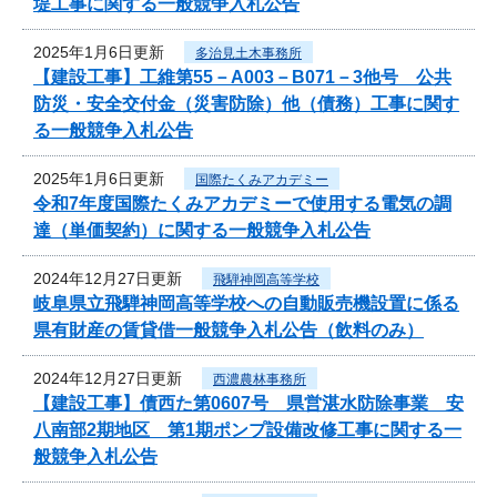
堤工事に関する一般競争入札公告
2025年1月6日更新
多治見土木事務所
【建設工事】工維第55－A003－B071－3他号 公共
防災・安全交付金（災害防除）他（債務）工事に関す
る一般競争入札公告
2025年1月6日更新
国際たくみアカデミー
令和7年度国際たくみアカデミーで使用する電気の調
達（単価契約）に関する一般競争入札公告
2024年12月27日更新
飛騨神岡高等学校
岐阜県立飛騨神岡高等学校への自動販売機設置に係る
県有財産の賃貸借一般競争入札公告（飲料のみ）
2024年12月27日更新
西濃農林事務所
【建設工事】債西た第0607号 県営湛水防除事業 安
八南部2期地区 第1期ポンプ設備改修工事に関する一
般競争入札公告