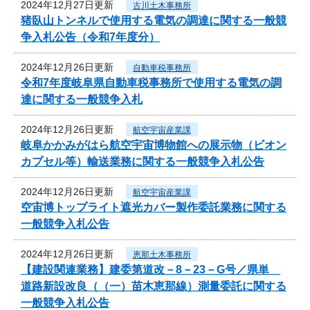
2024年12月27日更新
古川土木事務所
猪臥山トンネルで使用する電気の調達に関する一般競
争入札公告（令和7年度分）
2024年12月26日更新
自動車税事務所
令和7年度岐阜県自動車税事務所で使用する電気の調
達に関する一般競争入札
2024年12月26日更新
航空宇宙産業課
岐阜かかみがはら航空宇宙博物館への展示物（ビオン
カプセル等）輸送業務に関する一般競争入札公告
2024年12月26日更新
航空宇宙産業課
空宙博トップライト遮光カバー製作委託業務に関する
一般競争入札公告
2024年12月26日更新
恵那土木事務所
【建設関連業務】建委第道改－8－23－G号／県単
道路新設改良（（一）苗木恵那線）測量委託に関する
一般競争入札公告