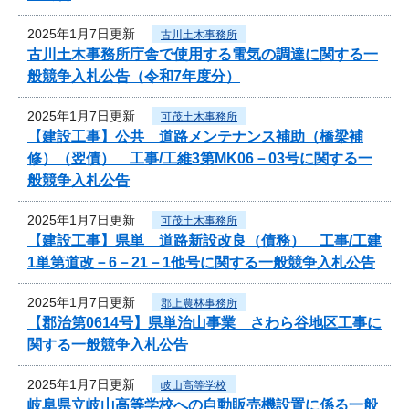
2025年1月7日更新
古川土木事務所
古川土木事務所庁舎で使用する電気の調達に関する一
般競争入札公告（令和7年度分）
2025年1月7日更新
可茂土木事務所
【建設工事】公共 道路メンテナンス補助（橋梁補
修）（翌債） 工事/工維3第MK06－03号に関する一
般競争入札公告
2025年1月7日更新
可茂土木事務所
【建設工事】県単 道路新設改良（債務） 工事/工建
1単第道改－6－21－1他号に関する一般競争入札公告
2025年1月7日更新
郡上農林事務所
【郡治第0614号】県単治山事業 さわら谷地区工事に
関する一般競争入札公告
2025年1月7日更新
岐山高等学校
岐阜県立岐山高等学校への自動販売機設置に係る一般