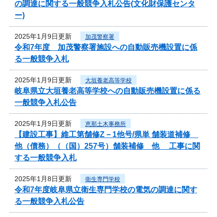
の調達に関する一般競争入札公告(文化財保護センタ
ー)
2025年1月9日更新
加茂警察署
令和7年度 加茂警察署施設への自動販売機設置に係
る一般競争入札
2025年1月9日更新
大垣養老高等学校
岐阜県立大垣養老高等学校への自動販売機設置に係る
一般競争入札公告
2025年1月9日更新
恵那土木事務所
【建設工事】維工第舗修Z－1他号/県単 舗装道補修
他（債務）（（国）257号）舗装補修 他 工事に関
する一般競争入札
2025年1月8日更新
衛生専門学校
令和7年度岐阜県立衛生専門学校の電気の調達に関す
る一般競争入札公告