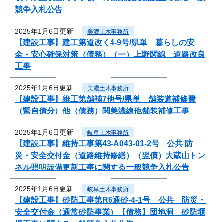
競争入札公告
2025年1月6日更新
美濃土木事務所
【建設工事】建工第道改く4-9号/県単 暮らしの安
全・安心確保対策（債務）（一）上野関線 道路改良
工事
2025年1月6日更新
美濃土木事務所
【建設工事】維工第舗補7他号/県単 舗装道補修費
（緊自債分）他（債務）関美濃線他舗装補修工事
2025年1月6日更新
岐阜土木事務所
【建設工事】維持工事第43-A043-01-2号 公共 防
災・安全交付金（道路維持修繕）（翌債）大蔵山トン
ネル照明設備更新工事に関する一般競争入札公告
2025年1月6日更新
岐阜土木事務所
【建設工事】砂防工事第R6通砂-4-1号 公共 防災・
安全交付金（通常砂防事業）【債務】団地洞 砂防堰