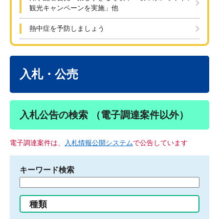
観光キャンペーンを実施」他
熱中症を予防しましょう
本
文
入札・公売
入札公告の検索 （電子調達案件以外）
電子調達案件は、
入札情報公開システム
で公告しています
キーワード検索
検
索
す
種類
る