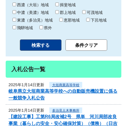
り
西濃（大垣）地域
揖斐地域
中濃（美濃）地域
郡上地域
可茂地域
東濃（多治見）地域
恵那地域
下呂地域
飛騨地域
県外
入札公告一覧
2025年1月14日更新
大垣商業高等学校
岐阜県立大垣商業高等学校への自動販売機設置に係る
一般競争入札公告
2025年1月14日更新
多治見土木事務所
【建設工事】工第R6局改補2号 県単 河川局部改良
事業（暮らしの安全・安心確保対策）（債務）（日吉