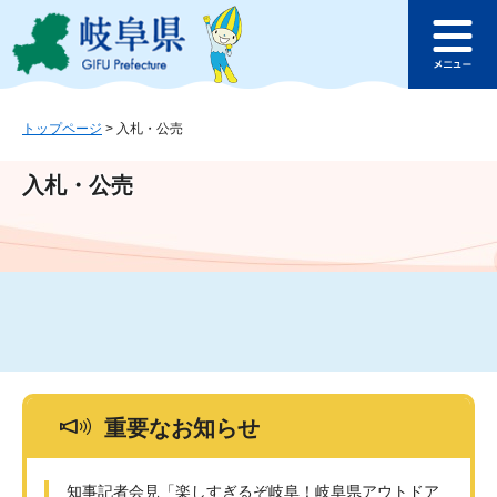
ペ
メ
このページの本文へ
ー
ニ
メ
ジ
ュ
ニ
の
ー
ュ
先
を
ー
頭
飛
トップページ
>
入札・公売
で
ば
す
し
入札・公売
。
て
本
文
へ
重要なお知らせ
知事記者会見「楽しすぎるぞ岐阜！岐阜県アウトドア