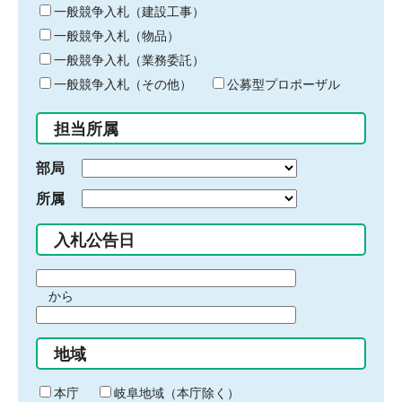
キ
一般競争入札（建設工事）
ー
一般競争入札（物品）
ワ
一般競争入札（業務委託）
ー
ド
一般競争入札（その他）
公募型プロポーザル
を
入
担当所属
力
部局
所属
入札公告日
期
から
間
期
の
間
始
地域
の
ま
終
り
わ
本庁
岐阜地域（本庁除く）