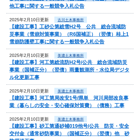
他工事に関する一般競争入札公告
2025年2月10日更新
古川土木事務所
【建設工事】工砂公第総雪H2号 公共 総合流域防
災事業（雪崩対策事業）（R6国補正）（翌債）桂上1
雪崩防護壁工事に関する一般競争入札公告
2025年2月10日更新
美濃土木事務所
【建設工事】河工第総流防H2号/公共 総合流域防災
事業（国補正分）（翌債）雨量観測所・水位局デジタ
ル化更新工事
2025年2月10日更新
美濃土木事務所
【建設工事】河工第局改安1号/県単 河川局部改良事
業（暮らしの安全・安心確保対策費）（債務）工事
2025年2月10日更新
美濃土木事務所
【建設工事】砂工第通砂補019他号/公共 防災・安全
交付金（通常砂防事業）（国補正分）（翌債）他 砂