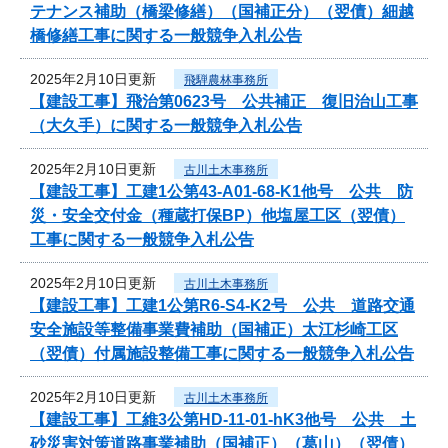
テナンス補助（橋梁修繕）（国補正分）（翌債）細越
橋修繕工事に関する一般競争入札公告
2025年2月10日更新
飛騨農林事務所
【建設工事】飛治第0623号 公共補正 復旧治山工事
（大久手）に関する一般競争入札公告
2025年2月10日更新
古川土木事務所
【建設工事】工建1公第43-A01-68-K1他号 公共 防
災・安全交付金（種蔵打保BP）他塩屋工区（翌債）
工事に関する一般競争入札公告
2025年2月10日更新
古川土木事務所
【建設工事】工建1公第R6-S4-K2号 公共 道路交通
安全施設等整備事業費補助（国補正）太江杉崎工区
（翌債）付属施設整備工事に関する一般競争入札公告
2025年2月10日更新
古川土木事務所
【建設工事】工維3公第HD-11-01-hK3他号 公共 土
砂災害対策道路事業補助（国補正）（葛山）（翌債）