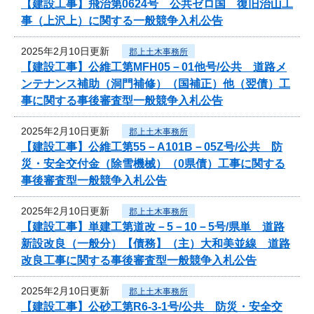
【建設工事】飛治第0624号 公共ゼロ国 復旧治山工
事（上沢上）に関する一般競争入札公告
2025年2月10日更新
郡上土木事務所
【建設工事】公維工第MFH05－01他号/公共 道路メ
ンテナンス補助（洞門補修）（国補正）他（翌債）工
事に関する事後審査型一般競争入札公告
2025年2月10日更新
郡上土木事務所
【建設工事】公維工第55－A101B－05Z号/公共 防
災・安全交付金（除雪機械）（0県債）工事に関する
事後審査型一般競争入札公告
2025年2月10日更新
郡上土木事務所
【建設工事】単建工第道改－5－10－5号/県単 道路
新設改良（一般分）【債務】（主）大和美並線 道路
改良工事に関する事後審査型一般競争入札公告
2025年2月10日更新
郡上土木事務所
【建設工事】公砂工第R6-3-1号/公共 防災・安全交