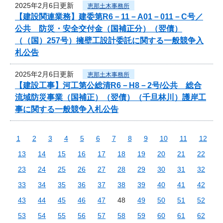
2025年2月6日更新
恵那土木事務所
【建設関連業務】建委第R6－11－A01－011－C号／
公共 防災・安全交付金（国補正分）（翌債）
（（国）257号）擁壁工設計委託に関する一般競争入
札公告
2025年2月6日更新
恵那土木事務所
【建設工事】河工第公総清R6－H8－2号/公共 総合
流域防災事業（国補正）（翌債）（千旦林川）護岸工
事に関する一般競争入札公告
1
2
3
4
5
6
7
8
9
10
11
12
13
14
15
16
17
18
19
20
21
22
23
24
25
26
27
28
29
30
31
32
33
34
35
36
37
38
39
40
41
42
43
44
45
46
47
48
49
50
51
52
53
54
55
56
57
58
59
60
61
62