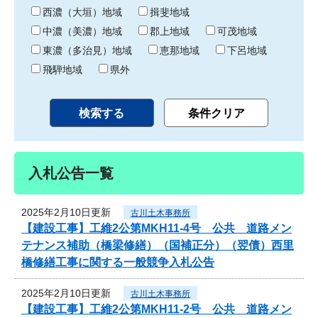
り
西濃（大垣）地域
揖斐地域
中濃（美濃）地域
郡上地域
可茂地域
東濃（多治見）地域
恵那地域
下呂地域
飛騨地域
県外
入札公告一覧
2025年2月10日更新
古川土木事務所
【建設工事】工維2公第MKH11-4号 公共 道路メン
テナンス補助（橋梁修繕）（国補正分）（翌債）西里
橋修繕工事に関する一般競争入札公告
2025年2月10日更新
古川土木事務所
【建設工事】工維2公第MKH11-2号 公共 道路メン