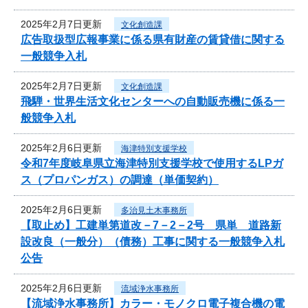
2025年2月7日更新
文化創造課
広告取扱型広報事業に係る県有財産の賃貸借に関する
一般競争入札
2025年2月7日更新
文化創造課
飛騨・世界生活文化センターへの自動販売機に係る一
般競争入札
2025年2月6日更新
海津特別支援学校
令和7年度岐阜県立海津特別支援学校で使用するLPガ
ス（プロパンガス）の調達（単価契約）
2025年2月6日更新
多治見土木事務所
【取止め】工建単第道改－7－2－2号 県単 道路新
設改良（一般分）（債務）工事に関する一般競争入札
公告
2025年2月6日更新
流域浄水事務所
【流域浄水事務所】カラー・モノクロ電子複合機の電