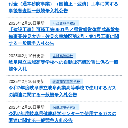
付金（通常砂防事業）（国補正・翌債）工事に関する
事後審査型一般競争入札公告
2025年2月10日更新
可茂農林事務所
【建設工事】可経工第0601号／県営経営体育成基盤整
備事業佐見大寺・佐見久室地区第2号・第4号工事に関
する一般競争入札公告
2025年2月10日更新
吉城高等学校
岐阜県立吉城高等学校への自動販売機設置に係る一般
競争入札
2025年2月10日更新
岐阜商業高等学校
令和7年度岐阜県立岐阜商業高等学校で使用するガス
の調達に関する一般競争入札公告
2025年2月10日更新
保健環境研究所
令和7年度岐阜県健康科学センターで使用するガスの
調達に関する一般競争入札公告