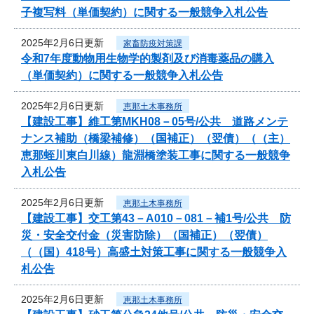
子複写料（単価契約）に関する一般競争入札公告
2025年2月6日更新
家畜防疫対策課
令和7年度動物用生物学的製剤及び消毒薬品の購入
（単価契約）に関する一般競争入札公告
2025年2月6日更新
恵那土木事務所
【建設工事】維工第MKH08－05号/公共 道路メンテ
ナンス補助（橋梁補修）（国補正）（翌債）（（主）
恵那蛭川東白川線）龍淵橋塗装工事に関する一般競争
入札公告
2025年2月6日更新
恵那土木事務所
【建設工事】交工第43－A010－081－補1号/公共 防
災・安全交付金（災害防除）（国補正）（翌債）
（（国）418号）高盛土対策工事に関する一般競争入
札公告
2025年2月6日更新
恵那土木事務所