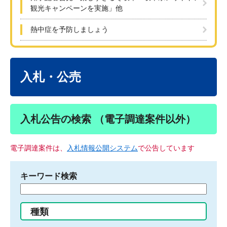
観光キャンペーンを実施」他
熱中症を予防しましょう
本
文
入札・公売
入札公告の検索 （電子調達案件以外）
電子調達案件は、
入札情報公開システム
で公告しています
キーワード検索
検
索
す
種類
る