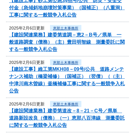
【建設工事】砂工第公急34他号/公共 防災・安全交
付金（急傾斜地崩壊対策事業）（国補正）（八重洞）
工事に関する一般競争入札公告
2025年2月6日更新
恵那土木事務所
【建設関連業務】建委第道調－恵2－B号／県単 一
般道路調査（債務）（主）豊田明智線 測量委託に関
する一般競争入札公告
2025年2月6日更新
恵那土木事務所
【建設工事】維工第MKH08－09号/公共 道路メンテ
ナンス補助（橋梁補修）（国補正）（翌債）（（主）
中津川南木曽線）釜橋補修工事に関する一般競争入札
公告
2025年2月6日更新
恵那土木事務所
【建設関連業務】建委第道改－8－21－C号／県単
道路新設改良（債務）（一）恵那八百津線 測量委託
に関する一般競争入札公告