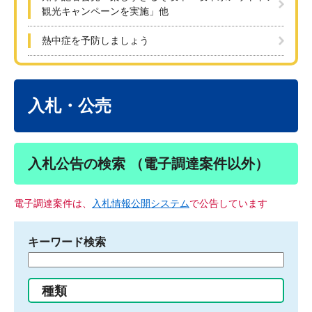
観光キャンペーンを実施」他
熱中症を予防しましょう
本
文
入札・公売
入札公告の検索 （電子調達案件以外）
電子調達案件は、
入札情報公開システム
で公告しています
キーワード検索
検
索
す
種類
る