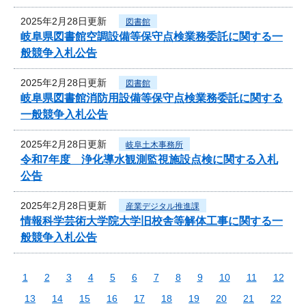
2025年2月28日更新
図書館
岐阜県図書館空調設備等保守点検業務委託に関する一
般競争入札公告
2025年2月28日更新
図書館
岐阜県図書館消防用設備等保守点検業務委託に関する
一般競争入札公告
2025年2月28日更新
岐阜土木事務所
令和7年度 浄化導水観測監視施設点検に関する入札
公告
2025年2月28日更新
産業デジタル推進課
情報科学芸術大学院大学旧校舎等解体工事に関する一
般競争入札公告
1
2
3
4
5
6
7
8
9
10
11
12
13
14
15
16
17
18
19
20
21
22