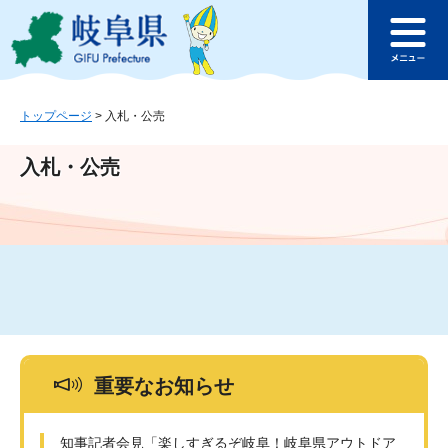
ペ
メ
このページの本文へ
ー
ニ
メ
ジ
ュ
ニ
の
ー
ュ
先
を
ー
頭
飛
トップページ
>
入札・公売
で
ば
す
し
入札・公売
。
て
本
文
へ
重要なお知らせ
知事記者会見「楽しすぎるぞ岐阜！岐阜県アウトドア