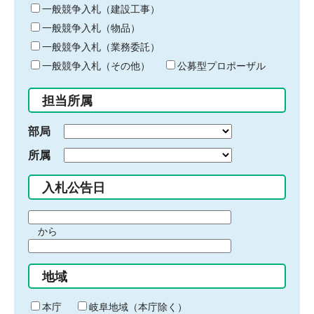
キ
一般競争入札（建設工事）
ー
一般競争入札（物品）
ワ
一般競争入札（業務委託）
ー
ド
一般競争入札（その他）
公募型プロポーザル
を
入
担当所属
力
部局
所属
入札公告日
期
から
間
期
の
間
始
地域
の
ま
終
り
わ
本庁
岐阜地域（本庁除く）