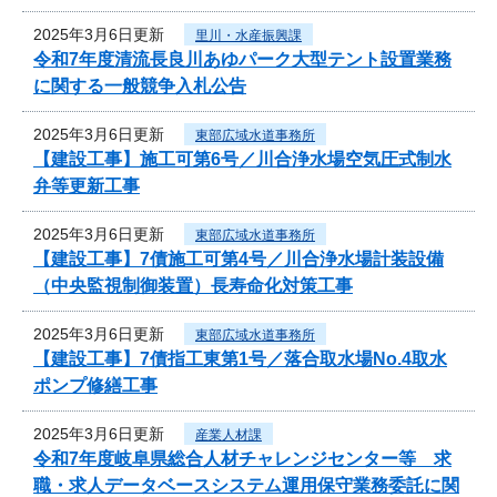
2025年3月6日更新
里川・水産振興課
令和7年度清流長良川あゆパーク大型テント設置業務
に関する一般競争入札公告
2025年3月6日更新
東部広域水道事務所
【建設工事】施工可第6号／川合浄水場空気圧式制水
弁等更新工事
2025年3月6日更新
東部広域水道事務所
【建設工事】7債施工可第4号／川合浄水場計装設備
（中央監視制御装置）長寿命化対策工事
2025年3月6日更新
東部広域水道事務所
【建設工事】7債指工東第1号／落合取水場No.4取水
ポンプ修繕工事
2025年3月6日更新
産業人材課
令和7年度岐阜県総合人材チャレンジセンター等 求
職・求人データベースシステム運用保守業務委託に関