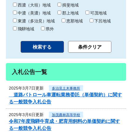
り
西濃（大垣）地域
揖斐地域
中濃（美濃）地域
郡上地域
可茂地域
東濃（多治見）地域
恵那地域
下呂地域
飛騨地域
県外
入札公告一覧
2025年3月7日更新
多治見土木事務所
道路パトロール車運転業務委託（単価契約）に関す
る一般競争入札公告
2025年3月6日更新
加茂農林高等学校
令和7年度飛騨牛育成・肥育用飼料の単価契約に関す
る一般競争入札公告