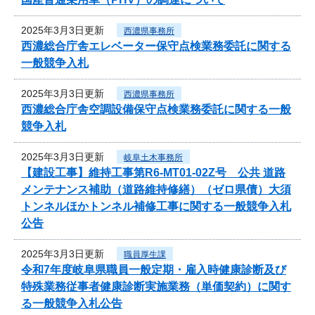
2025年3月3日更新
西濃県事務所
西濃総合庁舎エレベーター保守点検業務委託に関する
一般競争入札
2025年3月3日更新
西濃県事務所
西濃総合庁舎空調設備保守点検業務委託に関する一般
競争入札
2025年3月3日更新
岐阜土木事務所
【建設工事】維持工事第R6-MT01-02Z号 公共 道路
メンテナンス補助（道路維持修繕）（ゼロ県債）大須
トンネルほかトンネル補修工事に関する一般競争入札
公告
2025年3月3日更新
職員厚生課
令和7年度岐阜県職員一般定期・雇入時健康診断及び
特殊業務従事者健康診断実施業務（単価契約）に関す
る一般競争入札公告