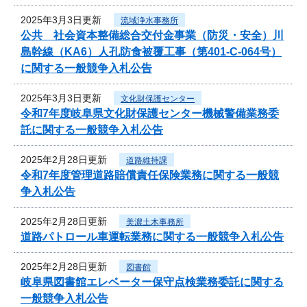
2025年3月3日更新
流域浄水事務所
公共 社会資本整備総合交付金事業（防災・安全）川
島幹線（KA6）人孔防食被覆工事（第401-C-064号）
に関する一般競争入札公告
2025年3月3日更新
文化財保護センター
令和7年度岐阜県文化財保護センター機械警備業務委
託に関する一般競争入札公告
2025年2月28日更新
道路維持課
令和7年度管理道路賠償責任保険業務に関する一般競
争入札公告
2025年2月28日更新
美濃土木事務所
道路パトロール車運転業務に関する一般競争入札公告
2025年2月28日更新
図書館
岐阜県図書館エレベーター保守点検業務委託に関する
一般競争入札公告