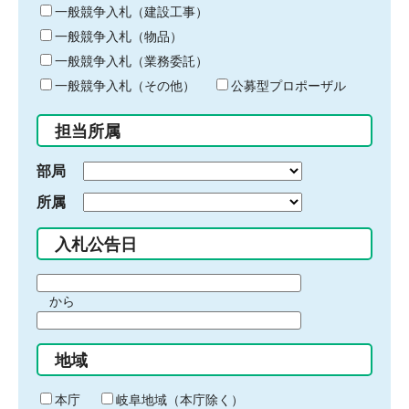
キ
一般競争入札（建設工事）
ー
一般競争入札（物品）
ワ
一般競争入札（業務委託）
ー
ド
一般競争入札（その他）
公募型プロポーザル
を
入
担当所属
力
部局
所属
入札公告日
期
から
間
期
の
間
始
地域
の
ま
終
り
わ
本庁
岐阜地域（本庁除く）