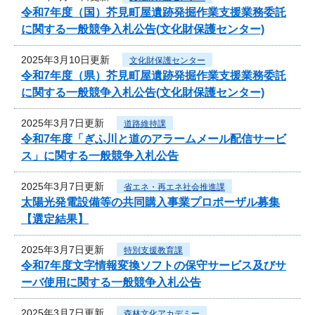
令和7年度（国）芥見町屋遺跡発掘作業支援業務委託
に関する一般競争入札公告(文化財保護センター)
2025年3月10日更新
文化財保護センター
令和7年度（県）芥見町屋遺跡発掘作業支援業務委託
に関する一般競争入札公告(文化財保護センター)
2025年3月7日更新
道路維持課
令和7年度「ぎふ川と道のアラームメール配信サービ
ス」に関する一般競争入札公告
2025年3月7日更新
省エネ・再エネ社会推進課
太陽光発電設備等の共同購入事業プロポーザル募集
【選定結果】
2025年3月7日更新
特別支援教育課
令和7年度文字情報変換ソフトの保守サービス及びサ
ーバ使用に関する一般競争入札公告
2025年3月7日更新
森林文化アカデミー