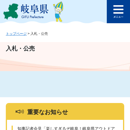
ペ
メ
このページの本文へ
ー
ニ
メ
ジ
ュ
ニ
の
ー
ュ
先
を
ー
頭
飛
トップページ
>
入札・公売
で
ば
す
し
入札・公売
。
て
本
文
へ
重要なお知らせ
知事記者会見「楽しすぎるぞ岐阜！岐阜県アウトドア