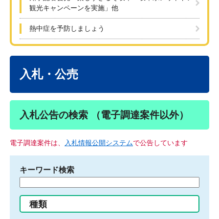
観光キャンペーンを実施」他
熱中症を予防しましょう
本
文
入札・公売
入札公告の検索 （電子調達案件以外）
電子調達案件は、
入札情報公開システム
で公告しています
キーワード検索
検
索
す
種類
る