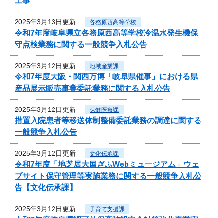
工事
2025年3月13日更新
各務原西高等学校
令和7年度岐阜県立各務原西高等学校冷温水発生機保
守点検業務に関する一般競争入札公告
2025年3月12日更新
地域産業課
令和7年度大阪・関西万博「岐阜県催事」における県
産品展示販売事業委託業務に関する入札公告
2025年3月12日更新
保健医療課
措置入院患者等移送体制整備委託業務の調達に関する
一般競争入札公告
2025年3月12日更新
文化伝承課
令和7年度「地芝居大国ぎふWebミュージアム」ウェ
ブサイト保守管理等実施業務に関する一般競争入札公
告【文化伝承課】
2025年3月12日更新
子育て支援課