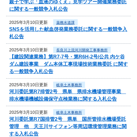
親子で学ぶ「血液のゆくえ」見学ツアー開催業務委託
に関する一般競争入札公告
2025年3月10日更新
薬務水道課
SNSを活用した献血啓発業務委託に関する一般競争入
札公告
2025年3月10日更新
長良川上流河川開発工事事務所
【建設関連業務】第R7-7号・第R6H-2号/公共 内ケ谷
ダム建設事業 ダム本体工事現場技術業務委託 に関す
る一般競争入札公告
2025年3月10日更新
岐阜土木事務所
河川委託第R7排管2号 県単 県排水機場管理事業
排水機場機械設備保守点検業務に関する入札公告
2025年3月10日更新
岐阜土木事務所
河川委託第R7国排管2号 県単 国所管排水機場受託
管理 他 天王川サイフォン等周辺環境管理業務に関
する入札公告