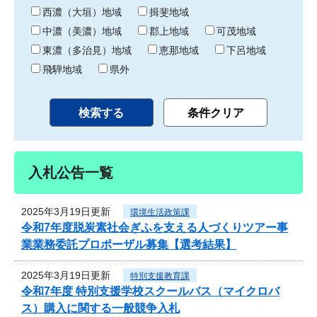
り
西濃（大垣）地域
揖斐地域
中濃（美濃）地域
郡上地域
可茂地域
東濃（多治見）地域
恵那地域
下呂地域
飛騨地域
県外
入札公告一覧
2025年3月19日更新
環境生活政策課
令和7年度脱炭素社会ぎふを支える人づくりツアー事
業業務委託プロポーザル募集【選考結果】
2025年3月19日更新
特別支援教育課
令和7年度 特別支援学校スクールバス（マイクロバ
ス）購入に関する一般競争入札