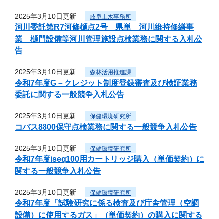
2025年3月10日更新
岐阜土木事務所
河川委託第R7河修樋点2号 県単 河川維持修繕事
業 樋門設備等河川管理施設点検業務に関する入札公
告
2025年3月10日更新
森林活用推進課
令和7年度G－クレジット制度登録審査及び検証業務
委託に関する一般競争入札公告
2025年3月10日更新
保健環境研究所
コバス8800保守点検業務に関する一般競争入札公告
2025年3月10日更新
保健環境研究所
令和7年度iseq100用カートリッジ購入（単価契約）に
関する一般競争入札公告
2025年3月10日更新
保健環境研究所
令和7年度「試験研究に係る検査及び庁舎管理（空調
設備）に使用するガス」（単価契約）の購入に関する