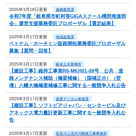
2025年3月18日更新
義務教育課
令和7年度「岐阜県市町村等GIGAスクール構想推進部
会」運営支援業務委託プロポーザル【選定結果】
2025年3月17日更新
地域産業課
ベトナム・ホーチミン販路開拓業務委託プロポーザル
募集【質問・回答】
2025年3月17日更新
岐阜土木事務所
【建設工事】維持工事第R6-MKH01-09号 公共 道
路メンテナンス補助（橋梁補修）（国補正分）（翌
債）八幡大橋橋梁補修工事に関する一般競争入札公告
2025年3月17日更新
産業デジタル推進課
【建設工事】ソフトピアジャパン・センタービル及び
アネックス電力量計更新工事に関する一般競争入札公
告
2025年3月17日更新
長良川上流河川開発工事事務所