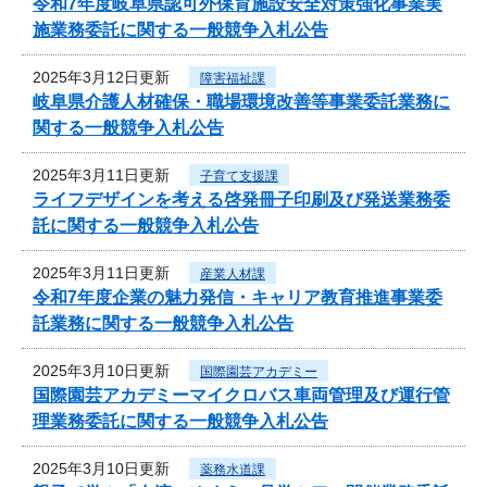
令和7年度岐阜県認可外保育施設安全対策強化事業実
施業務委託に関する一般競争入札公告
2025年3月12日更新
障害福祉課
岐阜県介護人材確保・職場環境改善等事業委託業務に
関する一般競争入札公告
2025年3月11日更新
子育て支援課
ライフデザインを考える啓発冊子印刷及び発送業務委
託に関する一般競争入札公告
2025年3月11日更新
産業人材課
令和7年度企業の魅力発信・キャリア教育推進事業委
託業務に関する一般競争入札公告
2025年3月10日更新
国際園芸アカデミー
国際園芸アカデミーマイクロバス車両管理及び運行管
理業務委託に関する一般競争入札公告
2025年3月10日更新
薬務水道課