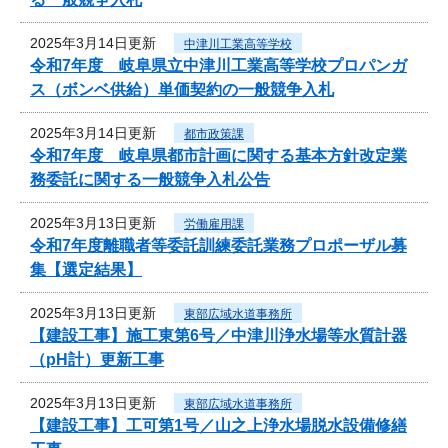
2025年3月14日更新
中津川工業高等学校
令和7年度 岐阜県立中津川工業高等学校プロパンガ
ス（ボンベ供給）単価契約の一般競争入札
2025年3月14日更新
都市政策課
令和7年度 岐阜県都市計画に関する基本方針改定業
務委託に関する一般競争入札公告
2025年3月13日更新
労働雇用課
令和7年度離職者等委託訓練委託業務プロポーザル募
集【選定結果】
2025年3月13日更新
東部広域水道事務所
【建設工事】施工東第6号／中津川浄水場等水質計器
（pH計）更新工事
2025年3月13日更新
東部広域水道事務所
【建設工事】工可第1号／山之上浄水場脱水設備修繕