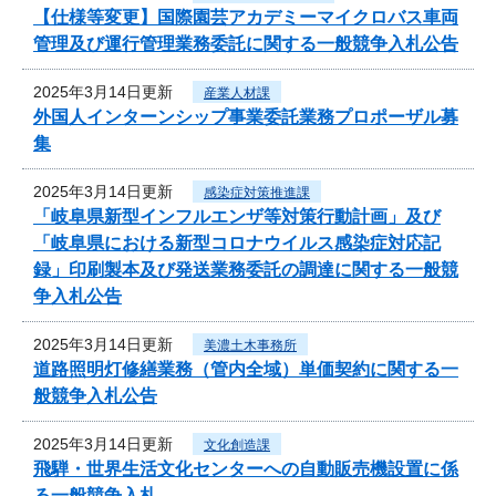
【仕様等変更】国際園芸アカデミーマイクロバス車両
管理及び運行管理業務委託に関する一般競争入札公告
2025年3月14日更新
産業人材課
外国人インターンシップ事業委託業務プロポーザル募
集
2025年3月14日更新
感染症対策推進課
「岐阜県新型インフルエンザ等対策行動計画」及び
「岐阜県における新型コロナウイルス感染症対応記
録」印刷製本及び発送業務委託の調達に関する一般競
争入札公告
2025年3月14日更新
美濃土木事務所
道路照明灯修繕業務（管内全域）単価契約に関する一
般競争入札公告
2025年3月14日更新
文化創造課
飛騨・世界生活文化センターへの自動販売機設置に係
る一般競争入札