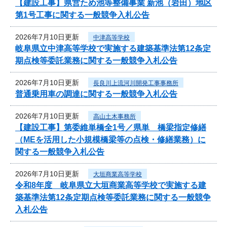
【建設工事】県営ため池等整備事業 新池（岩田）地区
第1号工事に関する一般競争入札公告
2026年7月10日更新
中津高等学校
岐阜県立中津高等学校で実施する建築基準法第12条定
期点検等委託業務に関する一般競争入札公告
2026年7月10日更新
長良川上流河川開発工事事務所
普通乗用車の調達に関する一般競争入札公告
2026年7月10日更新
高山土木事務所
【建設工事】第委維単橋全1号／県単 橋梁指定修繕
（MEを活用した小規模橋梁等の点検・修繕業務）に
関する一般競争入札公告
2026年7月10日更新
大垣商業高等学校
令和8年度 岐阜県立大垣商業高等学校で実施する建
築基準法第12条定期点検等委託業務に関する一般競争
入札公告