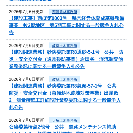
2026年7月6日更新
西濃農林事務所
【建設工事】西ほ第0803号 県営経営体育成基盤整備
事業 牧2期地区 第5期工事に関する一般競争入札公
告
2026年7月6日更新
岐阜土木事務所
【建設関連業務】砂防委託第R8通砂-5-1号 公共 防
災・安全交付金（通常砂防事業）岩田谷 渓流調査他
業務委託に関する一般競争入札公告
2026年7月6日更新
岐阜土木事務所
【建設関連業務】砂防委託第R8急傾-57-1号 公共
防災・安全交付金（急傾斜地崩壊対策事業）出屋敷
2 測量擁壁工詳細設計業務委託に関する一般競争入
札公告
2026年7月6日更新
大垣土木事務所
公維委第橋点2他号 公共 道路メンテナンス補助