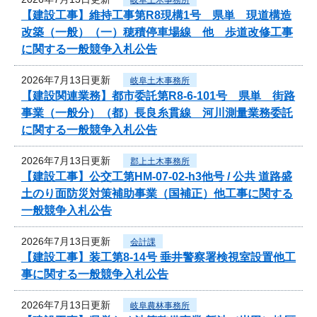
【建設工事】維持工事第R8現構1号 県単 現道構造
改築（一般）（一）穂積停車場線 他 歩道改修工事
に関する一般競争入札公告
2026年7月13日更新
岐阜土木事務所
【建設関連業務】都市委託第R8-6-101号 県単 街路
事業（一般分）（都）長良糸貫線 河川測量業務委託
に関する一般競争入札公告
2026年7月13日更新
郡上土木事務所
【建設工事】公交工第HM-07-02-h3他号 / 公共 道路盛
土のり面防災対策補助事業（国補正）他工事に関する
一般競争入札公告
2026年7月13日更新
会計課
【建設工事】装工第8-14号 垂井警察署検視室設置他工
事に関する一般競争入札公告
2026年7月13日更新
岐阜農林事務所