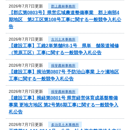
2026年7月7日更新
郡上農林事務所
【郡広第0803号】県営広域農道整備事業 郡上南部4
期地区 第2工区第108号工事に関する一般競争入札公
告
2026年7月7日更新
古川土木事務所
【建設工事】工維2単第舗R8-1号 県単 舗装道補修
（荒原工区）工事に関する一般競争入札公告
2026年7月7日更新
揖斐農林事務所
【建設工事】揖治第0807号 予防治山事業 上ケ瀬地区
工事に関する一般競争入札公告
2026年7月7日更新
揖斐農林事務所
【建設工事】揖経第0801号 県営経営体育成基盤整備
事業 更地方地区 第2号第6期工事に関する一般競争入
札公告
2026年7月7日更新
多治見土木事務所