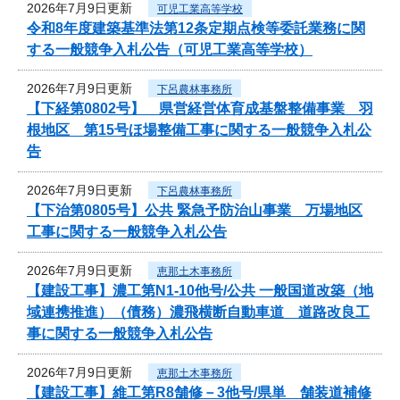
2026年7月9日更新
可児工業高等学校
令和8年度建築基準法第12条定期点検等委託業務に関
する一般競争入札公告（可児工業高等学校）
2026年7月9日更新
下呂農林事務所
【下経第0802号】 県営経営体育成基盤整備事業 羽
根地区 第15号ほ場整備工事に関する一般競争入札公
告
2026年7月9日更新
下呂農林事務所
【下治第0805号】公共 緊急予防治山事業 万場地区
工事に関する一般競争入札公告
2026年7月9日更新
恵那土木事務所
【建設工事】濃工第N1-10他号/公共 一般国道改築（地
域連携推進）（債務）濃飛横断自動車道 道路改良工
事に関する一般競争入札公告
2026年7月9日更新
恵那土木事務所
【建設工事】維工第R8舗修－3他号/県単 舗装道補修