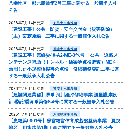
八幡地区 那比農道第2号工事に関する一般競争入札
公告
2026年7月14日更新
下呂土木事務所
【建設工事】公共 防災・安全交付金（災害防除）
（主）宮萩原線 工事に関する一般競争入札公告
2026年7月14日更新
揖斐土木事務所
【建設工事】第維委48-A2-ME-3他号 公共 道路メ
ンテナンス補助（トンネル・橋梁等点検調査）MEを
活用した小規模橋梁等の点検・修繕業務委託工事に関
する一般競争入札公告
2026年7月14日更新
可茂土木事務所
【建設関連業務】県単 河川維持修繕事業 測量護岸設
計 委託/委河単第修8-4号に関する一般競争入札公告
2026年7月14日更新
恵那農林事務所
【恵経第0801号】県営経営体育成基盤整備事業 夏焼
地区 用水路第1期工事に関する一般競争入札公告