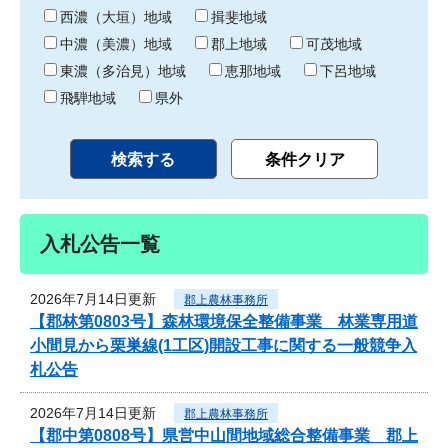
り
西濃（大垣）地域
揖斐地域
中濃（美濃）地域
郡上地域
可茂地域
東濃（多治見）地域
恵那地域
下呂地域
飛騨地域
県外
入札公告一覧
2026年7月14日更新
郡上農林事務所
【郡林第0803号】森林環境保全整備事業 林業専用道
小間見から栗巣線(1工区)開設工事に関する一般競争入
札公告
2026年7月14日更新
郡上農林事務所
【郡中第0808号】県営中山間地域総合整備事業 郡上