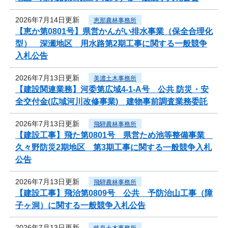
2026年7月14日更新
恵那農林事務所
【恵か第0801号】県営かんがい排水事業（保全合理化
型） 深瀬地区 用水路第2期工事に関する一般競争
入札公告
2026年7月13日更新
美濃土木事務所
【建設関連業務】河委第広域4-1-A号 公共 防災・安
全交付金(広域河川改修事業) 建物事前調査業務委託
2026年7月13日更新
飛騨農林事務所
【建設工事】飛た第0801号 県営ため池等整備事業
久々野防災2期地区 第3期工事に関する一般競争入札
公告
2026年7月13日更新
飛騨農林事務所
【建設工事】飛治第0809号 公共 予防治山工事（障
子ヶ洞）に関する一般競争入札公告
2026年7月13日更新
岐阜土木事務所