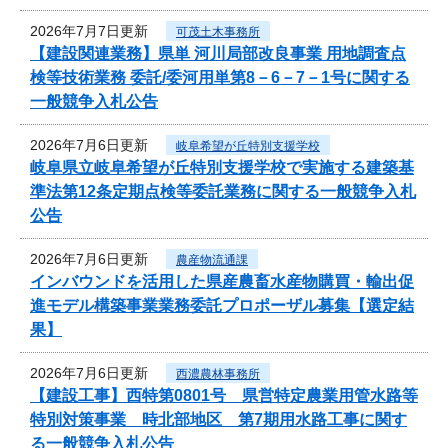
2026年7月7日更新
可茂土木事務所
【建設関連業務】県単 河川局部改良事業 用地調査点
検等技術業務 委託/委河用単第8－6－7－1号に関する
一般競争入札公告
2026年7月6日更新
岐阜希望が丘特別支援学校
岐阜県立岐阜希望が丘特別支援学校で実施する建築基
準法第12条定期点検等委託業務に関する一般競争入札
公告
2026年7月6日更新
農産物流通課
インバウンドを活用した県産農畜水産物購買・輸出促
進モデル構築事業業務委託プロポーザル募集【選定結
果】
2026年7月6日更新
西濃農林事務所
【建設工事】西特第0801号 県営特定農業用管水路等
特別対策事業 時北部地区 第7期用水路工事に関す
る一般競争入札公告