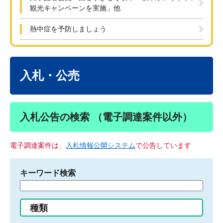
観光キャンペーンを実施」他
熱中症を予防しましょう
本
文
入札・公売
入札公告の検索 （電子調達案件以外）
電子調達案件は、
入札情報公開システム
で公告しています
キーワード検索
検
索
す
種類
る