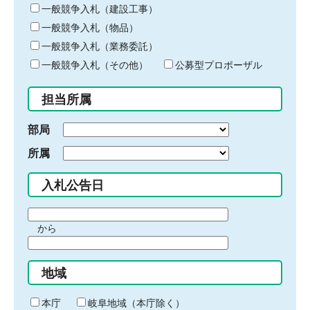
キ
一般競争入札（建設工事）
ー
一般競争入札（物品）
ワ
一般競争入札（業務委託）
ー
ド
一般競争入札（その他）
公募型プロポーザル
を
入
担当所属
力
部局
所属
入札公告日
期
から
間
期
の
間
始
地域
の
ま
終
り
わ
本庁
岐阜地域（本庁除く）