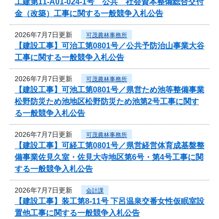
工建第11-A01-024-1号 公共 社会資本整備総合交付
金（改築）工事に関する一般競争入札公告
2026年7月7日更新
可茂農林事務所
【建設工事】可治工第0801号／公共予防治山事業大谷
工事に関する一般競争入札公告
2026年7月7日更新
可茂農林事務所
【建設工事】可池工第0801号／県営ため池等整備事業
松野防災ため池地区松野防災ため池第2号工事に関す
る一般競争入札公告
2026年7月7日更新
可茂農林事務所
【建設工事】可経工第0801号／県営経営体育成基盤整
備事業佐見久室・佐見大寺地区第6号・第4号工事に関
する一般競争入札公告
2026年7月7日更新
会計課
【建設工事】装工第8-11号 下呂温泉交番女性仮眠室設
置他工事に関する一般競争入札公告