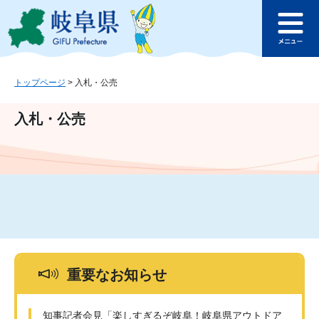
ペ
メ
このページの本文へ
ー
ニ
メ
ジ
ュ
ニ
の
ー
ュ
先
を
ー
頭
飛
トップページ
>
入札・公売
で
ば
す
し
入札・公売
。
て
本
文
へ
重要なお知らせ
知事記者会見「楽しすぎるぞ岐阜！岐阜県アウトドア