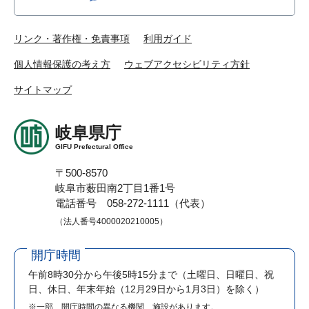
リンク・著作権・免責事項
利用ガイド
個人情報保護の考え方
ウェブアクセシビリティ方針
サイトマップ
岐阜県庁
GIFU Prefectural Office
〒500-8570
岐阜市薮田南2丁目1番1号
電話番号 058-272-1111（代表）
（法人番号4000020210005）
開庁時間
午前8時30分から午後5時15分まで
（土曜日、日曜日、祝
日、休日、年末年始（12月29日から1月3日）を除く）
※一部、開庁時間の異なる機関、施設があります。