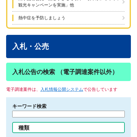
観光キャンペーンを実施」他
熱中症を予防しましょう
本
文
入札・公売
入札公告の検索 （電子調達案件以外）
電子調達案件は、
入札情報公開システム
で公告しています
キーワード検索
検
索
す
種類
る