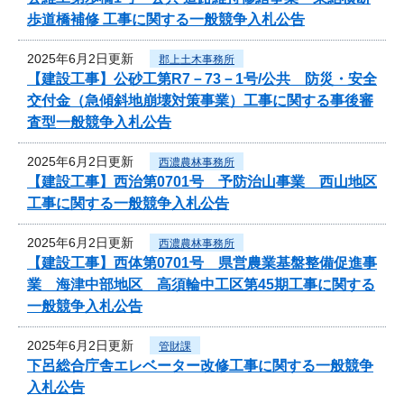
歩道橋補修 工事に関する一般競争入札公告
2025年6月2日更新
郡上土木事務所
【建設工事】公砂工第R7－73－1号/公共 防災・安全
交付金（急傾斜地崩壊対策事業）工事に関する事後審
査型一般競争入札公告
2025年6月2日更新
西濃農林事務所
【建設工事】西治第0701号 予防治山事業 西山地区
工事に関する一般競争入札公告
2025年6月2日更新
西濃農林事務所
【建設工事】西体第0701号 県営農業基盤整備促進事
業 海津中部地区 高須輪中工区第45期工事に関する
一般競争入札公告
2025年6月2日更新
管財課
下呂総合庁舎エレベーター改修工事に関する一般競争
入札公告