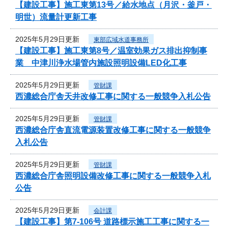
【建設工事】施工東第13号／給水地点（月沢・釜戸・
明世）流量計更新工事
2025年5月29日更新
東部広域水道事務所
【建設工事】施工東第8号／温室効果ガス排出抑制事
業 中津川浄水場管内施設照明設備LED化工事
2025年5月29日更新
管財課
西濃総合庁舎天井改修工事に関する一般競争入札公告
2025年5月29日更新
管財課
西濃総合庁舎直流電源装置改修工事に関する一般競争
入札公告
2025年5月29日更新
管財課
西濃総合庁舎照明設備改修工事に関する一般競争入札
公告
2025年5月29日更新
会計課
【建設工事】第7-106号 道路標示施工工事に関する一