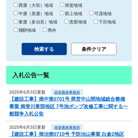
り
西濃（大垣）地域
揖斐地域
中濃（美濃）地域
郡上地域
可茂地域
東濃（多治見）地域
恵那地域
下呂地域
飛騨地域
県外
入札公告一覧
2025年6月3日更新
揖斐農林事務所
【建設工事】揖中第0701号 県営中山間地域総合整備
事業 揖斐川東部地区 7号池ポンプ改修工事に関する一
般競争入札公告
2025年6月3日更新
揖斐農林事務所
【建設工事】揖治第0710号 予防治山事業 白倉2地区