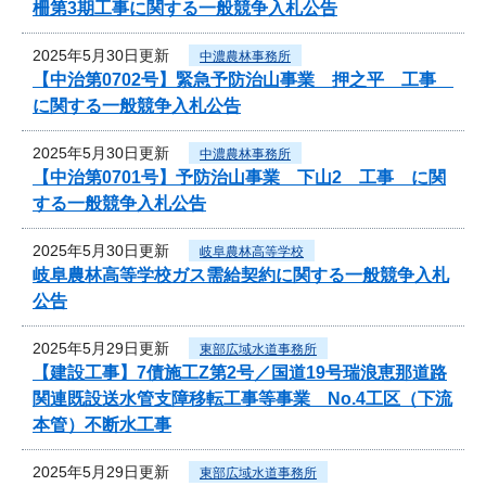
柵第3期工事に関する一般競争入札公告
2025年5月30日更新
中濃農林事務所
【中治第0702号】緊急予防治山事業 押之平 工事
に関する一般競争入札公告
2025年5月30日更新
中濃農林事務所
【中治第0701号】予防治山事業 下山2 工事 に関
する一般競争入札公告
2025年5月30日更新
岐阜農林高等学校
岐阜農林高等学校ガス需給契約に関する一般競争入札
公告
2025年5月29日更新
東部広域水道事務所
【建設工事】7債施工Z第2号／国道19号瑞浪恵那道路
関連既設送水管支障移転工事等事業 No.4工区（下流
本管）不断水工事
2025年5月29日更新
東部広域水道事務所