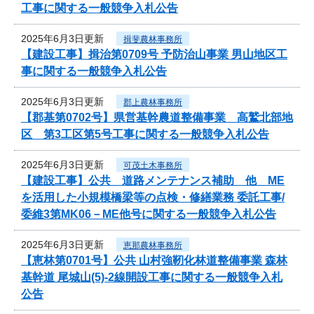
工事に関する一般競争入札公告
2025年6月3日更新
揖斐農林事務所
【建設工事】揖治第0709号 予防治山事業 男山地区工
事に関する一般競争入札公告
2025年6月3日更新
郡上農林事務所
【郡基第0702号】県営基幹農道整備事業 高鷲北部地
区 第3工区第5号工事に関する一般競争入札公告
2025年6月3日更新
可茂土木事務所
【建設工事】公共 道路メンテナンス補助 他 ME
を活用した小規模橋梁等の点検・修繕業務 委託工事/
委維3第MK06－ME他号に関する一般競争入札公告
2025年6月3日更新
恵那農林事務所
【恵林第0701号】公共 山村強靭化林道整備事業 森林
基幹道 尾城山(5)-2線開設工事に関する一般競争入札
公告