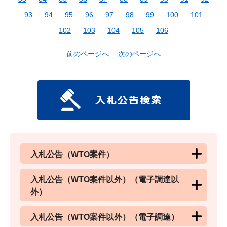
93
94
95
96
97
98
99
100
101
102
103
104
105
106
前のページへ
次のページへ
入札公告（WTO案件）
入札公告（WTO案件以外）（電子調達以
外）
入札公告（WTO案件以外）（電子調達）