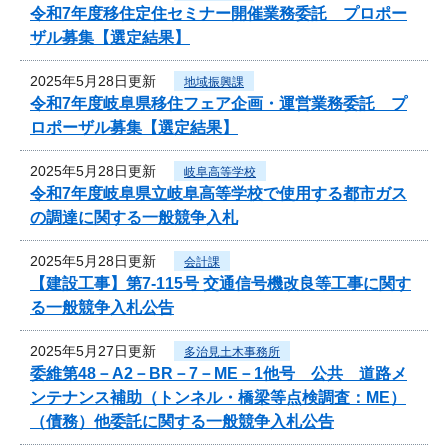
令和7年度移住定住セミナー開催業務委託 プロポー
ザル募集【選定結果】
2025年5月28日更新
地域振興課
令和7年度岐阜県移住フェア企画・運営業務委託 プ
ロポーザル募集【選定結果】
2025年5月28日更新
岐阜高等学校
令和7年度岐阜県立岐阜高等学校で使用する都市ガス
の調達に関する一般競争入札
2025年5月28日更新
会計課
【建設工事】第7-115号 交通信号機改良等工事に関す
る一般競争入札公告
2025年5月27日更新
多治見土木事務所
委維第48－A2－BR－7－ME－1他号 公共 道路メ
ンテナンス補助（トンネル・橋梁等点検調査：ME）
（債務）他委託に関する一般競争入札公告