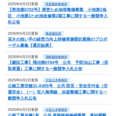
2025年6月3日更新
恵那農林事務所
【恵池第0702号】県営ため池等整備事業 小池第1地
区 小池第1ため池改修第2期工事に関する一般競争入
札公告
2025年6月2日更新
農産園芸課
花きの担い手の経営力向上研修実施委託業務のプロポ
ーザル募集【選定結果】
2025年6月2日更新
飛騨農林事務所
【建設工事】飛治第0704号 公共 予防治山工事（尻
取尾通）工事に関する一般競争入札公告
2025年6月2日更新
大垣土木事務所
公維工第交維31-A005号 公共 防災・安全交付金（交
通安全）（一）安八海津線 歩道整備工事に関する一
般競争入札公告
2025年6月2日更新
大垣土木事務所
公維工第歩橋1号 公共 道路維持修繕事業 東結横断