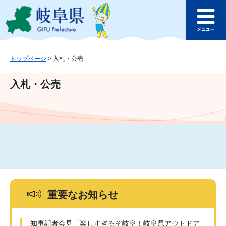
ペ
メ
このページの本文へ
ー
ニ
メ
ジ
ュ
ニ
の
ー
ュ
先
を
ー
頭
飛
トップページ
>
入札・公売
で
ば
す
し
入札・公売
。
て
本
文
へ
重要なお知らせ
知事記者会見「楽しすぎるぞ岐阜！岐阜県アウトドア