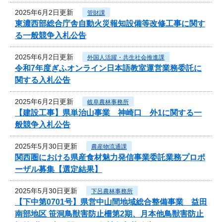
2025年6月2日更新
管財課
東濃西部総合庁舎自動火災報知設備等改修工事に関す
る一般競争入札公告
2025年6月2日更新
外国人活躍・共生社会推進課
令和7年度ぎふオンライン日本語教室運営業務委託に
関する入札公告
2025年6月2日更新
岐阜農林事務所
【建設工事】県単治山事業 神崎口 外1に関する一
般競争入札公告
2025年5月30日更新
農産物流通課
関西圏における県産食材魅力発信事業委託業務プロポ
ーザル募集【選定結果】
2025年5月30日更新
下呂農林事務所
【下中第0701号】県営中山間地域総合整備事業 益田
南部地区 笹洞鳥獣害防止柵第2期、月本他鳥獣害防止