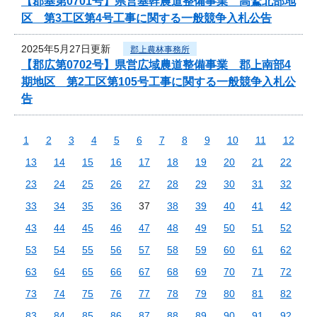
【郡基第0701号】県営基幹農道整備事業 高鷲北部地
区 第3工区第4号工事に関する一般競争入札公告
2025年5月27日更新
郡上農林事務所
【郡広第0702号】県営広域農道整備事業 郡上南部4
期地区 第2工区第105号工事に関する一般競争入札公
告
1
2
3
4
5
6
7
8
9
10
11
12
13
14
15
16
17
18
19
20
21
22
23
24
25
26
27
28
29
30
31
32
33
34
35
36
37
38
39
40
41
42
43
44
45
46
47
48
49
50
51
52
53
54
55
56
57
58
59
60
61
62
63
64
65
66
67
68
69
70
71
72
73
74
75
76
77
78
79
80
81
82
83
84
85
86
87
88
89
90
91
92