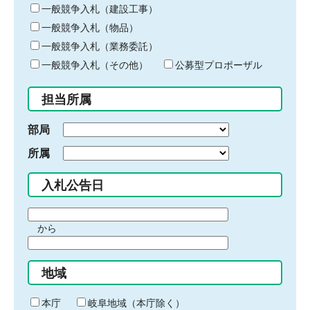
キ
一般競争入札（建設工事）
ー
一般競争入札（物品）
ワ
一般競争入札（業務委託）
ー
ド
一般競争入札（その他）
公募型プロポーザル
を
入
担当所属
力
部局
所属
入札公告日
期
から
間
期
の
間
始
地域
の
ま
終
り
わ
本庁
岐阜地域（本庁除く）