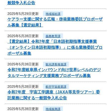
般競争入札公告
2025年5月29日更新
地域福祉課
ケアラー支援に関する広報・啓発業務委託プロポーザ
ル募集【選定結果】
2025年5月28日更新
義務教育課
【選定結果】令和7年度「日本語初期指導支援事業
（オンライン日本語初期指導）」に係る業務委託プロ
ポーザル募集
2025年5月28日更新
観光誘客推進課
令和7年度岐阜県インバウンド向け世界レベルのデジ
タルマーケティング支援業務プロポーザル募集
2025年5月28日更新
航空宇宙産業課
令和7年度 宇宙工学講座（JAXA等見学ツアー）委
託業務に関する一般競争入札公告
2025年5月28日更新
地域振興課