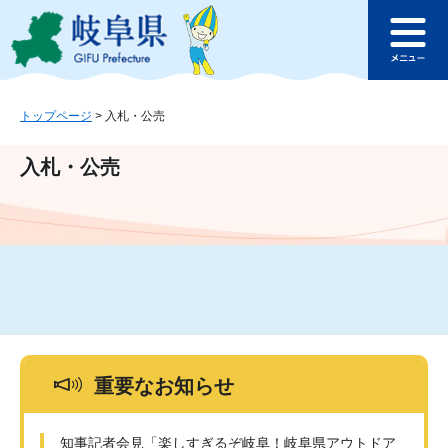
ペ
メ
このページの本文へ
ー
ニ
メ
ジ
ュ
ニ
の
ー
ュ
先
を
ー
頭
飛
トップページ
>
入札・公売
で
ば
す
し
入札・公売
。
て
本
文
へ
重要なお知らせ
知事記者会見「楽しすぎるぞ岐阜！岐阜県アウトドア