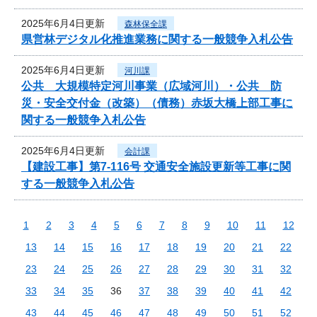
2025年6月4日更新
森林保全課
県営林デジタル化推進業務に関する一般競争入札公告
2025年6月4日更新
河川課
公共 大規模特定河川事業（広域河川）・公共 防
災・安全交付金（改築）（債務）赤坂大橋上部工事に
関する一般競争入札公告
2025年6月4日更新
会計課
【建設工事】第7-116号 交通安全施設更新等工事に関
する一般競争入札公告
1
2
3
4
5
6
7
8
9
10
11
12
13
14
15
16
17
18
19
20
21
22
23
24
25
26
27
28
29
30
31
32
33
34
35
36
37
38
39
40
41
42
43
44
45
46
47
48
49
50
51
52