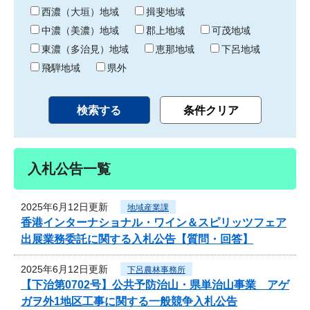
り
西濃（大垣）地域
揖斐地域
中濃（美濃）地域
郡上地域
可茂地域
東濃（多治見）地域
恵那地域
下呂地域
飛騨地域
県外
入札公告一覧
2025年6月12日更新
地域産業課
香港インターナショナル・ワイン＆スピリッツフェア
出展業務委託に関する入札公告【質問・回答】
2025年6月12日更新
下呂農林事務所
【下治第0702号】公共予防治山・県単治山事業 アゲ
ガヲ外1地区工事に関する一般競争入札公告