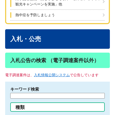
観光キャンペーンを実施」他
熱中症を予防しましょう
本
文
入札・公売
入札公告の検索 （電子調達案件以外）
電子調達案件は、
入札情報公開システム
で公告しています
キーワード検索
検
索
す
種類
る