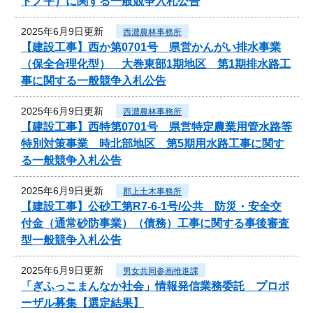
トノ平）に関する一般競争入札公告
2025年6月9日更新
西濃農林事務所
【建設工事】西か第0701号 県営かんがい排水事業
（保全合理化型） 大巻東部1期地区 第1期排水路工
事に関する一般競争入札公告
2025年6月9日更新
西濃農林事務所
【建設工事】西特第0701号 県営特定農業用管水路等
特別対策事業 時北部地区 第5期用水路工事に関す
る一般競争入札公告
2025年6月9日更新
郡上土木事務所
【建設工事】公砂工第R7-6-1号/公共 防災・安全交
付金（通常砂防事業）（債務）工事に関する事後審査
型一般競争入札公告
2025年6月9日更新
男女共同参画推進課
「ぎふっこまんなか社会」情報発信業務委託 プロポ
ーザル募集【選定結果】