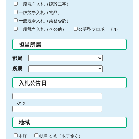
キ
一般競争入札（建設工事）
ー
一般競争入札（物品）
ワ
一般競争入札（業務委託）
ー
ド
一般競争入札（その他）
公募型プロポーザル
を
入
担当所属
力
部局
所属
入札公告日
期
から
間
期
の
間
始
地域
の
ま
終
り
わ
本庁
岐阜地域（本庁除く）