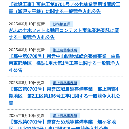
【建設工事】可林工第0701号／公共林業専用道開設工
事（瀬戸ヶ平線）に関する一般競争入札公告
2025年6月10日更新
技術検査課
ぎふの土木フォト＆動画コンテスト実施業務委託に関
する一般競争入札公告
2025年6月10日更新
郡上農林事務所
【郡中第0708号】県営中山間地域総合整備事業 白鳥
南東部地区 橋詰1用水第1号工事に関する一般競争入
札公告
2025年6月10日更新
郡上農林事務所
【郡広第0703号】県営広域農道整備事業 郡上南部4
期地区 第2工区第106号工事に関する一般競争入札公
告
2025年6月10日更新
郡上農林事務所
【郡池第0701号】県営ため池等整備事業 畑ヶ谷地
区 用水路第2号工事に関する一般競争入札公告