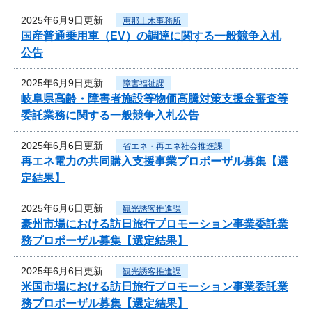
2025年6月9日更新
恵那土木事務所
国産普通乗用車（EV）の調達に関する一般競争入札
公告
2025年6月9日更新
障害福祉課
岐阜県高齢・障害者施設等物価高騰対策支援金審査等
委託業務に関する一般競争入札公告
2025年6月6日更新
省エネ・再エネ社会推進課
再エネ電力の共同購入支援事業プロポーザル募集【選
定結果】
2025年6月6日更新
観光誘客推進課
豪州市場における訪日旅行プロモーション事業委託業
務プロポーザル募集【選定結果】
2025年6月6日更新
観光誘客推進課
米国市場における訪日旅行プロモーション事業委託業
務プロポーザル募集【選定結果】