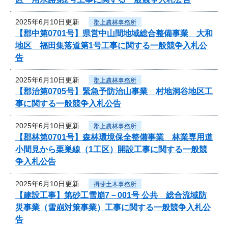
2025年6月10日更新
郡上農林事務所
【郡中第0701号】県営中山間地域総合整備事業 大和
地区 福田集落道第1号工事に関する一般競争入札公
告
2025年6月10日更新
郡上農林事務所
【郡治第0705号】緊急予防治山事業 村地洞谷地区工
事に関する一般競争入札公告
2025年6月10日更新
郡上農林事務所
【郡林第0701号】森林環境保全整備事業 林業専用道
小間見から栗巣線（1工区）開設工事に関する一般競
争入札公告
2025年6月10日更新
揖斐土木事務所
【建設工事】第砂工雪崩7－001号 公共 総合流域防
災事業（雪崩対策事業）工事に関する一般競争入札公
告