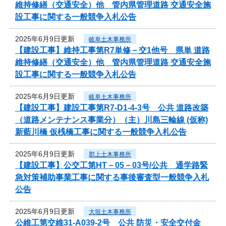
維持修繕（交通安全）他 管内県管理道路 交通安全施
設工事に関する一般競争入札公告
2025年6月9日更新
岐阜土木事務所
【建設工事】維持工事第R7単修－交1他号 県単 道路
維持修繕（交通安全）他 管内県管理道路 交通安全施
設工事に関する一般競争入札公告
2025年6月9日更新
岐阜土木事務所
【建設工事】建設工事第R7-D1-4-3号 公共 道路改築
（道路メンテナンス事業分）（主）川島三輪線 (仮称)
新藍川橋 仮桟橋工事に関する一般競争入札公告
2025年6月9日更新
郡上土木事務所
【建設工事】公交工第HT－05－03号/公共 通学路緊
急対策補助事業工事に関する事後審査型一般競争入札
公告
2025年6月9日更新
大垣土木事務所
公維工第交維31-A039-2号 公共 防災・安全交付金