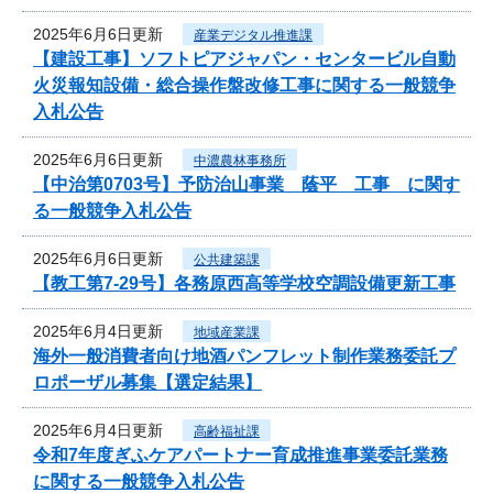
2025年6月6日更新
産業デジタル推進課
【建設工事】ソフトピアジャパン・センタービル自動
火災報知設備・総合操作盤改修工事に関する一般競争
入札公告
2025年6月6日更新
中濃農林事務所
【中治第0703号】予防治山事業 蔭平 工事 に関す
る一般競争入札公告
2025年6月6日更新
公共建築課
【教工第7-29号】各務原西高等学校空調設備更新工事
2025年6月4日更新
地域産業課
海外一般消費者向け地酒パンフレット制作業務委託プ
ロポーザル募集【選定結果】
2025年6月4日更新
高齢福祉課
令和7年度ぎふケアパートナー育成推進事業委託業務
に関する一般競争入札公告