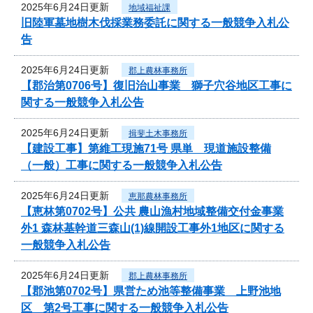
2025年6月24日更新
地域福祉課
旧陸軍墓地樹木伐採業務委託に関する一般競争入札公
告
2025年6月24日更新
郡上農林事務所
【郡治第0706号】復旧治山事業 獅子穴谷地区工事に
関する一般競争入札公告
2025年6月24日更新
揖斐土木事務所
【建設工事】第維工現施71号 県単 現道施設整備
（一般）工事に関する一般競争入札公告
2025年6月24日更新
恵那農林事務所
【恵林第0702号】公共 農山漁村地域整備交付金事業
外1 森林基幹道三森山(1)線開設工事外1地区に関する
一般競争入札公告
2025年6月24日更新
郡上農林事務所
【郡池第0702号】県営ため池等整備事業 上野池地
区 第2号工事に関する一般競争入札公告