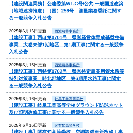
【建設関連業務】公建委第W1-C号/公共 一般国道改築
（地域連携推進）（国）256号 測量業務委託に関す
る一般競争入札公告
2025年6月16日更新
西濃農林事務所
【建設工事】西ほ第0701号 県営経営体育成基盤整備
事業 大巻東部1期地区 第1期工事に関する一般競争
入札公告
2025年6月16日更新
西濃農林事務所
【建設工事】西特第0702号 県営特定農業用管水路等
特別対策事業 時北部地区 第6期用水路工事に関す
る一般競争入札公告
2025年6月16日更新
岐阜工業高等学校
【建設工事】岐阜工業高等学校グラウンド防球ネット
及び照明改修工事に関する一般競争入札公告
2025年6月16日更新
関有知高等学校
【建設工事】関有知高等学校 空調設備更新改修工事