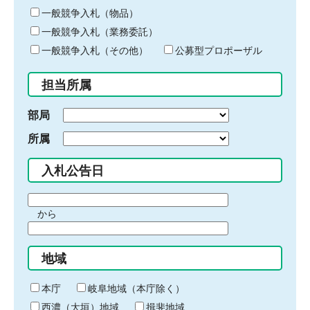
ー
一般競争入札（物品）
ワ
一般競争入札（業務委託）
ー
ド
一般競争入札（その他）
公募型プロポーザル
を
入
担当所属
力
部局
所属
入札公告日
期
から
間
期
の
間
始
地域
の
ま
終
り
わ
本庁
岐阜地域（本庁除く）
り
西濃（大垣）地域
揖斐地域