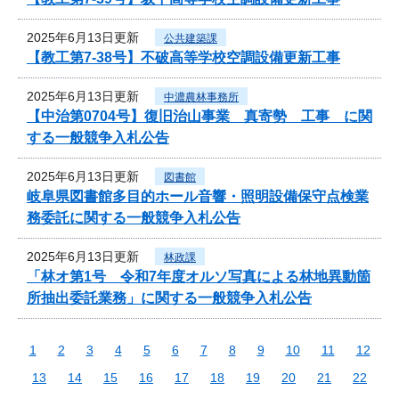
2025年6月13日更新
公共建築課
【教工第7-38号】不破高等学校空調設備更新工事
2025年6月13日更新
中濃農林事務所
【中治第0704号】復旧治山事業 真寄勢 工事 に関
する一般競争入札公告
2025年6月13日更新
図書館
岐阜県図書館多目的ホール音響・照明設備保守点検業
務委託に関する一般競争入札公告
2025年6月13日更新
林政課
「林オ第1号 令和7年度オルソ写真による林地異動箇
所抽出委託業務」に関する一般競争入札公告
1
2
3
4
5
6
7
8
9
10
11
12
13
14
15
16
17
18
19
20
21
22