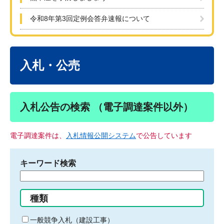
令和8年第3回定例会答弁速報について
本
文
入札・公売
入札公告の検索 （電子調達案件以外）
電子調達案件は、
入札情報公開システム
で公告しています
キーワード検索
検
索
す
種類
る
キ
一般競争入札（建設工事）