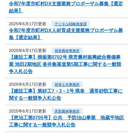
令和7年度市町村DX支援業務プロポーザル募集【選定
結果】
2025年6月17日更新
デジタル戦略推進課
令和7年度市町村DX人材育成支援業務プロポーザル募
集【選定結果】
2025年6月17日更新
揖斐農林事務所
【建設工事】揖振第0702号 県営農村振興総合整備事
業 池田2期地区 沓井集落道第5期工事に関する一般競
争入札公告
2025年6月17日更新
揖斐土木事務所
【建設工事】第砂工7－3－1号 県単 通常砂防工事に
関する一般競争入札公告
2025年6月17日更新
恵那農林事務所
【恵治工第0705号】公共 予防治山事業 地蔵平地区
工事に関する一般競争入札公告