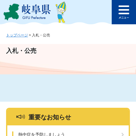
ペ
メ
このページの本文へ
ー
ニ
メ
ジ
ュ
ニ
の
ー
ュ
先
を
ー
頭
飛
トップページ
>
入札・公売
で
ば
す
し
入札・公売
。
て
本
文
へ
重要なお知らせ
熱中症を予防しましょう