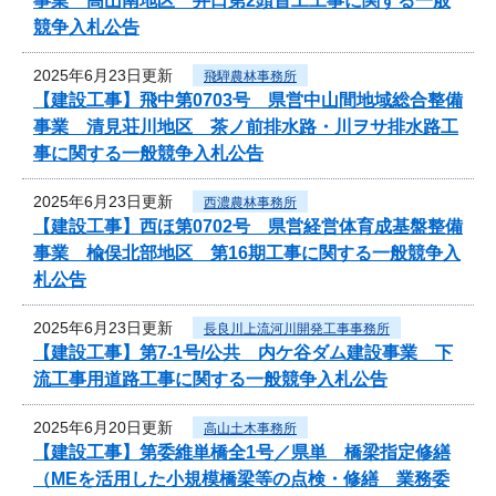
事業 高山南地区 井口第2頭首工工事に関する一般
競争入札公告
2025年6月23日更新
飛騨農林事務所
【建設工事】飛中第0703号 県営中山間地域総合整備
事業 清見荘川地区 茶ノ前排水路・川ヲサ排水路工
事に関する一般競争入札公告
2025年6月23日更新
西濃農林事務所
【建設工事】西ほ第0702号 県営経営体育成基盤整備
事業 楡俣北部地区 第16期工事に関する一般競争入
札公告
2025年6月23日更新
長良川上流河川開発工事事務所
【建設工事】第7-1号/公共 内ケ谷ダム建設事業 下
流工事用道路工事に関する一般競争入札公告
2025年6月20日更新
高山土木事務所
【建設工事】第委維単橋全1号／県単 橋梁指定修繕
（MEを活用した小規模橋梁等の点検・修繕 業務委