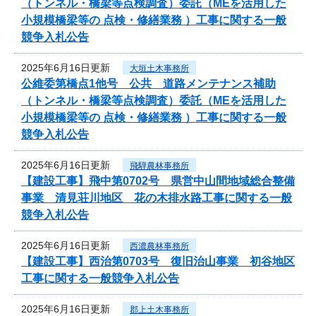
（トンネル・橋梁等点検調査）委託（MEを活用した
小規模橋梁等の 点検・修繕業務 ）工事に関する一般
競争入札公告
2025年6月16日更新
大垣土木事務所
公維委第橋点1他号 公共 道路メンテナンス補助
（トンネル・橋梁等点検調査）委託（MEを活用した
小規模橋梁等の 点検・修繕業務 ）工事に関する一般
競争入札公告
2025年6月16日更新
飛騨農林事務所
【建設工事】飛中第0702号 県営中山間地域総合整備
事業 清見荘川地区 花の木排水路工事に関する一般
競争入札公告
2025年6月16日更新
西濃農林事務所
【建設工事】西治第0703号 復旧治山事業 初谷地区
工事に関する一般競争入札公告
2025年6月16日更新
郡上土木事務所