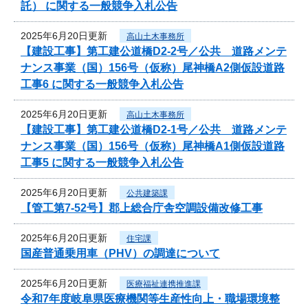
託） に関する一般競争入札公告
2025年6月20日更新
高山土木事務所
【建設工事】第工建公道橋D2-2号／公共 道路メンテ
ナンス事業（国）156号（仮称）尾神橋A2側仮設道路
工事6 に関する一般競争入札公告
2025年6月20日更新
高山土木事務所
【建設工事】第工建公道橋D2-1号／公共 道路メンテ
ナンス事業（国）156号（仮称）尾神橋A1側仮設道路
工事5 に関する一般競争入札公告
2025年6月20日更新
公共建築課
【管工第7-52号】郡上総合庁舎空調設備改修工事
2025年6月20日更新
住宅課
国産普通乗用車（PHV）の調達について
2025年6月20日更新
医療福祉連携推進課
令和7年度岐阜県医療機関等生産性向上・職場環境整