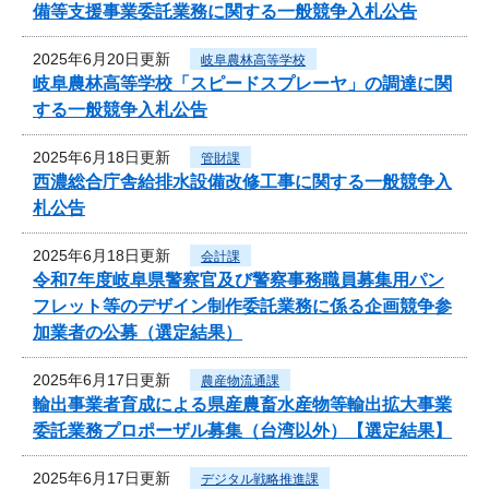
備等支援事業委託業務に関する一般競争入札公告
2025年6月20日更新
岐阜農林高等学校
岐阜農林高等学校「スピードスプレーヤ」の調達に関
する一般競争入札公告
2025年6月18日更新
管財課
西濃総合庁舎給排水設備改修工事に関する一般競争入
札公告
2025年6月18日更新
会計課
令和7年度岐阜県警察官及び警察事務職員募集用パン
フレット等のデザイン制作委託業務に係る企画競争参
加業者の公募（選定結果）
2025年6月17日更新
農産物流通課
輸出事業者育成による県産農畜水産物等輸出拡大事業
委託業務プロポーザル募集（台湾以外）【選定結果】
2025年6月17日更新
デジタル戦略推進課