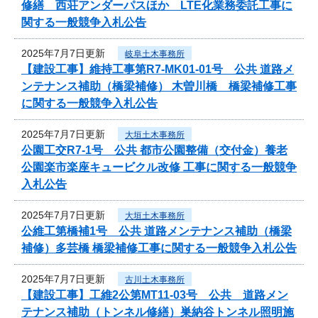
修繕 西荘アンダーパスほか LTE化業務委託工事に
関する一般競争入札公告
2025年7月7日更新
岐阜土木事務所
【建設工事】維持工事第R7-MK01-01号 公共 道路メ
ンテナンス補助（橋梁補修） 木曽川橋 橋梁補修工事
に関する一般競争入札公告
2025年7月7日更新
大垣土木事務所
公園工交R7-1号 公共 都市公園整備（交付金）養老
公園楽市楽座キュービクル改修 工事に関する一般競争
入札公告
2025年7月7日更新
大垣土木事務所
公維工第橋補1号 公共 道路メンテナンス補助（橋梁
補修）多芸橋 橋梁補修工事に関する一般競争入札公告
2025年7月7日更新
古川土木事務所
【建設工事】工維2公第MT11-03号 公共 道路メン
テナンス補助（トンネル修繕）巣納谷トンネル照明施