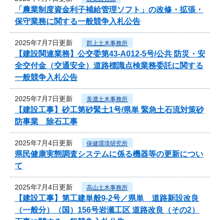
「農業制度資金利子補給管理ソフト」の改修・拡張・
保守業務に関する一般競争入札公告
2025年7月7日更新
郡上土木事務所
【建設関連業務】公交委第43-A012-5号/公共 防災・安
全交付金（交通安全）道路標識点検業務委託に関する
一般競争入札公告
2025年7月7日更新
美濃土木事務所
【建設工事】砂工第砂緊土1号/県単 緊急土石流対策砂
防事業 除石工事
2025年7月4日更新
保健環境研究所
県民健康実態調査システムに係る機器等の更新につい
て
2025年7月4日更新
高山土木事務所
【建設工事】第工建単般9-2号／県単 道路新設改良
（一般分）（国）156号岩瀬工区 道路改良（その2）