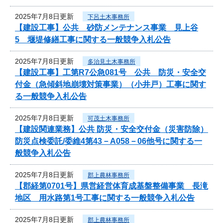
2025年7月8日更新
下呂土木事務所
【建設工事】公共 砂防メンテナンス事業 見上谷
5 堰堤修繕工事に関する一般競争入札公告
2025年7月8日更新
多治見土木事務所
【建設工事】工第R7公急081号 公共 防災・安全交
付金（急傾斜地崩壊対策事業）（小井戸）工事に関す
る一般競争入札公告
2025年7月8日更新
可茂土木事務所
【建設関連業務】公共 防災・安全交付金（災害防除）
防災点検委託/委維4第43－A058－06他号に関する一
般競争入札公告
2025年7月8日更新
郡上農林事務所
【郡経第0701号】県営経営体育成基盤整備事業 長滝
地区 用水路第1号工事に関する一般競争入札公告
2025年7月8日更新
郡上農林事務所