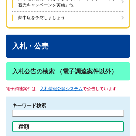
観光キャンペーンを実施」他
熱中症を予防しましょう
本
文
入札・公売
入札公告の検索 （電子調達案件以外）
電子調達案件は、
入札情報公開システム
で公告しています
キーワード検索
検
索
す
種類
る