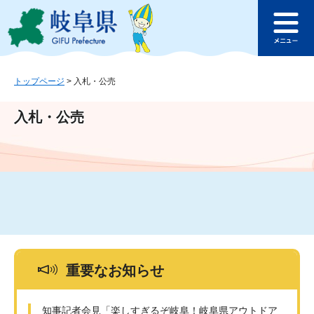
ペ
メ
このページの本文へ
ー
ニ
メ
ジ
ュ
ニ
の
ー
ュ
先
を
ー
頭
飛
トップページ
>
入札・公売
で
ば
す
し
入札・公売
。
て
本
文
へ
重要なお知らせ
知事記者会見「楽しすぎるぞ岐阜！岐阜県アウトドア