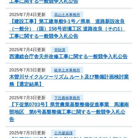
工事に関する一般競争入札公告
2025年7月4日更新
高山土木事務所
【建設工事】第工建単般9-1号／県単 道路新設改良
（一般分）（国）156号岩瀬工区 道路改良（その1）
工事に関する一般競争入札公告
2025年7月4日更新
管財課
西濃総合庁舎天井改修工事に関する一般競争入札公告
2025年7月3日更新
岐阜土木事務所
木曽川サイクルツーリズム ルート及び整備計画検討業
務【選定結果】
2025年7月3日更新
下呂農林事務所
【下促第0703号】県営農業基盤整備促進事業 馬瀬南
部地区 第6号基盤整備工事に関する一般競争入札公
告
2025年7月3日更新
公共建築課