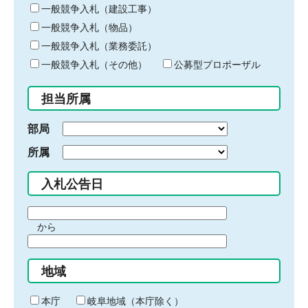
キ
一般競争入札（建設工事）
ー
一般競争入札（物品）
ワ
一般競争入札（業務委託）
ー
ド
一般競争入札（その他）
公募型プロポーザル
を
入
担当所属
力
部局
所属
入札公告日
期
から
間
期
の
間
始
地域
の
ま
終
り
わ
本庁
岐阜地域（本庁除く）