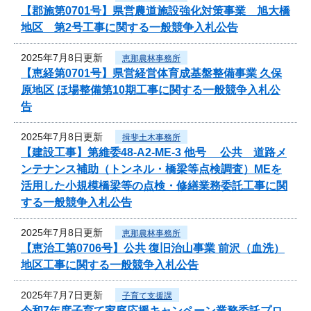
【郡施第0701号】県営農道施設強化対策事業 旭大橋
地区 第2号工事に関する一般競争入札公告
2025年7月8日更新
恵那農林事務所
【恵経第0701号】県営経営体育成基盤整備事業 久保
原地区 ほ場整備第10期工事に関する一般競争入札公
告
2025年7月8日更新
揖斐土木事務所
【建設工事】第維委48-A2-ME-3 他号 公共 道路メ
ンテナンス補助（トンネル・橋梁等点検調査）MEを
活用した小規模橋梁等の点検・修繕業務委託工事に関
する一般競争入札公告
2025年7月8日更新
恵那農林事務所
【恵治工第0706号】公共 復旧治山事業 前沢（血洗）
地区工事に関する一般競争入札公告
2025年7月7日更新
子育て支援課
令和7年度子育て家庭応援キャンペーン業務委託プロ