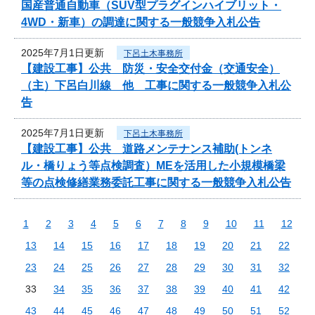
国産普通自動車（SUV型プラグインハイブリット・
4WD・新車）の調達に関する一般競争入札公告
2025年7月1日更新
下呂土木事務所
【建設工事】公共 防災・安全交付金（交通安全）
（主）下呂白川線 他 工事に関する一般競争入札公
告
2025年7月1日更新
下呂土木事務所
【建設工事】公共 道路メンテナンス補助(トンネ
ル・橋りょう等点検調査）MEを活用した小規模橋梁
等の点検修繕業務委託工事に関する一般競争入札公告
1
2
3
4
5
6
7
8
9
10
11
12
13
14
15
16
17
18
19
20
21
22
23
24
25
26
27
28
29
30
31
32
33
34
35
36
37
38
39
40
41
42
43
44
45
46
47
48
49
50
51
52