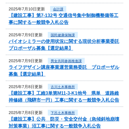
2025年7月10日更新
会計課
【建設工事】第7-132号 交通信号集中制御機整備等工
事に関する一般競争入札公告
2025年7月9日更新
国民健康保険課
バイオシミラーの使用状況に関する現状分析事業委託
プロポーザル募集【選定結果】
2025年7月9日更新
男女共同参画推進課
ライフデザイン講座事業運営業務委託 プロポーザル
募集【選定結果】
2025年7月8日更新
古川土木事務所
【建設工事】工維3単第M11-3-K1他号 県単 道路維
持修繕（飛騨市一円）工事に関する一般競争入札公告
2025年7月8日更新
下呂土木事務所
【建設工事】公共 防災・安全交付金（急傾斜地崩壊
対策事業）沼工事に関する一般競争入札公告