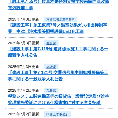
【教工第7-55号】岐阜本巣特別支援学校南館内部改修
電気設備工事
2025年7月3日更新
東部広域水道事務所
【建設工事】施工東第7号／温室効果ガス排出抑制事
業 中津川浄水場等照明設備LED化工事
2025年7月3日更新
会計課
【建設工事】第7-119号 道路標示施工工事に関する一
般競争入札公告
2025年7月3日更新
会計課
【建設工事】第7-121号 交通信号集中制御機整備等工
事に関する一般競争入札公告
2025年7月2日更新
税務課
税務システム関連機器等の賃貸借、設置設定及び維持
管理業務委託における仕様書案に対する意見招請
2025年7月2日更新
揖斐土木事務所