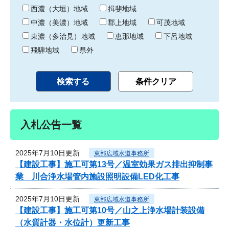
り
西濃（大垣）地域
揖斐地域
中濃（美濃）地域
郡上地域
可茂地域
東濃（多治見）地域
恵那地域
下呂地域
飛騨地域
県外
入札公告一覧
2025年7月10日更新
東部広域水道事務所
【建設工事】施工可第13号／温室効果ガス排出抑制事
業 川合浄水場管内施設照明設備LED化工事
2025年7月10日更新
東部広域水道事務所
【建設工事】施工可第10号／山之上浄水場計装設備
（水質計器・水位計）更新工事